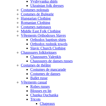
Vyshyvanka shirts
Ukrainian folk dresses
Costumes polonais
Costumes de Bulgarie
Hungarian Clothing
Romanian Clothing
Costumes nationaux
Middle East Folk Clothing
Vêtements Orthodoxes Slaves
Orthodox baptism shirts
Orthodox rushnik towels
Slavic Church Clothing
Chaussures folkloriques
Chaussures Valenkis
Chaussures de danses russes
Costumes de théâtre
Costumes de mascarade
Costumes de danses
Ballet russe
Vêtements casual
Robes russes
Blouses en lin
Chapka Ouchanka
Tricots
Chapeaux