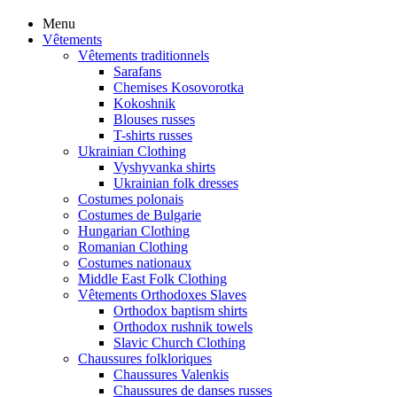
Menu
Vêtements
Vêtements traditionnels
Sarafans
Chemises Kosovorotka
Kokoshnik
Blouses russes
T-shirts russes
Ukrainian Clothing
Vyshyvanka shirts
Ukrainian folk dresses
Costumes polonais
Costumes de Bulgarie
Hungarian Clothing
Romanian Clothing
Costumes nationaux
Middle East Folk Clothing
Vêtements Orthodoxes Slaves
Orthodox baptism shirts
Orthodox rushnik towels
Slavic Church Clothing
Chaussures folkloriques
Chaussures Valenkis
Chaussures de danses russes