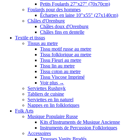
Petits Foulards 27"x27" (70x70cm)
Foulards pour des hommes
Écharpes en laine 10"x55" (27x140cm)
Châles d'Orenburg
Châles doux d'Orenburg
Châles fins en dentelle
Textile et tissus
Tissus au metre
Tissu motif russe au metre
Tissu folklorique au metre
Tissu Fleuri au metre
Tissu lin au metre
Tissu coton au metre
Tissu Viscose Imprimé
Voir plus
→
Serviettes Rushnyk
Tabliers de cuisine
Serviettes en lin naturel
Nappes en lin folkloriques
Folk Arts
Musique Populaire Russe
Kits d'Instruments de Musique Ancienne
Instruments de Percussion Folkloriques
Accessoires
Trousses Vanity Brodés