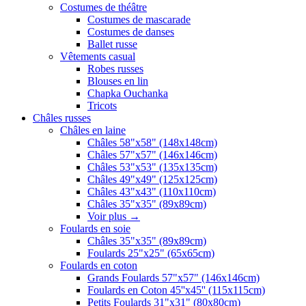
Costumes de théâtre
Costumes de mascarade
Costumes de danses
Ballet russe
Vêtements casual
Robes russes
Blouses en lin
Chapka Ouchanka
Tricots
Châles russes
Châles en laine
Châles 58"x58" (148x148cm)
Châles 57"x57" (146x146cm)
Châles 53"x53" (135x135cm)
Châles 49"x49" (125x125cm)
Châles 43"x43" (110x110cm)
Châles 35"x35" (89x89cm)
Voir plus
→
Foulards en soie
Châles 35"x35" (89x89cm)
Foulards 25"x25" (65x65cm)
Foulards en coton
Grands Foulards 57"x57" (146x146cm)
Foulards en Coton 45''x45'' (115x115cm)
Petits Foulards 31"x31" (80x80cm)