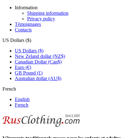
Information
Shipping information
Privacy policy
Témoignages
Contacts
US Dollars ($)
US Dollars ($)
New Zeland dollar (NZ$)
Canadian Dollar (Can$)
Euro (€)
GB Pound (£)
Australian dollar (AU$)
French
English
French