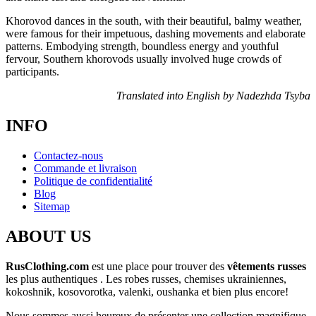
Khorovod dances in the south, with their beautiful, balmy weather,
were famous for their impetuous, dashing movements and elaborate
patterns. Embodying strength, boundless energy and youthful
fervour, Southern khorovods usually involved huge crowds of
participants.
Translated into English by Nadezhda Tsyba
INFO
Contactez-nous
Commande et livraison
Politique de confidentialité
Blog
Sitemap
ABOUT US
RusClothing.com
est une place pour trouver des
vêtements russes
les plus
authentiques . Les robes russes, chemises ukrainiennes,
kokoshnik, kosovorotka, valenki, oushanka et bien plus encore!
Nous sommes aussi heureux de présenter une collection magnifique