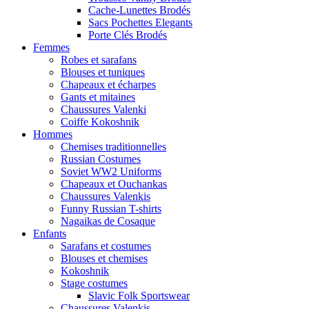
Cache-Lunettes Brodés
Sacs Pochettes Elegants
Porte Clés Brodés
Femmes
Robes et sarafans
Blouses et tuniques
Chapeaux et écharpes
Gants et mitaines
Chaussures Valenki
Coiffe Kokoshnik
Hommes
Chemises traditionnelles
Russian Costumes
Soviet WW2 Uniforms
Chapeaux et Ouchankas
Chaussures Valenkis
Funny Russian T-shirts
Nagaikas de Cosaque
Enfants
Sarafans et costumes
Blouses et chemises
Kokoshnik
Stage costumes
Slavic Folk Sportswear
Chaussures Valenkis