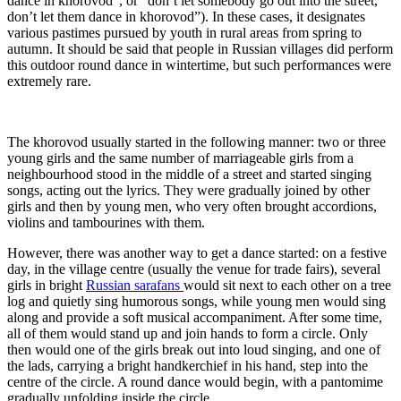
dance in khorovod”, or “don’t let somebody go out into the street,
don’t let them dance in khorovod”). In these cases, it designates
various pastimes pursued by youth in rural areas from spring to
autumn. It should be said that people in Russian villages did perform
this outdoor round dance in wintertime, but such performances were
extremely rare.
The khorovod usually started in the following manner: two or three
young girls and the same number of marriageable girls from a
neighbourhood stood in the middle of a street and started singing
songs, acting out the lyrics. They were gradually joined by other
girls and then by young men, who very often brought accordions,
violins and tambourines with them.
However, there was another way to get a dance started: on a festive
day, in the village centre (usually the venue for trade fairs), several
girls in bright
Russian sarafans
would sit next to each other on a tree
log and quietly sing humorous songs, while young men would sing
along and provide a soft musical accompaniment. After some time,
all of them would stand up and join hands to form a circle. Only
then would one of the girls break out into loud singing, and one of
the lads, carrying a bright handkerchief in his hand, step into the
centre of the circle. A round dance would begin, with a pantomime
gradually unfolding inside the circle.