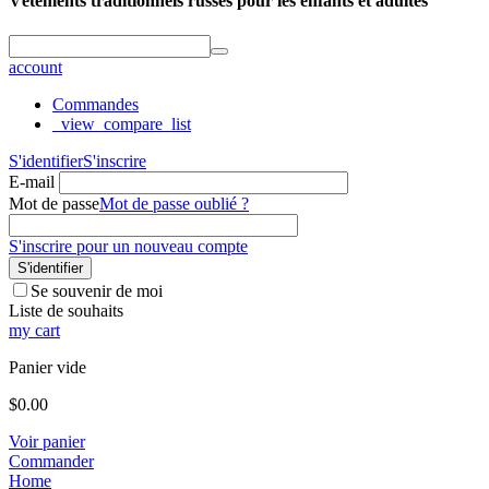
Vêtements traditionnels russes pour les enfants et adultes
account
Commandes
_view_compare_list
S'identifier
S'inscrire
E-mail
Mot de passe
Mot de passe oublié ?
S'inscrire pour un nouveau compte
S'identifier
Se souvenir de moi
Liste de souhaits
my cart
Panier vide
$
0.00
Voir panier
Commander
Home