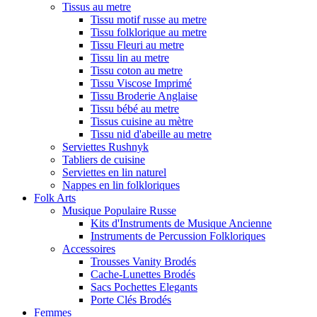
Tissus au metre
Tissu motif russe au metre
Tissu folklorique au metre
Tissu Fleuri au metre
Tissu lin au metre
Tissu coton au metre
Tissu Viscose Imprimé
Tissu Broderie Anglaise
Tissu bébé au metre
Tissus cuisine au mètre
Tissu nid d'abeille au metre
Serviettes Rushnyk
Tabliers de cuisine
Serviettes en lin naturel
Nappes en lin folkloriques
Folk Arts
Musique Populaire Russe
Kits d'Instruments de Musique Ancienne
Instruments de Percussion Folkloriques
Accessoires
Trousses Vanity Brodés
Cache-Lunettes Brodés
Sacs Pochettes Elegants
Porte Clés Brodés
Femmes