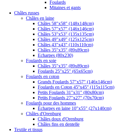
Foulards
Mitaines et gants
Châles russes
Châles en laine
Châles 58"x58" (148x148cm)
Châles 57"x57" (146x146cm)
Châles 53"x53" (135x135cm)
Châles 49"x49" (125x125cm)
Châles 43"x43" (110x110cm)
Châles 35"x35" (89x89cm)
Echarpes (80х230)
Foulards en soie
Châles 35"x35" (89x89cm)
Foulards 25"x25" (65x65cm)
Foulards en coton
Grands Foulards 57"x57" (146x146cm)
Foulards en Coton 45''x45'' (115x115cm)
Petits Foulards 31"x31" (80x80cm)
Petits Foulards 27"x27" (70x70cm)
Foulards pour des hommes
Écharpes en laine 10"x55" (27x140cm)
Châles d'Orenburg
Châles doux d'Orenburg
Châles fins en dentelle
Textile et tissus