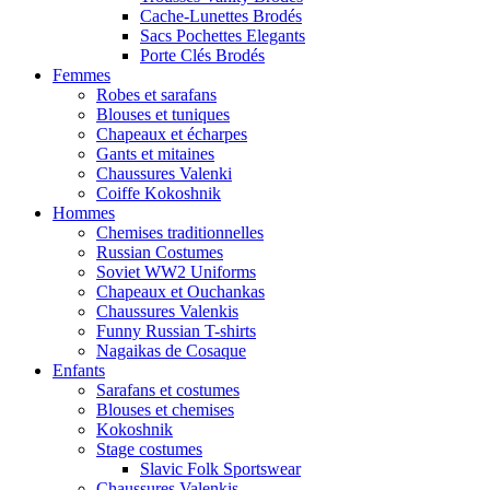
Cache-Lunettes Brodés
Sacs Pochettes Elegants
Porte Clés Brodés
Femmes
Robes et sarafans
Blouses et tuniques
Chapeaux et écharpes
Gants et mitaines
Chaussures Valenki
Coiffe Kokoshnik
Hommes
Chemises traditionnelles
Russian Costumes
Soviet WW2 Uniforms
Chapeaux et Ouchankas
Chaussures Valenkis
Funny Russian T-shirts
Nagaikas de Cosaque
Enfants
Sarafans et costumes
Blouses et chemises
Kokoshnik
Stage costumes
Slavic Folk Sportswear
Chaussures Valenkis