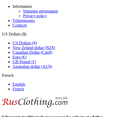
Information
Shipping information
Privacy policy
Témoignages
Contacts
US Dollars ($)
US Dollars ($)
New Zeland dollar (NZ$)
Canadian Dollar (Can$)
Euro (€)
GB Pound (£)
Australian dollar (AU$)
French
English
French