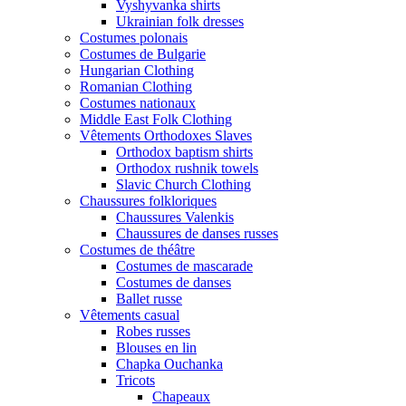
Vyshyvanka shirts
Ukrainian folk dresses
Costumes polonais
Costumes de Bulgarie
Hungarian Clothing
Romanian Clothing
Costumes nationaux
Middle East Folk Clothing
Vêtements Orthodoxes Slaves
Orthodox baptism shirts
Orthodox rushnik towels
Slavic Church Clothing
Chaussures folkloriques
Chaussures Valenkis
Chaussures de danses russes
Costumes de théâtre
Costumes de mascarade
Costumes de danses
Ballet russe
Vêtements casual
Robes russes
Blouses en lin
Chapka Ouchanka
Tricots
Chapeaux