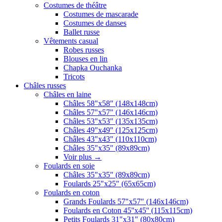
Costumes de théâtre
Costumes de mascarade
Costumes de danses
Ballet russe
Vêtements casual
Robes russes
Blouses en lin
Chapka Ouchanka
Tricots
Châles russes
Châles en laine
Châles 58"x58" (148x148cm)
Châles 57"x57" (146x146cm)
Châles 53"x53" (135x135cm)
Châles 49"x49" (125x125cm)
Châles 43"x43" (110x110cm)
Châles 35"x35" (89x89cm)
Voir plus
→
Foulards en soie
Châles 35"x35" (89x89cm)
Foulards 25"x25" (65x65cm)
Foulards en coton
Grands Foulards 57"x57" (146x146cm)
Foulards en Coton 45''x45'' (115x115cm)
Petits Foulards 31"x31" (80x80cm)