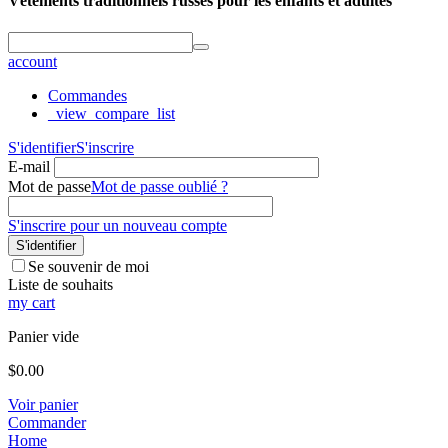
Vêtements traditionnels russes pour les enfants et adultes
account
Commandes
_view_compare_list
S'identifier
S'inscrire
E-mail
Mot de passe
Mot de passe oublié ?
S'inscrire pour un nouveau compte
S'identifier
Se souvenir de moi
Liste de souhaits
my cart
Panier vide
$
0.00
Voir panier
Commander
Home