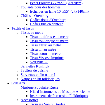
Petits Foulards 27"x27" (70x70cm)
Foulards pour des hommes
Écharpes en laine 10"x55" (27x140cm)
Châles d'Orenburg
Châles doux d'Orenburg
Châles fins en dentelle
Textile et tissus
Tissus au metre
Tissu motif russe au metre
Tissu folklorique au metre
Tissu Fleuri au metre
Tissu lin au metre
Tissu coton au metre
Tissu Viscose Imprimé
Voir plus
→
Serviettes Rushnyk
Tabliers de cuisine
Serviettes en lin naturel
Nappes en lin folkloriques
Folk Arts
Musique Populaire Russe
Kits d'Instruments de Musique Ancienne
Instruments de Percussion Folkloriques
Accessoires
Trousses Vanity Brodés