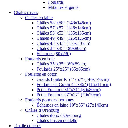
Foulards
Mitaines et gants
Châles russes
Châles en laine
Châles 58"x58" (148x148cm)
Châles 57"x57" (146x146cm)
Châles 53"x53" (135x135cm)
Châles 49"x49" (125x125cm)
Châles 43"x43" (110x110cm)
Châles 35"x35" (89x89cm)
Echarpes (80х230)
Foulards en soie
Châles 35"x35" (89x89cm)
Foulards 25"x25" (65x65cm)
Foulards en coton
Grands Foulards 57"x57" (146x146cm)
Foulards en Coton 45''x45'' (115x115cm)
Petits Foulards 31"x31" (80x80cm)
Petits Foulards 27"x27" (70x70cm)
Foulards pour des hommes
Écharpes en laine 10"x55" (27x140cm)
Châles d'Orenburg
Châles doux d'Orenburg
Châles fins en dentelle
Textile et tissus