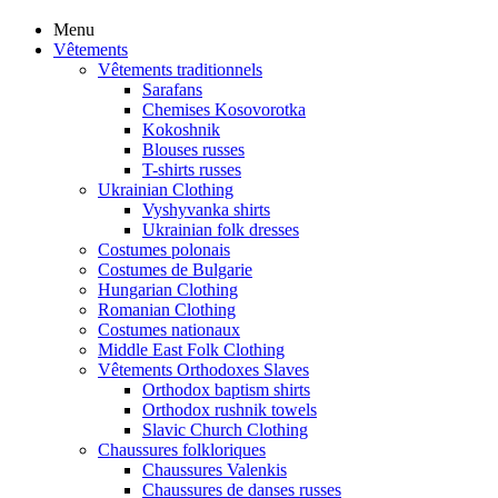
Menu
Vêtements
Vêtements traditionnels
Sarafans
Chemises Kosovorotka
Kokoshnik
Blouses russes
T-shirts russes
Ukrainian Clothing
Vyshyvanka shirts
Ukrainian folk dresses
Costumes polonais
Costumes de Bulgarie
Hungarian Clothing
Romanian Clothing
Costumes nationaux
Middle East Folk Clothing
Vêtements Orthodoxes Slaves
Orthodox baptism shirts
Orthodox rushnik towels
Slavic Church Clothing
Chaussures folkloriques
Chaussures Valenkis
Chaussures de danses russes