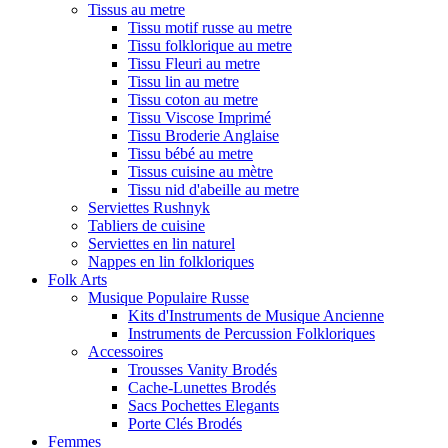
Tissus au metre
Tissu motif russe au metre
Tissu folklorique au metre
Tissu Fleuri au metre
Tissu lin au metre
Tissu coton au metre
Tissu Viscose Imprimé
Tissu Broderie Anglaise
Tissu bébé au metre
Tissus cuisine au mètre
Tissu nid d'abeille au metre
Serviettes Rushnyk
Tabliers de cuisine
Serviettes en lin naturel
Nappes en lin folkloriques
Folk Arts
Musique Populaire Russe
Kits d'Instruments de Musique Ancienne
Instruments de Percussion Folkloriques
Accessoires
Trousses Vanity Brodés
Cache-Lunettes Brodés
Sacs Pochettes Elegants
Porte Clés Brodés
Femmes