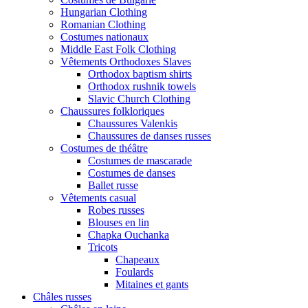
Hungarian Clothing
Romanian Clothing
Costumes nationaux
Middle East Folk Clothing
Vêtements Orthodoxes Slaves
Orthodox baptism shirts
Orthodox rushnik towels
Slavic Church Clothing
Chaussures folkloriques
Chaussures Valenkis
Chaussures de danses russes
Costumes de théâtre
Costumes de mascarade
Costumes de danses
Ballet russe
Vêtements casual
Robes russes
Blouses en lin
Chapka Ouchanka
Tricots
Chapeaux
Foulards
Mitaines et gants
Châles russes