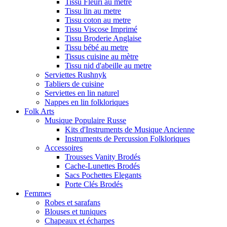
Tissu Fleuri au metre
Tissu lin au metre
Tissu coton au metre
Tissu Viscose Imprimé
Tissu Broderie Anglaise
Tissu bébé au metre
Tissus cuisine au mètre
Tissu nid d'abeille au metre
Serviettes Rushnyk
Tabliers de cuisine
Serviettes en lin naturel
Nappes en lin folkloriques
Folk Arts
Musique Populaire Russe
Kits d'Instruments de Musique Ancienne
Instruments de Percussion Folkloriques
Accessoires
Trousses Vanity Brodés
Cache-Lunettes Brodés
Sacs Pochettes Elegants
Porte Clés Brodés
Femmes
Robes et sarafans
Blouses et tuniques
Chapeaux et écharpes