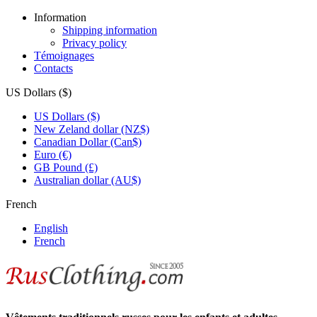
Information
Shipping information
Privacy policy
Témoignages
Contacts
US Dollars ($)
US Dollars ($)
New Zeland dollar (NZ$)
Canadian Dollar (Can$)
Euro (€)
GB Pound (£)
Australian dollar (AU$)
French
English
French