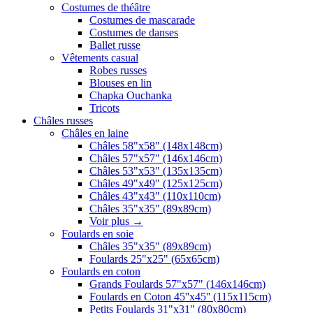
Costumes de théâtre
Costumes de mascarade
Costumes de danses
Ballet russe
Vêtements casual
Robes russes
Blouses en lin
Chapka Ouchanka
Tricots
Châles russes
Châles en laine
Châles 58"x58" (148x148cm)
Châles 57"x57" (146x146cm)
Châles 53"x53" (135x135cm)
Châles 49"x49" (125x125cm)
Châles 43"x43" (110x110cm)
Châles 35"x35" (89x89cm)
Voir plus
→
Foulards en soie
Châles 35"x35" (89x89cm)
Foulards 25"x25" (65x65cm)
Foulards en coton
Grands Foulards 57"x57" (146x146cm)
Foulards en Coton 45''x45'' (115x115cm)
Petits Foulards 31"x31" (80x80cm)