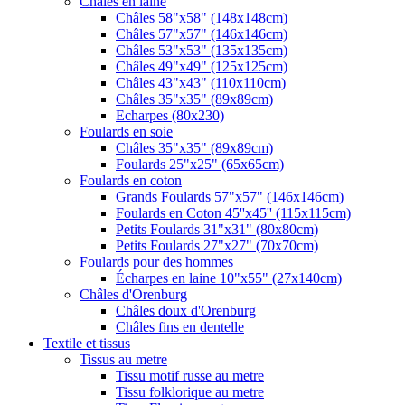
Châles en laine
Châles 58"x58" (148x148cm)
Châles 57"x57" (146x146cm)
Châles 53"x53" (135x135cm)
Châles 49"x49" (125x125cm)
Châles 43"x43" (110x110cm)
Châles 35"x35" (89x89cm)
Echarpes (80х230)
Foulards en soie
Châles 35"x35" (89x89cm)
Foulards 25"x25" (65x65cm)
Foulards en coton
Grands Foulards 57"x57" (146x146cm)
Foulards en Coton 45''x45'' (115x115cm)
Petits Foulards 31"x31" (80x80cm)
Petits Foulards 27"x27" (70x70cm)
Foulards pour des hommes
Écharpes en laine 10"x55" (27x140cm)
Châles d'Orenburg
Châles doux d'Orenburg
Châles fins en dentelle
Textile et tissus
Tissus au metre
Tissu motif russe au metre
Tissu folklorique au metre