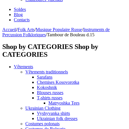
Soldes
Blog
Contacts
Accueil
/
Folk Arts
/
Musique Populaire Russe
/
Instruments de
Percussion Folkloriques
/
Tambour de Bouleau d.15
Shop by CATEGORIES
Shop by
CATEGORIES
Vêtements
Vêtements traditionnels
Sarafans
Chemises Kosovorotka
Kokoshnik
Blouses russes
T-shirts russes
Matryoshka Tees
Ukrainian Clothing
Vyshyvanka shirts
Ukrainian folk dresses
Costumes polonais
Costumes de Bulgarie