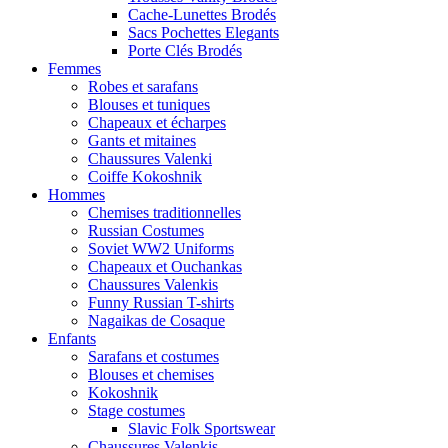
Cache-Lunettes Brodés
Sacs Pochettes Elegants
Porte Clés Brodés
Femmes
Robes et sarafans
Blouses et tuniques
Chapeaux et écharpes
Gants et mitaines
Chaussures Valenki
Coiffe Kokoshnik
Hommes
Chemises traditionnelles
Russian Costumes
Soviet WW2 Uniforms
Chapeaux et Ouchankas
Chaussures Valenkis
Funny Russian T-shirts
Nagaikas de Cosaque
Enfants
Sarafans et costumes
Blouses et chemises
Kokoshnik
Stage costumes
Slavic Folk Sportswear
Chaussures Valenkis