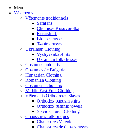
Menu
Vêtements
Vêtements traditionnels
Sarafans
Chemises Kosovorotka
Kokoshnik
Blouses russes
T-shirts russes
Ukrainian Clothing
Vyshyvanka shirts
Ukrainian folk dresses
Costumes polonais
Costumes de Bulgarie
Hungarian Clothing
Romanian Clothing
Costumes nationaux
Middle East Folk Clothing
Vêtements Orthodoxes Slaves
Orthodox baptism shirts
Orthodox rushnik towels
Slavic Church Clothing
Chaussures folkloriques
Chaussures Valenkis
Chaussures de danses russes