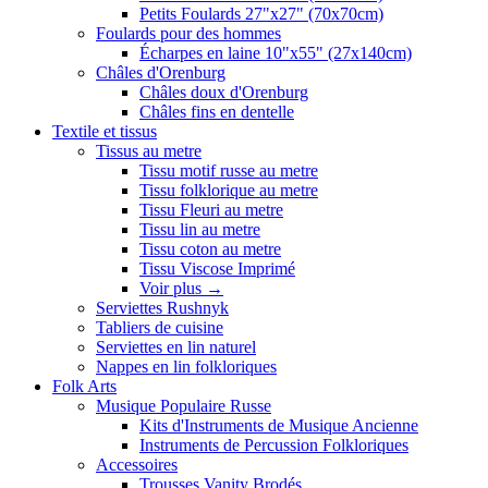
Petits Foulards 27"x27" (70x70cm)
Foulards pour des hommes
Écharpes en laine 10"x55" (27x140cm)
Châles d'Orenburg
Châles doux d'Orenburg
Châles fins en dentelle
Textile et tissus
Tissus au metre
Tissu motif russe au metre
Tissu folklorique au metre
Tissu Fleuri au metre
Tissu lin au metre
Tissu coton au metre
Tissu Viscose Imprimé
Voir plus
→
Serviettes Rushnyk
Tabliers de cuisine
Serviettes en lin naturel
Nappes en lin folkloriques
Folk Arts
Musique Populaire Russe
Kits d'Instruments de Musique Ancienne
Instruments de Percussion Folkloriques
Accessoires
Trousses Vanity Brodés