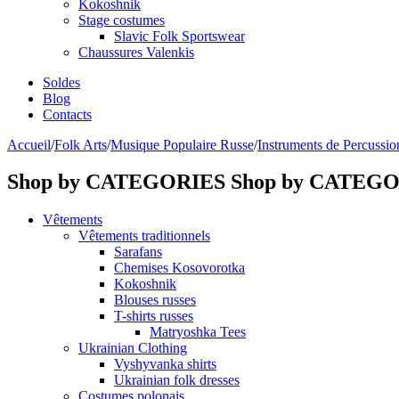
Kokoshnik
Stage costumes
Slavic Folk Sportswear
Chaussures Valenkis
Soldes
Blog
Contacts
Accueil
/
Folk Arts
/
Musique Populaire Russe
/
Instruments de Percussio
Shop by CATEGORIES
Shop by CATEG
Vêtements
Vêtements traditionnels
Sarafans
Chemises Kosovorotka
Kokoshnik
Blouses russes
T-shirts russes
Matryoshka Tees
Ukrainian Clothing
Vyshyvanka shirts
Ukrainian folk dresses
Costumes polonais