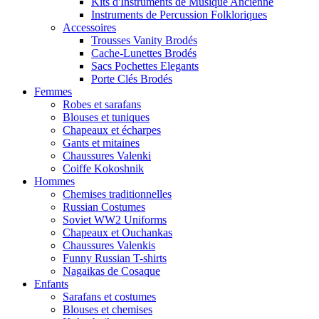
Kits d'Instruments de Musique Ancienne
Instruments de Percussion Folkloriques
Accessoires
Trousses Vanity Brodés
Cache-Lunettes Brodés
Sacs Pochettes Elegants
Porte Clés Brodés
Femmes
Robes et sarafans
Blouses et tuniques
Chapeaux et écharpes
Gants et mitaines
Chaussures Valenki
Coiffe Kokoshnik
Hommes
Chemises traditionnelles
Russian Costumes
Soviet WW2 Uniforms
Chapeaux et Ouchankas
Chaussures Valenkis
Funny Russian T-shirts
Nagaikas de Cosaque
Enfants
Sarafans et costumes
Blouses et chemises