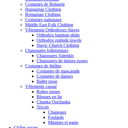
Costumes de Bulgarie
Hungarian Clothing
Romanian Clothing
Costumes nationaux
Middle East Folk Clothing
Vêtements Orthodoxes Slaves
Orthodox baptism shirts
Orthodox rushnik towels
Slavic Church Clothing
Chaussures folkloriques
Chaussures Valenkis
Chaussures de danses russes
Costumes de théâtre
Costumes de mascarade
Costumes de danses
Ballet russe
Vêtements casual
Robes russes
Blouses en lin
Chapka Ouchanka
Tricots
Chapeaux
Foulards
Mitaines et gants
Châles russes