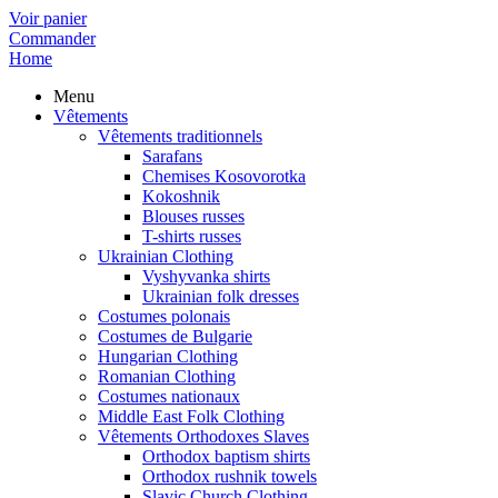
Voir panier
Commander
Home
Menu
Vêtements
Vêtements traditionnels
Sarafans
Chemises Kosovorotka
Kokoshnik
Blouses russes
T-shirts russes
Ukrainian Clothing
Vyshyvanka shirts
Ukrainian folk dresses
Costumes polonais
Costumes de Bulgarie
Hungarian Clothing
Romanian Clothing
Costumes nationaux
Middle East Folk Clothing
Vêtements Orthodoxes Slaves
Orthodox baptism shirts
Orthodox rushnik towels
Slavic Church Clothing