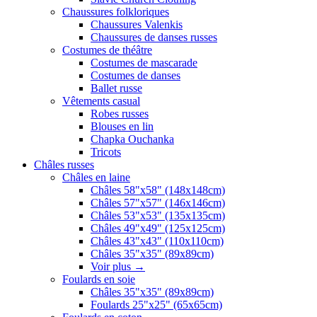
Chaussures folkloriques
Chaussures Valenkis
Chaussures de danses russes
Costumes de théâtre
Costumes de mascarade
Costumes de danses
Ballet russe
Vêtements casual
Robes russes
Blouses en lin
Chapka Ouchanka
Tricots
Châles russes
Châles en laine
Châles 58"x58" (148x148cm)
Châles 57"x57" (146x146cm)
Châles 53"x53" (135x135cm)
Châles 49"x49" (125x125cm)
Châles 43"x43" (110x110cm)
Châles 35"x35" (89x89cm)
Voir plus
→
Foulards en soie
Châles 35"x35" (89x89cm)
Foulards 25"x25" (65x65cm)