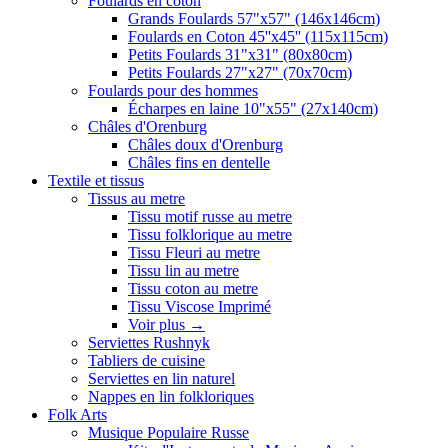
Foulards en coton
Grands Foulards 57"x57" (146x146cm)
Foulards en Coton 45''x45'' (115x115cm)
Petits Foulards 31"x31" (80x80cm)
Petits Foulards 27"x27" (70x70cm)
Foulards pour des hommes
Écharpes en laine 10"x55" (27x140cm)
Châles d'Orenburg
Châles doux d'Orenburg
Châles fins en dentelle
Textile et tissus
Tissus au metre
Tissu motif russe au metre
Tissu folklorique au metre
Tissu Fleuri au metre
Tissu lin au metre
Tissu coton au metre
Tissu Viscose Imprimé
Voir plus
→
Serviettes Rushnyk
Tabliers de cuisine
Serviettes en lin naturel
Nappes en lin folkloriques
Folk Arts
Musique Populaire Russe