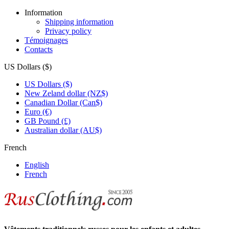
Information
Shipping information
Privacy policy
Témoignages
Contacts
US Dollars ($)
US Dollars ($)
New Zeland dollar (NZ$)
Canadian Dollar (Can$)
Euro (€)
GB Pound (£)
Australian dollar (AU$)
French
English
French