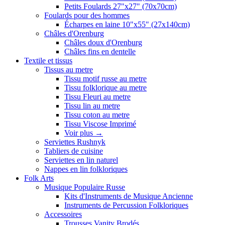
Petits Foulards 27"x27" (70x70cm)
Foulards pour des hommes
Écharpes en laine 10"x55" (27x140cm)
Châles d'Orenburg
Châles doux d'Orenburg
Châles fins en dentelle
Textile et tissus
Tissus au metre
Tissu motif russe au metre
Tissu folklorique au metre
Tissu Fleuri au metre
Tissu lin au metre
Tissu coton au metre
Tissu Viscose Imprimé
Voir plus
→
Serviettes Rushnyk
Tabliers de cuisine
Serviettes en lin naturel
Nappes en lin folkloriques
Folk Arts
Musique Populaire Russe
Kits d'Instruments de Musique Ancienne
Instruments de Percussion Folkloriques
Accessoires
Trousses Vanity Brodés