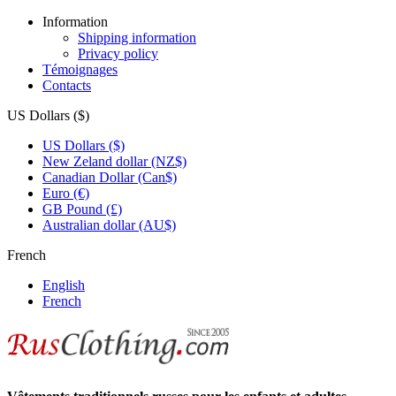
Information
Shipping information
Privacy policy
Témoignages
Contacts
US Dollars ($)
US Dollars ($)
New Zeland dollar (NZ$)
Canadian Dollar (Can$)
Euro (€)
GB Pound (£)
Australian dollar (AU$)
French
English
French