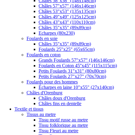
Châles 58"x58" (148x148cm)
Châles 57"x57" (146x146cm)
Châles 53"x53" (135x135cm)
Châles 49"x49" (125x125cm)
Châles 43"x43" (110x110cm)
Châles 35"x35" (89x89cm)
Echarpes (80х230)
Foulards en soie
Châles 35"x35" (89x89cm)
Foulards 25"x25" (65x65cm)
Foulards en coton
Grands Foulards 57"x57" (146x146cm)
Foulards en Coton 45''x45'' (115x115cm)
Petits Foulards 31"x31" (80x80cm)
Petits Foulards 27"x27" (70x70cm)
Foulards pour des hommes
Écharpes en laine 10"x55" (27x140cm)
Châles d'Orenburg
Châles doux d'Orenburg
Châles fins en dentelle
Textile et tissus
Tissus au metre
Tissu motif russe au metre
Tissu folklorique au metre
Tissu Fleuri au metre