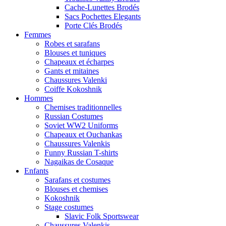
Cache-Lunettes Brodés
Sacs Pochettes Elegants
Porte Clés Brodés
Femmes
Robes et sarafans
Blouses et tuniques
Chapeaux et écharpes
Gants et mitaines
Chaussures Valenki
Coiffe Kokoshnik
Hommes
Chemises traditionnelles
Russian Costumes
Soviet WW2 Uniforms
Chapeaux et Ouchankas
Chaussures Valenkis
Funny Russian T-shirts
Nagaikas de Cosaque
Enfants
Sarafans et costumes
Blouses et chemises
Kokoshnik
Stage costumes
Slavic Folk Sportswear
Chaussures Valenkis