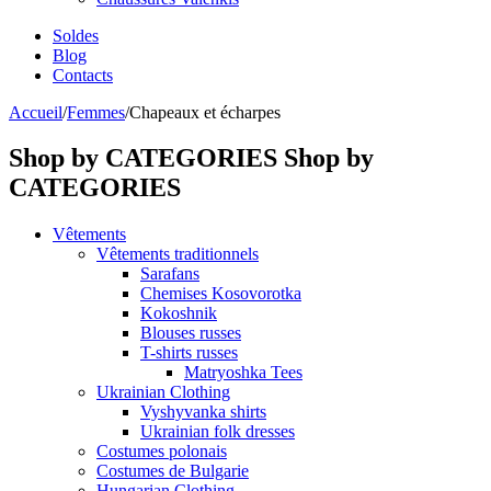
Soldes
Blog
Contacts
Accueil
/
Femmes
/
Chapeaux et écharpes
Shop by CATEGORIES
Shop by
CATEGORIES
Vêtements
Vêtements traditionnels
Sarafans
Chemises Kosovorotka
Kokoshnik
Blouses russes
T-shirts russes
Matryoshka Tees
Ukrainian Clothing
Vyshyvanka shirts
Ukrainian folk dresses
Costumes polonais
Costumes de Bulgarie
Hungarian Clothing