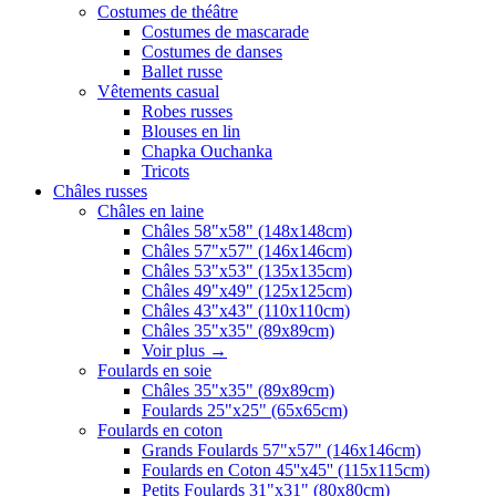
Costumes de théâtre
Costumes de mascarade
Costumes de danses
Ballet russe
Vêtements casual
Robes russes
Blouses en lin
Chapka Ouchanka
Tricots
Châles russes
Châles en laine
Châles 58"x58" (148x148cm)
Châles 57"x57" (146x146cm)
Châles 53"x53" (135x135cm)
Châles 49"x49" (125x125cm)
Châles 43"x43" (110x110cm)
Châles 35"x35" (89x89cm)
Voir plus
→
Foulards en soie
Châles 35"x35" (89x89cm)
Foulards 25"x25" (65x65cm)
Foulards en coton
Grands Foulards 57"x57" (146x146cm)
Foulards en Coton 45''x45'' (115x115cm)
Petits Foulards 31"x31" (80x80cm)