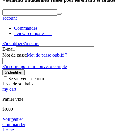
Vêtements traditionnels russes pour les enfants et adultes
account
Commandes
_view_compare_list
S'identifier
S'inscrire
E-mail
Mot de passe
Mot de passe oublié ?
S'inscrire pour un nouveau compte
S'identifier
Se souvenir de moi
Liste de souhaits
my cart
Panier vide
$
0.00
Voir panier
Commander
Home