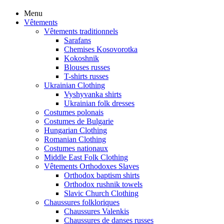
Menu
Vêtements
Vêtements traditionnels
Sarafans
Chemises Kosovorotka
Kokoshnik
Blouses russes
T-shirts russes
Ukrainian Clothing
Vyshyvanka shirts
Ukrainian folk dresses
Costumes polonais
Costumes de Bulgarie
Hungarian Clothing
Romanian Clothing
Costumes nationaux
Middle East Folk Clothing
Vêtements Orthodoxes Slaves
Orthodox baptism shirts
Orthodox rushnik towels
Slavic Church Clothing
Chaussures folkloriques
Chaussures Valenkis
Chaussures de danses russes