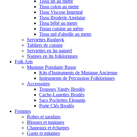
Tissu lin au metre
Tissu coton au metre
Tissu Viscose Imprimé
Tissu Broderie Anglaise
Tissu bébé au metre
Tissus cuisine au mètre
Tissu nid d'abeille au metre
Serviettes Rushnyk
Tabliers de cuisine
Serviettes en lin naturel
Nappes en lin folkloriques
Folk Arts
Musique Populaire Russe
Kits d'Instruments de Musique Ancienne
Instruments de Percussion Folkloriques
Accessoires
Trousses Vanity Brodés
Cache-Lunettes Brodés
Sacs Pochettes Elegants
Porte Clés Brodés
Femmes
Robes et sarafans
Blouses et tuniques
Chapeaux et écharpes
Gants et mitaines