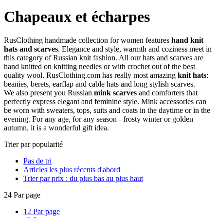
Chapeaux et écharpes
RusClothing handmade collection for women features
hand knit
hats and scarves
. Elegance and style, warmth and coziness meet in
this category of Russian knit fashion. All our hats and scarves are
hand knitted on knitting needles or with crochet out of the best
quality wool. RusClothing.com has really most amazing
knit hats
:
beanies, berets, earflap and cable hats and long stylish scarves.
We also present you Russian
mink scarves
and comforters that
perfectly express elegant and feminine style. Mink accessories can
be worn with sweaters, tops, suits and coats in the daytime or in the
evening. For any age, for any season - frosty winter or golden
autumn, it is a wonderful gift idea.
Trier par popularité
Pas de tri
Articles les plus récents d'abord
Trier par prix : du plus bas au plus haut
24 Par page
12 Par page