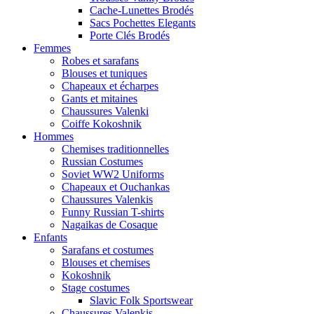
Cache-Lunettes Brodés
Sacs Pochettes Elegants
Porte Clés Brodés
Femmes
Robes et sarafans
Blouses et tuniques
Chapeaux et écharpes
Gants et mitaines
Chaussures Valenki
Coiffe Kokoshnik
Hommes
Chemises traditionnelles
Russian Costumes
Soviet WW2 Uniforms
Chapeaux et Ouchankas
Chaussures Valenkis
Funny Russian T-shirts
Nagaikas de Cosaque
Enfants
Sarafans et costumes
Blouses et chemises
Kokoshnik
Stage costumes
Slavic Folk Sportswear
Chaussures Valenkis