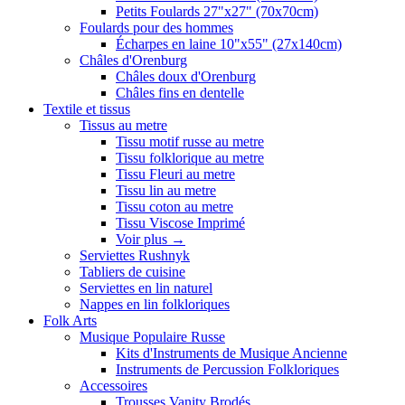
Petits Foulards 27"x27" (70x70cm)
Foulards pour des hommes
Écharpes en laine 10"x55" (27x140cm)
Châles d'Orenburg
Châles doux d'Orenburg
Châles fins en dentelle
Textile et tissus
Tissus au metre
Tissu motif russe au metre
Tissu folklorique au metre
Tissu Fleuri au metre
Tissu lin au metre
Tissu coton au metre
Tissu Viscose Imprimé
Voir plus
→
Serviettes Rushnyk
Tabliers de cuisine
Serviettes en lin naturel
Nappes en lin folkloriques
Folk Arts
Musique Populaire Russe
Kits d'Instruments de Musique Ancienne
Instruments de Percussion Folkloriques
Accessoires
Trousses Vanity Brodés