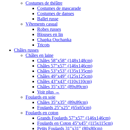
Costumes de théâtre
Costumes de mascarade
Costumes de danses
Ballet russe
Vêtements casual
Robes russes
Blouses en lin
Chapka Ouchanka
Tricots
Châles russes
Châles en laine
Châles 58"x58" (148x148cm)
Châles 57"x57" (146x146cm)
Châles 53"x53" (135x135cm)
Châles 49"x49" (125x125cm)
Châles 43"x43" (110x110cm)
Châles 35"x35" (89x89cm)
Voir plus
→
Foulards en soie
Châles 35"x35" (89x89cm)
Foulards 25"x25" (65x65cm)
Foulards en coton
Grands Foulards 57"x57" (146x146cm)
Foulards en Coton 45''x45'' (115x115cm)
Petits Foulards 31"x31" (80x80cm)