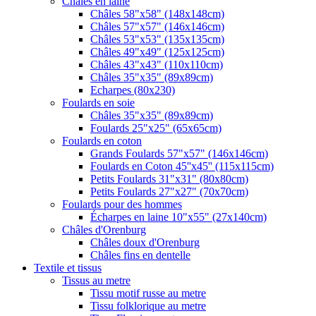
Châles en laine
Châles 58"x58" (148x148cm)
Châles 57"x57" (146x146cm)
Châles 53"x53" (135x135cm)
Châles 49"x49" (125x125cm)
Châles 43"x43" (110x110cm)
Châles 35"x35" (89x89cm)
Echarpes (80х230)
Foulards en soie
Châles 35"x35" (89x89cm)
Foulards 25"x25" (65x65cm)
Foulards en coton
Grands Foulards 57"x57" (146x146cm)
Foulards en Coton 45''x45'' (115x115cm)
Petits Foulards 31"x31" (80x80cm)
Petits Foulards 27"x27" (70x70cm)
Foulards pour des hommes
Écharpes en laine 10"x55" (27x140cm)
Châles d'Orenburg
Châles doux d'Orenburg
Châles fins en dentelle
Textile et tissus
Tissus au metre
Tissu motif russe au metre
Tissu folklorique au metre