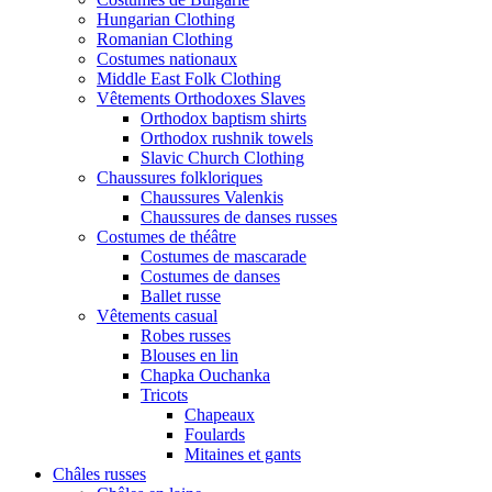
Hungarian Clothing
Romanian Clothing
Costumes nationaux
Middle East Folk Clothing
Vêtements Orthodoxes Slaves
Orthodox baptism shirts
Orthodox rushnik towels
Slavic Church Clothing
Chaussures folkloriques
Chaussures Valenkis
Chaussures de danses russes
Costumes de théâtre
Costumes de mascarade
Costumes de danses
Ballet russe
Vêtements casual
Robes russes
Blouses en lin
Chapka Ouchanka
Tricots
Chapeaux
Foulards
Mitaines et gants
Châles russes