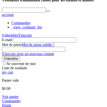
Vêtements traditionnels russes pour les enfants et adultes
account
Commandes
_view_compare_list
S'identifier
S'inscrire
E-mail
Mot de passe
Mot de passe oublié ?
S'inscrire pour un nouveau compte
S'identifier
Se souvenir de moi
Liste de souhaits
my cart
Panier vide
$
0.00
Voir panier
Commander
Home