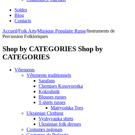
Soldes
Blog
Contacts
Accueil
/
Folk Arts
/
Musique Populaire Russe
/
Instruments de
Percussion Folkloriques
Shop by CATEGORIES
Shop by
CATEGORIES
Vêtements
Vêtements traditionnels
Sarafans
Chemises Kosovorotka
Kokoshnik
Blouses russes
T-shirts russes
Matryoshka Tees
Ukrainian Clothing
Vyshyvanka shirts
Ukrainian folk dresses
Costumes polonais
Costumes de Bulgarie