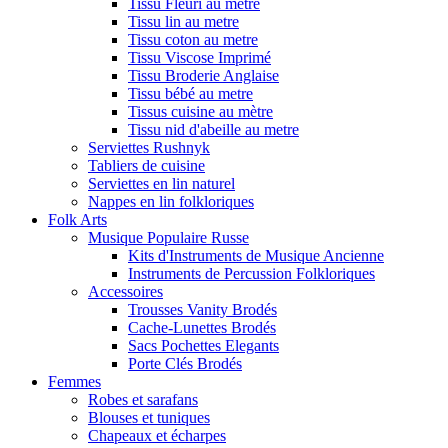
Tissu Fleuri au metre
Tissu lin au metre
Tissu coton au metre
Tissu Viscose Imprimé
Tissu Broderie Anglaise
Tissu bébé au metre
Tissus cuisine au mètre
Tissu nid d'abeille au metre
Serviettes Rushnyk
Tabliers de cuisine
Serviettes en lin naturel
Nappes en lin folkloriques
Folk Arts
Musique Populaire Russe
Kits d'Instruments de Musique Ancienne
Instruments de Percussion Folkloriques
Accessoires
Trousses Vanity Brodés
Cache-Lunettes Brodés
Sacs Pochettes Elegants
Porte Clés Brodés
Femmes
Robes et sarafans
Blouses et tuniques
Chapeaux et écharpes