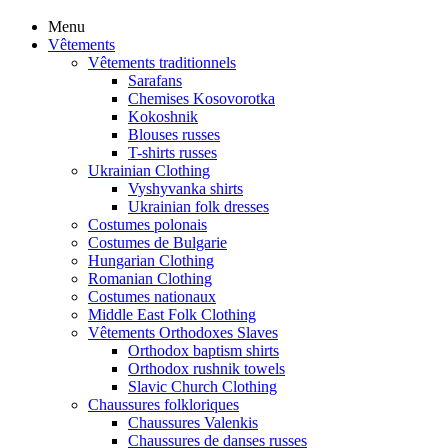
Menu
Vêtements
Vêtements traditionnels
Sarafans
Chemises Kosovorotka
Kokoshnik
Blouses russes
T-shirts russes
Ukrainian Clothing
Vyshyvanka shirts
Ukrainian folk dresses
Costumes polonais
Costumes de Bulgarie
Hungarian Clothing
Romanian Clothing
Costumes nationaux
Middle East Folk Clothing
Vêtements Orthodoxes Slaves
Orthodox baptism shirts
Orthodox rushnik towels
Slavic Church Clothing
Chaussures folkloriques
Chaussures Valenkis
Chaussures de danses russes