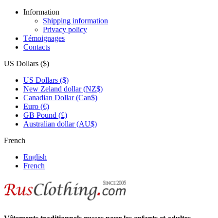
Information
Shipping information
Privacy policy
Témoignages
Contacts
US Dollars ($)
US Dollars ($)
New Zeland dollar (NZ$)
Canadian Dollar (Can$)
Euro (€)
GB Pound (£)
Australian dollar (AU$)
French
English
French