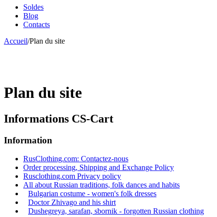
Soldes
Blog
Contacts
Accueil
/
Plan du site
Plan du site
Informations CS-Cart
Information
RusClothing.com: Contactez-nous
Order processing, Shipping and Exchange Policy
Rusclothing.com Privacy policy
All about Russian traditions, folk dances and habits
Bulgarian costume - women's folk dresses
Doctor Zhivago and his shirt
Dushegreya, sarafan, sbornik - forgotten Russian clothing