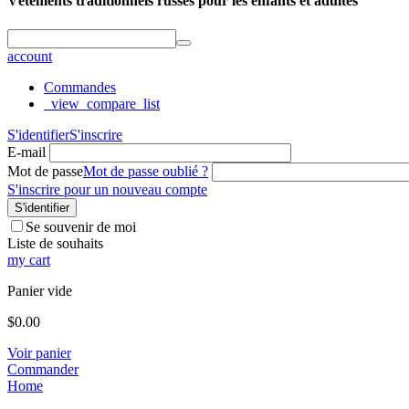
Vêtements traditionnels russes pour les enfants et adultes
account
Commandes
_view_compare_list
S'identifier
S'inscrire
E-mail
Mot de passe
Mot de passe oublié ?
S'inscrire pour un nouveau compte
S'identifier
Se souvenir de moi
Liste de souhaits
my cart
Panier vide
$
0.00
Voir panier
Commander
Home