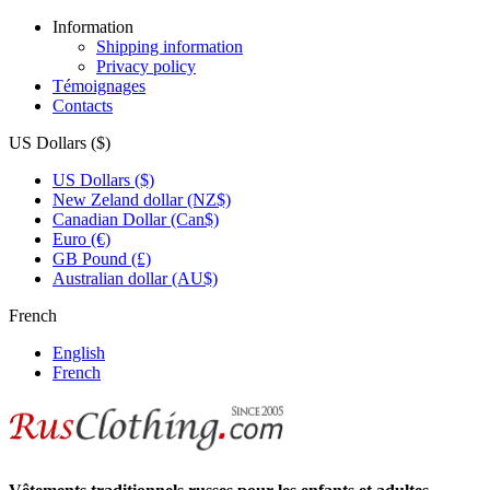
Information
Shipping information
Privacy policy
Témoignages
Contacts
US Dollars ($)
US Dollars ($)
New Zeland dollar (NZ$)
Canadian Dollar (Can$)
Euro (€)
GB Pound (£)
Australian dollar (AU$)
French
English
French