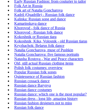
Early Russian Fashion: from couturier to tailor
Folk Art in Russia
Folk art of Natalia Goncharova
Kadril (Quadrille) - Russian folk dance
Kalinka: Russian song and dance
Kamarinskaya dance
Khorovod - folk dance of Russia
Khorovod - Russian folk dance
Kokoshnik or Russian tiara
Kokoshnik, Kika, Volosnik - old Russian tiaras
Kryzhachok: Belarus folk dance
Natalia Goncharova, muse of Pushkin
Natalia Goncharova: five famous portraits
Natasha Rostova - War and Peace characters
Old, still actual Russian clothing items
Polish folk costumes: overview
Popular Russian folk songs
Quintessence of Russian fashion
Russian cossack dance
Russian dance Barynya
Russian dance costumes
Russian dance: which one is the most popular?
Russian dress - long life, amazing history
Russian fashion designers not to miss
Russian folk dance