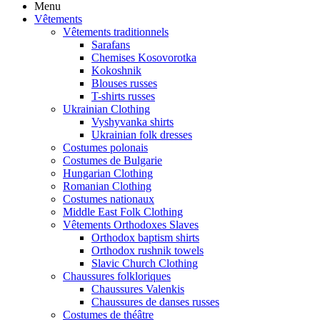
Menu
Vêtements
Vêtements traditionnels
Sarafans
Chemises Kosovorotka
Kokoshnik
Blouses russes
T-shirts russes
Ukrainian Clothing
Vyshyvanka shirts
Ukrainian folk dresses
Costumes polonais
Costumes de Bulgarie
Hungarian Clothing
Romanian Clothing
Costumes nationaux
Middle East Folk Clothing
Vêtements Orthodoxes Slaves
Orthodox baptism shirts
Orthodox rushnik towels
Slavic Church Clothing
Chaussures folkloriques
Chaussures Valenkis
Chaussures de danses russes
Costumes de théâtre