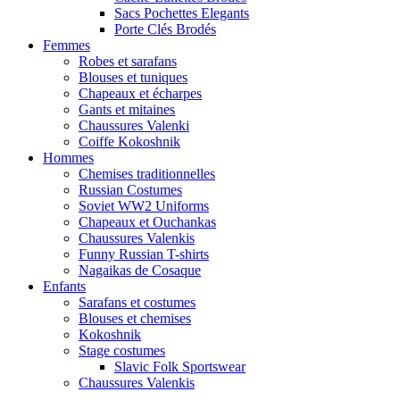
Sacs Pochettes Elegants
Porte Clés Brodés
Femmes
Robes et sarafans
Blouses et tuniques
Chapeaux et écharpes
Gants et mitaines
Chaussures Valenki
Coiffe Kokoshnik
Hommes
Chemises traditionnelles
Russian Costumes
Soviet WW2 Uniforms
Chapeaux et Ouchankas
Chaussures Valenkis
Funny Russian T-shirts
Nagaikas de Cosaque
Enfants
Sarafans et costumes
Blouses et chemises
Kokoshnik
Stage costumes
Slavic Folk Sportswear
Chaussures Valenkis