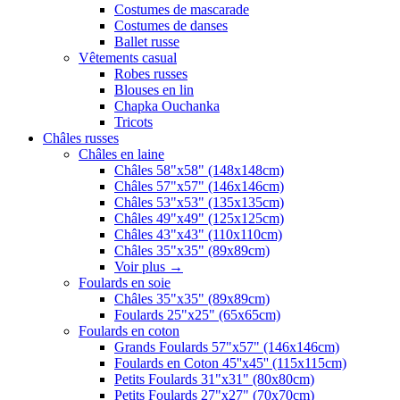
Costumes de mascarade
Costumes de danses
Ballet russe
Vêtements casual
Robes russes
Blouses en lin
Chapka Ouchanka
Tricots
Châles russes
Châles en laine
Châles 58"x58" (148x148cm)
Châles 57"x57" (146x146cm)
Châles 53"x53" (135x135cm)
Châles 49"x49" (125x125cm)
Châles 43"x43" (110x110cm)
Châles 35"x35" (89x89cm)
Voir plus
→
Foulards en soie
Châles 35"x35" (89x89cm)
Foulards 25"x25" (65x65cm)
Foulards en coton
Grands Foulards 57"x57" (146x146cm)
Foulards en Coton 45''x45'' (115x115cm)
Petits Foulards 31"x31" (80x80cm)
Petits Foulards 27"x27" (70x70cm)