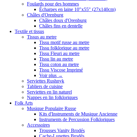
Foulards pour des hommes
Écharpes en laine 10"x55" (27x140cm)
Châles d'Orenburg
Châles doux d'Orenburg
Châles fins en dentelle
Textile et tissus
Tissus au metre
Tissu motif russe au metre
Tissu folklorique au metre
Tissu Fleuri au metre
Tissu lin au metre
Tissu coton au metre
Tissu Viscose Imprimé
Voir plus
→
Serviettes Rushnyk
Tabliers de cuisine
Serviettes en lin naturel
Nappes en lin folkloriques
Folk Arts
Musique Populaire Russe
Kits d'Instruments de Musique Ancienne
Instruments de Percussion Folkloriques
Accessoires
Trousses Vanity Brodés
Cache-Lunettes Brodés