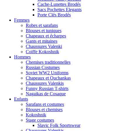
Cache-Lunettes Brodés
Sacs Pochettes Elegants
Porte Clés Brodés
Femmes
Robes et sarafans
Blouses et tuniques
Chapeaux et écharpes
Gants et mitaines
Chaussures Valenki
Coiffe Kokoshnik
Hommes
Chemises traditionnelles
Russian Costumes
Soviet WW2 Uniforms
Chapeaux et Ouchankas
Chaussures Valenkis
Funny Russian T-shirts
Nagaikas de Cosaque
Enfants
Sarafans et costumes
Blouses et chemises
Kokoshnik
Stage costumes
Slavic Folk Sportswear
Chaussures Valenkis