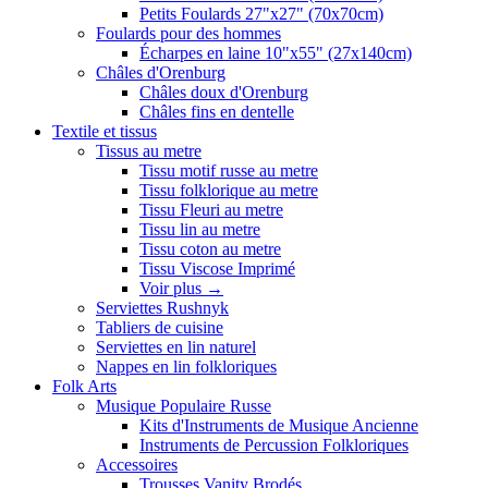
Petits Foulards 27"x27" (70x70cm)
Foulards pour des hommes
Écharpes en laine 10"x55" (27x140cm)
Châles d'Orenburg
Châles doux d'Orenburg
Châles fins en dentelle
Textile et tissus
Tissus au metre
Tissu motif russe au metre
Tissu folklorique au metre
Tissu Fleuri au metre
Tissu lin au metre
Tissu coton au metre
Tissu Viscose Imprimé
Voir plus
→
Serviettes Rushnyk
Tabliers de cuisine
Serviettes en lin naturel
Nappes en lin folkloriques
Folk Arts
Musique Populaire Russe
Kits d'Instruments de Musique Ancienne
Instruments de Percussion Folkloriques
Accessoires
Trousses Vanity Brodés