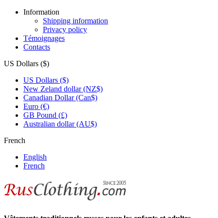
Information
Shipping information
Privacy policy
Témoignages
Contacts
US Dollars ($)
US Dollars ($)
New Zeland dollar (NZ$)
Canadian Dollar (Can$)
Euro (€)
GB Pound (£)
Australian dollar (AU$)
French
English
French