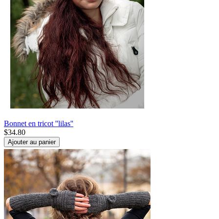
Bonnet en tricot ''lilas''
$
34.80
Ajouter au panier