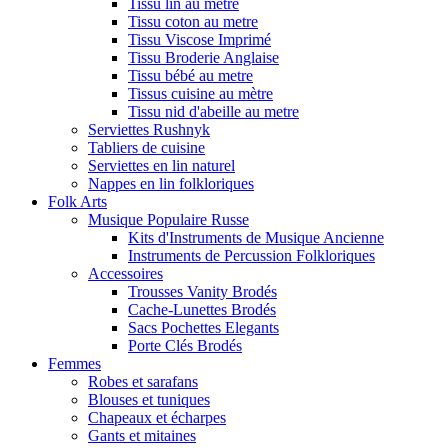
Tissu lin au metre
Tissu coton au metre
Tissu Viscose Imprimé
Tissu Broderie Anglaise
Tissu bébé au metre
Tissus cuisine au mètre
Tissu nid d'abeille au metre
Serviettes Rushnyk
Tabliers de cuisine
Serviettes en lin naturel
Nappes en lin folkloriques
Folk Arts
Musique Populaire Russe
Kits d'Instruments de Musique Ancienne
Instruments de Percussion Folkloriques
Accessoires
Trousses Vanity Brodés
Cache-Lunettes Brodés
Sacs Pochettes Elegants
Porte Clés Brodés
Femmes
Robes et sarafans
Blouses et tuniques
Chapeaux et écharpes
Gants et mitaines