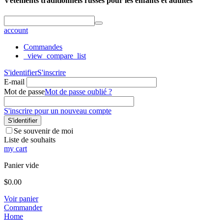
Vêtements traditionnels russes pour les enfants et adultes
account
Commandes
_view_compare_list
S'identifier
S'inscrire
E-mail
Mot de passe
Mot de passe oublié ?
S'inscrire pour un nouveau compte
S'identifier
Se souvenir de moi
Liste de souhaits
my cart
Panier vide
$
0.00
Voir panier
Commander
Home