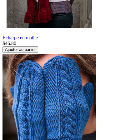
Écharpe en maille
$
46.80
Ajouter au panier