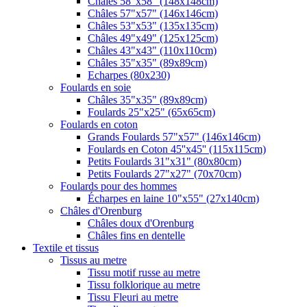
Châles 58"x58" (148x148cm)
Châles 57"x57" (146x146cm)
Châles 53"x53" (135x135cm)
Châles 49"x49" (125x125cm)
Châles 43"x43" (110x110cm)
Châles 35"x35" (89x89cm)
Echarpes (80х230)
Foulards en soie
Châles 35"x35" (89x89cm)
Foulards 25"x25" (65x65cm)
Foulards en coton
Grands Foulards 57"x57" (146x146cm)
Foulards en Coton 45''x45'' (115x115cm)
Petits Foulards 31"x31" (80x80cm)
Petits Foulards 27"x27" (70x70cm)
Foulards pour des hommes
Écharpes en laine 10"x55" (27x140cm)
Châles d'Orenburg
Châles doux d'Orenburg
Châles fins en dentelle
Textile et tissus
Tissus au metre
Tissu motif russe au metre
Tissu folklorique au metre
Tissu Fleuri au metre