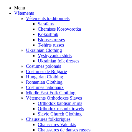
Menu
Vêtements
Vêtements traditionnels
Sarafans
Chemises Kosovorotka
Kokoshnik
Blouses russes
T-shirts russes
Ukrainian Clothing
Vyshyvanka shirts
Ukrainian folk dresses
Costumes polonais
Costumes de Bulgarie
Hungarian Clothing
Romanian Clothing
Costumes nationaux
Middle East Folk Clothing
Vêtements Orthodoxes Slaves
Orthodox baptism shirts
Orthodox rushnik towels
Slavic Church Clothing
Chaussures folkloriques
Chaussures Valenkis
Chaussures de danses russes