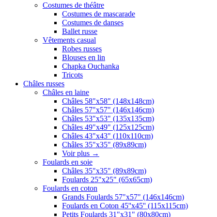
Costumes de théâtre
Costumes de mascarade
Costumes de danses
Ballet russe
Vêtements casual
Robes russes
Blouses en lin
Chapka Ouchanka
Tricots
Châles russes
Châles en laine
Châles 58"x58" (148x148cm)
Châles 57"x57" (146x146cm)
Châles 53"x53" (135x135cm)
Châles 49"x49" (125x125cm)
Châles 43"x43" (110x110cm)
Châles 35"x35" (89x89cm)
Voir plus
→
Foulards en soie
Châles 35"x35" (89x89cm)
Foulards 25"x25" (65x65cm)
Foulards en coton
Grands Foulards 57"x57" (146x146cm)
Foulards en Coton 45''x45'' (115x115cm)
Petits Foulards 31"x31" (80x80cm)