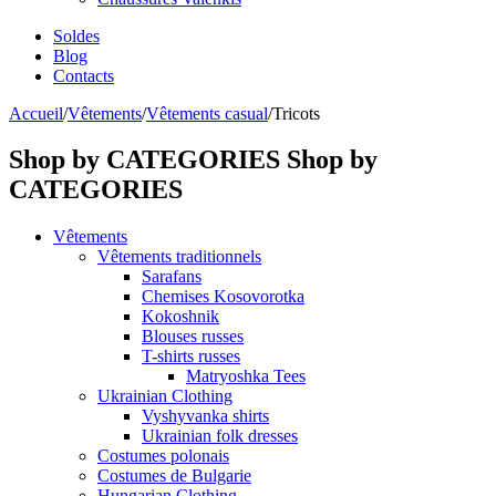
Soldes
Blog
Contacts
Accueil
/
Vêtements
/
Vêtements casual
/
Tricots
Shop by CATEGORIES
Shop by
CATEGORIES
Vêtements
Vêtements traditionnels
Sarafans
Chemises Kosovorotka
Kokoshnik
Blouses russes
T-shirts russes
Matryoshka Tees
Ukrainian Clothing
Vyshyvanka shirts
Ukrainian folk dresses
Costumes polonais
Costumes de Bulgarie
Hungarian Clothing