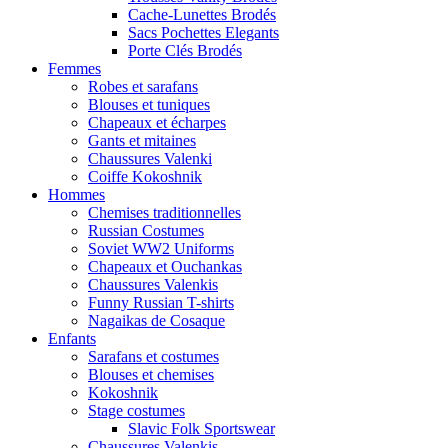
Cache-Lunettes Brodés
Sacs Pochettes Elegants
Porte Clés Brodés
Femmes
Robes et sarafans
Blouses et tuniques
Chapeaux et écharpes
Gants et mitaines
Chaussures Valenki
Coiffe Kokoshnik
Hommes
Chemises traditionnelles
Russian Costumes
Soviet WW2 Uniforms
Chapeaux et Ouchankas
Chaussures Valenkis
Funny Russian T-shirts
Nagaikas de Cosaque
Enfants
Sarafans et costumes
Blouses et chemises
Kokoshnik
Stage costumes
Slavic Folk Sportswear
Chaussures Valenkis