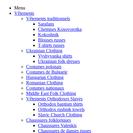
Menu
Vêtements
Vêtements traditionnels
Sarafans
Chemises Kosovorotka
Kokoshnik
Blouses russes
T-shirts russes
Ukrainian Clothing
Vyshyvanka shirts
Ukrainian folk dresses
Costumes polonais
Costumes de Bulgarie
Hungarian Clothing
Romanian Clothing
Costumes nationaux
Middle East Folk Clothing
Vêtements Orthodoxes Slaves
Orthodox baptism shirts
Orthodox rushnik towels
Slavic Church Clothing
Chaussures folkloriques
Chaussures Valenkis
Chaussures de danses russes