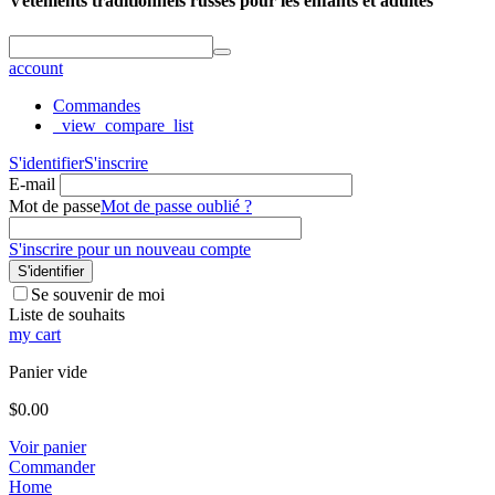
Vêtements traditionnels russes pour les enfants et adultes
account
Commandes
_view_compare_list
S'identifier
S'inscrire
E-mail
Mot de passe
Mot de passe oublié ?
S'inscrire pour un nouveau compte
S'identifier
Se souvenir de moi
Liste de souhaits
my cart
Panier vide
$
0.00
Voir panier
Commander
Home