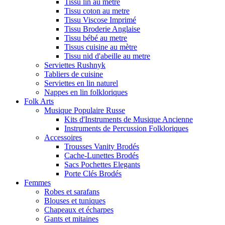
Tissu lin au metre
Tissu coton au metre
Tissu Viscose Imprimé
Tissu Broderie Anglaise
Tissu bébé au metre
Tissus cuisine au mètre
Tissu nid d'abeille au metre
Serviettes Rushnyk
Tabliers de cuisine
Serviettes en lin naturel
Nappes en lin folkloriques
Folk Arts
Musique Populaire Russe
Kits d'Instruments de Musique Ancienne
Instruments de Percussion Folkloriques
Accessoires
Trousses Vanity Brodés
Cache-Lunettes Brodés
Sacs Pochettes Elegants
Porte Clés Brodés
Femmes
Robes et sarafans
Blouses et tuniques
Chapeaux et écharpes
Gants et mitaines