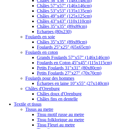
Châles 58"x58" (148x148cm)
Châles 57"x57" (146x146cm)
Châles 53"x53" (135x135cm)
Châles 49"x49" (125x125cm)
Châles 43"x43" (110x110cm)
Châles 35"x35" (89x89cm)
Echarpes (80х230)
Foulards en soie
Châles 35"x35" (89x89cm)
Foulards 25"x25" (65x65cm)
Foulards en coton
Grands Foulards 57"x57" (146x146cm)
Foulards en Coton 45''x45'' (115x115cm)
Petits Foulards 31"x31" (80x80cm)
Petits Foulards 27"x27" (70x70cm)
Foulards pour des hommes
Écharpes en laine 10"x55" (27x140cm)
Châles d'Orenburg
Châles doux d'Orenburg
Châles fins en dentelle
Textile et tissus
Tissus au metre
Tissu motif russe au metre
Tissu folklorique au metre
Tissu Fleuri au metre