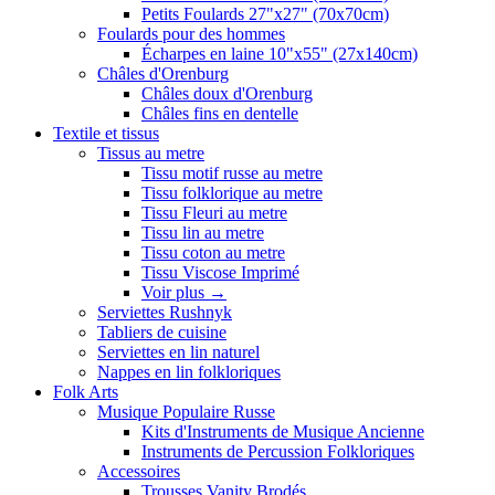
Petits Foulards 27"x27" (70x70cm)
Foulards pour des hommes
Écharpes en laine 10"x55" (27x140cm)
Châles d'Orenburg
Châles doux d'Orenburg
Châles fins en dentelle
Textile et tissus
Tissus au metre
Tissu motif russe au metre
Tissu folklorique au metre
Tissu Fleuri au metre
Tissu lin au metre
Tissu coton au metre
Tissu Viscose Imprimé
Voir plus
→
Serviettes Rushnyk
Tabliers de cuisine
Serviettes en lin naturel
Nappes en lin folkloriques
Folk Arts
Musique Populaire Russe
Kits d'Instruments de Musique Ancienne
Instruments de Percussion Folkloriques
Accessoires
Trousses Vanity Brodés