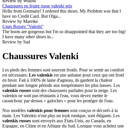
Review by Willow
Chaussures en feutre russe valenki gris
Hello from Germany! I ordered this shoes. My Problem was that I
have no Credit Card. But Olga...
Review by Mareike
Uggs Russes ''Valeshi''
The boots are gorgeous but I'm so disappointed that they are too big!
I have many other shoes in...
Review by Sad
Chaussures Valenki
Les pieds des femmes sont souvent froids. Pour se sentir au comfort
est nécessaire
. Les valenkis
est une aubaine pour ceux qui ont froid
en hiver. Fait à 100% de laine d'agneau, ils gardent la chaleur
pendant une longue période aux températures les plus basses. Les
valenkis russes
sont des chaussures parfaites pour la neige. Les
valenkis ne sont pas résistants à l'eau, vous devez mettre le
caoutchouc par dessus « galoches » pour les protéger de l'eau.
Nos modèles
valenkis pour femmes
sont conçus et décorés à la
main. Les Valenkis n'ont plus un look rustique, sont élégants. Les
valenkis russes
sont envoyés aux États-Unis, au Canada, en
Espagne, en Chine et en Afrique du Sud. Lorsque vous achetez une