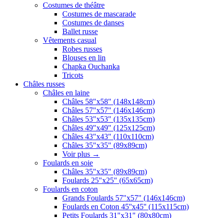
Costumes de théâtre
Costumes de mascarade
Costumes de danses
Ballet russe
Vêtements casual
Robes russes
Blouses en lin
Chapka Ouchanka
Tricots
Châles russes
Châles en laine
Châles 58"x58" (148x148cm)
Châles 57"x57" (146x146cm)
Châles 53"x53" (135x135cm)
Châles 49"x49" (125x125cm)
Châles 43"x43" (110x110cm)
Châles 35"x35" (89x89cm)
Voir plus
→
Foulards en soie
Châles 35"x35" (89x89cm)
Foulards 25"x25" (65x65cm)
Foulards en coton
Grands Foulards 57"x57" (146x146cm)
Foulards en Coton 45''x45'' (115x115cm)
Petits Foulards 31"x31" (80x80cm)