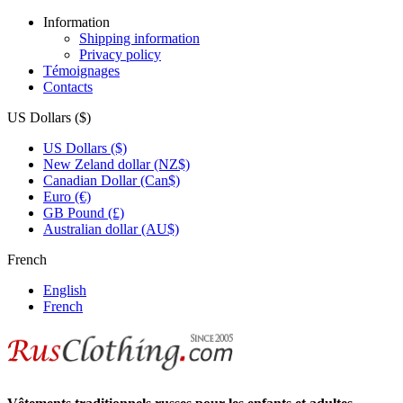
Information
Shipping information
Privacy policy
Témoignages
Contacts
US Dollars ($)
US Dollars ($)
New Zeland dollar (NZ$)
Canadian Dollar (Can$)
Euro (€)
GB Pound (£)
Australian dollar (AU$)
French
English
French