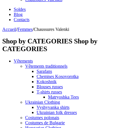
Soldes
Blog
Contacts
Accueil
/
Femmes
/
Chaussures Valenki
Shop by CATEGORIES
Shop by
CATEGORIES
Vêtements
Vêtements traditionnels
Sarafans
Chemises Kosovorotka
Kokoshnik
Blouses russes
T-shirts russes
Matryoshka Tees
Ukrainian Clothing
Vyshyvanka shirts
Ukrainian folk dresses
Costumes polonais
Costumes de Bulgarie
Hungarian Clothing