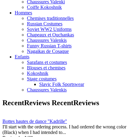
Chaussures Valenki
Coiffe Kokoshnik
Hommes
Chemises traditionnelles
Russian Costumes
Soviet WW2 Uniforms
Chapeaux et Ouchankas
Chaussures Valenkis
Funny Russian T-shirts
Nagaikas de Cosaque
Enfants
Sarafans et costumes
Blouses et chemises
Kokoshnik
Stage costumes
Slavic Folk Sportswear
Chaussures Valenkis
RecentReviews
RecentReviews
Bottes hautes de dance ''Kadrille''
I'll start with the ordering process. I had ordered the wrong color
(Black) when I had intended to...