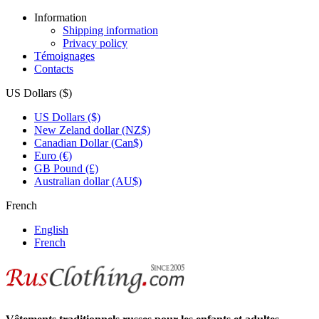
Information
Shipping information
Privacy policy
Témoignages
Contacts
US Dollars ($)
US Dollars ($)
New Zeland dollar (NZ$)
Canadian Dollar (Can$)
Euro (€)
GB Pound (£)
Australian dollar (AU$)
French
English
French