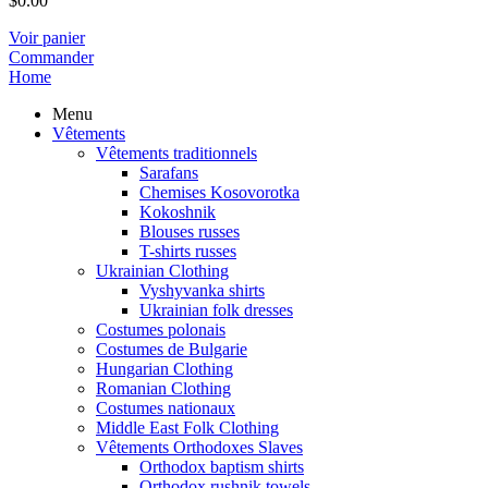
$
0.00
Voir panier
Commander
Home
Menu
Vêtements
Vêtements traditionnels
Sarafans
Chemises Kosovorotka
Kokoshnik
Blouses russes
T-shirts russes
Ukrainian Clothing
Vyshyvanka shirts
Ukrainian folk dresses
Costumes polonais
Costumes de Bulgarie
Hungarian Clothing
Romanian Clothing
Costumes nationaux
Middle East Folk Clothing
Vêtements Orthodoxes Slaves
Orthodox baptism shirts
Orthodox rushnik towels