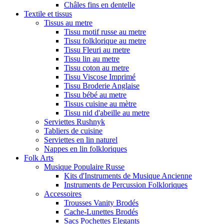
Châles fins en dentelle
Textile et tissus
Tissus au metre
Tissu motif russe au metre
Tissu folklorique au metre
Tissu Fleuri au metre
Tissu lin au metre
Tissu coton au metre
Tissu Viscose Imprimé
Tissu Broderie Anglaise
Tissu bébé au metre
Tissus cuisine au mètre
Tissu nid d'abeille au metre
Serviettes Rushnyk
Tabliers de cuisine
Serviettes en lin naturel
Nappes en lin folkloriques
Folk Arts
Musique Populaire Russe
Kits d'Instruments de Musique Ancienne
Instruments de Percussion Folkloriques
Accessoires
Trousses Vanity Brodés
Cache-Lunettes Brodés
Sacs Pochettes Elegants