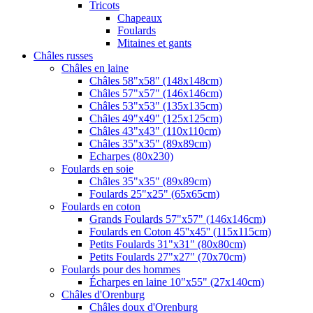
Tricots
Chapeaux
Foulards
Mitaines et gants
Châles russes
Châles en laine
Châles 58"x58" (148x148cm)
Châles 57"x57" (146x146cm)
Châles 53"x53" (135x135cm)
Châles 49"x49" (125x125cm)
Châles 43"x43" (110x110cm)
Châles 35"x35" (89x89cm)
Echarpes (80х230)
Foulards en soie
Châles 35"x35" (89x89cm)
Foulards 25"x25" (65x65cm)
Foulards en coton
Grands Foulards 57"x57" (146x146cm)
Foulards en Coton 45''x45'' (115x115cm)
Petits Foulards 31"x31" (80x80cm)
Petits Foulards 27"x27" (70x70cm)
Foulards pour des hommes
Écharpes en laine 10"x55" (27x140cm)
Châles d'Orenburg
Châles doux d'Orenburg