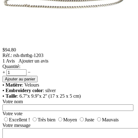
$
94.80
Réf.:
rsh-thrtbg-1203
1
Avis
Ajouter un avis
Quantité:
+
−
Ajouter au panier
• Matière
: Velours
• Embroidery color
: silver
• Taille
: 6.7''x 9.9''x 2'' (17 x 25 x 5 cm)
Votre nom
Votre vote
Excellent !
Très bien
Moyen
Juste
Mauvais
Votre message