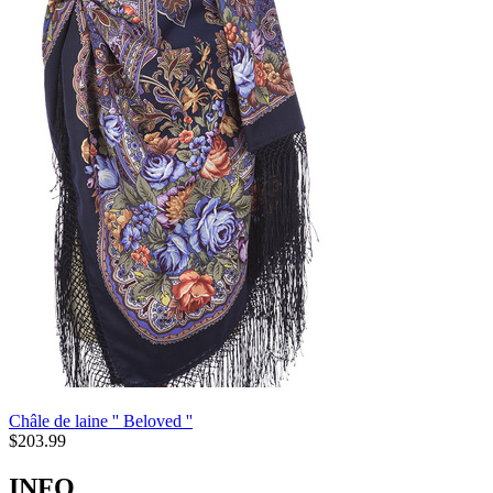
Châle de laine '' Beloved ''
$
203.99
INFO