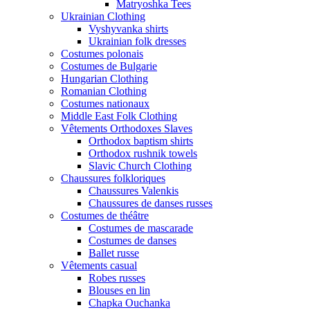
Matryoshka Tees
Ukrainian Clothing
Vyshyvanka shirts
Ukrainian folk dresses
Costumes polonais
Costumes de Bulgarie
Hungarian Clothing
Romanian Clothing
Costumes nationaux
Middle East Folk Clothing
Vêtements Orthodoxes Slaves
Orthodox baptism shirts
Orthodox rushnik towels
Slavic Church Clothing
Chaussures folkloriques
Chaussures Valenkis
Chaussures de danses russes
Costumes de théâtre
Costumes de mascarade
Costumes de danses
Ballet russe
Vêtements casual
Robes russes
Blouses en lin
Chapka Ouchanka