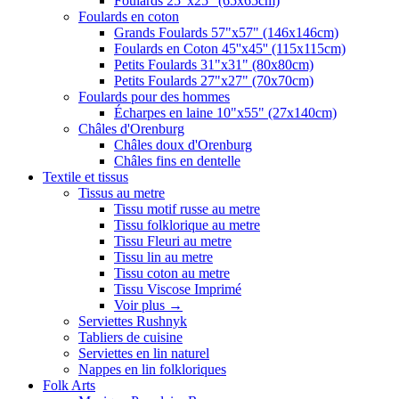
Foulards 25"x25" (65x65cm)
Foulards en coton
Grands Foulards 57"x57" (146x146cm)
Foulards en Coton 45''x45'' (115x115cm)
Petits Foulards 31"x31" (80x80cm)
Petits Foulards 27"x27" (70x70cm)
Foulards pour des hommes
Écharpes en laine 10"x55" (27x140cm)
Châles d'Orenburg
Châles doux d'Orenburg
Châles fins en dentelle
Textile et tissus
Tissus au metre
Tissu motif russe au metre
Tissu folklorique au metre
Tissu Fleuri au metre
Tissu lin au metre
Tissu coton au metre
Tissu Viscose Imprimé
Voir plus
→
Serviettes Rushnyk
Tabliers de cuisine
Serviettes en lin naturel
Nappes en lin folkloriques
Folk Arts