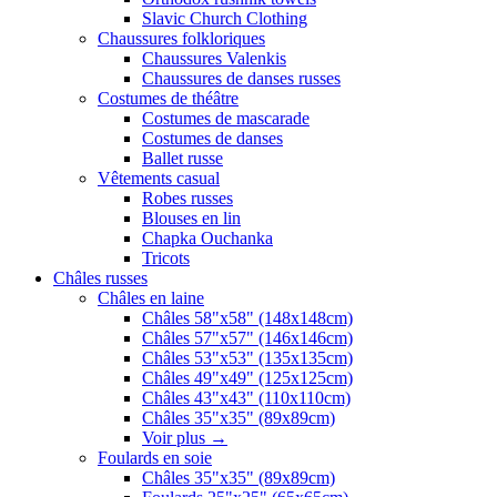
Slavic Church Clothing
Chaussures folkloriques
Chaussures Valenkis
Chaussures de danses russes
Costumes de théâtre
Costumes de mascarade
Costumes de danses
Ballet russe
Vêtements casual
Robes russes
Blouses en lin
Chapka Ouchanka
Tricots
Châles russes
Châles en laine
Châles 58"x58" (148x148cm)
Châles 57"x57" (146x146cm)
Châles 53"x53" (135x135cm)
Châles 49"x49" (125x125cm)
Châles 43"x43" (110x110cm)
Châles 35"x35" (89x89cm)
Voir plus
→
Foulards en soie
Châles 35"x35" (89x89cm)