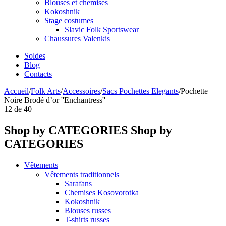
Blouses et chemises
Kokoshnik
Stage costumes
Slavic Folk Sportswear
Chaussures Valenkis
Soldes
Blog
Contacts
Accueil
/
Folk Arts
/
Accessoires
/
Sacs Pochettes Elegants
/
Pochette
Noire Brodé d’or ''Enchantress''
12
de
40
Shop by CATEGORIES
Shop by
CATEGORIES
Vêtements
Vêtements traditionnels
Sarafans
Chemises Kosovorotka
Kokoshnik
Blouses russes
T-shirts russes