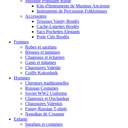
Musique Populaire Russe
Kits d'Instruments de Musique Ancienne
Instruments de Percussion Folkloriques
Accessoires
Trousses Vanity Brodés
Cache-Lunettes Brodés
Sacs Pochettes Elegants
Porte Clés Brodés
Femmes
Robes et sarafans
Blouses et tuniques
Chapeaux et écharpes
Gants et mitaines
Chaussures Valenki
Coiffe Kokoshnik
Hommes
Chemises traditionnelles
Russian Costumes
Soviet WW2 Uniforms
Chapeaux et Ouchankas
Chaussures Valenkis
Funny Russian T-shirts
Nagaikas de Cosaque
Enfants
Sarafans et costumes