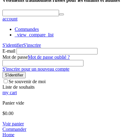
Vêtements traditionnels russes pour les enfants et adultes
account
Commandes
_view_compare_list
S'identifier
S'inscrire
E-mail
Mot de passe
Mot de passe oublié ?
S'inscrire pour un nouveau compte
S'identifier
Se souvenir de moi
Liste de souhaits
my cart
Panier vide
$
0.00
Voir panier
Commander
Home