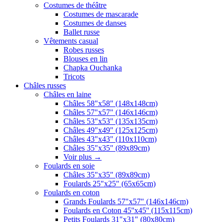
Costumes de théâtre
Costumes de mascarade
Costumes de danses
Ballet russe
Vêtements casual
Robes russes
Blouses en lin
Chapka Ouchanka
Tricots
Châles russes
Châles en laine
Châles 58"x58" (148x148cm)
Châles 57"x57" (146x146cm)
Châles 53"x53" (135x135cm)
Châles 49"x49" (125x125cm)
Châles 43"x43" (110x110cm)
Châles 35"x35" (89x89cm)
Voir plus
→
Foulards en soie
Châles 35"x35" (89x89cm)
Foulards 25"x25" (65x65cm)
Foulards en coton
Grands Foulards 57"x57" (146x146cm)
Foulards en Coton 45''x45'' (115x115cm)
Petits Foulards 31"x31" (80x80cm)