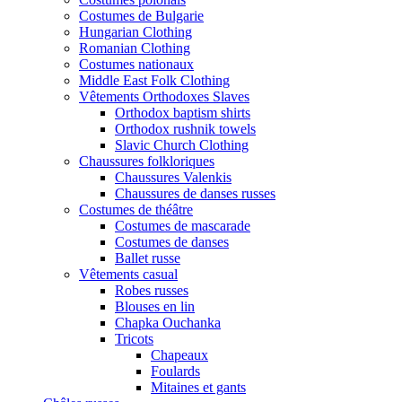
Costumes de Bulgarie
Hungarian Clothing
Romanian Clothing
Costumes nationaux
Middle East Folk Clothing
Vêtements Orthodoxes Slaves
Orthodox baptism shirts
Orthodox rushnik towels
Slavic Church Clothing
Chaussures folkloriques
Chaussures Valenkis
Chaussures de danses russes
Costumes de théâtre
Costumes de mascarade
Costumes de danses
Ballet russe
Vêtements casual
Robes russes
Blouses en lin
Chapka Ouchanka
Tricots
Chapeaux
Foulards
Mitaines et gants