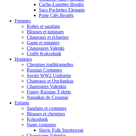
Cache-Lunettes Brodés
Sacs Pochettes Elegants
Porte Clés Brodés
Femmes
Robes et sarafans
Blouses et tuniques
Chapeaux et écharpes
Gants et mitaines
Chaussures Valenki
Coiffe Kokoshnik
Hommes
Chemises traditionnelles
Russian Costumes
Soviet WW2 Uniforms
Chapeaux et Ouchankas
Chaussures Valenkis
Funny Russian T-shirts
Nagaikas de Cosaque
Enfants
Sarafans et costumes
Blouses et chemises
Kokoshnik
Stage costumes
Slavic Folk Sportswear
Chaussures Valenkis