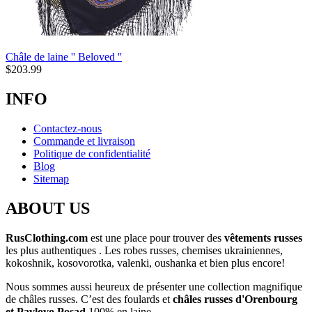
Châle de laine '' Beloved ''
$
203.99
INFO
Contactez-nous
Commande et livraison
Politique de confidentialité
Blog
Sitemap
ABOUT US
RusClothing.com
est une place pour trouver des
vêtements russes
les plus
authentiques . Les robes russes, chemises ukrainiennes,
kokoshnik, kosovorotka, valenki, oushanka et bien plus encore!
Nous sommes aussi heureux de présenter une collection magnifique
de châles russes. C’est des foulards et
châles russes d'Orenbourg
et Pavlovo Posad
100% en laine.