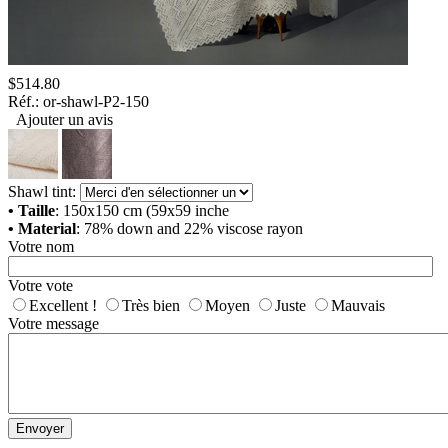
$
514.80
Réf.:
or-shawl-P2-150
Ajouter un avis
Shawl tint:
• Taille
: 150x150 cm (59x59 inche
• Material
: 78% down and 22% viscose rayon
Votre nom
Votre vote
Excellent !
Très bien
Moyen
Juste
Mauvais
Votre message
Envoyer