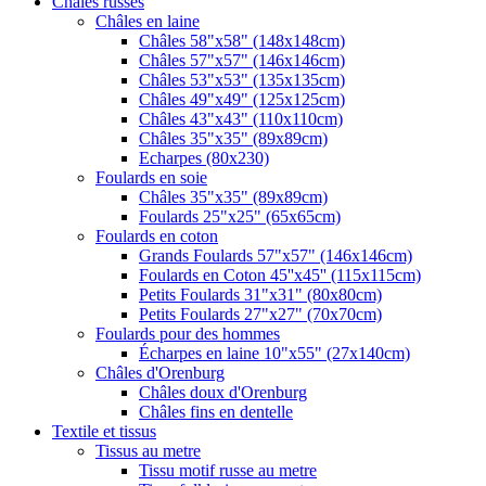
Châles russes
Châles en laine
Châles 58"x58" (148x148cm)
Châles 57"x57" (146x146cm)
Châles 53"x53" (135x135cm)
Châles 49"x49" (125x125cm)
Châles 43"x43" (110x110cm)
Châles 35"x35" (89x89cm)
Echarpes (80х230)
Foulards en soie
Châles 35"x35" (89x89cm)
Foulards 25"x25" (65x65cm)
Foulards en coton
Grands Foulards 57"x57" (146x146cm)
Foulards en Coton 45''x45'' (115x115cm)
Petits Foulards 31"x31" (80x80cm)
Petits Foulards 27"x27" (70x70cm)
Foulards pour des hommes
Écharpes en laine 10"x55" (27x140cm)
Châles d'Orenburg
Châles doux d'Orenburg
Châles fins en dentelle
Textile et tissus
Tissus au metre
Tissu motif russe au metre