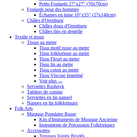
Petits Foulards 27"x27" (70x70cm)
Foulards pour des hommes
Écharpes en laine 10"x55" (27x140cm)
Châles d'Orenburg
Châles doux d'Orenburg
Châles fins en dentelle
Textile et tissus
Tissus au metre
Tissu motif russe au metre
Tissu folklorique au metre
Tissu Fleuri au metre
Tissu lin au metre
Tissu coton au metre
Tissu Viscose Imprimé
Voir plus
→
Serviettes Rushnyk
Tabliers de cuisine
Serviettes en lin naturel
Nappes en lin folkloriques
Folk Arts
Musique Populaire Russe
Kits d'Instruments de Musique Ancienne
Instruments de Percussion Folkloriques
Accessoires
Trousses Vanity Brodés