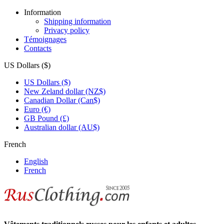
Information
Shipping information
Privacy policy
Témoignages
Contacts
US Dollars ($)
US Dollars ($)
New Zeland dollar (NZ$)
Canadian Dollar (Can$)
Euro (€)
GB Pound (£)
Australian dollar (AU$)
French
English
French