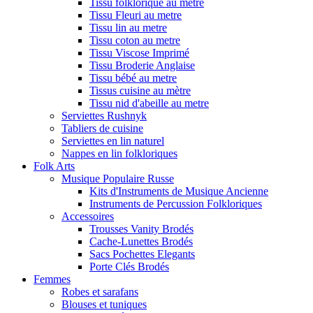
Tissu folklorique au metre
Tissu Fleuri au metre
Tissu lin au metre
Tissu coton au metre
Tissu Viscose Imprimé
Tissu Broderie Anglaise
Tissu bébé au metre
Tissus cuisine au mètre
Tissu nid d'abeille au metre
Serviettes Rushnyk
Tabliers de cuisine
Serviettes en lin naturel
Nappes en lin folkloriques
Folk Arts
Musique Populaire Russe
Kits d'Instruments de Musique Ancienne
Instruments de Percussion Folkloriques
Accessoires
Trousses Vanity Brodés
Cache-Lunettes Brodés
Sacs Pochettes Elegants
Porte Clés Brodés
Femmes
Robes et sarafans
Blouses et tuniques