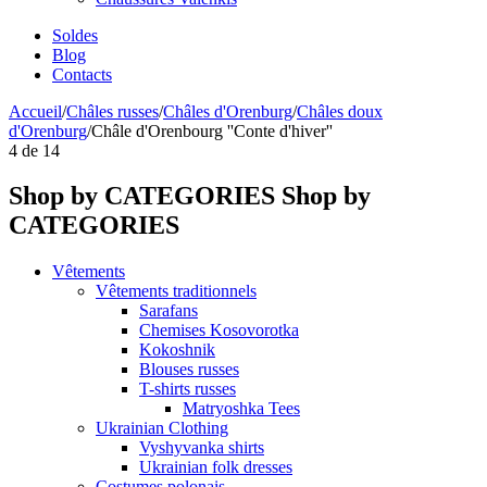
Soldes
Blog
Contacts
Accueil
/
Châles russes
/
Châles d'Orenburg
/
Châles doux
d'Orenburg
/
Châle d'Orenbourg ''Conte d'hiver''
4
de
14
Shop by CATEGORIES
Shop by
CATEGORIES
Vêtements
Vêtements traditionnels
Sarafans
Chemises Kosovorotka
Kokoshnik
Blouses russes
T-shirts russes
Matryoshka Tees
Ukrainian Clothing
Vyshyvanka shirts
Ukrainian folk dresses
Costumes polonais