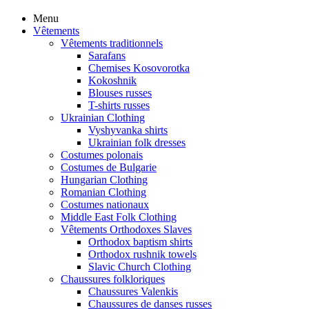
Menu
Vêtements
Vêtements traditionnels
Sarafans
Chemises Kosovorotka
Kokoshnik
Blouses russes
T-shirts russes
Ukrainian Clothing
Vyshyvanka shirts
Ukrainian folk dresses
Costumes polonais
Costumes de Bulgarie
Hungarian Clothing
Romanian Clothing
Costumes nationaux
Middle East Folk Clothing
Vêtements Orthodoxes Slaves
Orthodox baptism shirts
Orthodox rushnik towels
Slavic Church Clothing
Chaussures folkloriques
Chaussures Valenkis
Chaussures de danses russes