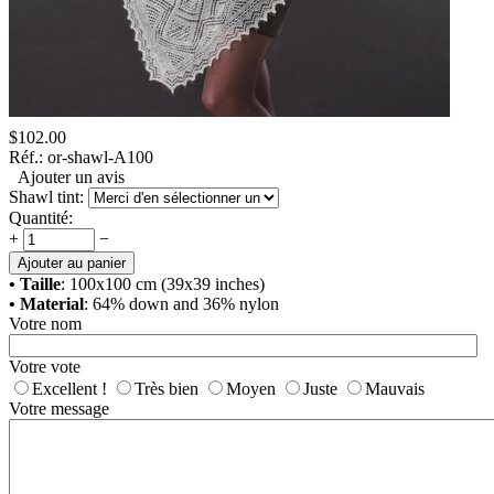
$
102.00
Réf.:
or-shawl-А100
Ajouter un avis
Shawl tint:
Quantité:
+
−
Ajouter au panier
• Taille
: 100x100 cm (39x39 inches)
• Material
: 64% down and 36% nylon
Votre nom
Votre vote
Excellent !
Très bien
Moyen
Juste
Mauvais
Votre message