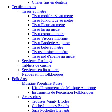
Châles fins en dentelle
Textile et tissus
Tissus au metre
Tissu motif russe au metre
Tissu folklorique au metre
Tissu Fleuri au metre
Tissu lin au metre
Tissu coton au metre
Tissu Viscose Imprimé
Tissu Broderie Anglaise
Tissu bébé au metre
Tissus cuisine au mètre
Tissu nid d'abeille au metre
Serviettes Rushnyk
Tabliers de cuisine
Serviettes en lin naturel
Nappes en lin folkloriques
Folk Arts
Musique Populaire Russe
Kits d'Instruments de Musique Ancienne
Instruments de Percussion Folkloriques
Accessoires
Trousses Vanity Brodés
Cache-Lunettes Brodés
Sacs Pochettes Elegants