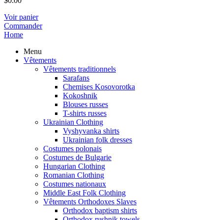
$
0.00
Voir panier
Commander
Home
Menu
Vêtements
Vêtements traditionnels
Sarafans
Chemises Kosovorotka
Kokoshnik
Blouses russes
T-shirts russes
Ukrainian Clothing
Vyshyvanka shirts
Ukrainian folk dresses
Costumes polonais
Costumes de Bulgarie
Hungarian Clothing
Romanian Clothing
Costumes nationaux
Middle East Folk Clothing
Vêtements Orthodoxes Slaves
Orthodox baptism shirts
Orthodox rushnik towels