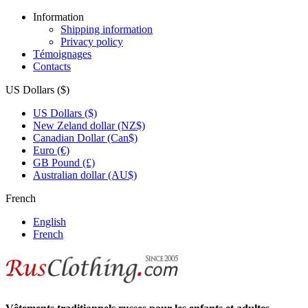
Information
Shipping information
Privacy policy
Témoignages
Contacts
US Dollars ($)
US Dollars ($)
New Zeland dollar (NZ$)
Canadian Dollar (Can$)
Euro (€)
GB Pound (£)
Australian dollar (AU$)
French
English
French