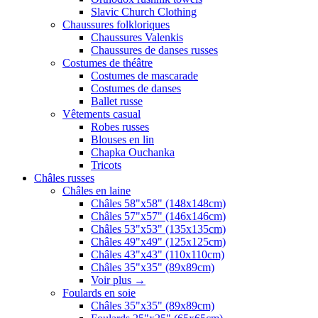
Slavic Church Clothing
Chaussures folkloriques
Chaussures Valenkis
Chaussures de danses russes
Costumes de théâtre
Costumes de mascarade
Costumes de danses
Ballet russe
Vêtements casual
Robes russes
Blouses en lin
Chapka Ouchanka
Tricots
Châles russes
Châles en laine
Châles 58"x58" (148x148cm)
Châles 57"x57" (146x146cm)
Châles 53"x53" (135x135cm)
Châles 49"x49" (125x125cm)
Châles 43"x43" (110x110cm)
Châles 35"x35" (89x89cm)
Voir plus
→
Foulards en soie
Châles 35"x35" (89x89cm)