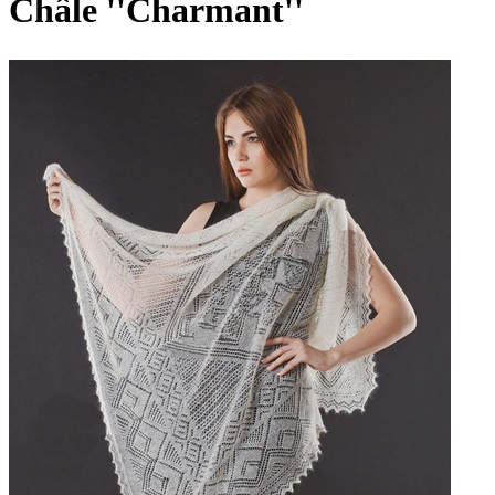
Châle ''Charmant''