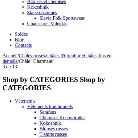
Blouses et chemises
Kokoshnik
Stage costumes
Slavic Folk Sportswear
Chaussures Valenkis
Soldes
Blog
Contacts
Accueil
/
Châles russes
/
Châles d'Orenburg
/
Châles fins en
dentelle
/
Châle ''Charmant''
3
de
13
Shop by CATEGORIES
Shop by
CATEGORIES
Vêtements
Vêtements traditionnels
Sarafans
Chemises Kosovorotka
Kokoshnik
Blouses russes
T-shirts russes