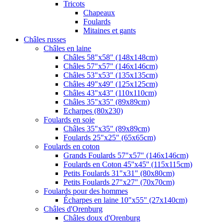
Tricots
Chapeaux
Foulards
Mitaines et gants
Châles russes
Châles en laine
Châles 58"x58" (148x148cm)
Châles 57"x57" (146x146cm)
Châles 53"x53" (135x135cm)
Châles 49"x49" (125x125cm)
Châles 43"x43" (110x110cm)
Châles 35"x35" (89x89cm)
Echarpes (80х230)
Foulards en soie
Châles 35"x35" (89x89cm)
Foulards 25"x25" (65x65cm)
Foulards en coton
Grands Foulards 57"x57" (146x146cm)
Foulards en Coton 45''x45'' (115x115cm)
Petits Foulards 31"x31" (80x80cm)
Petits Foulards 27"x27" (70x70cm)
Foulards pour des hommes
Écharpes en laine 10"x55" (27x140cm)
Châles d'Orenburg
Châles doux d'Orenburg