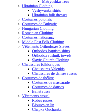
Matryoshka Tees
Ukrainian Clothing
Vyshyvanka shirts
Ukrainian folk dresses
Costumes polonais
Costumes de Bulgarie
Hungarian Clothing
Romanian Clothing
Costumes nationaux
Middle East Folk Clothing
Vêtements Orthodoxes Slaves
Orthodox baptism shirts
Orthodox rushnik towels
Slavic Church Clothing
Chaussures folkloriques
Chaussures Valenkis
Chaussures de danses russes
Costumes de théâtre
Costumes de mascarade
Costumes de danses
Ballet russe
Vêtements casual
Robes russes
Blouses en lin
Chapka Ouchanka