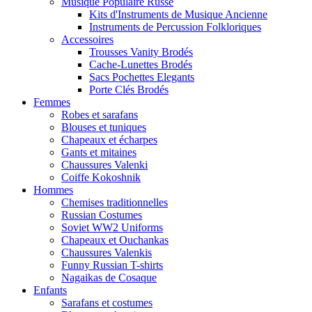
Musique Populaire Russe
Kits d'Instruments de Musique Ancienne
Instruments de Percussion Folkloriques
Accessoires
Trousses Vanity Brodés
Cache-Lunettes Brodés
Sacs Pochettes Elegants
Porte Clés Brodés
Femmes
Robes et sarafans
Blouses et tuniques
Chapeaux et écharpes
Gants et mitaines
Chaussures Valenki
Coiffe Kokoshnik
Hommes
Chemises traditionnelles
Russian Costumes
Soviet WW2 Uniforms
Chapeaux et Ouchankas
Chaussures Valenkis
Funny Russian T-shirts
Nagaikas de Cosaque
Enfants
Sarafans et costumes