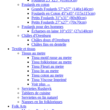
Foulards 25"x25" (65x65cm)
Foulards en coton
Grands Foulards 57"x57" (146x146cm)
Foulards en Coton 45''x45'' (115x115cm)
Petits Foulards 31"x31" (80x80cm)
Petits Foulards 27"x27" (70x70cm)
Foulards pour des hommes
Écharpes en laine 10"x55" (27x140cm)
Châles d'Orenburg
Châles doux d'Orenburg
Châles fins en dentelle
Textile et tissus
Tissus au metre
Tissu motif russe au metre
Tissu folklorique au metre
Tissu Fleuri au metre
Tissu lin au metre
Tissu coton au metre
Tissu Viscose Imprimé
Voir plus
→
Serviettes Rushnyk
Tabliers de cuisine
Serviettes en lin naturel
Nappes en lin folkloriques
Folk Arts