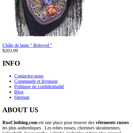
Châle de laine '' Beloved ''
$
203.99
INFO
Contactez-nous
Commande et livraison
Politique de confidentialité
Blog
Sitemap
ABOUT US
RusClothing.com
est une place pour trouver des
vêtements russes
les plus
authentiques . Les robes russes, chemises ukrainiennes,