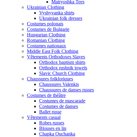
Matryoshka Tees
Ukrainian Clothing
Vyshyvanka shirts
Ukrainian folk dresses
Costumes polonais
Costumes de Bulgarie
Hungarian Clothing
Romanian Clothing
Costumes nationaux
Middle East Folk Clothing
Vêtements Orthodoxes Slaves
Orthodox baptism shirts
Orthodox rushnik towels
Slavic Church Clothing
Chaussures folkloriques
Chaussures Valenkis
Chaussures de danses russes
Costumes de théâtre
Costumes de mascarade
Costumes de danses
Ballet russe
Vêtements casual
Robes russes
Blouses en lin
Chapka Ouchanka