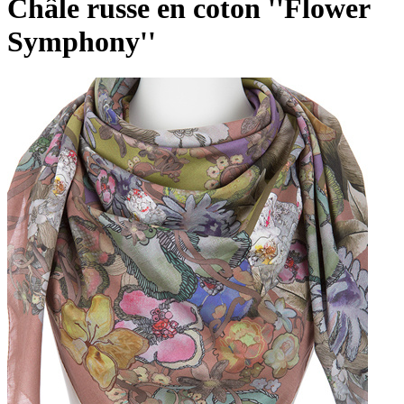
Châle russe en coton ''Flower
Symphony''