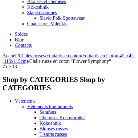
Blouses et chemises
Kokoshnik
Stage costumes
Slavic Folk Sportswear
Chaussures Valenkis
Soldes
Blog
Contacts
Accueil
/
Châles russes
/
Foulards en coton
/
Foulards en Coton 45''x45''
(115x115cm)
/
Châle russe en coton ''Flower Symphony''
7
de
13
Shop by CATEGORIES
Shop by
CATEGORIES
Vêtements
Vêtements traditionnels
Sarafans
Chemises Kosovorotka
Kokoshnik
Blouses russes
T-shirts russes