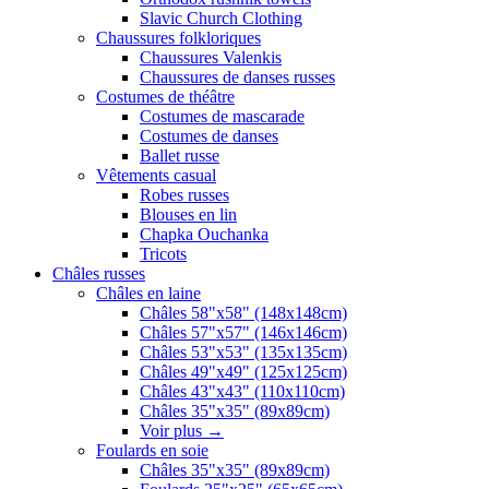
Slavic Church Clothing
Chaussures folkloriques
Chaussures Valenkis
Chaussures de danses russes
Costumes de théâtre
Costumes de mascarade
Costumes de danses
Ballet russe
Vêtements casual
Robes russes
Blouses en lin
Chapka Ouchanka
Tricots
Châles russes
Châles en laine
Châles 58"x58" (148x148cm)
Châles 57"x57" (146x146cm)
Châles 53"x53" (135x135cm)
Châles 49"x49" (125x125cm)
Châles 43"x43" (110x110cm)
Châles 35"x35" (89x89cm)
Voir plus
→
Foulards en soie
Châles 35"x35" (89x89cm)