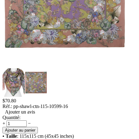
$
70.80
Réf.:
pp-shawl-ctn-115-10599-16
Ajouter un avis
Quantité:
+
−
Ajouter au panier
• Taille
: 115x115 cm (45x45 inches)