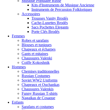
Musique Populaire Russe
Kits d'Instruments de Musique Ancienne
Instruments de Percussion Folkloriques
Accessoires
Trousses Vanity Brodés
Cache-Lunettes Brodés
Sacs Pochettes Elegants
Porte Clés Brodés
Femmes
Robes et sarafans
Blouses et tuniques
Chapeaux et écharpes
Gants et mitaines
Chaussures Valenki
Coiffe Kokoshnik
Hommes
Chemises traditionnelles
Russian Costumes
Soviet WW2 Uniforms
Chapeaux et Ouchankas
Chaussures Valenkis
Funny Russian T-shirts
Nagaikas de Cosaque
Enfants
Sarafans et costumes