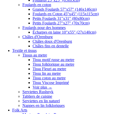
Foulards 25"x25" (65x65cm)
Foulards en coton
Grands Foulards 57"x57" (146x146cm)
Foulards en Coton 45''x45'' (115x115cm)
Petits Foulards 31"x31" (80x80cm)
Petits Foulards 27"x27" (70x70cm)
Foulards pour des hommes
Écharpes en laine 10"x55" (27x140cm)
Châles d'Orenburg
Châles doux d'Orenburg
Châles fins en dentelle
Textile et tissus
Tissus au metre
Tissu motif russe au metre
Tissu folklorique au metre
Tissu Fleuri au metre
Tissu lin au metre
Tissu coton au metre
Tissu Viscose Imprimé
Voir plus
→
Serviettes Rushnyk
Tabliers de cuisine
Serviettes en lin naturel
Nappes en lin folkloriques
Folk Arts