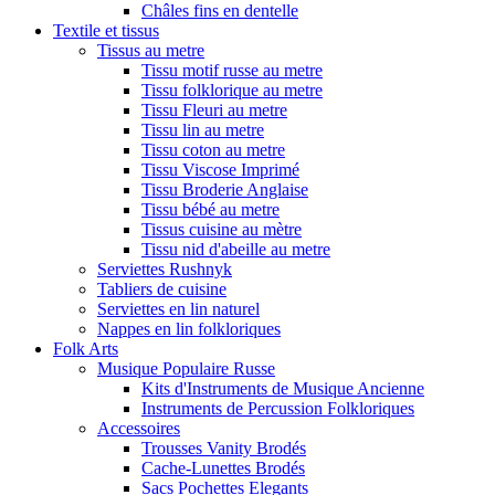
Châles fins en dentelle
Textile et tissus
Tissus au metre
Tissu motif russe au metre
Tissu folklorique au metre
Tissu Fleuri au metre
Tissu lin au metre
Tissu coton au metre
Tissu Viscose Imprimé
Tissu Broderie Anglaise
Tissu bébé au metre
Tissus cuisine au mètre
Tissu nid d'abeille au metre
Serviettes Rushnyk
Tabliers de cuisine
Serviettes en lin naturel
Nappes en lin folkloriques
Folk Arts
Musique Populaire Russe
Kits d'Instruments de Musique Ancienne
Instruments de Percussion Folkloriques
Accessoires
Trousses Vanity Brodés
Cache-Lunettes Brodés
Sacs Pochettes Elegants