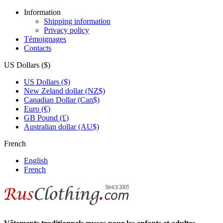
Information
Shipping information
Privacy policy
Témoignages
Contacts
US Dollars ($)
US Dollars ($)
New Zeland dollar (NZ$)
Canadian Dollar (Can$)
Euro (€)
GB Pound (£)
Australian dollar (AU$)
French
English
French