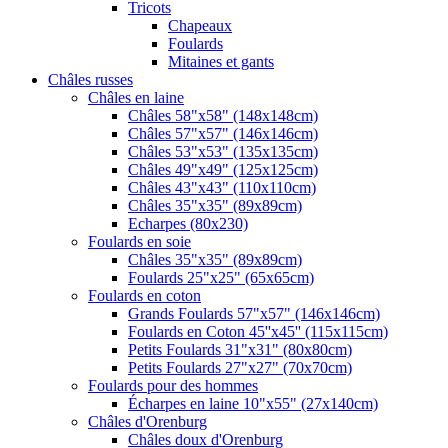
Tricots
Chapeaux
Foulards
Mitaines et gants
Châles russes
Châles en laine
Châles 58"x58" (148x148cm)
Châles 57"x57" (146x146cm)
Châles 53"x53" (135x135cm)
Châles 49"x49" (125x125cm)
Châles 43"x43" (110x110cm)
Châles 35"x35" (89x89cm)
Echarpes (80х230)
Foulards en soie
Châles 35"x35" (89x89cm)
Foulards 25"x25" (65x65cm)
Foulards en coton
Grands Foulards 57"x57" (146x146cm)
Foulards en Coton 45''x45'' (115x115cm)
Petits Foulards 31"x31" (80x80cm)
Petits Foulards 27"x27" (70x70cm)
Foulards pour des hommes
Écharpes en laine 10"x55" (27x140cm)
Châles d'Orenburg
Châles doux d'Orenburg