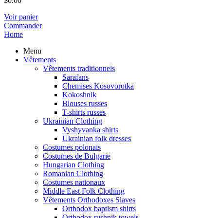
$
0.00
Voir panier
Commander
Home
Menu
Vêtements
Vêtements traditionnels
Sarafans
Chemises Kosovorotka
Kokoshnik
Blouses russes
T-shirts russes
Ukrainian Clothing
Vyshyvanka shirts
Ukrainian folk dresses
Costumes polonais
Costumes de Bulgarie
Hungarian Clothing
Romanian Clothing
Costumes nationaux
Middle East Folk Clothing
Vêtements Orthodoxes Slaves
Orthodox baptism shirts
Orthodox rushnik towels