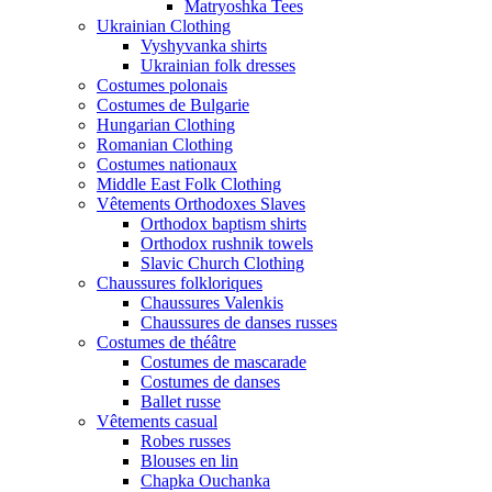
Matryoshka Tees
Ukrainian Clothing
Vyshyvanka shirts
Ukrainian folk dresses
Costumes polonais
Costumes de Bulgarie
Hungarian Clothing
Romanian Clothing
Costumes nationaux
Middle East Folk Clothing
Vêtements Orthodoxes Slaves
Orthodox baptism shirts
Orthodox rushnik towels
Slavic Church Clothing
Chaussures folkloriques
Chaussures Valenkis
Chaussures de danses russes
Costumes de théâtre
Costumes de mascarade
Costumes de danses
Ballet russe
Vêtements casual
Robes russes
Blouses en lin
Chapka Ouchanka