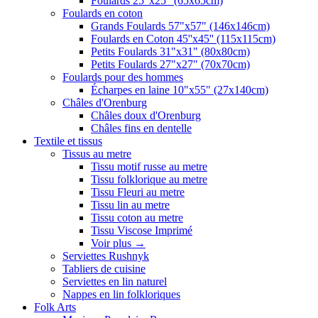
Foulards 25"x25" (65x65cm)
Foulards en coton
Grands Foulards 57"x57" (146x146cm)
Foulards en Coton 45''x45'' (115x115cm)
Petits Foulards 31"x31" (80x80cm)
Petits Foulards 27"x27" (70x70cm)
Foulards pour des hommes
Écharpes en laine 10"x55" (27x140cm)
Châles d'Orenburg
Châles doux d'Orenburg
Châles fins en dentelle
Textile et tissus
Tissus au metre
Tissu motif russe au metre
Tissu folklorique au metre
Tissu Fleuri au metre
Tissu lin au metre
Tissu coton au metre
Tissu Viscose Imprimé
Voir plus
→
Serviettes Rushnyk
Tabliers de cuisine
Serviettes en lin naturel
Nappes en lin folkloriques
Folk Arts