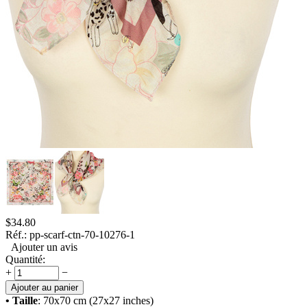
$
34.80
Réf.:
pp-scarf-ctn-70-10276-1
Ajouter un avis
Quantité:
+
−
Ajouter au panier
• Taille
: 70x70 cm (27x27 inches)