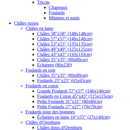
Tricots
Chapeaux
Foulards
Mitaines et gants
Châles russes
Châles en laine
Châles 58"x58" (148x148cm)
Châles 57"x57" (146x146cm)
Châles 53"x53" (135x135cm)
Châles 49"x49" (125x125cm)
Châles 43"x43" (110x110cm)
Châles 35"x35" (89x89cm)
Echarpes (80х230)
Foulards en soie
Châles 35"x35" (89x89cm)
Foulards 25"x25" (65x65cm)
Foulards en coton
Grands Foulards 57"x57" (146x146cm)
Foulards en Coton 45''x45'' (115x115cm)
Petits Foulards 31"x31" (80x80cm)
Petits Foulards 27"x27" (70x70cm)
Foulards pour des hommes
Écharpes en laine 10"x55" (27x140cm)
Châles d'Orenburg
Châles doux d'Orenburg