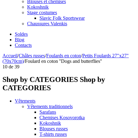
Blouses et chemises
Kokoshnik
Stage costumes
Slavic Folk Sportswear
Chaussures Valenkis
Soldes
Blog
Contacts
Accueil
/
Châles russes
/
Foulards en coton
/
Petits Foulards 27"x27"
(70x70cm)
/
Foulard en coton ''Dogs and butterflies''
10
de
39
Shop by CATEGORIES
Shop by
CATEGORIES
Vêtements
Vêtements traditionnels
Sarafans
Chemises Kosovorotka
Kokoshnik
Blouses russes
T-shirts russes