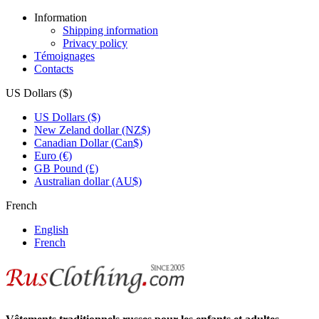
Information
Shipping information
Privacy policy
Témoignages
Contacts
US Dollars ($)
US Dollars ($)
New Zeland dollar (NZ$)
Canadian Dollar (Can$)
Euro (€)
GB Pound (£)
Australian dollar (AU$)
French
English
French