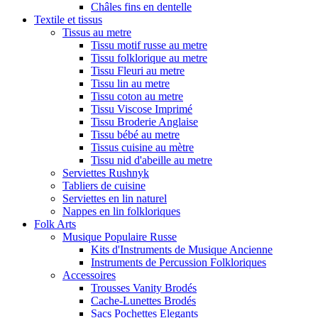
Châles fins en dentelle
Textile et tissus
Tissus au metre
Tissu motif russe au metre
Tissu folklorique au metre
Tissu Fleuri au metre
Tissu lin au metre
Tissu coton au metre
Tissu Viscose Imprimé
Tissu Broderie Anglaise
Tissu bébé au metre
Tissus cuisine au mètre
Tissu nid d'abeille au metre
Serviettes Rushnyk
Tabliers de cuisine
Serviettes en lin naturel
Nappes en lin folkloriques
Folk Arts
Musique Populaire Russe
Kits d'Instruments de Musique Ancienne
Instruments de Percussion Folkloriques
Accessoires
Trousses Vanity Brodés
Cache-Lunettes Brodés
Sacs Pochettes Elegants