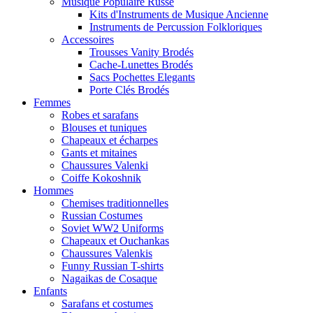
Musique Populaire Russe
Kits d'Instruments de Musique Ancienne
Instruments de Percussion Folkloriques
Accessoires
Trousses Vanity Brodés
Cache-Lunettes Brodés
Sacs Pochettes Elegants
Porte Clés Brodés
Femmes
Robes et sarafans
Blouses et tuniques
Chapeaux et écharpes
Gants et mitaines
Chaussures Valenki
Coiffe Kokoshnik
Hommes
Chemises traditionnelles
Russian Costumes
Soviet WW2 Uniforms
Chapeaux et Ouchankas
Chaussures Valenkis
Funny Russian T-shirts
Nagaikas de Cosaque
Enfants
Sarafans et costumes