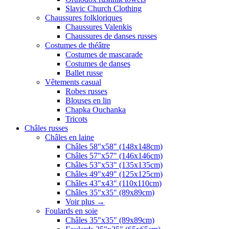
Slavic Church Clothing
Chaussures folkloriques
Chaussures Valenkis
Chaussures de danses russes
Costumes de théâtre
Costumes de mascarade
Costumes de danses
Ballet russe
Vêtements casual
Robes russes
Blouses en lin
Chapka Ouchanka
Tricots
Châles russes
Châles en laine
Châles 58"x58" (148x148cm)
Châles 57"x57" (146x146cm)
Châles 53"x53" (135x135cm)
Châles 49"x49" (125x125cm)
Châles 43"x43" (110x110cm)
Châles 35"x35" (89x89cm)
Voir plus
→
Foulards en soie
Châles 35"x35" (89x89cm)