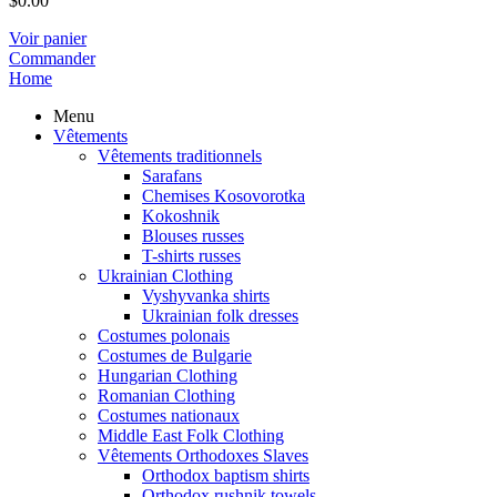
$
0.00
Voir panier
Commander
Home
Menu
Vêtements
Vêtements traditionnels
Sarafans
Chemises Kosovorotka
Kokoshnik
Blouses russes
T-shirts russes
Ukrainian Clothing
Vyshyvanka shirts
Ukrainian folk dresses
Costumes polonais
Costumes de Bulgarie
Hungarian Clothing
Romanian Clothing
Costumes nationaux
Middle East Folk Clothing
Vêtements Orthodoxes Slaves
Orthodox baptism shirts
Orthodox rushnik towels