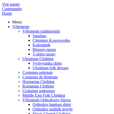
Voir panier
Commander
Home
Menu
Vêtements
Vêtements traditionnels
Sarafans
Chemises Kosovorotka
Kokoshnik
Blouses russes
T-shirts russes
Ukrainian Clothing
Vyshyvanka shirts
Ukrainian folk dresses
Costumes polonais
Costumes de Bulgarie
Hungarian Clothing
Romanian Clothing
Costumes nationaux
Middle East Folk Clothing
Vêtements Orthodoxes Slaves
Orthodox baptism shirts
Orthodox rushnik towels
Slavic Church Clothing