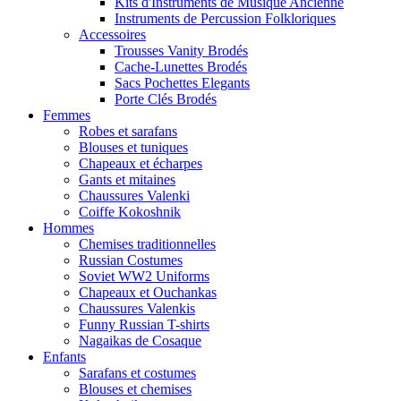
Kits d'Instruments de Musique Ancienne
Instruments de Percussion Folkloriques
Accessoires
Trousses Vanity Brodés
Cache-Lunettes Brodés
Sacs Pochettes Elegants
Porte Clés Brodés
Femmes
Robes et sarafans
Blouses et tuniques
Chapeaux et écharpes
Gants et mitaines
Chaussures Valenki
Coiffe Kokoshnik
Hommes
Chemises traditionnelles
Russian Costumes
Soviet WW2 Uniforms
Chapeaux et Ouchankas
Chaussures Valenkis
Funny Russian T-shirts
Nagaikas de Cosaque
Enfants
Sarafans et costumes
Blouses et chemises