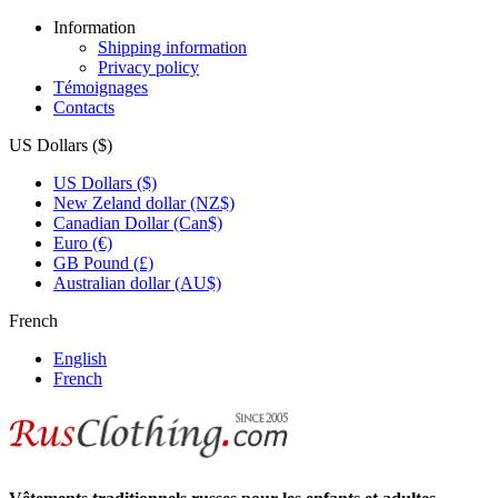
Information
Shipping information
Privacy policy
Témoignages
Contacts
US Dollars ($)
US Dollars ($)
New Zeland dollar (NZ$)
Canadian Dollar (Can$)
Euro (€)
GB Pound (£)
Australian dollar (AU$)
French
English
French