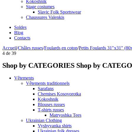
Kokoshnik
Stage costumes
Slavic Folk Sportswear
Chaussures Valenkis
Soldes
Blog
Contacts
Accueil
/
Châles russes
/
Foulards en coton
/
Petits Foulards 31"x31" (8
4
de
39
Shop by CATEGORIES
Shop by CATEG
Vêtements
Vêtements traditionnels
Sarafans
Chemises Kosovorotka
Kokoshnik
Blouses russes
T-shirts russes
Matryoshka Tees
Ukrainian Clothing
Vyshyvanka shirts
Ukrainian folk dresses