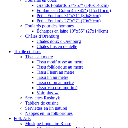
Foulards en coton
Grands Foulards 57"x57" (146x146cm)
Foulards en Coton 45''x45'' (115x115cm)
Petits Foulards 31"x31" (80x80cm)
Petits Foulards 27"x27" (70x70cm)
Foulards pour des hommes
Écharpes en laine 10"x55" (27x140cm)
Châles d'Orenburg
Châles doux d'Orenburg
Châles fins en dentelle
Textile et tissus
Tissus au metre
Tissu motif russe au metre
Tissu folklorique au metre
Tissu Fleuri au metre
Tissu lin au metre
Tissu coton au metre
Tissu Viscose Imprimé
Voir plus
→
Serviettes Rushnyk
Tabliers de cuisine
Serviettes en lin naturel
Nappes en lin folkloriques
Folk Arts
Musique Populaire Russe