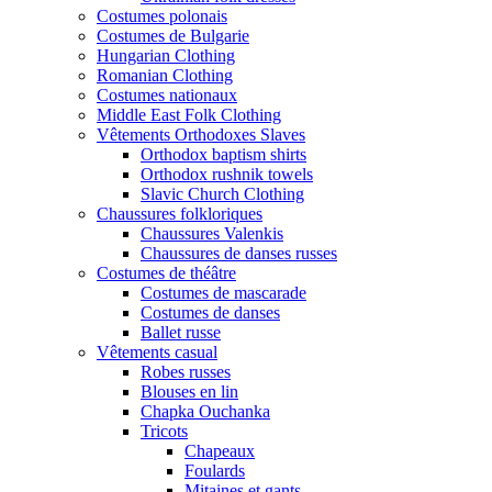
Costumes polonais
Costumes de Bulgarie
Hungarian Clothing
Romanian Clothing
Costumes nationaux
Middle East Folk Clothing
Vêtements Orthodoxes Slaves
Orthodox baptism shirts
Orthodox rushnik towels
Slavic Church Clothing
Chaussures folkloriques
Chaussures Valenkis
Chaussures de danses russes
Costumes de théâtre
Costumes de mascarade
Costumes de danses
Ballet russe
Vêtements casual
Robes russes
Blouses en lin
Chapka Ouchanka
Tricots
Chapeaux
Foulards
Mitaines et gants