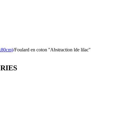
0x80cm)
/
Foulard en coton ''Abstraction lde lilac''
ORIES