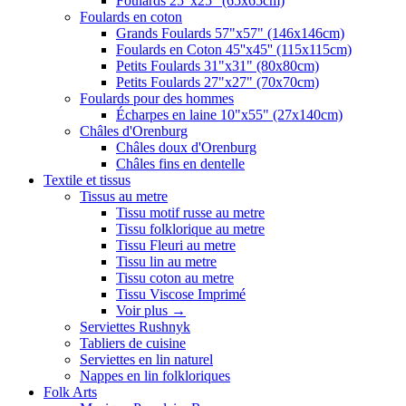
Foulards 25"x25" (65x65cm)
Foulards en coton
Grands Foulards 57"x57" (146x146cm)
Foulards en Coton 45''x45'' (115x115cm)
Petits Foulards 31"x31" (80x80cm)
Petits Foulards 27"x27" (70x70cm)
Foulards pour des hommes
Écharpes en laine 10"x55" (27x140cm)
Châles d'Orenburg
Châles doux d'Orenburg
Châles fins en dentelle
Textile et tissus
Tissus au metre
Tissu motif russe au metre
Tissu folklorique au metre
Tissu Fleuri au metre
Tissu lin au metre
Tissu coton au metre
Tissu Viscose Imprimé
Voir plus
→
Serviettes Rushnyk
Tabliers de cuisine
Serviettes en lin naturel
Nappes en lin folkloriques
Folk Arts