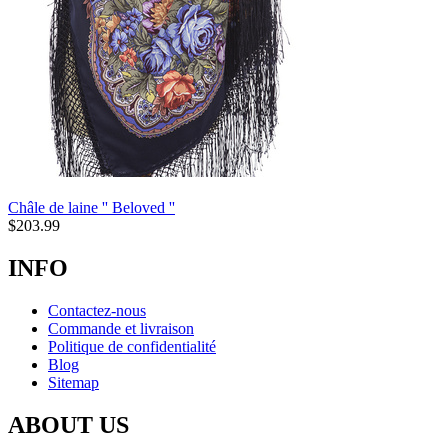
Châle de laine '' Beloved ''
$
203.99
INFO
Contactez-nous
Commande et livraison
Politique de confidentialité
Blog
Sitemap
ABOUT US