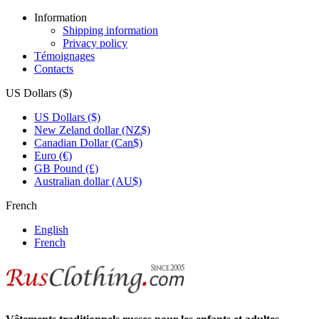
Information
Shipping information
Privacy policy
Témoignages
Contacts
US Dollars ($)
US Dollars ($)
New Zeland dollar (NZ$)
Canadian Dollar (Can$)
Euro (€)
GB Pound (£)
Australian dollar (AU$)
French
English
French