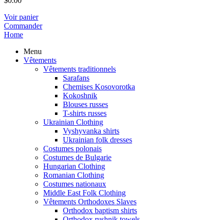
$
0.00
Voir panier
Commander
Home
Menu
Vêtements
Vêtements traditionnels
Sarafans
Chemises Kosovorotka
Kokoshnik
Blouses russes
T-shirts russes
Ukrainian Clothing
Vyshyvanka shirts
Ukrainian folk dresses
Costumes polonais
Costumes de Bulgarie
Hungarian Clothing
Romanian Clothing
Costumes nationaux
Middle East Folk Clothing
Vêtements Orthodoxes Slaves
Orthodox baptism shirts
Orthodox rushnik towels