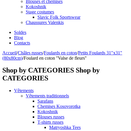
Blouses et chemises
Kokoshnik
Stage costumes
Slavic Folk Sportswear
Chaussures Valenkis
Soldes
Blog
Contacts
Accueil
/
Châles russes
/
Foulards en coton
/
Petits Foulards 31"x31"
(80x80cm)
/
Foulard en coton ''Valse de fleurs''
Shop by CATEGORIES
Shop by
CATEGORIES
Vêtements
Vêtements traditionnels
Sarafans
Chemises Kosovorotka
Kokoshnik
Blouses russes
T-shirts russes
Matryoshka Tees