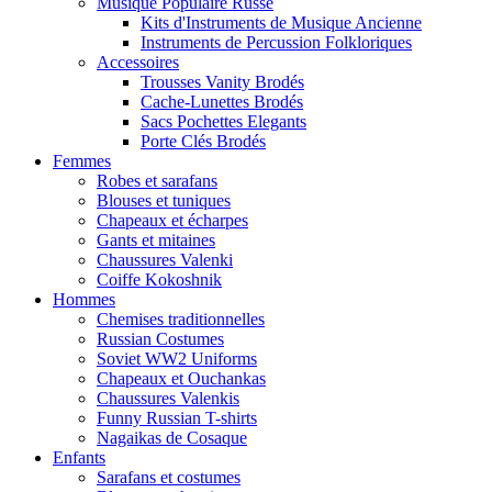
Musique Populaire Russe
Kits d'Instruments de Musique Ancienne
Instruments de Percussion Folkloriques
Accessoires
Trousses Vanity Brodés
Cache-Lunettes Brodés
Sacs Pochettes Elegants
Porte Clés Brodés
Femmes
Robes et sarafans
Blouses et tuniques
Chapeaux et écharpes
Gants et mitaines
Chaussures Valenki
Coiffe Kokoshnik
Hommes
Chemises traditionnelles
Russian Costumes
Soviet WW2 Uniforms
Chapeaux et Ouchankas
Chaussures Valenkis
Funny Russian T-shirts
Nagaikas de Cosaque
Enfants
Sarafans et costumes