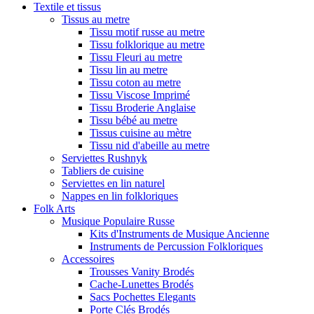
Textile et tissus
Tissus au metre
Tissu motif russe au metre
Tissu folklorique au metre
Tissu Fleuri au metre
Tissu lin au metre
Tissu coton au metre
Tissu Viscose Imprimé
Tissu Broderie Anglaise
Tissu bébé au metre
Tissus cuisine au mètre
Tissu nid d'abeille au metre
Serviettes Rushnyk
Tabliers de cuisine
Serviettes en lin naturel
Nappes en lin folkloriques
Folk Arts
Musique Populaire Russe
Kits d'Instruments de Musique Ancienne
Instruments de Percussion Folkloriques
Accessoires
Trousses Vanity Brodés
Cache-Lunettes Brodés
Sacs Pochettes Elegants
Porte Clés Brodés