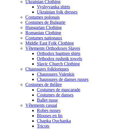
Ukrainian Clothing
Vyshyvanka shirts
Ukrainian folk dresses
Costumes polonais
Costumes de Bulgarie
Hungarian Clothing
Romanian Clothing
Costumes nationaux
Middle East Folk Clothing
Vêtements Orthodoxes Slaves
Orthodox baptism shirts
Orthodox rushnik towels
Slavic Church Clothing
Chaussures folkloriques
Chaussures Valenkis
Chaussures de danses russes
Costumes de théâtre
Costumes de mascarade
Costumes de danses
Ballet russe
Vêtements casual
Robes russes
Blouses en lin
Chapka Ouchanka
Tricots