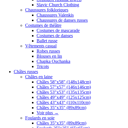
Slavic Church Clothing
Chaussures folkloriques
Chaussures Valenkis
Chaussures de danses russes
Costumes de théâtre
Costumes de mascarade
Costumes de danses
Ballet russe
Vêtements casual
Robes russes
Blouses en lin
Chapka Ouchanka
Tricots
Châles russes
Châles en laine
Châles 58"x58" (148x148cm)
Châles 57"x57" (146x146cm)
Châles 53"x53" (135x135cm)
Châles 49"x49" (125x125cm)
Châles 43"x43" (110x110cm)
Châles 35"x35" (89x89cm)
Voir plus
→
Foulards en soie
Châles 35"x35" (89x89cm)