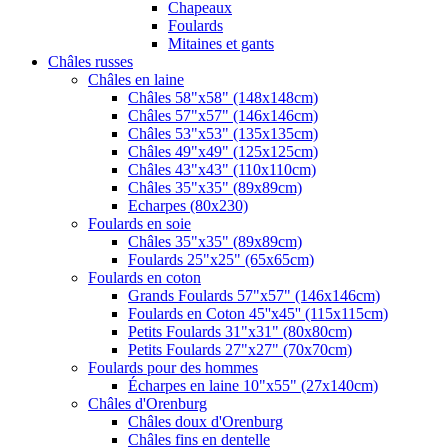
Chapeaux
Foulards
Mitaines et gants
Châles russes
Châles en laine
Châles 58"x58" (148x148cm)
Châles 57"x57" (146x146cm)
Châles 53"x53" (135x135cm)
Châles 49"x49" (125x125cm)
Châles 43"x43" (110x110cm)
Châles 35"x35" (89x89cm)
Echarpes (80х230)
Foulards en soie
Châles 35"x35" (89x89cm)
Foulards 25"x25" (65x65cm)
Foulards en coton
Grands Foulards 57"x57" (146x146cm)
Foulards en Coton 45''x45'' (115x115cm)
Petits Foulards 31"x31" (80x80cm)
Petits Foulards 27"x27" (70x70cm)
Foulards pour des hommes
Écharpes en laine 10"x55" (27x140cm)
Châles d'Orenburg
Châles doux d'Orenburg
Châles fins en dentelle