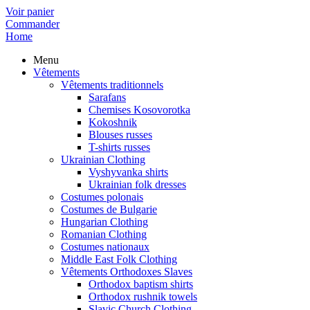
Voir panier
Commander
Home
Menu
Vêtements
Vêtements traditionnels
Sarafans
Chemises Kosovorotka
Kokoshnik
Blouses russes
T-shirts russes
Ukrainian Clothing
Vyshyvanka shirts
Ukrainian folk dresses
Costumes polonais
Costumes de Bulgarie
Hungarian Clothing
Romanian Clothing
Costumes nationaux
Middle East Folk Clothing
Vêtements Orthodoxes Slaves
Orthodox baptism shirts
Orthodox rushnik towels
Slavic Church Clothing