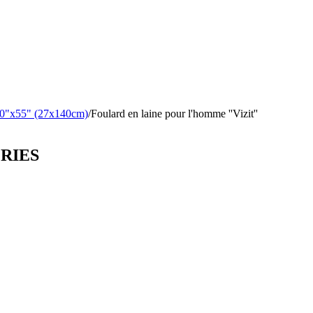
 10"x55" (27x140cm)
/
Foulard en laine pour l'homme ''Vizit''
ORIES