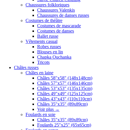
Chaussures folkloriques
Chaussures Valenkis
Chaussures de danses russes
Costumes de théâtre
Costumes de mascarade
Costumes de danses
Ballet russe
Vêtements casual
Robes russes
Blouses en lin
Chapka Ouchanka
Tricots
Châles russes
Châles en laine
Châles 58"x58" (148x148cm)
Châles 57"x57" (146x146cm)
Châles 53"x53" (135x135cm)
Châles 49"x49" (125x125cm)
Châles 43"x43" (110x110cm)
Châles 35"x35" (89x89cm)
Voir plus
→
Foulards en soie
Châles 35"x35" (89x89cm)
Foulards 25"x25" (65x65cm)