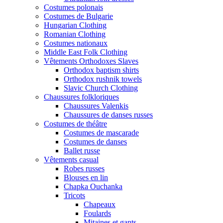
Costumes polonais
Costumes de Bulgarie
Hungarian Clothing
Romanian Clothing
Costumes nationaux
Middle East Folk Clothing
Vêtements Orthodoxes Slaves
Orthodox baptism shirts
Orthodox rushnik towels
Slavic Church Clothing
Chaussures folkloriques
Chaussures Valenkis
Chaussures de danses russes
Costumes de théâtre
Costumes de mascarade
Costumes de danses
Ballet russe
Vêtements casual
Robes russes
Blouses en lin
Chapka Ouchanka
Tricots
Chapeaux
Foulards
Mitaines et gants