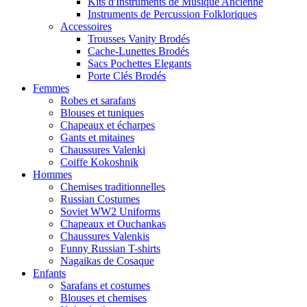
Kits d'Instruments de Musique Ancienne
Instruments de Percussion Folkloriques
Accessoires
Trousses Vanity Brodés
Cache-Lunettes Brodés
Sacs Pochettes Elegants
Porte Clés Brodés
Femmes
Robes et sarafans
Blouses et tuniques
Chapeaux et écharpes
Gants et mitaines
Chaussures Valenki
Coiffe Kokoshnik
Hommes
Chemises traditionnelles
Russian Costumes
Soviet WW2 Uniforms
Chapeaux et Ouchankas
Chaussures Valenkis
Funny Russian T-shirts
Nagaikas de Cosaque
Enfants
Sarafans et costumes
Blouses et chemises