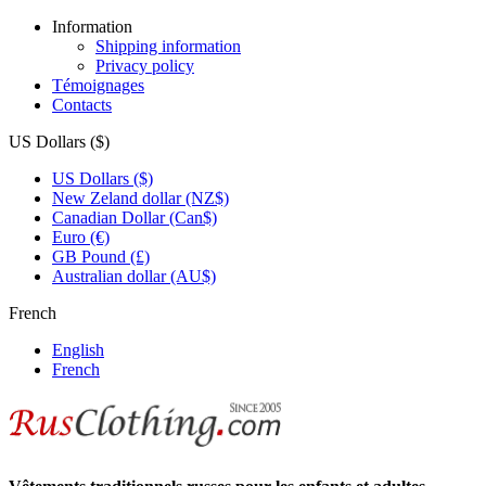
Information
Shipping information
Privacy policy
Témoignages
Contacts
US Dollars ($)
US Dollars ($)
New Zeland dollar (NZ$)
Canadian Dollar (Can$)
Euro (€)
GB Pound (£)
Australian dollar (AU$)
French
English
French