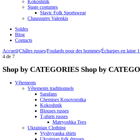
Kokoshnik
Stage costumes
Slavic Folk Sportswear
Chaussures Valenkis
Soldes
Blog
Contacts
Accueil
/
Châles russes
/
Foulards pour des hommes
/
Écharpes en laine
4
de
7
Shop by CATEGORIES
Shop by CATEG
Vêtements
Vêtements traditionnels
Sarafans
Chemises Kosovorotka
Kokoshnik
Blouses russes
T-shirts russes
Matryoshka Tees
Ukrainian Clothing
Vyshyvanka shirts
Ukrainian folk dresses