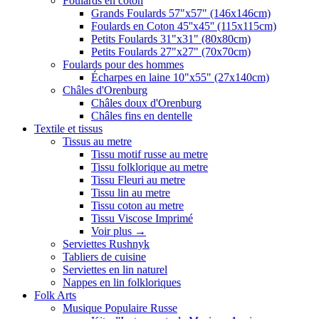
Foulards en coton
Grands Foulards 57"x57" (146x146cm)
Foulards en Coton 45''x45'' (115x115cm)
Petits Foulards 31"x31" (80x80cm)
Petits Foulards 27"x27" (70x70cm)
Foulards pour des hommes
Écharpes en laine 10"x55" (27x140cm)
Châles d'Orenburg
Châles doux d'Orenburg
Châles fins en dentelle
Textile et tissus
Tissus au metre
Tissu motif russe au metre
Tissu folklorique au metre
Tissu Fleuri au metre
Tissu lin au metre
Tissu coton au metre
Tissu Viscose Imprimé
Voir plus
→
Serviettes Rushnyk
Tabliers de cuisine
Serviettes en lin naturel
Nappes en lin folkloriques
Folk Arts
Musique Populaire Russe