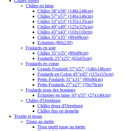
Châles russes
Châles en laine
Châles 58"x58" (148x148cm)
Châles 57"x57" (146x146cm)
Châles 53"x53" (135x135cm)
Châles 49"x49" (125x125cm)
Châles 43"x43" (110x110cm)
Châles 35"x35" (89x89cm)
Echarpes (80х230)
Foulards en soie
Châles 35"x35" (89x89cm)
Foulards 25"x25" (65x65cm)
Foulards en coton
Grands Foulards 57"x57" (146x146cm)
Foulards en Coton 45''x45'' (115x115cm)
Petits Foulards 31"x31" (80x80cm)
Petits Foulards 27"x27" (70x70cm)
Foulards pour des hommes
Écharpes en laine 10"x55" (27x140cm)
Châles d'Orenburg
Châles doux d'Orenburg
Châles fins en dentelle
Textile et tissus
Tissus au metre
Tissu motif russe au metre