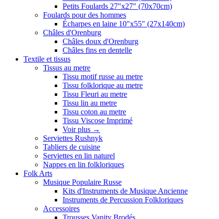
Petits Foulards 27"x27" (70x70cm)
Foulards pour des hommes
Écharpes en laine 10"x55" (27x140cm)
Châles d'Orenburg
Châles doux d'Orenburg
Châles fins en dentelle
Textile et tissus
Tissus au metre
Tissu motif russe au metre
Tissu folklorique au metre
Tissu Fleuri au metre
Tissu lin au metre
Tissu coton au metre
Tissu Viscose Imprimé
Voir plus
→
Serviettes Rushnyk
Tabliers de cuisine
Serviettes en lin naturel
Nappes en lin folkloriques
Folk Arts
Musique Populaire Russe
Kits d'Instruments de Musique Ancienne
Instruments de Percussion Folkloriques
Accessoires
Trousses Vanity Brodés