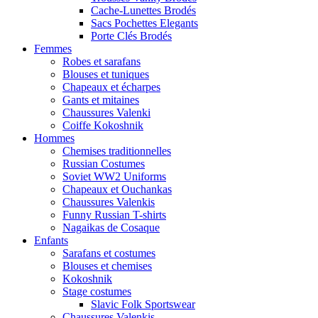
Cache-Lunettes Brodés
Sacs Pochettes Elegants
Porte Clés Brodés
Femmes
Robes et sarafans
Blouses et tuniques
Chapeaux et écharpes
Gants et mitaines
Chaussures Valenki
Coiffe Kokoshnik
Hommes
Chemises traditionnelles
Russian Costumes
Soviet WW2 Uniforms
Chapeaux et Ouchankas
Chaussures Valenkis
Funny Russian T-shirts
Nagaikas de Cosaque
Enfants
Sarafans et costumes
Blouses et chemises
Kokoshnik
Stage costumes
Slavic Folk Sportswear
Chaussures Valenkis