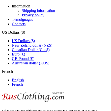
Information
Shipping information
Privacy policy
Témoignages
Contacts
US Dollars ($)
US Dollars ($)
New Zeland dollar (NZ$)
Canadian Dollar (Can$)
Euro (€)
GB Pound (£)
Australian dollar (AU$)
French
English
French