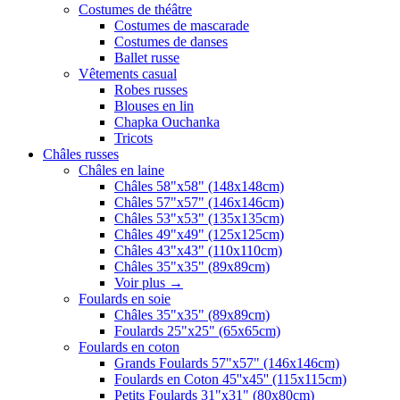
Costumes de théâtre
Costumes de mascarade
Costumes de danses
Ballet russe
Vêtements casual
Robes russes
Blouses en lin
Chapka Ouchanka
Tricots
Châles russes
Châles en laine
Châles 58"x58" (148x148cm)
Châles 57"x57" (146x146cm)
Châles 53"x53" (135x135cm)
Châles 49"x49" (125x125cm)
Châles 43"x43" (110x110cm)
Châles 35"x35" (89x89cm)
Voir plus
→
Foulards en soie
Châles 35"x35" (89x89cm)
Foulards 25"x25" (65x65cm)
Foulards en coton
Grands Foulards 57"x57" (146x146cm)
Foulards en Coton 45''x45'' (115x115cm)
Petits Foulards 31"x31" (80x80cm)