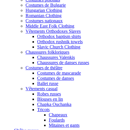
Costumes de Bulgarie
Hungarian Clothing
Romanian Clothing
Costumes nationaux
Middle East Folk Clothing
Vêtements Orthodoxes Slaves
Orthodox baptism shirts
Orthodox rushnik towels
Slavic Church Clothing
Chaussures folkloriques
Chaussures Valenkis
Chaussures de danses russes
Costumes de théâtre
Costumes de mascarade
Costumes de danses
Ballet russe
Vêtements casual
Robes russes
Blouses en lin
Chapka Ouchanka
Tricots
Chapeaux
Foulards
Mitaines et gants