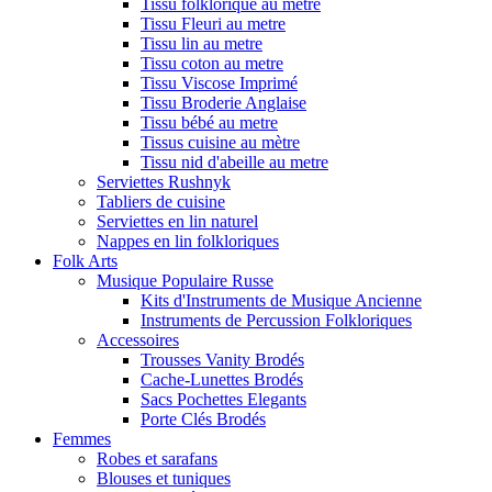
Tissu folklorique au metre
Tissu Fleuri au metre
Tissu lin au metre
Tissu coton au metre
Tissu Viscose Imprimé
Tissu Broderie Anglaise
Tissu bébé au metre
Tissus cuisine au mètre
Tissu nid d'abeille au metre
Serviettes Rushnyk
Tabliers de cuisine
Serviettes en lin naturel
Nappes en lin folkloriques
Folk Arts
Musique Populaire Russe
Kits d'Instruments de Musique Ancienne
Instruments de Percussion Folkloriques
Accessoires
Trousses Vanity Brodés
Cache-Lunettes Brodés
Sacs Pochettes Elegants
Porte Clés Brodés
Femmes
Robes et sarafans
Blouses et tuniques