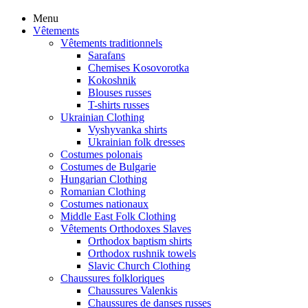
Menu
Vêtements
Vêtements traditionnels
Sarafans
Chemises Kosovorotka
Kokoshnik
Blouses russes
T-shirts russes
Ukrainian Clothing
Vyshyvanka shirts
Ukrainian folk dresses
Costumes polonais
Costumes de Bulgarie
Hungarian Clothing
Romanian Clothing
Costumes nationaux
Middle East Folk Clothing
Vêtements Orthodoxes Slaves
Orthodox baptism shirts
Orthodox rushnik towels
Slavic Church Clothing
Chaussures folkloriques
Chaussures Valenkis
Chaussures de danses russes