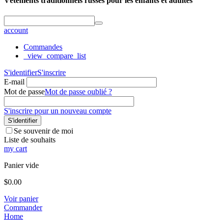
Vêtements traditionnels russes pour les enfants et adultes
account
Commandes
_view_compare_list
S'identifier
S'inscrire
E-mail
Mot de passe
Mot de passe oublié ?
S'inscrire pour un nouveau compte
S'identifier
Se souvenir de moi
Liste de souhaits
my cart
Panier vide
$
0.00
Voir panier
Commander
Home