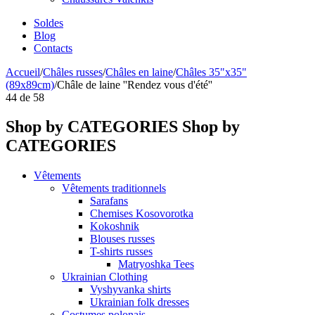
Soldes
Blog
Contacts
Accueil
/
Châles russes
/
Châles en laine
/
Châles 35"x35"
(89x89cm)
/
Châle de laine ''Rendez vous d'été''
44
de
58
Shop by CATEGORIES
Shop by
CATEGORIES
Vêtements
Vêtements traditionnels
Sarafans
Chemises Kosovorotka
Kokoshnik
Blouses russes
T-shirts russes
Matryoshka Tees
Ukrainian Clothing
Vyshyvanka shirts
Ukrainian folk dresses
Costumes polonais