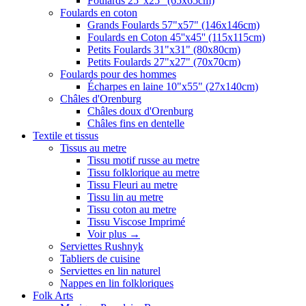
Foulards 25"x25" (65x65cm)
Foulards en coton
Grands Foulards 57"x57" (146x146cm)
Foulards en Coton 45''x45'' (115x115cm)
Petits Foulards 31"x31" (80x80cm)
Petits Foulards 27"x27" (70x70cm)
Foulards pour des hommes
Écharpes en laine 10"x55" (27x140cm)
Châles d'Orenburg
Châles doux d'Orenburg
Châles fins en dentelle
Textile et tissus
Tissus au metre
Tissu motif russe au metre
Tissu folklorique au metre
Tissu Fleuri au metre
Tissu lin au metre
Tissu coton au metre
Tissu Viscose Imprimé
Voir plus
→
Serviettes Rushnyk
Tabliers de cuisine
Serviettes en lin naturel
Nappes en lin folkloriques
Folk Arts