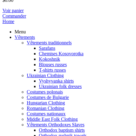
$
0.00
Voir panier
Commander
Home
Menu
Vêtements
Vêtements traditionnels
Sarafans
Chemises Kosovorotka
Kokoshnik
Blouses russes
T-shirts russes
Ukrainian Clothing
Vyshyvanka shirts
Ukrainian folk dresses
Costumes polonais
Costumes de Bulgarie
Hungarian Clothing
Romanian Clothing
Costumes nationaux
Middle East Folk Clothing
Vêtements Orthodoxes Slaves
Orthodox baptism shirts
Orthodox rushnik towels