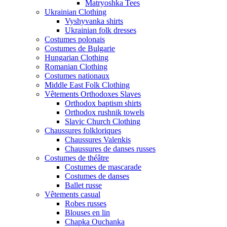
Matryoshka Tees
Ukrainian Clothing
Vyshyvanka shirts
Ukrainian folk dresses
Costumes polonais
Costumes de Bulgarie
Hungarian Clothing
Romanian Clothing
Costumes nationaux
Middle East Folk Clothing
Vêtements Orthodoxes Slaves
Orthodox baptism shirts
Orthodox rushnik towels
Slavic Church Clothing
Chaussures folkloriques
Chaussures Valenkis
Chaussures de danses russes
Costumes de théâtre
Costumes de mascarade
Costumes de danses
Ballet russe
Vêtements casual
Robes russes
Blouses en lin
Chapka Ouchanka