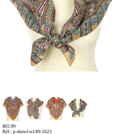
$
65.99
Réf.:
p-shawl-wl-89-1623