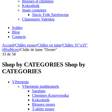
Blouses et chemises
Kokoshnik
Stage costumes
Slavic Folk Sportswear
Chaussures Valenkis
Soldes
Blog
Contacts
Accueil
/
Châles russes
/
Châles en laine
/
Châles 35"x35"
(89x89cm)
/
Châle de laine ''Desire''
33
de
58
Shop by CATEGORIES
Shop by
CATEGORIES
Vêtements
Vêtements traditionnels
Sarafans
Chemises Kosovorotka
Kokoshnik
Blouses russes
T-shirts russes