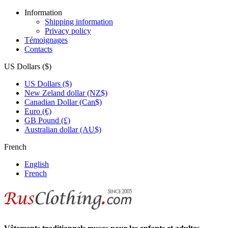
Information
Shipping information
Privacy policy
Témoignages
Contacts
US Dollars ($)
US Dollars ($)
New Zeland dollar (NZ$)
Canadian Dollar (Can$)
Euro (€)
GB Pound (£)
Australian dollar (AU$)
French
English
French