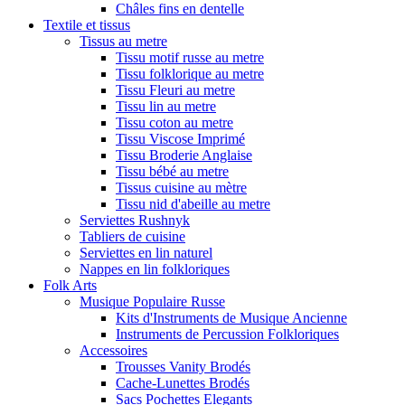
Châles fins en dentelle
Textile et tissus
Tissus au metre
Tissu motif russe au metre
Tissu folklorique au metre
Tissu Fleuri au metre
Tissu lin au metre
Tissu coton au metre
Tissu Viscose Imprimé
Tissu Broderie Anglaise
Tissu bébé au metre
Tissus cuisine au mètre
Tissu nid d'abeille au metre
Serviettes Rushnyk
Tabliers de cuisine
Serviettes en lin naturel
Nappes en lin folkloriques
Folk Arts
Musique Populaire Russe
Kits d'Instruments de Musique Ancienne
Instruments de Percussion Folkloriques
Accessoires
Trousses Vanity Brodés
Cache-Lunettes Brodés
Sacs Pochettes Elegants