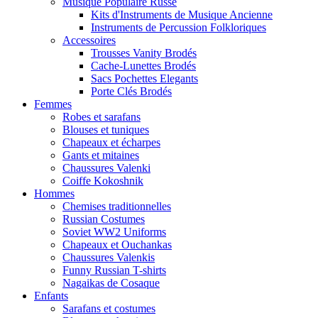
Musique Populaire Russe
Kits d'Instruments de Musique Ancienne
Instruments de Percussion Folkloriques
Accessoires
Trousses Vanity Brodés
Cache-Lunettes Brodés
Sacs Pochettes Elegants
Porte Clés Brodés
Femmes
Robes et sarafans
Blouses et tuniques
Chapeaux et écharpes
Gants et mitaines
Chaussures Valenki
Coiffe Kokoshnik
Hommes
Chemises traditionnelles
Russian Costumes
Soviet WW2 Uniforms
Chapeaux et Ouchankas
Chaussures Valenkis
Funny Russian T-shirts
Nagaikas de Cosaque
Enfants
Sarafans et costumes