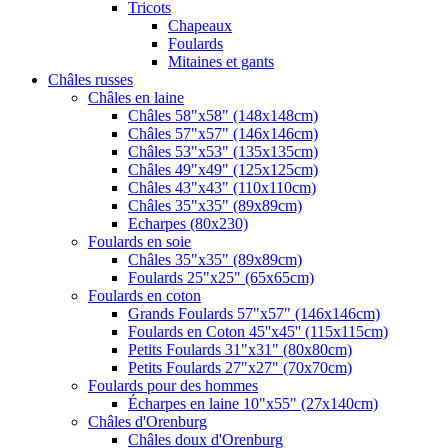
Tricots
Chapeaux
Foulards
Mitaines et gants
Châles russes
Châles en laine
Châles 58"x58" (148x148cm)
Châles 57"x57" (146x146cm)
Châles 53"x53" (135x135cm)
Châles 49"x49" (125x125cm)
Châles 43"x43" (110x110cm)
Châles 35"x35" (89x89cm)
Echarpes (80х230)
Foulards en soie
Châles 35"x35" (89x89cm)
Foulards 25"x25" (65x65cm)
Foulards en coton
Grands Foulards 57"x57" (146x146cm)
Foulards en Coton 45''x45'' (115x115cm)
Petits Foulards 31"x31" (80x80cm)
Petits Foulards 27"x27" (70x70cm)
Foulards pour des hommes
Écharpes en laine 10"x55" (27x140cm)
Châles d'Orenburg
Châles doux d'Orenburg