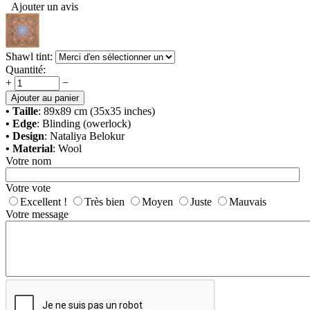
Ajouter un avis
Shawl tint:
Quantité:
+
−
Ajouter au panier
• Taille
: 89x89 cm (35x35 inches)
• Edge
: Blinding (owerlock)
• Design
: Nataliya Belokur
• Material
: Wool
Votre nom
Votre vote
Excellent !
Très bien
Moyen
Juste
Mauvais
Votre message