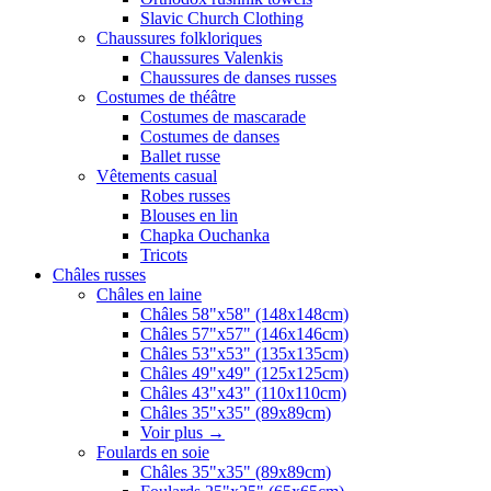
Slavic Church Clothing
Chaussures folkloriques
Chaussures Valenkis
Chaussures de danses russes
Costumes de théâtre
Costumes de mascarade
Costumes de danses
Ballet russe
Vêtements casual
Robes russes
Blouses en lin
Chapka Ouchanka
Tricots
Châles russes
Châles en laine
Châles 58"x58" (148x148cm)
Châles 57"x57" (146x146cm)
Châles 53"x53" (135x135cm)
Châles 49"x49" (125x125cm)
Châles 43"x43" (110x110cm)
Châles 35"x35" (89x89cm)
Voir plus
→
Foulards en soie
Châles 35"x35" (89x89cm)