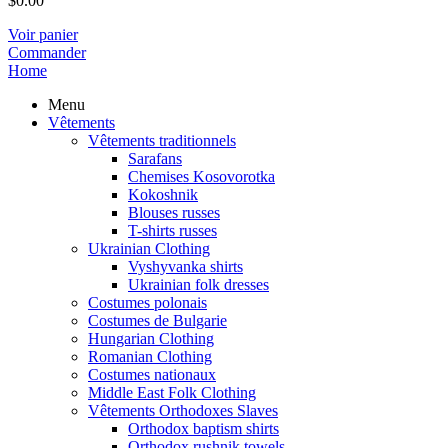
$
0.00
Voir panier
Commander
Home
Menu
Vêtements
Vêtements traditionnels
Sarafans
Chemises Kosovorotka
Kokoshnik
Blouses russes
T-shirts russes
Ukrainian Clothing
Vyshyvanka shirts
Ukrainian folk dresses
Costumes polonais
Costumes de Bulgarie
Hungarian Clothing
Romanian Clothing
Costumes nationaux
Middle East Folk Clothing
Vêtements Orthodoxes Slaves
Orthodox baptism shirts
Orthodox rushnik towels