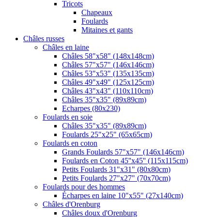
Tricots
Chapeaux
Foulards
Mitaines et gants
Châles russes
Châles en laine
Châles 58"x58" (148x148cm)
Châles 57"x57" (146x146cm)
Châles 53"x53" (135x135cm)
Châles 49"x49" (125x125cm)
Châles 43"x43" (110x110cm)
Châles 35"x35" (89x89cm)
Echarpes (80х230)
Foulards en soie
Châles 35"x35" (89x89cm)
Foulards 25"x25" (65x65cm)
Foulards en coton
Grands Foulards 57"x57" (146x146cm)
Foulards en Coton 45''x45'' (115x115cm)
Petits Foulards 31"x31" (80x80cm)
Petits Foulards 27"x27" (70x70cm)
Foulards pour des hommes
Écharpes en laine 10"x55" (27x140cm)
Châles d'Orenburg
Châles doux d'Orenburg