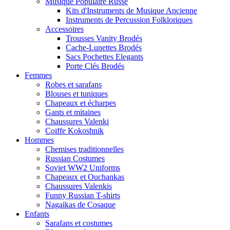
Musique Populaire Russe
Kits d'Instruments de Musique Ancienne
Instruments de Percussion Folkloriques
Accessoires
Trousses Vanity Brodés
Cache-Lunettes Brodés
Sacs Pochettes Elegants
Porte Clés Brodés
Femmes
Robes et sarafans
Blouses et tuniques
Chapeaux et écharpes
Gants et mitaines
Chaussures Valenki
Coiffe Kokoshnik
Hommes
Chemises traditionnelles
Russian Costumes
Soviet WW2 Uniforms
Chapeaux et Ouchankas
Chaussures Valenkis
Funny Russian T-shirts
Nagaikas de Cosaque
Enfants
Sarafans et costumes