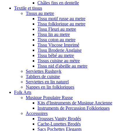
Châles fins en dentelle
Textile et tissus
Tissus au metre
Tissu motif russe au metre
Tissu folklorique au metre
Tissu Fleuri au metre
Tissu lin au metre
Tissu coton au metre
Tissu Viscose Imprimé
Tissu Broderie Anglaise
Tissu bébé au metre
Tissus cuisine au mètre
Tissu nid d'abeille au metre
Serviettes Rushnyk
Tabliers de cuisine
Serviettes en lin naturel
Nappes en lin folkloriques
Folk Arts
Musique Populaire Russe
Kits d'Instruments de Musique Ancienne
Instruments de Percussion Folkloriques
Accessoires
Trousses Vanity Brodés
Cache-Lunettes Brodés
Sacs Pochettes Elegants