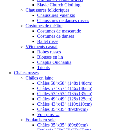
Slavic Church Clothing
Chaussures folkloriques
Chaussures Valenkis
Chaussures de danses russes
Costumes de théâtre
Costumes de mascarade
Costumes de danses
Ballet russe
Vêtements casual
Robes russes
Blouses en lin
Chapka Ouchanka
Tricots
Châles russes
Châles en laine
Châles 58"x58" (148x148cm)
Châles 57"x57" (146x146cm)
Châles 53"x53" (135x135cm)
Châles 49"x49" (125x125cm)
Châles 43"x43" (110x110cm)
Châles 35"x35" (89x89cm)
Voir plus
→
Foulards en soie
Châles 35"x35" (89x89cm)