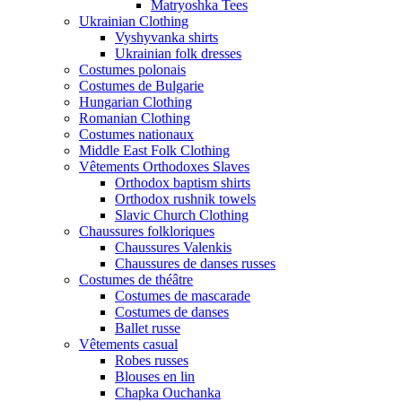
Matryoshka Tees
Ukrainian Clothing
Vyshyvanka shirts
Ukrainian folk dresses
Costumes polonais
Costumes de Bulgarie
Hungarian Clothing
Romanian Clothing
Costumes nationaux
Middle East Folk Clothing
Vêtements Orthodoxes Slaves
Orthodox baptism shirts
Orthodox rushnik towels
Slavic Church Clothing
Chaussures folkloriques
Chaussures Valenkis
Chaussures de danses russes
Costumes de théâtre
Costumes de mascarade
Costumes de danses
Ballet russe
Vêtements casual
Robes russes
Blouses en lin
Chapka Ouchanka