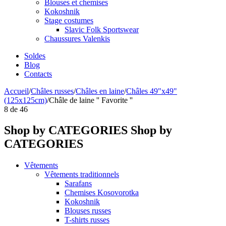
Blouses et chemises
Kokoshnik
Stage costumes
Slavic Folk Sportswear
Chaussures Valenkis
Soldes
Blog
Contacts
Accueil
/
Châles russes
/
Châles en laine
/
Châles 49"x49"
(125x125cm)
/
Châle de laine '' Favorite ''
8
de
46
Shop by CATEGORIES
Shop by
CATEGORIES
Vêtements
Vêtements traditionnels
Sarafans
Chemises Kosovorotka
Kokoshnik
Blouses russes
T-shirts russes