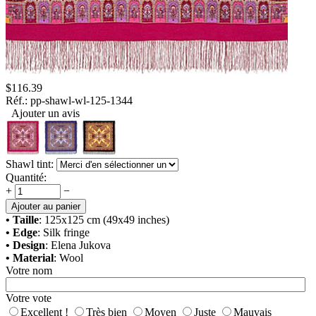
$
116.39
Réf.:
pp-shawl-wl-125-1344
Ajouter un avis
Shawl tint:
Quantité:
+
−
Ajouter au panier
• Taille
: 125x125 cm (49x49 inches)
• Edge
: Silk fringe
• Design
: Elena Jukova
• Material
: Wool
Votre nom
Votre vote
Excellent !
Très bien
Moyen
Juste
Mauvais