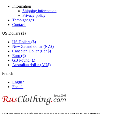
Information
Shipping information
Privacy policy
Témoignages
Contacts
US Dollars ($)
US Dollars ($)
New Zeland dollar (NZ$)
Canadian Dollar (Can$)
Euro (€)
GB Pound (£)
Australian dollar (AU$)
French
English
French