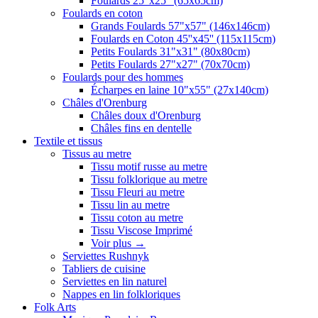
Foulards 25"x25" (65x65cm)
Foulards en coton
Grands Foulards 57"x57" (146x146cm)
Foulards en Coton 45''x45'' (115x115cm)
Petits Foulards 31"x31" (80x80cm)
Petits Foulards 27"x27" (70x70cm)
Foulards pour des hommes
Écharpes en laine 10"x55" (27x140cm)
Châles d'Orenburg
Châles doux d'Orenburg
Châles fins en dentelle
Textile et tissus
Tissus au metre
Tissu motif russe au metre
Tissu folklorique au metre
Tissu Fleuri au metre
Tissu lin au metre
Tissu coton au metre
Tissu Viscose Imprimé
Voir plus
→
Serviettes Rushnyk
Tabliers de cuisine
Serviettes en lin naturel
Nappes en lin folkloriques
Folk Arts