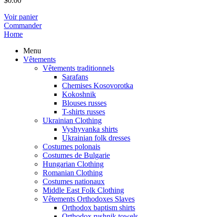
$
0.00
Voir panier
Commander
Home
Menu
Vêtements
Vêtements traditionnels
Sarafans
Chemises Kosovorotka
Kokoshnik
Blouses russes
T-shirts russes
Ukrainian Clothing
Vyshyvanka shirts
Ukrainian folk dresses
Costumes polonais
Costumes de Bulgarie
Hungarian Clothing
Romanian Clothing
Costumes nationaux
Middle East Folk Clothing
Vêtements Orthodoxes Slaves
Orthodox baptism shirts
Orthodox rushnik towels