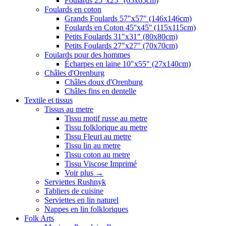
Foulards 25"x25" (65x65cm)
Foulards en coton
Grands Foulards 57"x57" (146x146cm)
Foulards en Coton 45''x45'' (115x115cm)
Petits Foulards 31"x31" (80x80cm)
Petits Foulards 27"x27" (70x70cm)
Foulards pour des hommes
Écharpes en laine 10"x55" (27x140cm)
Châles d'Orenburg
Châles doux d'Orenburg
Châles fins en dentelle
Textile et tissus
Tissus au metre
Tissu motif russe au metre
Tissu folklorique au metre
Tissu Fleuri au metre
Tissu lin au metre
Tissu coton au metre
Tissu Viscose Imprimé
Voir plus
→
Serviettes Rushnyk
Tabliers de cuisine
Serviettes en lin naturel
Nappes en lin folkloriques
Folk Arts