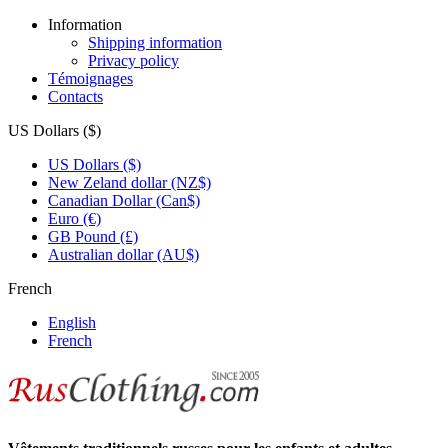
Information
Shipping information
Privacy policy
Témoignages
Contacts
US Dollars ($)
US Dollars ($)
New Zeland dollar (NZ$)
Canadian Dollar (Can$)
Euro (€)
GB Pound (£)
Australian dollar (AU$)
French
English
French