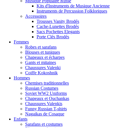
Musique Populaire Russe
Kits d'Instruments de Musique Ancienne
Instruments de Percussion Folkloriques
Accessoires
Trousses Vanity Brodés
Cache-Lunettes Brodés
Sacs Pochettes Elegants
Porte Clés Brodés
Femmes
Robes et sarafans
Blouses et tuniques
Chapeaux et écharpes
Gants et mitaines
Chaussures Valenki
Coiffe Kokoshnik
Hommes
Chemises traditionnelles
Russian Costumes
Soviet WW2 Uniforms
Chapeaux et Ouchankas
Chaussures Valenkis
Funny Russian T-shirts
Nagaikas de Cosaque
Enfants
Sarafans et costumes