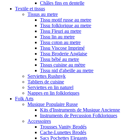
Châles fins en dentelle
Textile et tissus
Tissus au metre
Tissu motif russe au metre
Tissu folklorique au metre
Tissu Fleuri au metre
Tissu lin au metre
Tissu coton au metre
Tissu Viscose Imprimé
Tissu Broderie Anglaise
Tissu bébé au metre
Tissus cuisine au mètre
Tissu nid d'abeille au metre
Serviettes Rushnyk
Tabliers de cuisine
Serviettes en lin naturel
Nappes en lin folkloriques
Folk Arts
Musique Populaire Russe
Kits d'Instruments de Musique Ancienne
Instruments de Percussion Folkloriques
Accessoires
Trousses Vanity Brodés
Cache-Lunettes Brodés
Sacs Pochettes Elegants