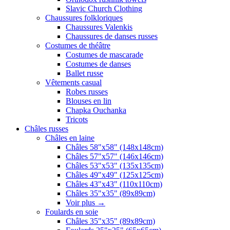
Slavic Church Clothing
Chaussures folkloriques
Chaussures Valenkis
Chaussures de danses russes
Costumes de théâtre
Costumes de mascarade
Costumes de danses
Ballet russe
Vêtements casual
Robes russes
Blouses en lin
Chapka Ouchanka
Tricots
Châles russes
Châles en laine
Châles 58"x58" (148x148cm)
Châles 57"x57" (146x146cm)
Châles 53"x53" (135x135cm)
Châles 49"x49" (125x125cm)
Châles 43"x43" (110x110cm)
Châles 35"x35" (89x89cm)
Voir plus
→
Foulards en soie
Châles 35"x35" (89x89cm)