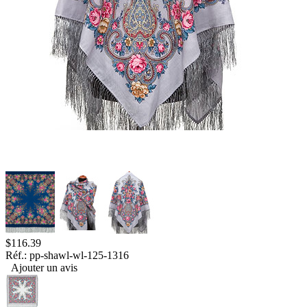
$
116.39
Réf.:
pp-shawl-wl-125-1316
Ajouter un avis