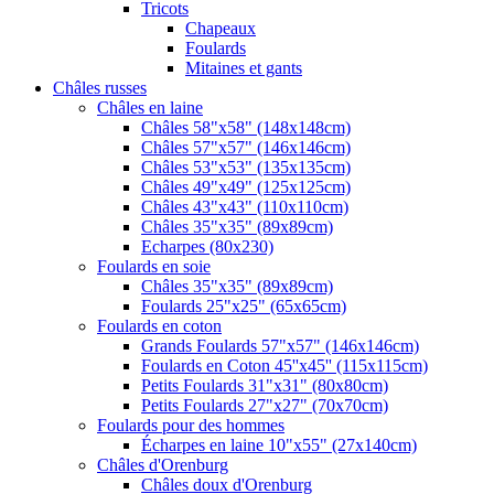
Tricots
Chapeaux
Foulards
Mitaines et gants
Châles russes
Châles en laine
Châles 58"x58" (148x148cm)
Châles 57"x57" (146x146cm)
Châles 53"x53" (135x135cm)
Châles 49"x49" (125x125cm)
Châles 43"x43" (110x110cm)
Châles 35"x35" (89x89cm)
Echarpes (80х230)
Foulards en soie
Châles 35"x35" (89x89cm)
Foulards 25"x25" (65x65cm)
Foulards en coton
Grands Foulards 57"x57" (146x146cm)
Foulards en Coton 45''x45'' (115x115cm)
Petits Foulards 31"x31" (80x80cm)
Petits Foulards 27"x27" (70x70cm)
Foulards pour des hommes
Écharpes en laine 10"x55" (27x140cm)
Châles d'Orenburg
Châles doux d'Orenburg