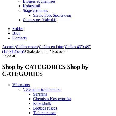
Blouses et chemises
Kokoshnik
Stage costumes
Slavic Folk Sportswear
Chaussures Valenkis
Soldes
Blog
Contacts
Accueil
/
Châles russes
/
Châles en laine
/
Châles 49"x49"
(125x125cm)
/
Châle de laine '' Rococo ''
17
de
46
Shop by CATEGORIES
Shop by
CATEGORIES
Vêtements
Vêtements traditionnels
Sarafans
Chemises Kosovorotka
Kokoshnik
Blouses russes
T-shirts russes