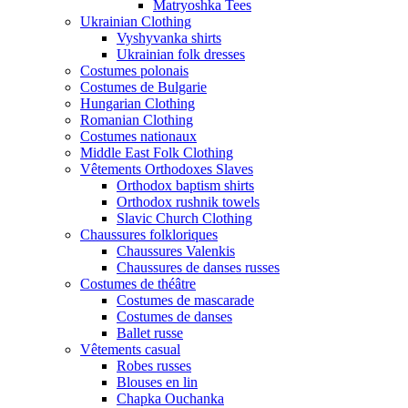
Matryoshka Tees
Ukrainian Clothing
Vyshyvanka shirts
Ukrainian folk dresses
Costumes polonais
Costumes de Bulgarie
Hungarian Clothing
Romanian Clothing
Costumes nationaux
Middle East Folk Clothing
Vêtements Orthodoxes Slaves
Orthodox baptism shirts
Orthodox rushnik towels
Slavic Church Clothing
Chaussures folkloriques
Chaussures Valenkis
Chaussures de danses russes
Costumes de théâtre
Costumes de mascarade
Costumes de danses
Ballet russe
Vêtements casual
Robes russes
Blouses en lin
Chapka Ouchanka