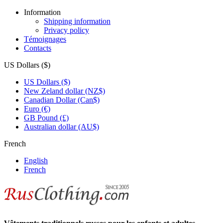
Information
Shipping information
Privacy policy
Témoignages
Contacts
US Dollars ($)
US Dollars ($)
New Zeland dollar (NZ$)
Canadian Dollar (Can$)
Euro (€)
GB Pound (£)
Australian dollar (AU$)
French
English
French