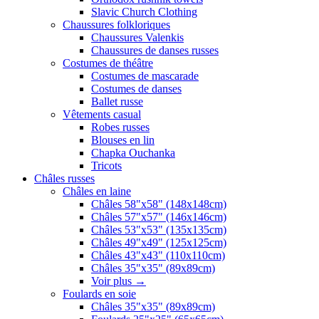
Slavic Church Clothing
Chaussures folkloriques
Chaussures Valenkis
Chaussures de danses russes
Costumes de théâtre
Costumes de mascarade
Costumes de danses
Ballet russe
Vêtements casual
Robes russes
Blouses en lin
Chapka Ouchanka
Tricots
Châles russes
Châles en laine
Châles 58"x58" (148x148cm)
Châles 57"x57" (146x146cm)
Châles 53"x53" (135x135cm)
Châles 49"x49" (125x125cm)
Châles 43"x43" (110x110cm)
Châles 35"x35" (89x89cm)
Voir plus
→
Foulards en soie
Châles 35"x35" (89x89cm)