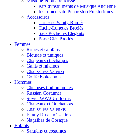
Musique Populaire Russe
Kits d'Instruments de Musique Ancienne
Instruments de Percussion Folkloriques
Accessoires
Trousses Vanity Brodés
Cache-Lunettes Brodés
Sacs Pochettes Elegants
Porte Clés Brodés
Femmes
Robes et sarafans
Blouses et tuniques
Chapeaux et écharpes
Gants et mitaines
Chaussures Valenki
Coiffe Kokoshnik
Hommes
Chemises traditionnelles
Russian Costumes
Soviet WW2 Uniforms
Chapeaux et Ouchankas
Chaussures Valenkis
Funny Russian T-shirts
Nagaikas de Cosaque
Enfants
Sarafans et costumes