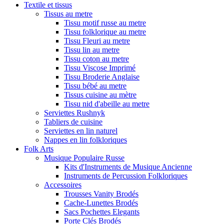
Textile et tissus
Tissus au metre
Tissu motif russe au metre
Tissu folklorique au metre
Tissu Fleuri au metre
Tissu lin au metre
Tissu coton au metre
Tissu Viscose Imprimé
Tissu Broderie Anglaise
Tissu bébé au metre
Tissus cuisine au mètre
Tissu nid d'abeille au metre
Serviettes Rushnyk
Tabliers de cuisine
Serviettes en lin naturel
Nappes en lin folkloriques
Folk Arts
Musique Populaire Russe
Kits d'Instruments de Musique Ancienne
Instruments de Percussion Folkloriques
Accessoires
Trousses Vanity Brodés
Cache-Lunettes Brodés
Sacs Pochettes Elegants
Porte Clés Brodés