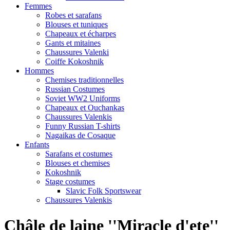
Femmes
Robes et sarafans
Blouses et tuniques
Chapeaux et écharpes
Gants et mitaines
Chaussures Valenki
Coiffe Kokoshnik
Hommes
Chemises traditionnelles
Russian Costumes
Soviet WW2 Uniforms
Chapeaux et Ouchankas
Chaussures Valenkis
Funny Russian T-shirts
Nagaikas de Cosaque
Enfants
Sarafans et costumes
Blouses et chemises
Kokoshnik
Stage costumes
Slavic Folk Sportswear
Chaussures Valenkis
Châle de laine ''Miracle d'ete''