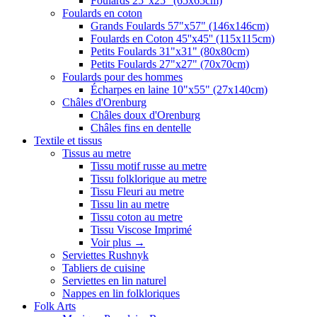
Foulards 25"x25" (65x65cm)
Foulards en coton
Grands Foulards 57"x57" (146x146cm)
Foulards en Coton 45''x45'' (115x115cm)
Petits Foulards 31"x31" (80x80cm)
Petits Foulards 27"x27" (70x70cm)
Foulards pour des hommes
Écharpes en laine 10"x55" (27x140cm)
Châles d'Orenburg
Châles doux d'Orenburg
Châles fins en dentelle
Textile et tissus
Tissus au metre
Tissu motif russe au metre
Tissu folklorique au metre
Tissu Fleuri au metre
Tissu lin au metre
Tissu coton au metre
Tissu Viscose Imprimé
Voir plus
→
Serviettes Rushnyk
Tabliers de cuisine
Serviettes en lin naturel
Nappes en lin folkloriques
Folk Arts