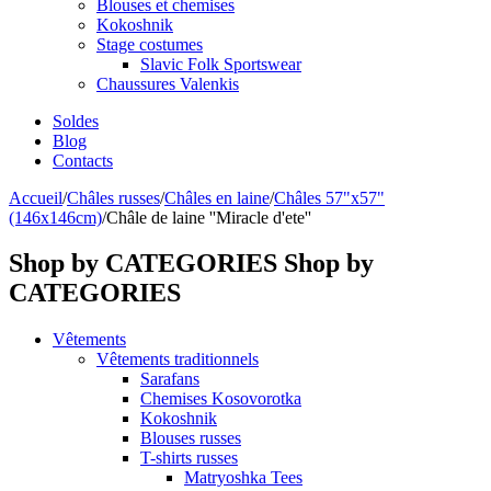
Blouses et chemises
Kokoshnik
Stage costumes
Slavic Folk Sportswear
Chaussures Valenkis
Soldes
Blog
Contacts
Accueil
/
Châles russes
/
Châles en laine
/
Châles 57"x57"
(146x146cm)
/
Châle de laine ''Miracle d'ete''
Shop by CATEGORIES
Shop by
CATEGORIES
Vêtements
Vêtements traditionnels
Sarafans
Chemises Kosovorotka
Kokoshnik
Blouses russes
T-shirts russes
Matryoshka Tees