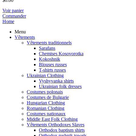
$
0.00
Voir panier
Commander
Home
Menu
Vêtements
Vêtements traditionnels
Sarafans
Chemises Kosovorotka
Kokoshnik
Blouses russes
T-shirts russes
Ukrainian Clothing
Vyshyvanka shirts
Ukrainian folk dresses
Costumes polonais
Costumes de Bulgarie
Hungarian Clothing
Romanian Clothing
Costumes nationaux
Middle East Folk Clothing
Vêtements Orthodoxes Slaves
Orthodox baptism shirts
Orthodox rushnik towels