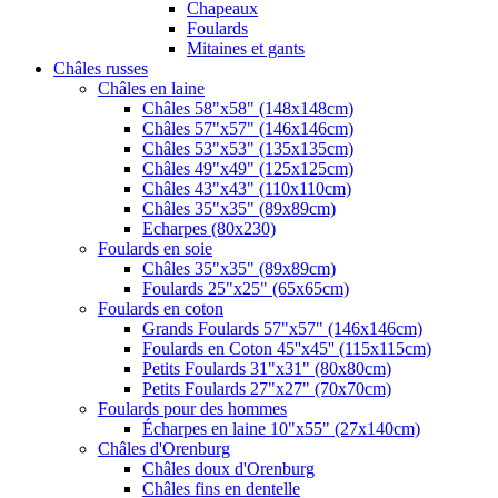
Chapeaux
Foulards
Mitaines et gants
Châles russes
Châles en laine
Châles 58"x58" (148x148cm)
Châles 57"x57" (146x146cm)
Châles 53"x53" (135x135cm)
Châles 49"x49" (125x125cm)
Châles 43"x43" (110x110cm)
Châles 35"x35" (89x89cm)
Echarpes (80х230)
Foulards en soie
Châles 35"x35" (89x89cm)
Foulards 25"x25" (65x65cm)
Foulards en coton
Grands Foulards 57"x57" (146x146cm)
Foulards en Coton 45''x45'' (115x115cm)
Petits Foulards 31"x31" (80x80cm)
Petits Foulards 27"x27" (70x70cm)
Foulards pour des hommes
Écharpes en laine 10"x55" (27x140cm)
Châles d'Orenburg
Châles doux d'Orenburg
Châles fins en dentelle