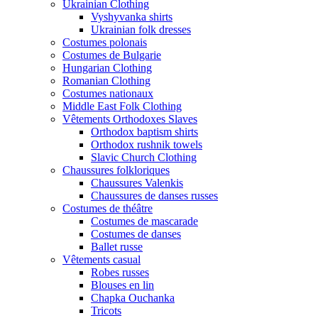
Ukrainian Clothing
Vyshyvanka shirts
Ukrainian folk dresses
Costumes polonais
Costumes de Bulgarie
Hungarian Clothing
Romanian Clothing
Costumes nationaux
Middle East Folk Clothing
Vêtements Orthodoxes Slaves
Orthodox baptism shirts
Orthodox rushnik towels
Slavic Church Clothing
Chaussures folkloriques
Chaussures Valenkis
Chaussures de danses russes
Costumes de théâtre
Costumes de mascarade
Costumes de danses
Ballet russe
Vêtements casual
Robes russes
Blouses en lin
Chapka Ouchanka
Tricots