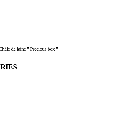
Châle de laine '' Precious box ''
ORIES