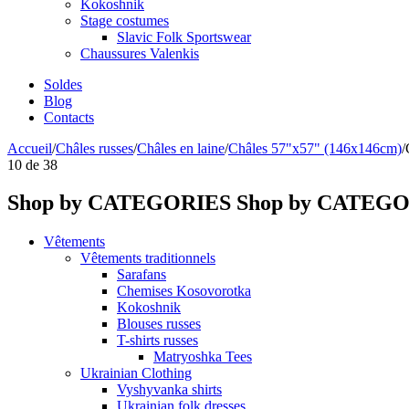
Kokoshnik
Stage costumes
Slavic Folk Sportswear
Chaussures Valenkis
Soldes
Blog
Contacts
Accueil
/
Châles russes
/
Châles en laine
/
Châles 57"x57" (146x146cm)
/
10
de
38
Shop by CATEGORIES
Shop by CATEG
Vêtements
Vêtements traditionnels
Sarafans
Chemises Kosovorotka
Kokoshnik
Blouses russes
T-shirts russes
Matryoshka Tees
Ukrainian Clothing
Vyshyvanka shirts
Ukrainian folk dresses