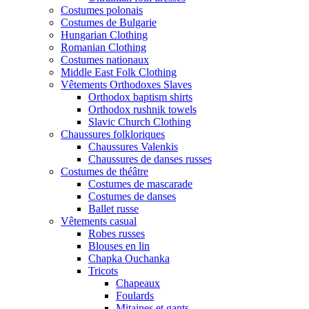
Costumes polonais
Costumes de Bulgarie
Hungarian Clothing
Romanian Clothing
Costumes nationaux
Middle East Folk Clothing
Vêtements Orthodoxes Slaves
Orthodox baptism shirts
Orthodox rushnik towels
Slavic Church Clothing
Chaussures folkloriques
Chaussures Valenkis
Chaussures de danses russes
Costumes de théâtre
Costumes de mascarade
Costumes de danses
Ballet russe
Vêtements casual
Robes russes
Blouses en lin
Chapka Ouchanka
Tricots
Chapeaux
Foulards
Mitaines et gants