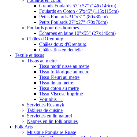
Foulards en coton
Grands Foulards 57"x57" (146x146cm)
Foulards en Coton 45''x45'' (115x115cm)
Petits Foulards 31"x31" (80x80cm)
Petits Foulards 27"x27" (70x70cm)
Foulards pour des hommes
Écharpes en laine 10"x55" (27x140cm)
Châles d'Orenburg
Châles doux d'Orenburg
Châles fins en dentelle
Textile et tissus
Tissus au metre
Tissu motif russe au metre
Tissu folklorique au metre
Tissu Fleuri au metre
Tissu lin au metre
Tissu coton au metre
Tissu Viscose Imprimé
Voir plus
→
Serviettes Rushnyk
Tabliers de cuisine
Serviettes en lin naturel
Nappes en lin folkloriques
Folk Arts
Musique Populaire Russe