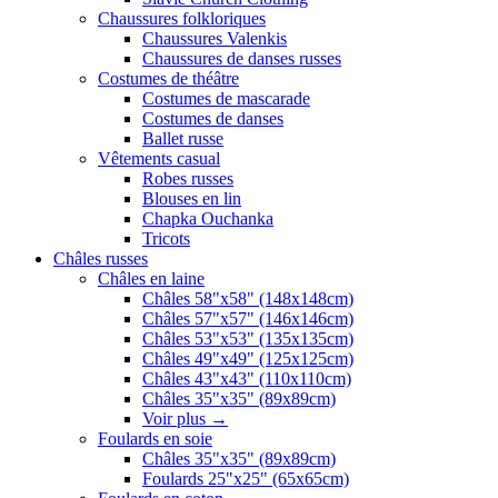
Chaussures folkloriques
Chaussures Valenkis
Chaussures de danses russes
Costumes de théâtre
Costumes de mascarade
Costumes de danses
Ballet russe
Vêtements casual
Robes russes
Blouses en lin
Chapka Ouchanka
Tricots
Châles russes
Châles en laine
Châles 58"x58" (148x148cm)
Châles 57"x57" (146x146cm)
Châles 53"x53" (135x135cm)
Châles 49"x49" (125x125cm)
Châles 43"x43" (110x110cm)
Châles 35"x35" (89x89cm)
Voir plus
→
Foulards en soie
Châles 35"x35" (89x89cm)
Foulards 25"x25" (65x65cm)