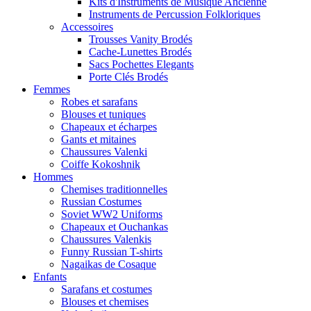
Kits d'Instruments de Musique Ancienne
Instruments de Percussion Folkloriques
Accessoires
Trousses Vanity Brodés
Cache-Lunettes Brodés
Sacs Pochettes Elegants
Porte Clés Brodés
Femmes
Robes et sarafans
Blouses et tuniques
Chapeaux et écharpes
Gants et mitaines
Chaussures Valenki
Coiffe Kokoshnik
Hommes
Chemises traditionnelles
Russian Costumes
Soviet WW2 Uniforms
Chapeaux et Ouchankas
Chaussures Valenkis
Funny Russian T-shirts
Nagaikas de Cosaque
Enfants
Sarafans et costumes
Blouses et chemises