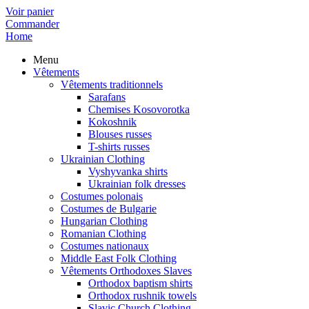
Voir panier
Commander
Home
Menu
Vêtements
Vêtements traditionnels
Sarafans
Chemises Kosovorotka
Kokoshnik
Blouses russes
T-shirts russes
Ukrainian Clothing
Vyshyvanka shirts
Ukrainian folk dresses
Costumes polonais
Costumes de Bulgarie
Hungarian Clothing
Romanian Clothing
Costumes nationaux
Middle East Folk Clothing
Vêtements Orthodoxes Slaves
Orthodox baptism shirts
Orthodox rushnik towels
Slavic Church Clothing