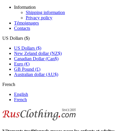
Information
Shipping information
Privacy policy
Témoignages
Contacts
US Dollars ($)
US Dollars ($)
New Zeland dollar (NZ$)
Canadian Dollar (Can$)
Euro (€)
GB Pound (£)
Australian dollar (AU$)
French
English
French