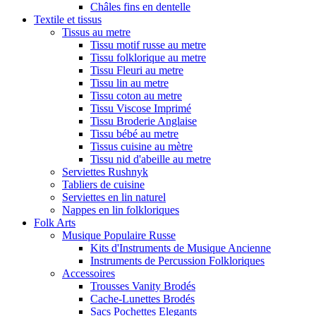
Châles fins en dentelle
Textile et tissus
Tissus au metre
Tissu motif russe au metre
Tissu folklorique au metre
Tissu Fleuri au metre
Tissu lin au metre
Tissu coton au metre
Tissu Viscose Imprimé
Tissu Broderie Anglaise
Tissu bébé au metre
Tissus cuisine au mètre
Tissu nid d'abeille au metre
Serviettes Rushnyk
Tabliers de cuisine
Serviettes en lin naturel
Nappes en lin folkloriques
Folk Arts
Musique Populaire Russe
Kits d'Instruments de Musique Ancienne
Instruments de Percussion Folkloriques
Accessoires
Trousses Vanity Brodés
Cache-Lunettes Brodés
Sacs Pochettes Elegants