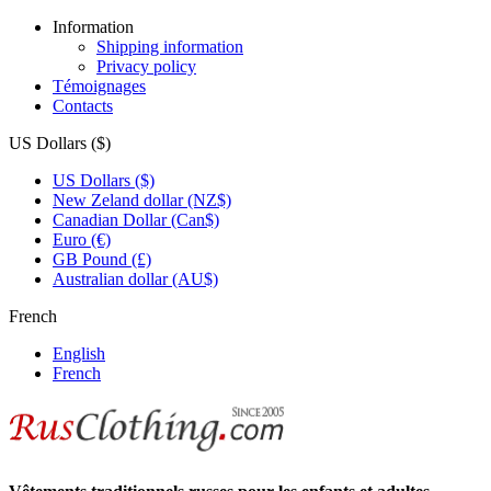
Information
Shipping information
Privacy policy
Témoignages
Contacts
US Dollars ($)
US Dollars ($)
New Zeland dollar (NZ$)
Canadian Dollar (Can$)
Euro (€)
GB Pound (£)
Australian dollar (AU$)
French
English
French