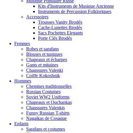
Musique Populaire Russe
Kits d'Instruments de Musique Ancienne
Instruments de Percussion Folkloriques
Accessoires
Trousses Vanity Brodés
Cache-Lunettes Brodés
Sacs Pochettes Elegants
Porte Clés Brodés
Femmes
Robes et sarafans
Blouses et tuniques
Chapeaux et écharpes
Gants et mitaines
Chaussures Valenki
Coiffe Kokoshnik
Hommes
Chemises traditionnelles
Russian Costumes
Soviet WW2 Uniforms
Chapeaux et Ouchankas
Chaussures Valenkis
Funny Russian T-shirts
Nagaikas de Cosaque
Enfants
Sarafans et costumes