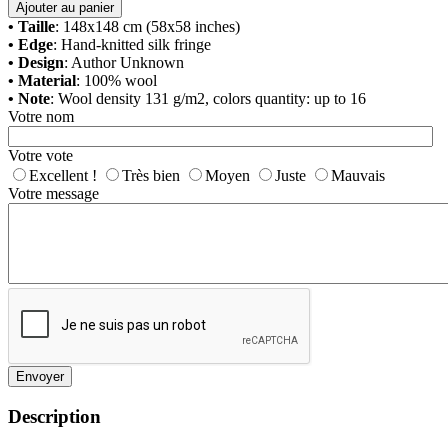
Ajouter au panier
• Taille
: 148x148 cm (58x58 inches)
• Edge
: Hand-knitted silk fringe
• Design
: Author Unknown
• Material
: 100% wool
• Note
: Wool density 131 g/m2, colors quantity: up to 16
Votre nom
Votre vote
Excellent !
Très bien
Moyen
Juste
Mauvais
Votre message
Envoyer
Description