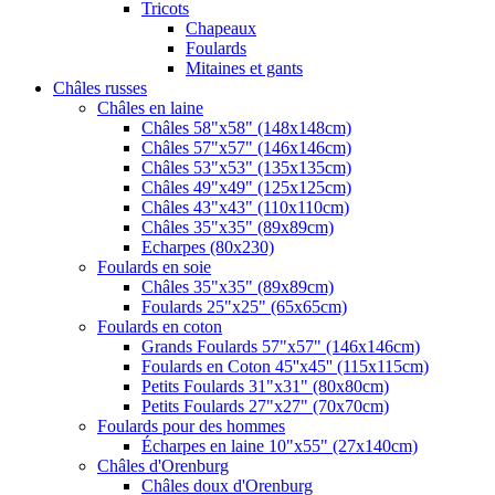
Tricots
Chapeaux
Foulards
Mitaines et gants
Châles russes
Châles en laine
Châles 58"x58" (148x148cm)
Châles 57"x57" (146x146cm)
Châles 53"x53" (135x135cm)
Châles 49"x49" (125x125cm)
Châles 43"x43" (110x110cm)
Châles 35"x35" (89x89cm)
Echarpes (80х230)
Foulards en soie
Châles 35"x35" (89x89cm)
Foulards 25"x25" (65x65cm)
Foulards en coton
Grands Foulards 57"x57" (146x146cm)
Foulards en Coton 45''x45'' (115x115cm)
Petits Foulards 31"x31" (80x80cm)
Petits Foulards 27"x27" (70x70cm)
Foulards pour des hommes
Écharpes en laine 10"x55" (27x140cm)
Châles d'Orenburg
Châles doux d'Orenburg