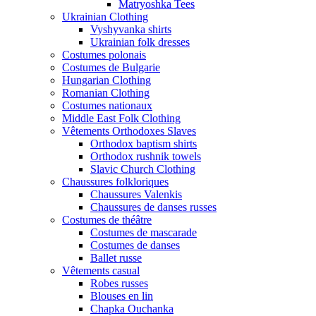
Matryoshka Tees
Ukrainian Clothing
Vyshyvanka shirts
Ukrainian folk dresses
Costumes polonais
Costumes de Bulgarie
Hungarian Clothing
Romanian Clothing
Costumes nationaux
Middle East Folk Clothing
Vêtements Orthodoxes Slaves
Orthodox baptism shirts
Orthodox rushnik towels
Slavic Church Clothing
Chaussures folkloriques
Chaussures Valenkis
Chaussures de danses russes
Costumes de théâtre
Costumes de mascarade
Costumes de danses
Ballet russe
Vêtements casual
Robes russes
Blouses en lin
Chapka Ouchanka