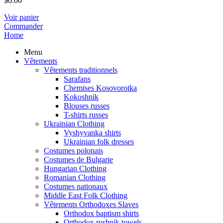
$
0.00
Voir panier
Commander
Home
Menu
Vêtements
Vêtements traditionnels
Sarafans
Chemises Kosovorotka
Kokoshnik
Blouses russes
T-shirts russes
Ukrainian Clothing
Vyshyvanka shirts
Ukrainian folk dresses
Costumes polonais
Costumes de Bulgarie
Hungarian Clothing
Romanian Clothing
Costumes nationaux
Middle East Folk Clothing
Vêtements Orthodoxes Slaves
Orthodox baptism shirts
Orthodox rushnik towels