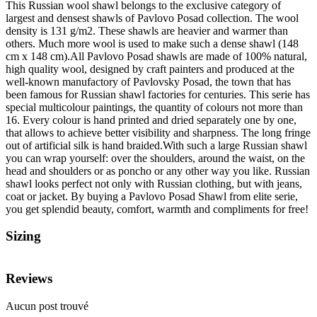
This Russian wool shawl belongs to the exclusive category of
largest and densest shawls of Pavlovo Posad collection. The wool
density is 131 g/m2. These shawls are heavier and warmer than
others. Much more wool is used to make such a dense shawl (148
cm x 148 cm).All Pavlovo Posad shawls are made of 100% natural,
high quality wool, designed by craft painters and produced at the
well-known manufactory of Pavlovsky Posad, the town that has
been famous for Russian shawl factories for centuries. This serie has
special multicolour paintings, the quantity of colours not more than
16. Every colour is hand printed and dried separately one by one,
that allows to achieve better visibility and sharpness. The long fringe
out of artificial silk is hand braided.With such a large Russian shawl
you can wrap yourself: over the shoulders, around the waist, on the
head and shoulders or as poncho or any other way you like. Russian
shawl looks perfect not only with Russian clothing, but with jeans,
coat or jacket. By buying a Pavlovo Posad Shawl from elite serie,
you get splendid beauty, comfort, warmth and compliments for free!
Sizing
Reviews
Aucun post trouvé