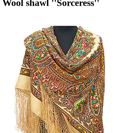
Wool shawl ''Sorceress''