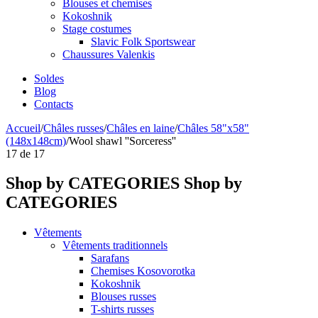
Blouses et chemises
Kokoshnik
Stage costumes
Slavic Folk Sportswear
Chaussures Valenkis
Soldes
Blog
Contacts
Accueil
/
Châles russes
/
Châles en laine
/
Châles 58"x58"
(148x148cm)
/
Wool shawl ''Sorceress''
17
de
17
Shop by CATEGORIES
Shop by
CATEGORIES
Vêtements
Vêtements traditionnels
Sarafans
Chemises Kosovorotka
Kokoshnik
Blouses russes
T-shirts russes