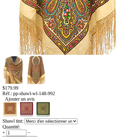
$
179.99
Réf.:
pp-shawl-wl-148-992
Ajouter un avis
Shawl tint:
Quantité:
+
−