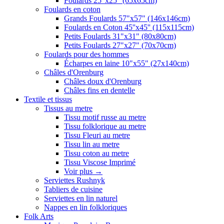
Foulards 25"x25" (65x65cm)
Foulards en coton
Grands Foulards 57"x57" (146x146cm)
Foulards en Coton 45''x45'' (115x115cm)
Petits Foulards 31"x31" (80x80cm)
Petits Foulards 27"x27" (70x70cm)
Foulards pour des hommes
Écharpes en laine 10"x55" (27x140cm)
Châles d'Orenburg
Châles doux d'Orenburg
Châles fins en dentelle
Textile et tissus
Tissus au metre
Tissu motif russe au metre
Tissu folklorique au metre
Tissu Fleuri au metre
Tissu lin au metre
Tissu coton au metre
Tissu Viscose Imprimé
Voir plus
→
Serviettes Rushnyk
Tabliers de cuisine
Serviettes en lin naturel
Nappes en lin folkloriques
Folk Arts