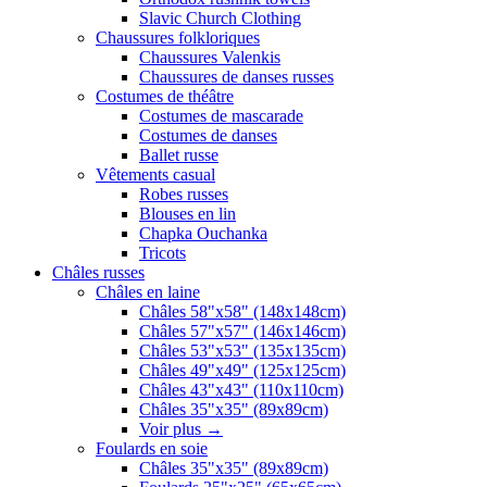
Slavic Church Clothing
Chaussures folkloriques
Chaussures Valenkis
Chaussures de danses russes
Costumes de théâtre
Costumes de mascarade
Costumes de danses
Ballet russe
Vêtements casual
Robes russes
Blouses en lin
Chapka Ouchanka
Tricots
Châles russes
Châles en laine
Châles 58"x58" (148x148cm)
Châles 57"x57" (146x146cm)
Châles 53"x53" (135x135cm)
Châles 49"x49" (125x125cm)
Châles 43"x43" (110x110cm)
Châles 35"x35" (89x89cm)
Voir plus
→
Foulards en soie
Châles 35"x35" (89x89cm)