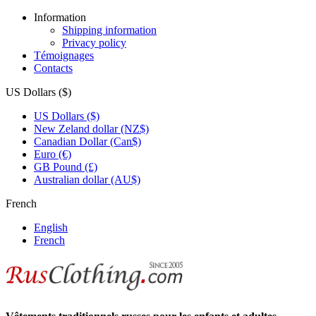
Information
Shipping information
Privacy policy
Témoignages
Contacts
US Dollars ($)
US Dollars ($)
New Zeland dollar (NZ$)
Canadian Dollar (Can$)
Euro (€)
GB Pound (£)
Australian dollar (AU$)
French
English
French