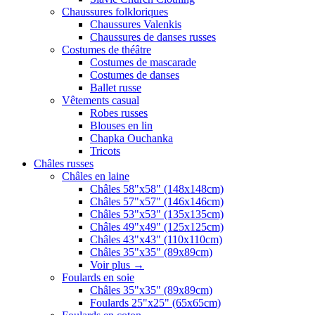
Chaussures folkloriques
Chaussures Valenkis
Chaussures de danses russes
Costumes de théâtre
Costumes de mascarade
Costumes de danses
Ballet russe
Vêtements casual
Robes russes
Blouses en lin
Chapka Ouchanka
Tricots
Châles russes
Châles en laine
Châles 58"x58" (148x148cm)
Châles 57"x57" (146x146cm)
Châles 53"x53" (135x135cm)
Châles 49"x49" (125x125cm)
Châles 43"x43" (110x110cm)
Châles 35"x35" (89x89cm)
Voir plus
→
Foulards en soie
Châles 35"x35" (89x89cm)
Foulards 25"x25" (65x65cm)