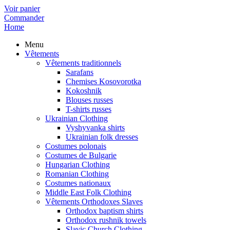
Voir panier
Commander
Home
Menu
Vêtements
Vêtements traditionnels
Sarafans
Chemises Kosovorotka
Kokoshnik
Blouses russes
T-shirts russes
Ukrainian Clothing
Vyshyvanka shirts
Ukrainian folk dresses
Costumes polonais
Costumes de Bulgarie
Hungarian Clothing
Romanian Clothing
Costumes nationaux
Middle East Folk Clothing
Vêtements Orthodoxes Slaves
Orthodox baptism shirts
Orthodox rushnik towels
Slavic Church Clothing