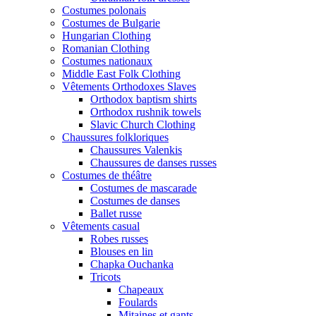
Costumes polonais
Costumes de Bulgarie
Hungarian Clothing
Romanian Clothing
Costumes nationaux
Middle East Folk Clothing
Vêtements Orthodoxes Slaves
Orthodox baptism shirts
Orthodox rushnik towels
Slavic Church Clothing
Chaussures folkloriques
Chaussures Valenkis
Chaussures de danses russes
Costumes de théâtre
Costumes de mascarade
Costumes de danses
Ballet russe
Vêtements casual
Robes russes
Blouses en lin
Chapka Ouchanka
Tricots
Chapeaux
Foulards
Mitaines et gants