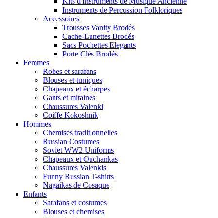
Kits d'Instruments de Musique Ancienne
Instruments de Percussion Folkloriques
Accessoires
Trousses Vanity Brodés
Cache-Lunettes Brodés
Sacs Pochettes Elegants
Porte Clés Brodés
Femmes
Robes et sarafans
Blouses et tuniques
Chapeaux et écharpes
Gants et mitaines
Chaussures Valenki
Coiffe Kokoshnik
Hommes
Chemises traditionnelles
Russian Costumes
Soviet WW2 Uniforms
Chapeaux et Ouchankas
Chaussures Valenkis
Funny Russian T-shirts
Nagaikas de Cosaque
Enfants
Sarafans et costumes
Blouses et chemises