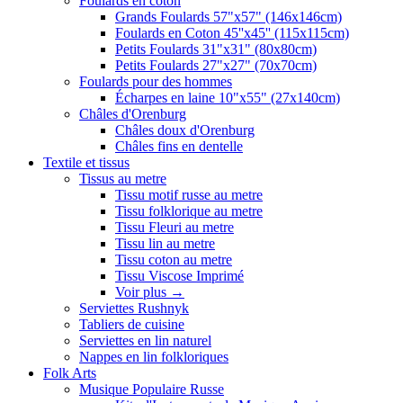
Foulards en coton
Grands Foulards 57"x57" (146x146cm)
Foulards en Coton 45''x45'' (115x115cm)
Petits Foulards 31"x31" (80x80cm)
Petits Foulards 27"x27" (70x70cm)
Foulards pour des hommes
Écharpes en laine 10"x55" (27x140cm)
Châles d'Orenburg
Châles doux d'Orenburg
Châles fins en dentelle
Textile et tissus
Tissus au metre
Tissu motif russe au metre
Tissu folklorique au metre
Tissu Fleuri au metre
Tissu lin au metre
Tissu coton au metre
Tissu Viscose Imprimé
Voir plus
→
Serviettes Rushnyk
Tabliers de cuisine
Serviettes en lin naturel
Nappes en lin folkloriques
Folk Arts
Musique Populaire Russe