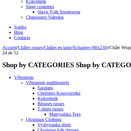
Kokoshnik
Stage costumes
Slavic Folk Sportswear
Chaussures Valenkis
Soldes
Blog
Contacts
Accueil
/
Châles russes
/
Châles en laine
/
Echarpes (80х230)
/
Châle Wrap 
24
de
52
Shop by CATEGORIES
Shop by CATEG
Vêtements
Vêtements traditionnels
Sarafans
Chemises Kosovorotka
Kokoshnik
Blouses russes
T-shirts russes
Matryoshka Tees
Ukrainian Clothing
Vyshyvanka shirts
Ukrainian folk dresses