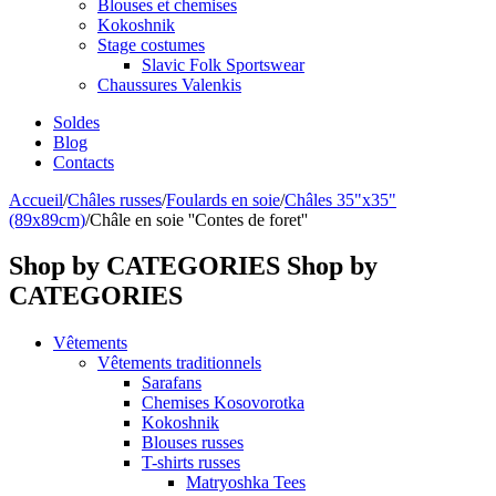
Blouses et chemises
Kokoshnik
Stage costumes
Slavic Folk Sportswear
Chaussures Valenkis
Soldes
Blog
Contacts
Accueil
/
Châles russes
/
Foulards en soie
/
Châles 35"x35"
(89x89cm)
/
Châle en soie ''Contes de foret''
Shop by CATEGORIES
Shop by
CATEGORIES
Vêtements
Vêtements traditionnels
Sarafans
Chemises Kosovorotka
Kokoshnik
Blouses russes
T-shirts russes
Matryoshka Tees