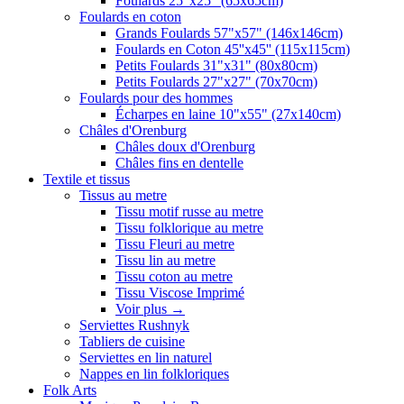
Foulards 25"x25" (65x65cm)
Foulards en coton
Grands Foulards 57"x57" (146x146cm)
Foulards en Coton 45''x45'' (115x115cm)
Petits Foulards 31"x31" (80x80cm)
Petits Foulards 27"x27" (70x70cm)
Foulards pour des hommes
Écharpes en laine 10"x55" (27x140cm)
Châles d'Orenburg
Châles doux d'Orenburg
Châles fins en dentelle
Textile et tissus
Tissus au metre
Tissu motif russe au metre
Tissu folklorique au metre
Tissu Fleuri au metre
Tissu lin au metre
Tissu coton au metre
Tissu Viscose Imprimé
Voir plus
→
Serviettes Rushnyk
Tabliers de cuisine
Serviettes en lin naturel
Nappes en lin folkloriques
Folk Arts