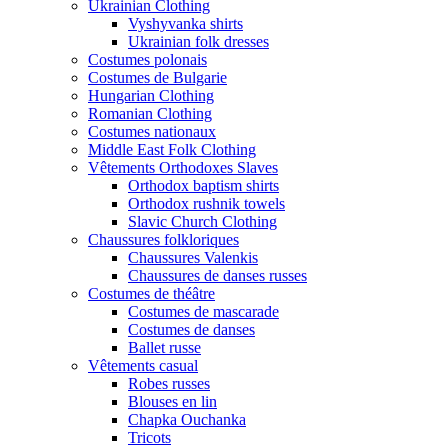
Ukrainian Clothing
Vyshyvanka shirts
Ukrainian folk dresses
Costumes polonais
Costumes de Bulgarie
Hungarian Clothing
Romanian Clothing
Costumes nationaux
Middle East Folk Clothing
Vêtements Orthodoxes Slaves
Orthodox baptism shirts
Orthodox rushnik towels
Slavic Church Clothing
Chaussures folkloriques
Chaussures Valenkis
Chaussures de danses russes
Costumes de théâtre
Costumes de mascarade
Costumes de danses
Ballet russe
Vêtements casual
Robes russes
Blouses en lin
Chapka Ouchanka
Tricots