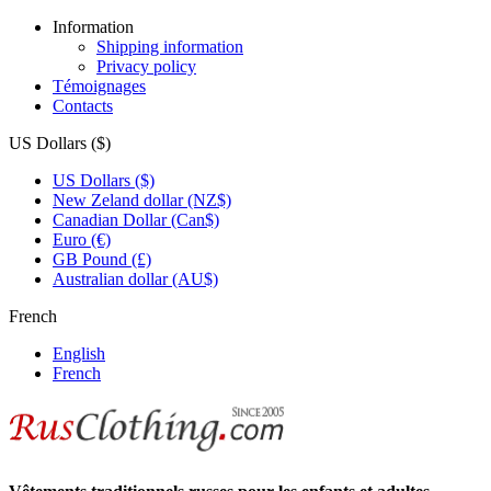
Information
Shipping information
Privacy policy
Témoignages
Contacts
US Dollars ($)
US Dollars ($)
New Zeland dollar (NZ$)
Canadian Dollar (Can$)
Euro (€)
GB Pound (£)
Australian dollar (AU$)
French
English
French