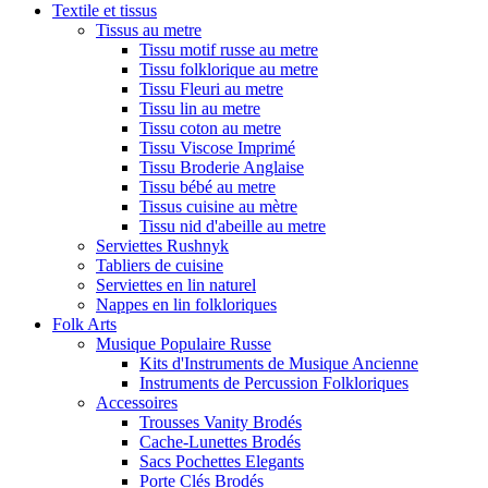
Textile et tissus
Tissus au metre
Tissu motif russe au metre
Tissu folklorique au metre
Tissu Fleuri au metre
Tissu lin au metre
Tissu coton au metre
Tissu Viscose Imprimé
Tissu Broderie Anglaise
Tissu bébé au metre
Tissus cuisine au mètre
Tissu nid d'abeille au metre
Serviettes Rushnyk
Tabliers de cuisine
Serviettes en lin naturel
Nappes en lin folkloriques
Folk Arts
Musique Populaire Russe
Kits d'Instruments de Musique Ancienne
Instruments de Percussion Folkloriques
Accessoires
Trousses Vanity Brodés
Cache-Lunettes Brodés
Sacs Pochettes Elegants
Porte Clés Brodés