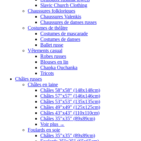
Slavic Church Clothing
Chaussures folkloriques
Chaussures Valenkis
Chaussures de danses russes
Costumes de théâtre
Costumes de mascarade
Costumes de danses
Ballet russe
Vêtements casual
Robes russes
Blouses en lin
Chapka Ouchanka
Tricots
Châles russes
Châles en laine
Châles 58"x58" (148x148cm)
Châles 57"x57" (146x146cm)
Châles 53"x53" (135x135cm)
Châles 49"x49" (125x125cm)
Châles 43"x43" (110x110cm)
Châles 35"x35" (89x89cm)
Voir plus
→
Foulards en soie
Châles 35"x35" (89x89cm)