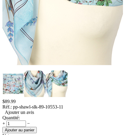
$
89.99
Réf.:
pp-shawl-slk-89-10553-11
Ajouter un avis
Quantité:
+
−
Ajouter au panier