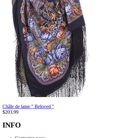
Châle de laine '' Beloved ''
$
203.99
INFO