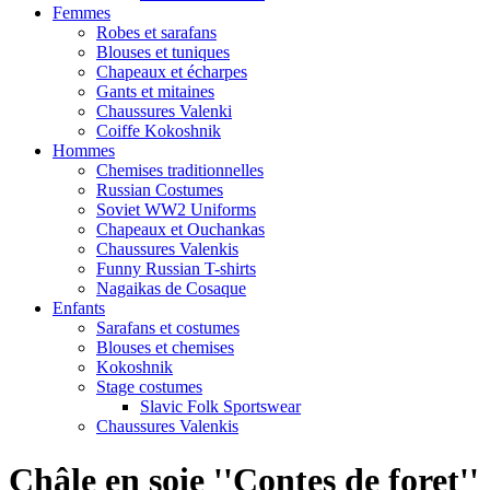
Femmes
Robes et sarafans
Blouses et tuniques
Chapeaux et écharpes
Gants et mitaines
Chaussures Valenki
Coiffe Kokoshnik
Hommes
Chemises traditionnelles
Russian Costumes
Soviet WW2 Uniforms
Chapeaux et Ouchankas
Chaussures Valenkis
Funny Russian T-shirts
Nagaikas de Cosaque
Enfants
Sarafans et costumes
Blouses et chemises
Kokoshnik
Stage costumes
Slavic Folk Sportswear
Chaussures Valenkis
Châle en soie ''Contes de foret''