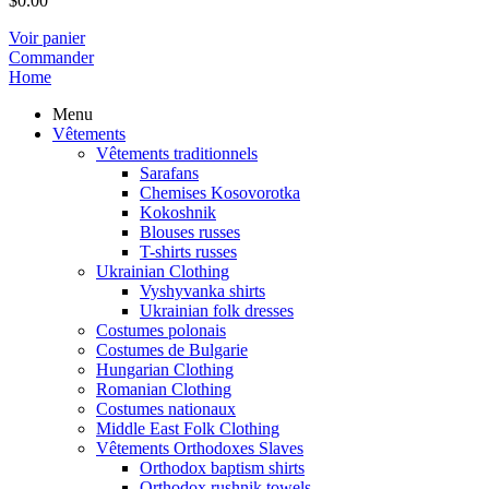
$
0.00
Voir panier
Commander
Home
Menu
Vêtements
Vêtements traditionnels
Sarafans
Chemises Kosovorotka
Kokoshnik
Blouses russes
T-shirts russes
Ukrainian Clothing
Vyshyvanka shirts
Ukrainian folk dresses
Costumes polonais
Costumes de Bulgarie
Hungarian Clothing
Romanian Clothing
Costumes nationaux
Middle East Folk Clothing
Vêtements Orthodoxes Slaves
Orthodox baptism shirts
Orthodox rushnik towels