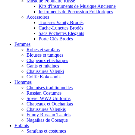
Musique Populaire Russe
Kits d'Instruments de Musique Ancienne
Instruments de Percussion Folkloriques
Accessoires
Trousses Vanity Brodés
Cache-Lunettes Brodés
Sacs Pochettes Elegants
Porte Clés Brodés
Femmes
Robes et sarafans
Blouses et tuniques
Chapeaux et écharpes
Gants et mitaines
Chaussures Valenki
Coiffe Kokoshnik
Hommes
Chemises traditionnelles
Russian Costumes
Soviet WW2 Uniforms
Chapeaux et Ouchankas
Chaussures Valenkis
Funny Russian T-shirts
Nagaikas de Cosaque
Enfants
Sarafans et costumes