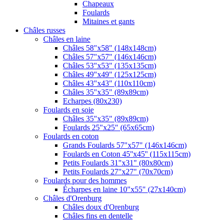
Chapeaux
Foulards
Mitaines et gants
Châles russes
Châles en laine
Châles 58"x58" (148x148cm)
Châles 57"x57" (146x146cm)
Châles 53"x53" (135x135cm)
Châles 49"x49" (125x125cm)
Châles 43"x43" (110x110cm)
Châles 35"x35" (89x89cm)
Echarpes (80х230)
Foulards en soie
Châles 35"x35" (89x89cm)
Foulards 25"x25" (65x65cm)
Foulards en coton
Grands Foulards 57"x57" (146x146cm)
Foulards en Coton 45''x45'' (115x115cm)
Petits Foulards 31"x31" (80x80cm)
Petits Foulards 27"x27" (70x70cm)
Foulards pour des hommes
Écharpes en laine 10"x55" (27x140cm)
Châles d'Orenburg
Châles doux d'Orenburg
Châles fins en dentelle