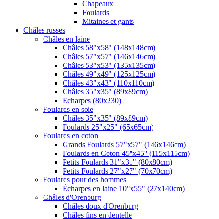
Chapeaux
Foulards
Mitaines et gants
Châles russes
Châles en laine
Châles 58"x58" (148x148cm)
Châles 57"x57" (146x146cm)
Châles 53"x53" (135x135cm)
Châles 49"x49" (125x125cm)
Châles 43"x43" (110x110cm)
Châles 35"x35" (89x89cm)
Echarpes (80х230)
Foulards en soie
Châles 35"x35" (89x89cm)
Foulards 25"x25" (65x65cm)
Foulards en coton
Grands Foulards 57"x57" (146x146cm)
Foulards en Coton 45''x45'' (115x115cm)
Petits Foulards 31"x31" (80x80cm)
Petits Foulards 27"x27" (70x70cm)
Foulards pour des hommes
Écharpes en laine 10"x55" (27x140cm)
Châles d'Orenburg
Châles doux d'Orenburg
Châles fins en dentelle