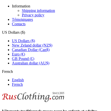
Information
Shipping information
Privacy policy
Témoignages
Contacts
US Dollars ($)
US Dollars ($)
New Zeland dollar (NZ$)
Canadian Dollar (Can$)
Euro (€)
GB Pound (£)
Australian dollar (AU$)
French
English
French