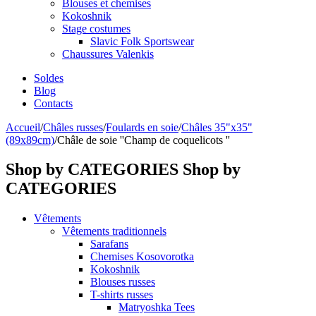
Blouses et chemises
Kokoshnik
Stage costumes
Slavic Folk Sportswear
Chaussures Valenkis
Soldes
Blog
Contacts
Accueil
/
Châles russes
/
Foulards en soie
/
Châles 35"x35"
(89x89cm)
/
Châle de soie ''Champ de coquelicots ''
Shop by CATEGORIES
Shop by
CATEGORIES
Vêtements
Vêtements traditionnels
Sarafans
Chemises Kosovorotka
Kokoshnik
Blouses russes
T-shirts russes
Matryoshka Tees