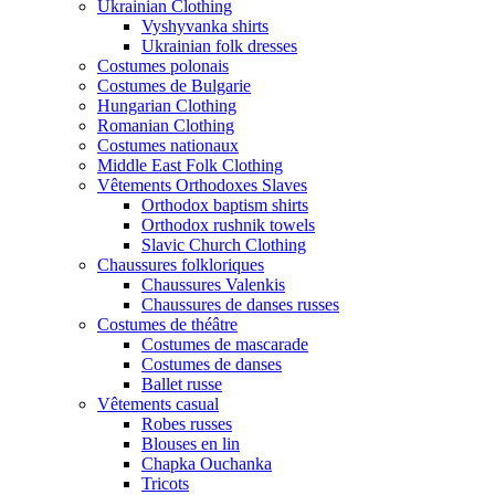
Ukrainian Clothing
Vyshyvanka shirts
Ukrainian folk dresses
Costumes polonais
Costumes de Bulgarie
Hungarian Clothing
Romanian Clothing
Costumes nationaux
Middle East Folk Clothing
Vêtements Orthodoxes Slaves
Orthodox baptism shirts
Orthodox rushnik towels
Slavic Church Clothing
Chaussures folkloriques
Chaussures Valenkis
Chaussures de danses russes
Costumes de théâtre
Costumes de mascarade
Costumes de danses
Ballet russe
Vêtements casual
Robes russes
Blouses en lin
Chapka Ouchanka
Tricots