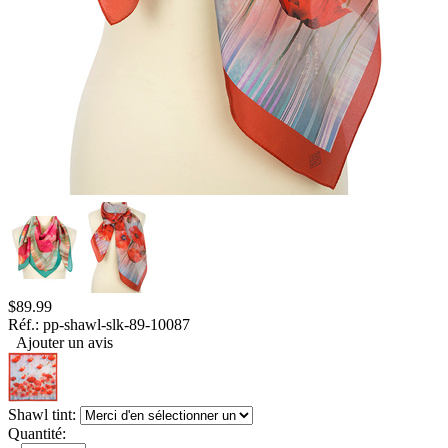
$
89.99
Réf.:
pp-shawl-slk-89-10087
Ajouter un avis
Shawl tint:
Quantité: