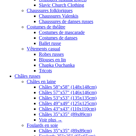
Slavic Church Clothing
Chaussures folkloriques
Chaussures Valenkis
Chaussures de danses russes
Costumes de théâtre
Costumes de mascarade
Costumes de danses
Ballet russe
Vêtements casual
Robes russes
Blouses en lin
Chapka Ouchanka
Tricots
Châles russes
Châles en laine
Châles 58"x58" (148x148cm)
Châles 57"x57" (146x146cm)
Châles 53"x53" (135x135cm)
Châles 49"x49" (125x125cm)
Châles 43"x43" (110x110cm)
Châles 35"x35" (89x89cm)
Voir plus
→
Foulards en soie
Châles 35"x35" (89x89cm)