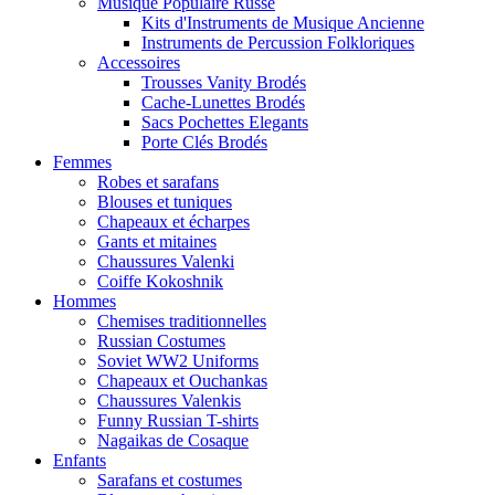
Musique Populaire Russe
Kits d'Instruments de Musique Ancienne
Instruments de Percussion Folkloriques
Accessoires
Trousses Vanity Brodés
Cache-Lunettes Brodés
Sacs Pochettes Elegants
Porte Clés Brodés
Femmes
Robes et sarafans
Blouses et tuniques
Chapeaux et écharpes
Gants et mitaines
Chaussures Valenki
Coiffe Kokoshnik
Hommes
Chemises traditionnelles
Russian Costumes
Soviet WW2 Uniforms
Chapeaux et Ouchankas
Chaussures Valenkis
Funny Russian T-shirts
Nagaikas de Cosaque
Enfants
Sarafans et costumes