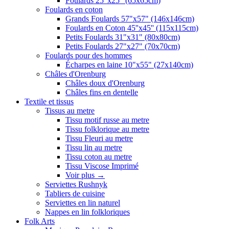
Foulards 25"x25" (65x65cm)
Foulards en coton
Grands Foulards 57"x57" (146x146cm)
Foulards en Coton 45''x45'' (115x115cm)
Petits Foulards 31"x31" (80x80cm)
Petits Foulards 27"x27" (70x70cm)
Foulards pour des hommes
Écharpes en laine 10"x55" (27x140cm)
Châles d'Orenburg
Châles doux d'Orenburg
Châles fins en dentelle
Textile et tissus
Tissus au metre
Tissu motif russe au metre
Tissu folklorique au metre
Tissu Fleuri au metre
Tissu lin au metre
Tissu coton au metre
Tissu Viscose Imprimé
Voir plus
→
Serviettes Rushnyk
Tabliers de cuisine
Serviettes en lin naturel
Nappes en lin folkloriques
Folk Arts