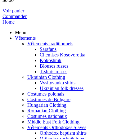
$
0.00
Voir panier
Commander
Home
Menu
Vêtements
Vêtements traditionnels
Sarafans
Chemises Kosovorotka
Kokoshnik
Blouses russes
T-shirts russes
Ukrainian Clothing
Vyshyvanka shirts
Ukrainian folk dresses
Costumes polonais
Costumes de Bulgarie
Hungarian Clothing
Romanian Clothing
Costumes nationaux
Middle East Folk Clothing
Vêtements Orthodoxes Slaves
Orthodox baptism shirts
Orthodox rushnik towels