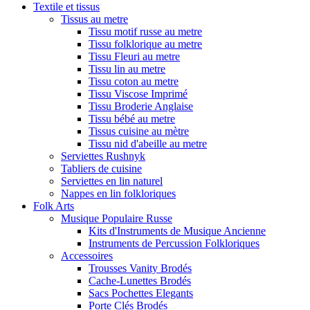
Textile et tissus
Tissus au metre
Tissu motif russe au metre
Tissu folklorique au metre
Tissu Fleuri au metre
Tissu lin au metre
Tissu coton au metre
Tissu Viscose Imprimé
Tissu Broderie Anglaise
Tissu bébé au metre
Tissus cuisine au mètre
Tissu nid d'abeille au metre
Serviettes Rushnyk
Tabliers de cuisine
Serviettes en lin naturel
Nappes en lin folkloriques
Folk Arts
Musique Populaire Russe
Kits d'Instruments de Musique Ancienne
Instruments de Percussion Folkloriques
Accessoires
Trousses Vanity Brodés
Cache-Lunettes Brodés
Sacs Pochettes Elegants
Porte Clés Brodés