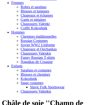
Femmes
Robes et sarafans
Blouses et tuniques
Chapeaux et écharpes
Gants et mitaines
Chaussures Valenki
Coiffe Kokoshnik
Hommes
Chemises traditionnelles
Russian Costumes
Soviet WW2 Uniforms
Chapeaux et Ouchankas
Chaussures Valenkis
Funny Russian T-shirts
Nagaikas de Cosaque
Enfants
Sarafans et costumes
Blouses et chemises
Kokoshnik
Stage costumes
Slavic Folk Sportswear
Chaussures Valenkis
Châle de soie ''Champ de