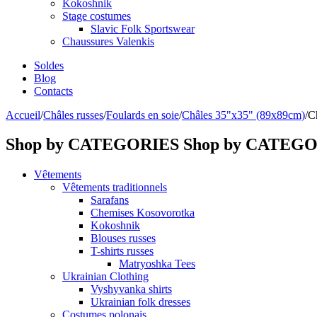
Kokoshnik
Stage costumes
Slavic Folk Sportswear
Chaussures Valenkis
Soldes
Blog
Contacts
Accueil
/
Châles russes
/
Foulards en soie
/
Châles 35"x35" (89x89cm)
/
Ch
Shop by CATEGORIES
Shop by CATEG
Vêtements
Vêtements traditionnels
Sarafans
Chemises Kosovorotka
Kokoshnik
Blouses russes
T-shirts russes
Matryoshka Tees
Ukrainian Clothing
Vyshyvanka shirts
Ukrainian folk dresses
Costumes polonais