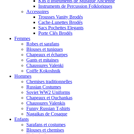
Kits d'Instruments de Musique Ancienne
Instruments de Percussion Folkloriques
Accessoires
Trousses Vanity Brodés
Cache-Lunettes Brodés
Sacs Pochettes Elegants
Porte Clés Brodés
Femmes
Robes et sarafans
Blouses et tuniques
Chapeaux et écharpes
Gants et mitaines
Chaussures Valenki
Coiffe Kokoshnik
Hommes
Chemises traditionnelles
Russian Costumes
Soviet WW2 Uniforms
Chapeaux et Ouchankas
Chaussures Valenkis
Funny Russian T-shirts
Nagaikas de Cosaque
Enfants
Sarafans et costumes
Blouses et chemises