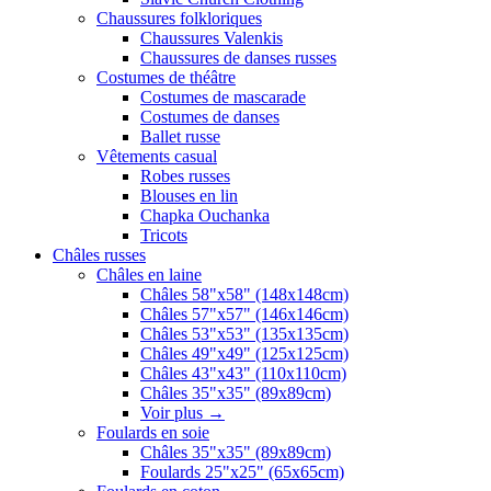
Chaussures folkloriques
Chaussures Valenkis
Chaussures de danses russes
Costumes de théâtre
Costumes de mascarade
Costumes de danses
Ballet russe
Vêtements casual
Robes russes
Blouses en lin
Chapka Ouchanka
Tricots
Châles russes
Châles en laine
Châles 58"x58" (148x148cm)
Châles 57"x57" (146x146cm)
Châles 53"x53" (135x135cm)
Châles 49"x49" (125x125cm)
Châles 43"x43" (110x110cm)
Châles 35"x35" (89x89cm)
Voir plus
→
Foulards en soie
Châles 35"x35" (89x89cm)
Foulards 25"x25" (65x65cm)