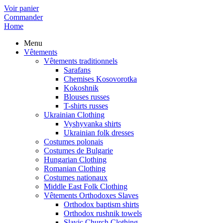
Voir panier
Commander
Home
Menu
Vêtements
Vêtements traditionnels
Sarafans
Chemises Kosovorotka
Kokoshnik
Blouses russes
T-shirts russes
Ukrainian Clothing
Vyshyvanka shirts
Ukrainian folk dresses
Costumes polonais
Costumes de Bulgarie
Hungarian Clothing
Romanian Clothing
Costumes nationaux
Middle East Folk Clothing
Vêtements Orthodoxes Slaves
Orthodox baptism shirts
Orthodox rushnik towels
Slavic Church Clothing