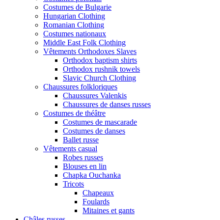
Costumes de Bulgarie
Hungarian Clothing
Romanian Clothing
Costumes nationaux
Middle East Folk Clothing
Vêtements Orthodoxes Slaves
Orthodox baptism shirts
Orthodox rushnik towels
Slavic Church Clothing
Chaussures folkloriques
Chaussures Valenkis
Chaussures de danses russes
Costumes de théâtre
Costumes de mascarade
Costumes de danses
Ballet russe
Vêtements casual
Robes russes
Blouses en lin
Chapka Ouchanka
Tricots
Chapeaux
Foulards
Mitaines et gants
Châles russes