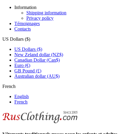
Information
Shipping information
Privacy policy
Témoignages
Contacts
US Dollars ($)
US Dollars ($)
New Zeland dollar (NZ$)
Canadian Dollar (Can$)
Euro (€)
GB Pound (£)
Australian dollar (AU$)
French
English
French