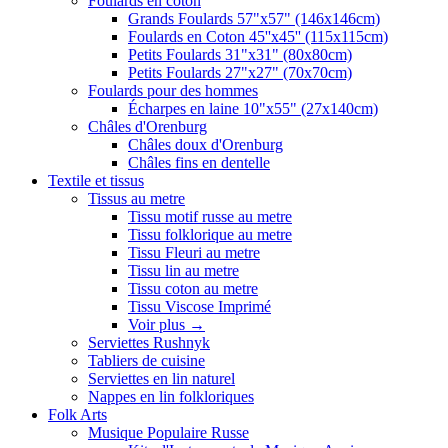
Foulards en coton
Grands Foulards 57"x57" (146x146cm)
Foulards en Coton 45''x45'' (115x115cm)
Petits Foulards 31"x31" (80x80cm)
Petits Foulards 27"x27" (70x70cm)
Foulards pour des hommes
Écharpes en laine 10"x55" (27x140cm)
Châles d'Orenburg
Châles doux d'Orenburg
Châles fins en dentelle
Textile et tissus
Tissus au metre
Tissu motif russe au metre
Tissu folklorique au metre
Tissu Fleuri au metre
Tissu lin au metre
Tissu coton au metre
Tissu Viscose Imprimé
Voir plus
→
Serviettes Rushnyk
Tabliers de cuisine
Serviettes en lin naturel
Nappes en lin folkloriques
Folk Arts
Musique Populaire Russe