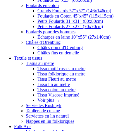
Foulards 25"x25" (65x65cm)
Foulards en coton
Grands Foulards 57"x57" (146x146cm)
Foulards en Coton 45''x45'' (115x115cm)
Petits Foulards 31"x31" (80x80cm)
Petits Foulards 27"x27" (70x70cm)
Foulards pour des hommes
Écharpes en laine 10"x55" (27x140cm)
Châles d'Orenburg
Châles doux d'Orenburg
Châles fins en dentelle
Textile et tissus
Tissus au metre
Tissu motif russe au metre
Tissu folklorique au metre
Tissu Fleuri au metre
Tissu lin au metre
Tissu coton au metre
Tissu Viscose Imprimé
Voir plus
→
Serviettes Rushnyk
Tabliers de cuisine
Serviettes en lin naturel
Nappes en lin folkloriques
Folk Arts