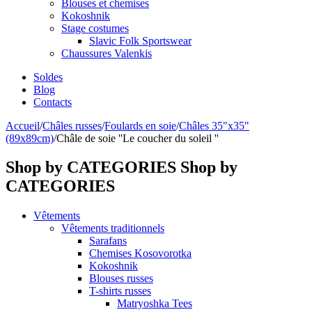
Blouses et chemises
Kokoshnik
Stage costumes
Slavic Folk Sportswear
Chaussures Valenkis
Soldes
Blog
Contacts
Accueil
/
Châles russes
/
Foulards en soie
/
Châles 35"x35"
(89x89cm)
/
Châle de soie ''Le coucher du soleil ''
Shop by CATEGORIES
Shop by
CATEGORIES
Vêtements
Vêtements traditionnels
Sarafans
Chemises Kosovorotka
Kokoshnik
Blouses russes
T-shirts russes
Matryoshka Tees