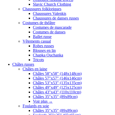
Slavic Church Clothing
Chaussures folkloriques
Chaussures Valenkis
Chaussures de danses russes
Costumes de théâtre
Costumes de mascarade
Costumes de danses
Ballet russe
Vêtements casual
Robes russes
Blouses en lin
Chapka Ouchanka
Tricots
Châles russes
Châles en laine
Châles 58"x58" (148x148cm)
Châles 57"x57" (146x146cm)
Châles 53"x53" (135x135cm)
Châles 49"x49" (125x125cm)
Châles 43"x43" (110x110cm)
Châles 35"x35" (89x89cm)
Voir plus
→
Foulards en soie
Châles 35"x35" (89x89cm)