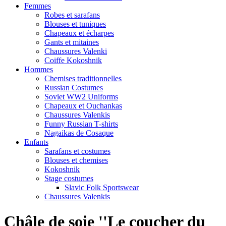
Femmes
Robes et sarafans
Blouses et tuniques
Chapeaux et écharpes
Gants et mitaines
Chaussures Valenki
Coiffe Kokoshnik
Hommes
Chemises traditionnelles
Russian Costumes
Soviet WW2 Uniforms
Chapeaux et Ouchankas
Chaussures Valenkis
Funny Russian T-shirts
Nagaikas de Cosaque
Enfants
Sarafans et costumes
Blouses et chemises
Kokoshnik
Stage costumes
Slavic Folk Sportswear
Chaussures Valenkis
Châle de soie ''Le coucher du