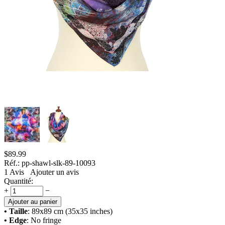
$
89.99
Réf.:
pp-shawl-slk-89-10093
1
Avis
Ajouter un avis
Quantité:
+
−
Ajouter au panier
• Taille
: 89x89 cm (35x35 inches)
• Edge
: No fringe