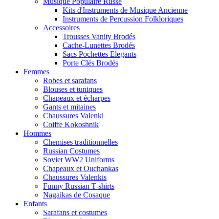
Musique Populaire Russe
Kits d'Instruments de Musique Ancienne
Instruments de Percussion Folkloriques
Accessoires
Trousses Vanity Brodés
Cache-Lunettes Brodés
Sacs Pochettes Elegants
Porte Clés Brodés
Femmes
Robes et sarafans
Blouses et tuniques
Chapeaux et écharpes
Gants et mitaines
Chaussures Valenki
Coiffe Kokoshnik
Hommes
Chemises traditionnelles
Russian Costumes
Soviet WW2 Uniforms
Chapeaux et Ouchankas
Chaussures Valenkis
Funny Russian T-shirts
Nagaikas de Cosaque
Enfants
Sarafans et costumes