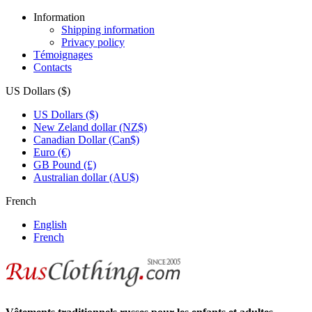
Information
Shipping information
Privacy policy
Témoignages
Contacts
US Dollars ($)
US Dollars ($)
New Zeland dollar (NZ$)
Canadian Dollar (Can$)
Euro (€)
GB Pound (£)
Australian dollar (AU$)
French
English
French