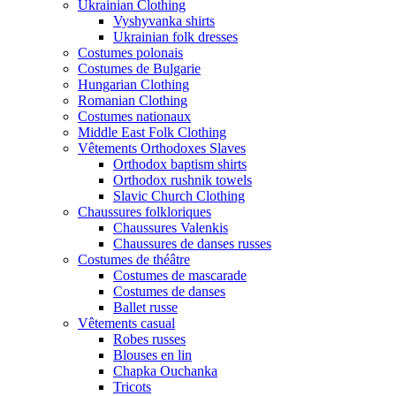
Ukrainian Clothing
Vyshyvanka shirts
Ukrainian folk dresses
Costumes polonais
Costumes de Bulgarie
Hungarian Clothing
Romanian Clothing
Costumes nationaux
Middle East Folk Clothing
Vêtements Orthodoxes Slaves
Orthodox baptism shirts
Orthodox rushnik towels
Slavic Church Clothing
Chaussures folkloriques
Chaussures Valenkis
Chaussures de danses russes
Costumes de théâtre
Costumes de mascarade
Costumes de danses
Ballet russe
Vêtements casual
Robes russes
Blouses en lin
Chapka Ouchanka
Tricots