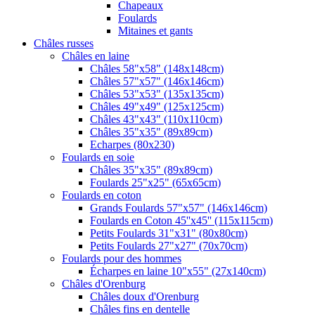
Chapeaux
Foulards
Mitaines et gants
Châles russes
Châles en laine
Châles 58"x58" (148x148cm)
Châles 57"x57" (146x146cm)
Châles 53"x53" (135x135cm)
Châles 49"x49" (125x125cm)
Châles 43"x43" (110x110cm)
Châles 35"x35" (89x89cm)
Echarpes (80х230)
Foulards en soie
Châles 35"x35" (89x89cm)
Foulards 25"x25" (65x65cm)
Foulards en coton
Grands Foulards 57"x57" (146x146cm)
Foulards en Coton 45''x45'' (115x115cm)
Petits Foulards 31"x31" (80x80cm)
Petits Foulards 27"x27" (70x70cm)
Foulards pour des hommes
Écharpes en laine 10"x55" (27x140cm)
Châles d'Orenburg
Châles doux d'Orenburg
Châles fins en dentelle