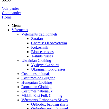
$
0.00
Voir panier
Commander
Home
Menu
Vêtements
Vêtements traditionnels
Sarafans
Chemises Kosovorotka
Kokoshnik
Blouses russes
T-shirts russes
Ukrainian Clothing
Vyshyvanka shirts
Ukrainian folk dresses
Costumes polonais
Costumes de Bulgarie
Hungarian Clothing
Romanian Clothing
Costumes nationaux
Middle East Folk Clothing
Vêtements Orthodoxes Slaves
Orthodox baptism shirts
Orthodox rushnik towels