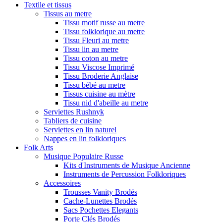
Textile et tissus
Tissus au metre
Tissu motif russe au metre
Tissu folklorique au metre
Tissu Fleuri au metre
Tissu lin au metre
Tissu coton au metre
Tissu Viscose Imprimé
Tissu Broderie Anglaise
Tissu bébé au metre
Tissus cuisine au mètre
Tissu nid d'abeille au metre
Serviettes Rushnyk
Tabliers de cuisine
Serviettes en lin naturel
Nappes en lin folkloriques
Folk Arts
Musique Populaire Russe
Kits d'Instruments de Musique Ancienne
Instruments de Percussion Folkloriques
Accessoires
Trousses Vanity Brodés
Cache-Lunettes Brodés
Sacs Pochettes Elegants
Porte Clés Brodés