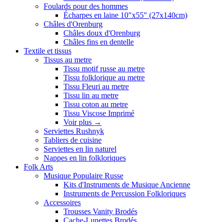
Foulards pour des hommes
Écharpes en laine 10"x55" (27x140cm)
Châles d'Orenburg
Châles doux d'Orenburg
Châles fins en dentelle
Textile et tissus
Tissus au metre
Tissu motif russe au metre
Tissu folklorique au metre
Tissu Fleuri au metre
Tissu lin au metre
Tissu coton au metre
Tissu Viscose Imprimé
Voir plus
→
Serviettes Rushnyk
Tabliers de cuisine
Serviettes en lin naturel
Nappes en lin folkloriques
Folk Arts
Musique Populaire Russe
Kits d'Instruments de Musique Ancienne
Instruments de Percussion Folkloriques
Accessoires
Trousses Vanity Brodés
Cache-Lunettes Brodés