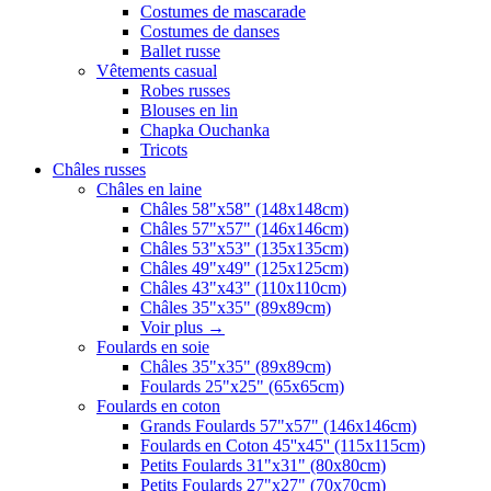
Costumes de mascarade
Costumes de danses
Ballet russe
Vêtements casual
Robes russes
Blouses en lin
Chapka Ouchanka
Tricots
Châles russes
Châles en laine
Châles 58"x58" (148x148cm)
Châles 57"x57" (146x146cm)
Châles 53"x53" (135x135cm)
Châles 49"x49" (125x125cm)
Châles 43"x43" (110x110cm)
Châles 35"x35" (89x89cm)
Voir plus
→
Foulards en soie
Châles 35"x35" (89x89cm)
Foulards 25"x25" (65x65cm)
Foulards en coton
Grands Foulards 57"x57" (146x146cm)
Foulards en Coton 45''x45'' (115x115cm)
Petits Foulards 31"x31" (80x80cm)
Petits Foulards 27"x27" (70x70cm)