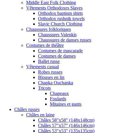
Middle East Folk Clothing
Vêtements Orthodoxes Slaves
Orthodox baptism shirts
Orthodox rushnik towels
Slavic Church Clothing
Chaussures folkloriques
Chaussures Valenkis
Chaussures de danses russes
Costumes de théâtre
Costumes de mascarade
Costumes de danses
Ballet russe
Vêtements casual
Robes russes
Blouses en lin
Chapka Ouchanka
Tricots
Chapeaux
Foulards
Mitaines et gants
Châles russes
Châles en laine
Châles 58"x58" (148x148cm)
Châles 57"x57" (146x146cm)
Châles 53"x53" (135x135cm)