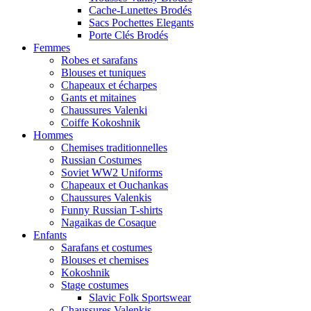
Cache-Lunettes Brodés
Sacs Pochettes Elegants
Porte Clés Brodés
Femmes
Robes et sarafans
Blouses et tuniques
Chapeaux et écharpes
Gants et mitaines
Chaussures Valenki
Coiffe Kokoshnik
Hommes
Chemises traditionnelles
Russian Costumes
Soviet WW2 Uniforms
Chapeaux et Ouchankas
Chaussures Valenkis
Funny Russian T-shirts
Nagaikas de Cosaque
Enfants
Sarafans et costumes
Blouses et chemises
Kokoshnik
Stage costumes
Slavic Folk Sportswear
Chaussures Valenkis