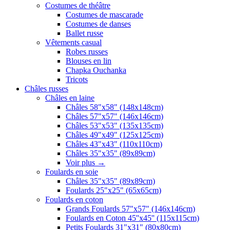
Costumes de théâtre
Costumes de mascarade
Costumes de danses
Ballet russe
Vêtements casual
Robes russes
Blouses en lin
Chapka Ouchanka
Tricots
Châles russes
Châles en laine
Châles 58"x58" (148x148cm)
Châles 57"x57" (146x146cm)
Châles 53"x53" (135x135cm)
Châles 49"x49" (125x125cm)
Châles 43"x43" (110x110cm)
Châles 35"x35" (89x89cm)
Voir plus
→
Foulards en soie
Châles 35"x35" (89x89cm)
Foulards 25"x25" (65x65cm)
Foulards en coton
Grands Foulards 57"x57" (146x146cm)
Foulards en Coton 45''x45'' (115x115cm)
Petits Foulards 31"x31" (80x80cm)