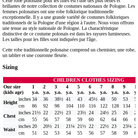
Cette robe polonaise pour les filles est l'une des plus belles et
brillantes de notre collection de costumes nationaux de Pologne. Les
femmes polonaises ont une robe folklorique traditionnelle
exceptionnelle. Il y a une grande variété de costumes folkloriques
traditionnels de la Pologne d'une région à l'autre. Nous vous offrons
une tenue au style nationale de Pologne. La charactéristique
distinctive de ce costume polonais est dans les rayures lumineuses.
Les tailles pour les filles sont indiquées par l'âge.
Cette robe traditionnelle polonaise comprend un chemisier, une robe,
un tablier et une couronne fleurie.
Sizing
CHILDREN CLOTHES SIZING
Our size
1
2
3
4
5
6
7
8
9
1
(kids age)
y.o.
y.o.
y.o.
y.o.
y.o.
y.o.
y.o.
y.o.
y.o.
y.
inches
34
36
38½
41
43
45½
48
50
53
5
Height
cm
86
92
98
104
110
116
122
128
134
1
inches
21½
22
22½
23
23½
24
24½
25
26
2
Chest
cm
55
56
57
58
59
60
62
64
66
6
inches
20
20½
21
21¼
21½
22
22½
23
23¼
2
Waist
cm
51
52
53
54
55
56
57
58
59
6