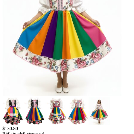
$
130.80
Réf.:
ts-plsfl-ctsme-grl