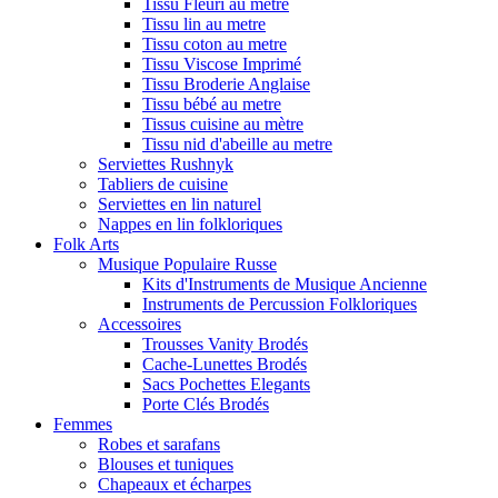
Tissu Fleuri au metre
Tissu lin au metre
Tissu coton au metre
Tissu Viscose Imprimé
Tissu Broderie Anglaise
Tissu bébé au metre
Tissus cuisine au mètre
Tissu nid d'abeille au metre
Serviettes Rushnyk
Tabliers de cuisine
Serviettes en lin naturel
Nappes en lin folkloriques
Folk Arts
Musique Populaire Russe
Kits d'Instruments de Musique Ancienne
Instruments de Percussion Folkloriques
Accessoires
Trousses Vanity Brodés
Cache-Lunettes Brodés
Sacs Pochettes Elegants
Porte Clés Brodés
Femmes
Robes et sarafans
Blouses et tuniques
Chapeaux et écharpes