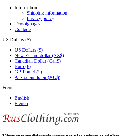
Information
Shipping information
Privacy policy
Témoignages
Contacts
US Dollars ($)
US Dollars ($)
New Zeland dollar (NZ$)
Canadian Dollar (Can$)
Euro (€)
GB Pound (£)
Australian dollar (AU$)
French
English
French