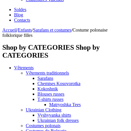
Soldes
Blog
Contacts
Accueil
/
Enfants
/
Sarafans et costumes
/
Costume polonaise
folklorique filles
Shop by CATEGORIES
Shop by
CATEGORIES
Vêtements
Vêtements traditionnels
Sarafans
Chemises Kosovorotka
Kokoshnik
Blouses russes
T-shirts russes
Matryoshka Tees
Ukrainian Clothing
Vyshyvanka shirts
Ukrainian folk dresses
Costumes polonais
Costumes de Bulgarie