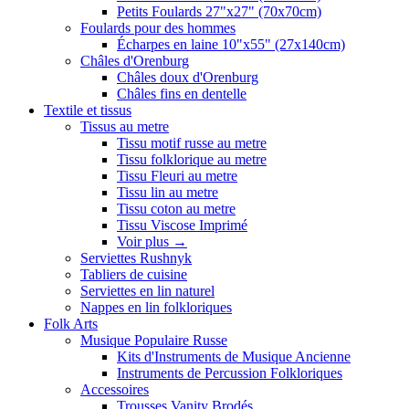
Petits Foulards 27"x27" (70x70cm)
Foulards pour des hommes
Écharpes en laine 10"x55" (27x140cm)
Châles d'Orenburg
Châles doux d'Orenburg
Châles fins en dentelle
Textile et tissus
Tissus au metre
Tissu motif russe au metre
Tissu folklorique au metre
Tissu Fleuri au metre
Tissu lin au metre
Tissu coton au metre
Tissu Viscose Imprimé
Voir plus
→
Serviettes Rushnyk
Tabliers de cuisine
Serviettes en lin naturel
Nappes en lin folkloriques
Folk Arts
Musique Populaire Russe
Kits d'Instruments de Musique Ancienne
Instruments de Percussion Folkloriques
Accessoires
Trousses Vanity Brodés