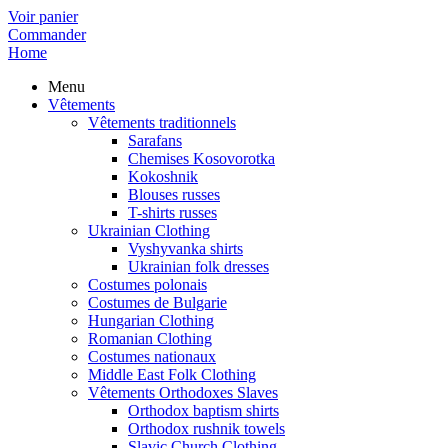
Voir panier
Commander
Home
Menu
Vêtements
Vêtements traditionnels
Sarafans
Chemises Kosovorotka
Kokoshnik
Blouses russes
T-shirts russes
Ukrainian Clothing
Vyshyvanka shirts
Ukrainian folk dresses
Costumes polonais
Costumes de Bulgarie
Hungarian Clothing
Romanian Clothing
Costumes nationaux
Middle East Folk Clothing
Vêtements Orthodoxes Slaves
Orthodox baptism shirts
Orthodox rushnik towels
Slavic Church Clothing