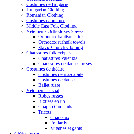
Costumes de Bulgarie
Hungarian Clothing
Romanian Clothing
Costumes nationaux
Middle East Folk Clothing
Vêtements Orthodoxes Slaves
Orthodox baptism shirts
Orthodox rushnik towels
Slavic Church Clothing
Chaussures folkloriques
Chaussures Valenkis
Chaussures de danses russes
Costumes de théâtre
Costumes de mascarade
Costumes de danses
Ballet russe
Vêtements casual
Robes russes
Blouses en lin
Chapka Ouchanka
Tricots
Chapeaux
Foulards
Mitaines et gants
Châles russes