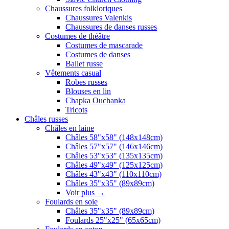
Chaussures folkloriques
Chaussures Valenkis
Chaussures de danses russes
Costumes de théâtre
Costumes de mascarade
Costumes de danses
Ballet russe
Vêtements casual
Robes russes
Blouses en lin
Chapka Ouchanka
Tricots
Châles russes
Châles en laine
Châles 58"x58" (148x148cm)
Châles 57"x57" (146x146cm)
Châles 53"x53" (135x135cm)
Châles 49"x49" (125x125cm)
Châles 43"x43" (110x110cm)
Châles 35"x35" (89x89cm)
Voir plus
→
Foulards en soie
Châles 35"x35" (89x89cm)
Foulards 25"x25" (65x65cm)