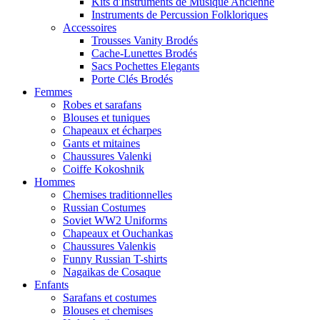
Kits d'Instruments de Musique Ancienne
Instruments de Percussion Folkloriques
Accessoires
Trousses Vanity Brodés
Cache-Lunettes Brodés
Sacs Pochettes Elegants
Porte Clés Brodés
Femmes
Robes et sarafans
Blouses et tuniques
Chapeaux et écharpes
Gants et mitaines
Chaussures Valenki
Coiffe Kokoshnik
Hommes
Chemises traditionnelles
Russian Costumes
Soviet WW2 Uniforms
Chapeaux et Ouchankas
Chaussures Valenkis
Funny Russian T-shirts
Nagaikas de Cosaque
Enfants
Sarafans et costumes
Blouses et chemises