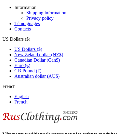
Information
Shipping information
Privacy policy
Témoignages
Contacts
US Dollars ($)
US Dollars ($)
New Zeland dollar (NZ$)
Canadian Dollar (Can$)
Euro (€)
GB Pound (£)
Australian dollar (AU$)
French
English
French