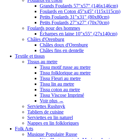
Foulards en coton
Grands Foulards 57"x57" (146x146cm)
Foulards en Coton 45''x45'' (115x115cm)
Petits Foulards 31"x31" (80x80cm)
Petits Foulards 27"x27" (70x70cm)
Foulards pour des hommes
Écharpes en laine 10"x55" (27x140cm)
Châles d'Orenburg
Châles doux d'Orenburg
Châles fins en dentelle
Textile et tissus
Tissus au metre
Tissu motif russe au metre
Tissu folklorique au metre
Tissu Fleuri au metre
Tissu lin au metre
Tissu coton au metre
Tissu Viscose Imprimé
Voir plus
→
Serviettes Rushnyk
Tabliers de cuisine
Serviettes en lin naturel
Nappes en lin folkloriques
Folk Arts
Musique Populaire Russe