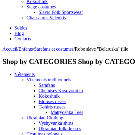
Kokoshnik
Stage costumes
Slavic Folk Sportswear
Chaussures Valenkis
Soldes
Blog
Contacts
Accueil
/
Enfants
/
Sarafans et costumes
/
Robe slave ''Belaruska'' fille
Shop by CATEGORIES
Shop by CATEG
Vêtements
Vêtements traditionnels
Sarafans
Chemises Kosovorotka
Kokoshnik
Blouses russes
T-shirts russes
Matryoshka Tees
Ukrainian Clothing
Vyshyvanka shirts
Ukrainian folk dresses
Costumes polonais