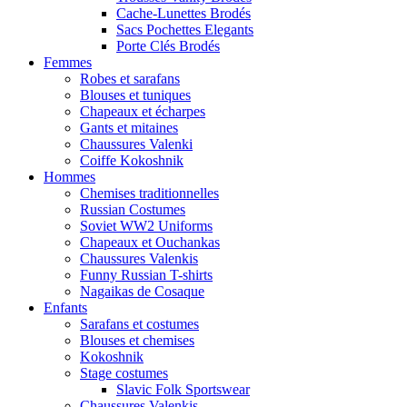
Cache-Lunettes Brodés
Sacs Pochettes Elegants
Porte Clés Brodés
Femmes
Robes et sarafans
Blouses et tuniques
Chapeaux et écharpes
Gants et mitaines
Chaussures Valenki
Coiffe Kokoshnik
Hommes
Chemises traditionnelles
Russian Costumes
Soviet WW2 Uniforms
Chapeaux et Ouchankas
Chaussures Valenkis
Funny Russian T-shirts
Nagaikas de Cosaque
Enfants
Sarafans et costumes
Blouses et chemises
Kokoshnik
Stage costumes
Slavic Folk Sportswear
Chaussures Valenkis