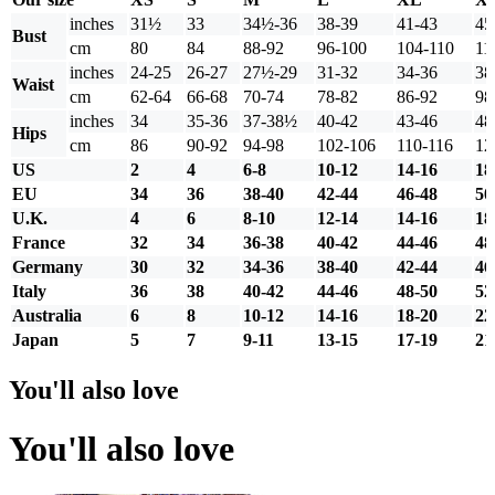
inches
31½
33
34½-36
38-39
41-43
45
Bust
cm
80
84
88-92
96-100
104-110
11
inches
24-25
26-27
27½-29
31-32
34-36
38
Waist
cm
62-64
66-68
70-74
78-82
86-92
98
inches
34
35-36
37-38½
40-42
43-46
48
Hips
cm
86
90-92
94-98
102-106
110-116
12
US
2
4
6-8
10-12
14-16
18
EU
34
36
38-40
42-44
46-48
50
U.K.
4
6
8-10
12-14
14-16
18
France
32
34
36-38
40-42
44-46
48
Germany
30
32
34-36
38-40
42-44
46
Italy
36
38
40-42
44-46
48-50
52
Australia
6
8
10-12
14-16
18-20
22
Japan
5
7
9-11
13-15
17-19
21
You'll also love
You'll also love