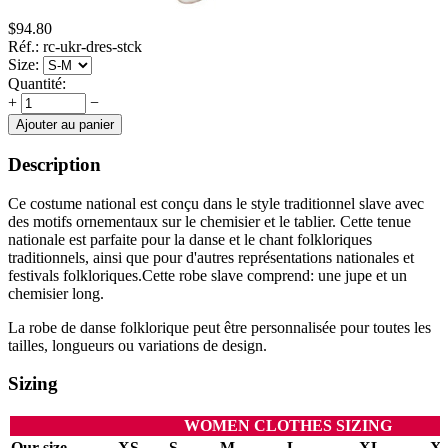
$
94.80
Réf.:
rc-ukr-dres-stck
Size:
Quantité:
+
−
Ajouter au panier
Description
Ce costume national
est conçu dans le style traditionnel slave avec
des motifs ornementaux sur le chemisier et le tablier. Cette tenue
nationale est parfaite pour la danse et le chant folkloriques
traditionnels, ainsi que pour d'autres représentations nationales et
festivals folkloriques.Cette robe slave
comprend: une jupe et un
chemisier long.
La robe de danse folklorique peut être personnalisée pour toutes les
tailles, longueurs ou variations de design.
Sizing
WOMEN CLOTHES SIZING
Our size
XS
S
M
L
XL
X