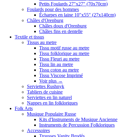
Petits Foulards 27"x27" (70x70cm)
Foulards pour des hommes
Écharpes en laine 10"x55" (27x140cm)
Châles d'Orenburg
Châles doux d'Orenburg
Châles fins en dentelle
Textile et tissus
Tissus au metre
Tissu motif russe au metre
Tissu folklorique au metre
Tissu Fleuri au metre
Tissu lin au metre
Tissu coton au metre
Tissu Viscose Imprimé
Voir plus
→
Serviettes Rushnyk
Tabliers de cuisine
Serviettes en lin naturel
Nappes en lin folkloriques
Folk Arts
Musique Populaire Russe
Kits d'Instruments de Musique Ancienne
Instruments de Percussion Folkloriques
Accessoires
Trousses Vanity Brodés