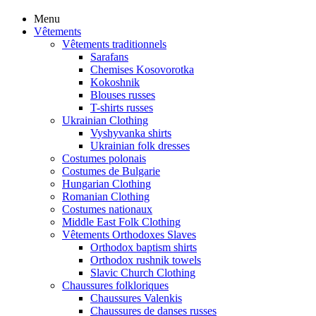
Menu
Vêtements
Vêtements traditionnels
Sarafans
Chemises Kosovorotka
Kokoshnik
Blouses russes
T-shirts russes
Ukrainian Clothing
Vyshyvanka shirts
Ukrainian folk dresses
Costumes polonais
Costumes de Bulgarie
Hungarian Clothing
Romanian Clothing
Costumes nationaux
Middle East Folk Clothing
Vêtements Orthodoxes Slaves
Orthodox baptism shirts
Orthodox rushnik towels
Slavic Church Clothing
Chaussures folkloriques
Chaussures Valenkis
Chaussures de danses russes