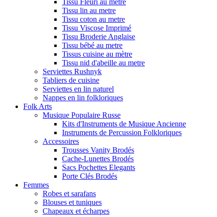
Tissu Fleuri au metre
Tissu lin au metre
Tissu coton au metre
Tissu Viscose Imprimé
Tissu Broderie Anglaise
Tissu bébé au metre
Tissus cuisine au mètre
Tissu nid d'abeille au metre
Serviettes Rushnyk
Tabliers de cuisine
Serviettes en lin naturel
Nappes en lin folkloriques
Folk Arts
Musique Populaire Russe
Kits d'Instruments de Musique Ancienne
Instruments de Percussion Folkloriques
Accessoires
Trousses Vanity Brodés
Cache-Lunettes Brodés
Sacs Pochettes Elegants
Porte Clés Brodés
Femmes
Robes et sarafans
Blouses et tuniques
Chapeaux et écharpes