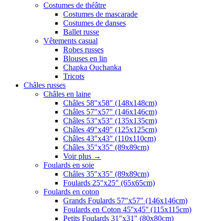
Costumes de théâtre
Costumes de mascarade
Costumes de danses
Ballet russe
Vêtements casual
Robes russes
Blouses en lin
Chapka Ouchanka
Tricots
Châles russes
Châles en laine
Châles 58"x58" (148x148cm)
Châles 57"x57" (146x146cm)
Châles 53"x53" (135x135cm)
Châles 49"x49" (125x125cm)
Châles 43"x43" (110x110cm)
Châles 35"x35" (89x89cm)
Voir plus
→
Foulards en soie
Châles 35"x35" (89x89cm)
Foulards 25"x25" (65x65cm)
Foulards en coton
Grands Foulards 57"x57" (146x146cm)
Foulards en Coton 45''x45'' (115x115cm)
Petits Foulards 31"x31" (80x80cm)