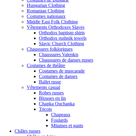
Hungarian Clothing
Romanian Clothing
Costumes nationaux
Middle East Folk Clothing
Vêtements Orthodoxes Slaves
Orthodox baptism shirts
Orthodox rushnik towels
Slavic Church Clothing
Chaussures folkloriques
Chaussures Valenkis
Chaussures de danses russes
Costumes de théâtre
Costumes de mascarade
Costumes de danses
Ballet russe
Vêtements casual
Robes russes
Blouses en lin
Chapka Ouchanka
Tricots
Chapeaux
Foulards
Mitaines et gants
Châles russes