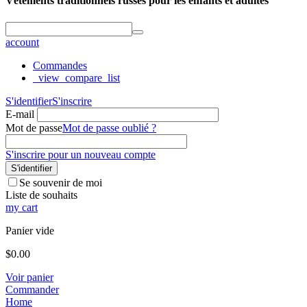
Vêtements traditionnels russes pour les enfants et adultes
account
Commandes
_view_compare_list
S'identifier
S'inscrire
E-mail
Mot de passe
Mot de passe oublié ?
S'inscrire pour un nouveau compte
S'identifier
Se souvenir de moi
Liste de souhaits
my cart
Panier vide
$
0.00
Voir panier
Commander
Home