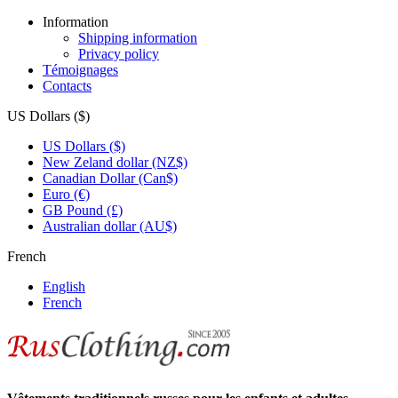
Information
Shipping information
Privacy policy
Témoignages
Contacts
US Dollars ($)
US Dollars ($)
New Zeland dollar (NZ$)
Canadian Dollar (Can$)
Euro (€)
GB Pound (£)
Australian dollar (AU$)
French
English
French