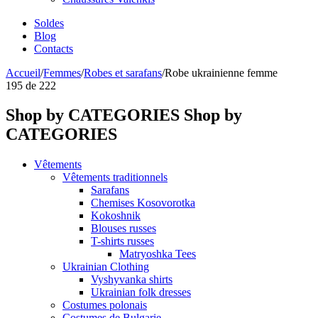
Soldes
Blog
Contacts
Accueil
/
Femmes
/
Robes et sarafans
/
Robe ukrainienne femme
195
de
222
Shop by CATEGORIES
Shop by
CATEGORIES
Vêtements
Vêtements traditionnels
Sarafans
Chemises Kosovorotka
Kokoshnik
Blouses russes
T-shirts russes
Matryoshka Tees
Ukrainian Clothing
Vyshyvanka shirts
Ukrainian folk dresses
Costumes polonais
Costumes de Bulgarie