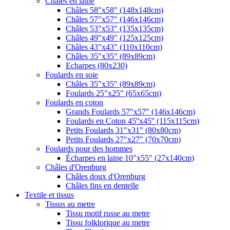
Châles en laine
Châles 58"x58" (148x148cm)
Châles 57"x57" (146x146cm)
Châles 53"x53" (135x135cm)
Châles 49"x49" (125x125cm)
Châles 43"x43" (110x110cm)
Châles 35"x35" (89x89cm)
Echarpes (80х230)
Foulards en soie
Châles 35"x35" (89x89cm)
Foulards 25"x25" (65x65cm)
Foulards en coton
Grands Foulards 57"x57" (146x146cm)
Foulards en Coton 45''x45'' (115x115cm)
Petits Foulards 31"x31" (80x80cm)
Petits Foulards 27"x27" (70x70cm)
Foulards pour des hommes
Écharpes en laine 10"x55" (27x140cm)
Châles d'Orenburg
Châles doux d'Orenburg
Châles fins en dentelle
Textile et tissus
Tissus au metre
Tissu motif russe au metre
Tissu folklorique au metre