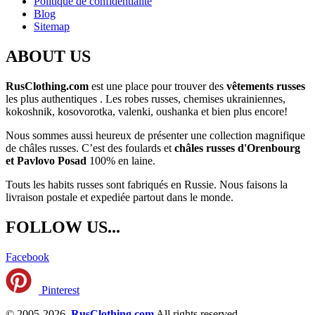
Politique de confidentialité
Blog
Sitemap
ABOUT US
RusClothing.com
est une place pour trouver des
vêtements russes
les plus
authentiques . Les robes russes, chemises ukrainiennes,
kokoshnik, kosovorotka, valenki, oushanka et bien plus encore!
Nous sommes aussi heureux de présenter une collection magnifique
de châles russes. C’est des foulards et
châles russes d'Orenbourg
et Pavlovo Posad
100% en laine.
Touts les habits russes sont fabriqués en Russie. Nous faisons la
livraison postale et expediée partout dans le monde.
FOLLOW US...
Facebook
Pinterest
© 2005-2026
RusClothing.com
All rights reserved.