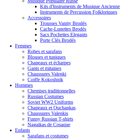
Musique Populaire Russe
Kits d'Instruments de Musique Ancienne
Instruments de Percussion Folkloriques
Accessoires
Trousses Vanity Brodés
Cache-Lunettes Brodés
Sacs Pochettes Elegants
Porte Clés Brodés
Femmes
Robes et sarafans
Blouses et tuniques
Chapeaux et écharpes
Gants et mitaines
Chaussures Valenki
Coiffe Kokoshnik
Hommes
Chemises traditionnelles
Russian Costumes
Soviet WW2 Uniforms
Chapeaux et Ouchankas
Chaussures Valenkis
Funny Russian T-shirts
Nagaikas de Cosaque
Enfants
Sarafans et costumes