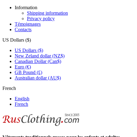
Information
Shipping information
Privacy policy
Témoignages
Contacts
US Dollars ($)
US Dollars ($)
New Zeland dollar (NZ$)
Canadian Dollar (Can$)
Euro (€)
GB Pound (£)
Australian dollar (AU$)
French
English
French