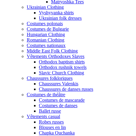
Matryoshka Tees
Ukrainian Clothing
Vyshyvanka shirts
Ukrainian folk dresses
Costumes polonais
Costumes de Bulgarie
Hungarian Clothing
Romanian Clothing
Costumes nationaux
Middle East Folk Clothing
Vêtements Orthodoxes Slaves
Orthodox baptism shirts
Orthodox rushnik towels
Slavic Church Clothing
Chaussures folkloriques
Chaussures Valenkis
Chaussures de danses russes
Costumes de théâtre
Costumes de mascarade
Costumes de danses
Ballet russe
Vêtements casual
Robes russes
Blouses en lin
Chapka Ouchanka