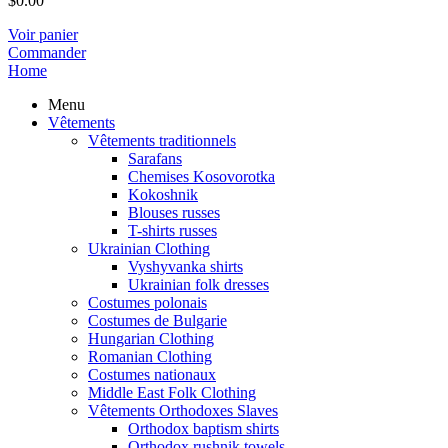
$
0.00
Voir panier
Commander
Home
Menu
Vêtements
Vêtements traditionnels
Sarafans
Chemises Kosovorotka
Kokoshnik
Blouses russes
T-shirts russes
Ukrainian Clothing
Vyshyvanka shirts
Ukrainian folk dresses
Costumes polonais
Costumes de Bulgarie
Hungarian Clothing
Romanian Clothing
Costumes nationaux
Middle East Folk Clothing
Vêtements Orthodoxes Slaves
Orthodox baptism shirts
Orthodox rushnik towels