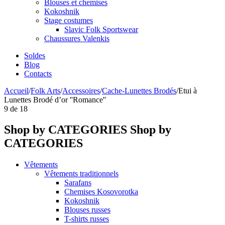
Blouses et chemises
Kokoshnik
Stage costumes
Slavic Folk Sportswear
Chaussures Valenkis
Soldes
Blog
Contacts
Accueil
/
Folk Arts
/
Accessoires
/
Cache-Lunettes Brodés
/
Etui à
Lunettes Brodé d’or ''Romance''
9
de
18
Shop by CATEGORIES
Shop by
CATEGORIES
Vêtements
Vêtements traditionnels
Sarafans
Chemises Kosovorotka
Kokoshnik
Blouses russes
T-shirts russes