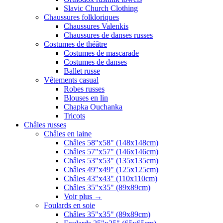
Slavic Church Clothing
Chaussures folkloriques
Chaussures Valenkis
Chaussures de danses russes
Costumes de théâtre
Costumes de mascarade
Costumes de danses
Ballet russe
Vêtements casual
Robes russes
Blouses en lin
Chapka Ouchanka
Tricots
Châles russes
Châles en laine
Châles 58"x58" (148x148cm)
Châles 57"x57" (146x146cm)
Châles 53"x53" (135x135cm)
Châles 49"x49" (125x125cm)
Châles 43"x43" (110x110cm)
Châles 35"x35" (89x89cm)
Voir plus
→
Foulards en soie
Châles 35"x35" (89x89cm)