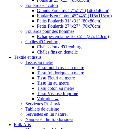
Foulards 25"x25" (65x65cm)
Foulards en coton
Grands Foulards 57"x57" (146x146cm)
Foulards en Coton 45''x45'' (115x115cm)
Petits Foulards 31"x31" (80x80cm)
Petits Foulards 27"x27" (70x70cm)
Foulards pour des hommes
Écharpes en laine 10"x55" (27x140cm)
Châles d'Orenburg
Châles doux d'Orenburg
Châles fins en dentelle
Textile et tissus
Tissus au metre
Tissu motif russe au metre
Tissu folklorique au metre
Tissu Fleuri au metre
Tissu lin au metre
Tissu coton au metre
Tissu Viscose Imprimé
Voir plus
→
Serviettes Rushnyk
Tabliers de cuisine
Serviettes en lin naturel
Nappes en lin folkloriques
Folk Arts