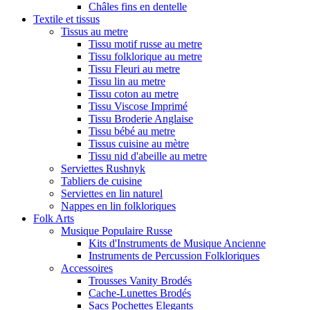
Châles fins en dentelle
Textile et tissus
Tissus au metre
Tissu motif russe au metre
Tissu folklorique au metre
Tissu Fleuri au metre
Tissu lin au metre
Tissu coton au metre
Tissu Viscose Imprimé
Tissu Broderie Anglaise
Tissu bébé au metre
Tissus cuisine au mètre
Tissu nid d'abeille au metre
Serviettes Rushnyk
Tabliers de cuisine
Serviettes en lin naturel
Nappes en lin folkloriques
Folk Arts
Musique Populaire Russe
Kits d'Instruments de Musique Ancienne
Instruments de Percussion Folkloriques
Accessoires
Trousses Vanity Brodés
Cache-Lunettes Brodés
Sacs Pochettes Elegants