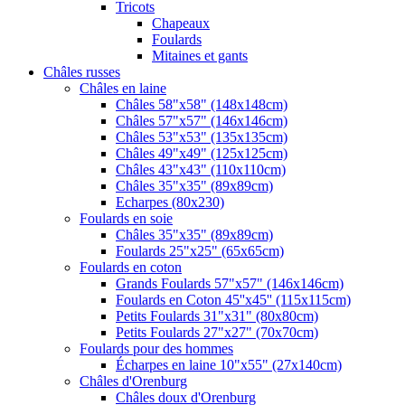
Tricots
Chapeaux
Foulards
Mitaines et gants
Châles russes
Châles en laine
Châles 58"x58" (148x148cm)
Châles 57"x57" (146x146cm)
Châles 53"x53" (135x135cm)
Châles 49"x49" (125x125cm)
Châles 43"x43" (110x110cm)
Châles 35"x35" (89x89cm)
Echarpes (80х230)
Foulards en soie
Châles 35"x35" (89x89cm)
Foulards 25"x25" (65x65cm)
Foulards en coton
Grands Foulards 57"x57" (146x146cm)
Foulards en Coton 45''x45'' (115x115cm)
Petits Foulards 31"x31" (80x80cm)
Petits Foulards 27"x27" (70x70cm)
Foulards pour des hommes
Écharpes en laine 10"x55" (27x140cm)
Châles d'Orenburg
Châles doux d'Orenburg