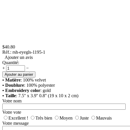
$
40.80
Réf.:
rsh-eyegls-1195-1
Ajouter un avis
Quantité:
+
−
Ajouter au panier
• Matière
: 100% velvet
• Doublure
: 100% polyester
• Embroidery color
: gold
• Taille
: 7.5'' x 3.9'' 0.8'' (19 x 10 x 2 cm)
Votre nom
Votre vote
Excellent !
Très bien
Moyen
Juste
Mauvais
Votre message