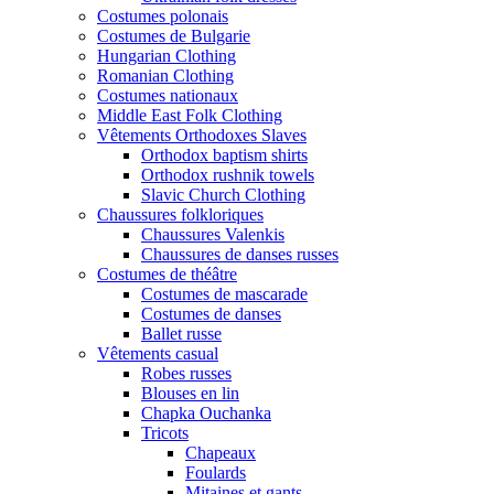
Costumes polonais
Costumes de Bulgarie
Hungarian Clothing
Romanian Clothing
Costumes nationaux
Middle East Folk Clothing
Vêtements Orthodoxes Slaves
Orthodox baptism shirts
Orthodox rushnik towels
Slavic Church Clothing
Chaussures folkloriques
Chaussures Valenkis
Chaussures de danses russes
Costumes de théâtre
Costumes de mascarade
Costumes de danses
Ballet russe
Vêtements casual
Robes russes
Blouses en lin
Chapka Ouchanka
Tricots
Chapeaux
Foulards
Mitaines et gants