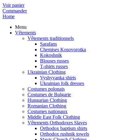
Voir panier
Commander
Home
Menu
Vêtements
Vêtements traditionnels
Sarafans
Chemises Kosovorotka
Kokoshnik
Blouses russes
T-shirts russes
Ukrainian Clothing
Vyshyvanka shirts
Ukrainian folk dresses
Costumes polonais
Costumes de Bulgarie
Hungarian Clothing
Romanian Clothing
Costumes nationaux
Middle East Folk Clothing
Vêtements Orthodoxes Slaves
Orthodox baptism shirts
Orthodox rushnik towels
Slavic Church Clothing