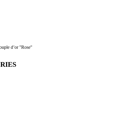
uple d’or ''Rose''
ORIES