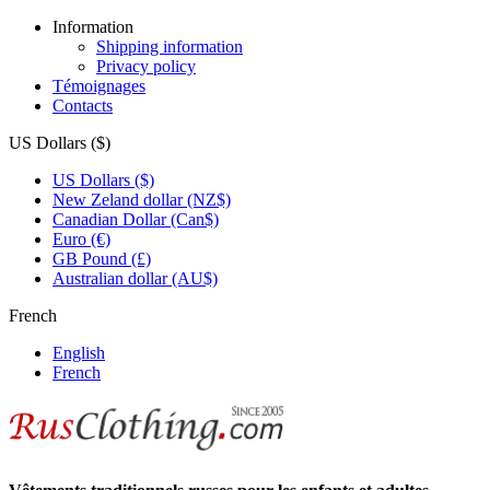
Information
Shipping information
Privacy policy
Témoignages
Contacts
US Dollars ($)
US Dollars ($)
New Zeland dollar (NZ$)
Canadian Dollar (Can$)
Euro (€)
GB Pound (£)
Australian dollar (AU$)
French
English
French