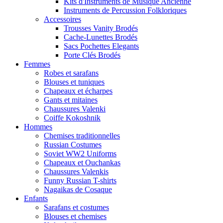
Kits d'Instruments de Musique Ancienne
Instruments de Percussion Folkloriques
Accessoires
Trousses Vanity Brodés
Cache-Lunettes Brodés
Sacs Pochettes Elegants
Porte Clés Brodés
Femmes
Robes et sarafans
Blouses et tuniques
Chapeaux et écharpes
Gants et mitaines
Chaussures Valenki
Coiffe Kokoshnik
Hommes
Chemises traditionnelles
Russian Costumes
Soviet WW2 Uniforms
Chapeaux et Ouchankas
Chaussures Valenkis
Funny Russian T-shirts
Nagaikas de Cosaque
Enfants
Sarafans et costumes
Blouses et chemises