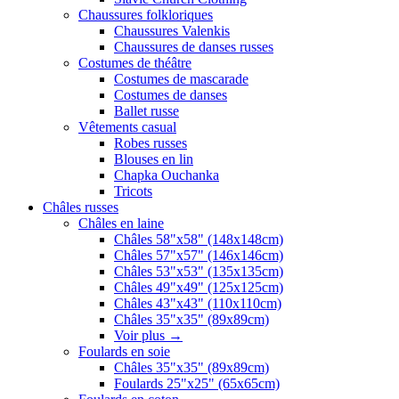
Chaussures folkloriques
Chaussures Valenkis
Chaussures de danses russes
Costumes de théâtre
Costumes de mascarade
Costumes de danses
Ballet russe
Vêtements casual
Robes russes
Blouses en lin
Chapka Ouchanka
Tricots
Châles russes
Châles en laine
Châles 58"x58" (148x148cm)
Châles 57"x57" (146x146cm)
Châles 53"x53" (135x135cm)
Châles 49"x49" (125x125cm)
Châles 43"x43" (110x110cm)
Châles 35"x35" (89x89cm)
Voir plus
→
Foulards en soie
Châles 35"x35" (89x89cm)
Foulards 25"x25" (65x65cm)