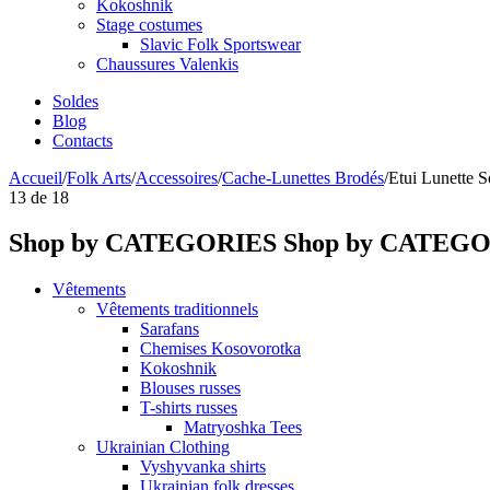
Kokoshnik
Stage costumes
Slavic Folk Sportswear
Chaussures Valenkis
Soldes
Blog
Contacts
Accueil
/
Folk Arts
/
Accessoires
/
Cache-Lunettes Brodés
/
Etui Lunette So
13
de
18
Shop by CATEGORIES
Shop by CATEG
Vêtements
Vêtements traditionnels
Sarafans
Chemises Kosovorotka
Kokoshnik
Blouses russes
T-shirts russes
Matryoshka Tees
Ukrainian Clothing
Vyshyvanka shirts
Ukrainian folk dresses