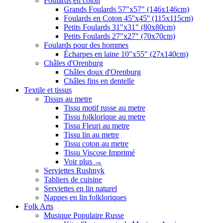
Foulards en coton
Grands Foulards 57"x57" (146x146cm)
Foulards en Coton 45''x45'' (115x115cm)
Petits Foulards 31"x31" (80x80cm)
Petits Foulards 27"x27" (70x70cm)
Foulards pour des hommes
Écharpes en laine 10"x55" (27x140cm)
Châles d'Orenburg
Châles doux d'Orenburg
Châles fins en dentelle
Textile et tissus
Tissus au metre
Tissu motif russe au metre
Tissu folklorique au metre
Tissu Fleuri au metre
Tissu lin au metre
Tissu coton au metre
Tissu Viscose Imprimé
Voir plus
→
Serviettes Rushnyk
Tabliers de cuisine
Serviettes en lin naturel
Nappes en lin folkloriques
Folk Arts
Musique Populaire Russe