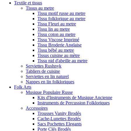
Textile et tissus
Tissus au metre
Tissu motif russe au metre
Tissu folklorique au metre
Tissu Fleuri au metre
Tissu lin au metre
Tissu coton au metre
Tissu Viscose Imprimé
Tissu Broderie Anglaise
Tissu bébé au metre
Tissus cuisine au mètre
Tissu nid d'abeille au metre
Serviettes Rushnyk
Tabliers de cuisine
Serviettes en lin naturel
Nappes en lin folkloriques
Folk Arts
Musique Populaire Russe
Kits d'Instruments de Musique Ancienne
Instruments de Percussion Folkloriques
Accessoires
Trousses Vanity Brodés
Cache-Lunettes Brodés
Sacs Pochettes Elegants
Porte Clés Brodés