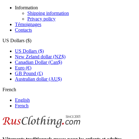
Information
Shipping information
Privacy policy
Témoignages
Contacts
US Dollars ($)
US Dollars ($)
New Zeland dollar (NZ$)
Canadian Dollar (Can$)
Euro (€)
GB Pound (£)
Australian dollar (AU$)
French
English
French