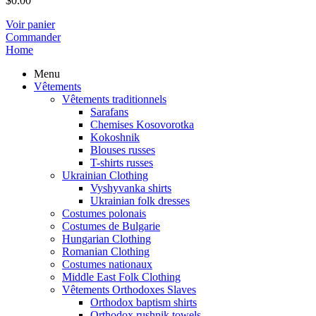
$
0.00
Voir panier
Commander
Home
Menu
Vêtements
Vêtements traditionnels
Sarafans
Chemises Kosovorotka
Kokoshnik
Blouses russes
T-shirts russes
Ukrainian Clothing
Vyshyvanka shirts
Ukrainian folk dresses
Costumes polonais
Costumes de Bulgarie
Hungarian Clothing
Romanian Clothing
Costumes nationaux
Middle East Folk Clothing
Vêtements Orthodoxes Slaves
Orthodox baptism shirts
Orthodox rushnik towels