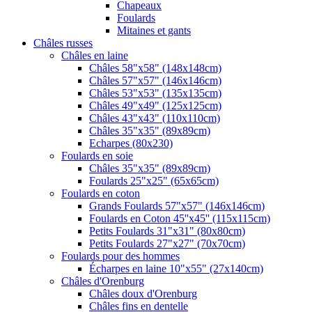
Chapeaux
Foulards
Mitaines et gants
Châles russes
Châles en laine
Châles 58"x58" (148x148cm)
Châles 57"x57" (146x146cm)
Châles 53"x53" (135x135cm)
Châles 49"x49" (125x125cm)
Châles 43"x43" (110x110cm)
Châles 35"x35" (89x89cm)
Echarpes (80х230)
Foulards en soie
Châles 35"x35" (89x89cm)
Foulards 25"x25" (65x65cm)
Foulards en coton
Grands Foulards 57"x57" (146x146cm)
Foulards en Coton 45''x45'' (115x115cm)
Petits Foulards 31"x31" (80x80cm)
Petits Foulards 27"x27" (70x70cm)
Foulards pour des hommes
Écharpes en laine 10"x55" (27x140cm)
Châles d'Orenburg
Châles doux d'Orenburg
Châles fins en dentelle