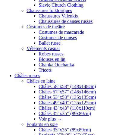
Slavic Church Clothing
Chaussures folkloriques
Chaussures Valenkis
Chaussures de danses russes
Costumes de théâtre
Costumes de mascarade
Costumes de danses
Ballet russe
Vêtements casual
Robes russes
Blouses en lin
Chapka Ouchanka
Tricots
Châles russes
Châles en laine
Châles 58"x58" (148x148cm)
Châles 57"x57" (146x146cm)
Châles 53"x53" (135x135cm)
Châles 49"x49" (125x125cm)
Châles 43"x43" (110x110cm)
Châles 35"x35" (89x89cm)
Voir plus
→
Foulards en soie
Châles 35"x35" (89x89cm)