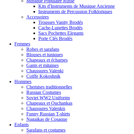
Musique Populaire Russe
Kits d'Instruments de Musique Ancienne
Instruments de Percussion Folkloriques
Accessoires
Trousses Vanity Brodés
Cache-Lunettes Brodés
Sacs Pochettes Elegants
Porte Clés Brodés
Femmes
Robes et sarafans
Blouses et tuniques
Chapeaux et écharpes
Gants et mitaines
Chaussures Valenki
Coiffe Kokoshnik
Hommes
Chemises traditionnelles
Russian Costumes
Soviet WW2 Uniforms
Chapeaux et Ouchankas
Chaussures Valenkis
Funny Russian T-shirts
Nagaikas de Cosaque
Enfants
Sarafans et costumes