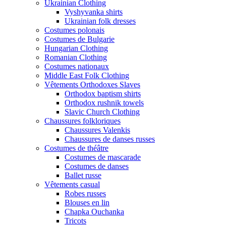
Ukrainian Clothing
Vyshyvanka shirts
Ukrainian folk dresses
Costumes polonais
Costumes de Bulgarie
Hungarian Clothing
Romanian Clothing
Costumes nationaux
Middle East Folk Clothing
Vêtements Orthodoxes Slaves
Orthodox baptism shirts
Orthodox rushnik towels
Slavic Church Clothing
Chaussures folkloriques
Chaussures Valenkis
Chaussures de danses russes
Costumes de théâtre
Costumes de mascarade
Costumes de danses
Ballet russe
Vêtements casual
Robes russes
Blouses en lin
Chapka Ouchanka
Tricots