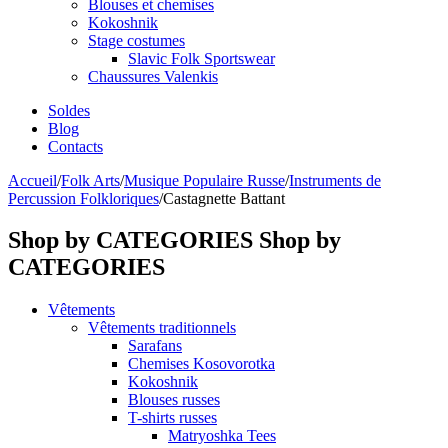
Blouses et chemises
Kokoshnik
Stage costumes
Slavic Folk Sportswear
Chaussures Valenkis
Soldes
Blog
Contacts
Accueil
/
Folk Arts
/
Musique Populaire Russe
/
Instruments de
Percussion Folkloriques
/
Castagnette Battant
Shop by CATEGORIES
Shop by
CATEGORIES
Vêtements
Vêtements traditionnels
Sarafans
Chemises Kosovorotka
Kokoshnik
Blouses russes
T-shirts russes
Matryoshka Tees