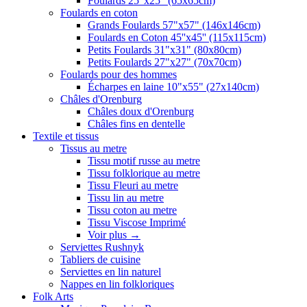
Foulards 25"x25" (65x65cm)
Foulards en coton
Grands Foulards 57"x57" (146x146cm)
Foulards en Coton 45''x45'' (115x115cm)
Petits Foulards 31"x31" (80x80cm)
Petits Foulards 27"x27" (70x70cm)
Foulards pour des hommes
Écharpes en laine 10"x55" (27x140cm)
Châles d'Orenburg
Châles doux d'Orenburg
Châles fins en dentelle
Textile et tissus
Tissus au metre
Tissu motif russe au metre
Tissu folklorique au metre
Tissu Fleuri au metre
Tissu lin au metre
Tissu coton au metre
Tissu Viscose Imprimé
Voir plus
→
Serviettes Rushnyk
Tabliers de cuisine
Serviettes en lin naturel
Nappes en lin folkloriques
Folk Arts