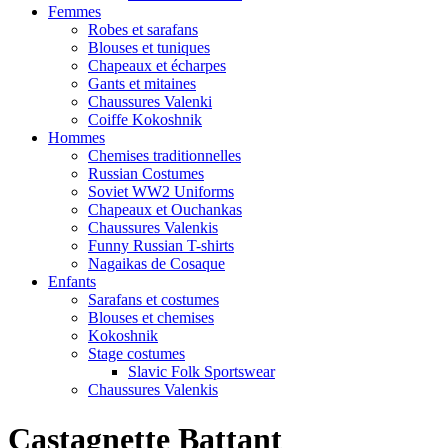
Femmes
Robes et sarafans
Blouses et tuniques
Chapeaux et écharpes
Gants et mitaines
Chaussures Valenki
Coiffe Kokoshnik
Hommes
Chemises traditionnelles
Russian Costumes
Soviet WW2 Uniforms
Chapeaux et Ouchankas
Chaussures Valenkis
Funny Russian T-shirts
Nagaikas de Cosaque
Enfants
Sarafans et costumes
Blouses et chemises
Kokoshnik
Stage costumes
Slavic Folk Sportswear
Chaussures Valenkis
Castagnette Battant