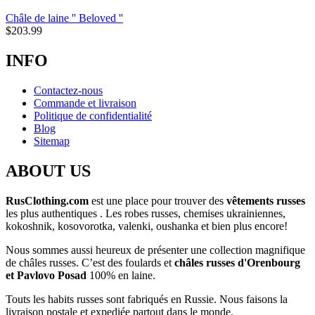
Châle de laine '' Beloved ''
$
203.99
INFO
Contactez-nous
Commande et livraison
Politique de confidentialité
Blog
Sitemap
ABOUT US
RusClothing.com
est une place pour trouver des
vêtements russes
les plus
authentiques . Les robes russes, chemises ukrainiennes,
kokoshnik, kosovorotka, valenki, oushanka et bien plus encore!
Nous sommes aussi heureux de présenter une collection magnifique
de châles russes. C’est des foulards et
châles russes d'Orenbourg
et Pavlovo Posad
100% en laine.
Touts les habits russes sont fabriqués en Russie. Nous faisons la
livraison postale et expediée partout dans le monde.