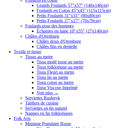
Foulards en coton
Grands Foulards 57"x57" (146x146cm)
Foulards en Coton 45''x45'' (115x115cm)
Petits Foulards 31"x31" (80x80cm)
Petits Foulards 27"x27" (70x70cm)
Foulards pour des hommes
Écharpes en laine 10"x55" (27x140cm)
Châles d'Orenburg
Châles doux d'Orenburg
Châles fins en dentelle
Textile et tissus
Tissus au metre
Tissu motif russe au metre
Tissu folklorique au metre
Tissu Fleuri au metre
Tissu lin au metre
Tissu coton au metre
Tissu Viscose Imprimé
Voir plus
→
Serviettes Rushnyk
Tabliers de cuisine
Serviettes en lin naturel
Nappes en lin folkloriques
Folk Arts
Musique Populaire Russe