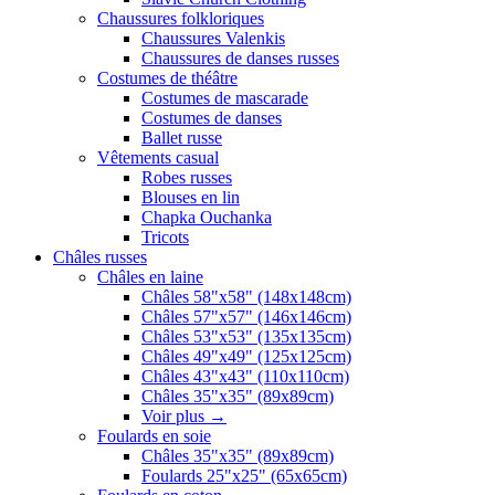
Chaussures folkloriques
Chaussures Valenkis
Chaussures de danses russes
Costumes de théâtre
Costumes de mascarade
Costumes de danses
Ballet russe
Vêtements casual
Robes russes
Blouses en lin
Chapka Ouchanka
Tricots
Châles russes
Châles en laine
Châles 58"x58" (148x148cm)
Châles 57"x57" (146x146cm)
Châles 53"x53" (135x135cm)
Châles 49"x49" (125x125cm)
Châles 43"x43" (110x110cm)
Châles 35"x35" (89x89cm)
Voir plus
→
Foulards en soie
Châles 35"x35" (89x89cm)
Foulards 25"x25" (65x65cm)