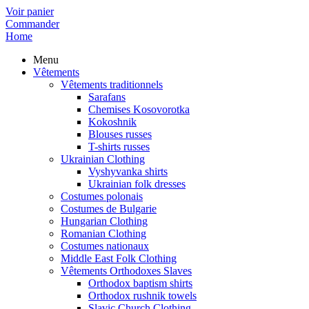
Voir panier
Commander
Home
Menu
Vêtements
Vêtements traditionnels
Sarafans
Chemises Kosovorotka
Kokoshnik
Blouses russes
T-shirts russes
Ukrainian Clothing
Vyshyvanka shirts
Ukrainian folk dresses
Costumes polonais
Costumes de Bulgarie
Hungarian Clothing
Romanian Clothing
Costumes nationaux
Middle East Folk Clothing
Vêtements Orthodoxes Slaves
Orthodox baptism shirts
Orthodox rushnik towels
Slavic Church Clothing