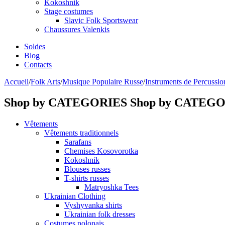
Kokoshnik
Stage costumes
Slavic Folk Sportswear
Chaussures Valenkis
Soldes
Blog
Contacts
Accueil
/
Folk Arts
/
Musique Populaire Russe
/
Instruments de Percussio
Shop by CATEGORIES
Shop by CATEG
Vêtements
Vêtements traditionnels
Sarafans
Chemises Kosovorotka
Kokoshnik
Blouses russes
T-shirts russes
Matryoshka Tees
Ukrainian Clothing
Vyshyvanka shirts
Ukrainian folk dresses
Costumes polonais