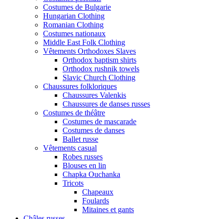
Costumes de Bulgarie
Hungarian Clothing
Romanian Clothing
Costumes nationaux
Middle East Folk Clothing
Vêtements Orthodoxes Slaves
Orthodox baptism shirts
Orthodox rushnik towels
Slavic Church Clothing
Chaussures folkloriques
Chaussures Valenkis
Chaussures de danses russes
Costumes de théâtre
Costumes de mascarade
Costumes de danses
Ballet russe
Vêtements casual
Robes russes
Blouses en lin
Chapka Ouchanka
Tricots
Chapeaux
Foulards
Mitaines et gants
Châles russes