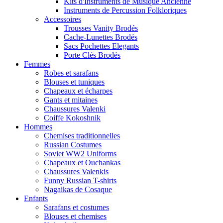
Kits d'Instruments de Musique Ancienne
Instruments de Percussion Folkloriques
Accessoires
Trousses Vanity Brodés
Cache-Lunettes Brodés
Sacs Pochettes Elegants
Porte Clés Brodés
Femmes
Robes et sarafans
Blouses et tuniques
Chapeaux et écharpes
Gants et mitaines
Chaussures Valenki
Coiffe Kokoshnik
Hommes
Chemises traditionnelles
Russian Costumes
Soviet WW2 Uniforms
Chapeaux et Ouchankas
Chaussures Valenkis
Funny Russian T-shirts
Nagaikas de Cosaque
Enfants
Sarafans et costumes
Blouses et chemises