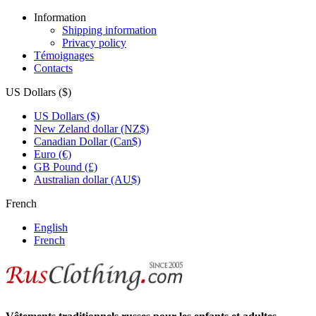
Information
Shipping information
Privacy policy
Témoignages
Contacts
US Dollars ($)
US Dollars ($)
New Zeland dollar (NZ$)
Canadian Dollar (Can$)
Euro (€)
GB Pound (£)
Australian dollar (AU$)
French
English
French