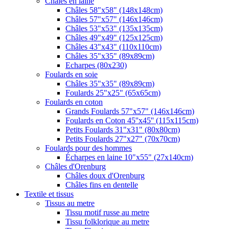
Châles en laine
Châles 58"x58" (148x148cm)
Châles 57"x57" (146x146cm)
Châles 53"x53" (135x135cm)
Châles 49"x49" (125x125cm)
Châles 43"x43" (110x110cm)
Châles 35"x35" (89x89cm)
Echarpes (80х230)
Foulards en soie
Châles 35"x35" (89x89cm)
Foulards 25"x25" (65x65cm)
Foulards en coton
Grands Foulards 57"x57" (146x146cm)
Foulards en Coton 45''x45'' (115x115cm)
Petits Foulards 31"x31" (80x80cm)
Petits Foulards 27"x27" (70x70cm)
Foulards pour des hommes
Écharpes en laine 10"x55" (27x140cm)
Châles d'Orenburg
Châles doux d'Orenburg
Châles fins en dentelle
Textile et tissus
Tissus au metre
Tissu motif russe au metre
Tissu folklorique au metre