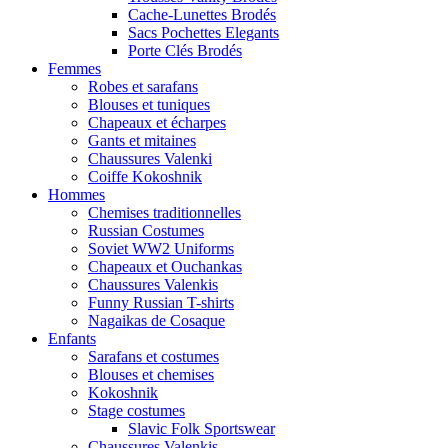
Cache-Lunettes Brodés
Sacs Pochettes Elegants
Porte Clés Brodés
Femmes
Robes et sarafans
Blouses et tuniques
Chapeaux et écharpes
Gants et mitaines
Chaussures Valenki
Coiffe Kokoshnik
Hommes
Chemises traditionnelles
Russian Costumes
Soviet WW2 Uniforms
Chapeaux et Ouchankas
Chaussures Valenkis
Funny Russian T-shirts
Nagaikas de Cosaque
Enfants
Sarafans et costumes
Blouses et chemises
Kokoshnik
Stage costumes
Slavic Folk Sportswear
Chaussures Valenkis