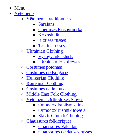
Menu
Vêtements
Vêtements traditionnels
Sarafans
Chemises Kosovorotka
Kokoshnik
Blouses russes
T-shirts russes
Ukrainian Clothing
Vyshyvanka shirts
Ukrainian folk dresses
Costumes polonais
Costumes de Bulgarie
Hungarian Clothing
Romanian Clothing
Costumes nationaux
Middle East Folk Clothing
Vêtements Orthodoxes Slaves
Orthodox baptism shirts
Orthodox rushnik towels
Slavic Church Clothing
Chaussures folkloriques
Chaussures Valenkis
Chaussures de danses russes