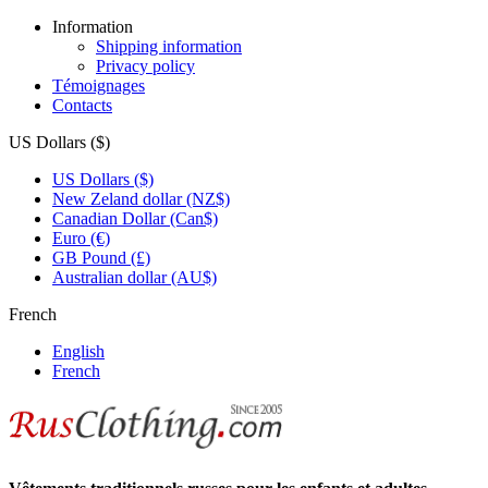
Information
Shipping information
Privacy policy
Témoignages
Contacts
US Dollars ($)
US Dollars ($)
New Zeland dollar (NZ$)
Canadian Dollar (Can$)
Euro (€)
GB Pound (£)
Australian dollar (AU$)
French
English
French