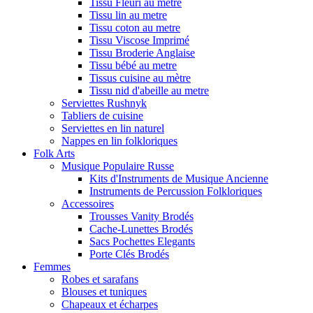
Tissu Fleuri au metre
Tissu lin au metre
Tissu coton au metre
Tissu Viscose Imprimé
Tissu Broderie Anglaise
Tissu bébé au metre
Tissus cuisine au mètre
Tissu nid d'abeille au metre
Serviettes Rushnyk
Tabliers de cuisine
Serviettes en lin naturel
Nappes en lin folkloriques
Folk Arts
Musique Populaire Russe
Kits d'Instruments de Musique Ancienne
Instruments de Percussion Folkloriques
Accessoires
Trousses Vanity Brodés
Cache-Lunettes Brodés
Sacs Pochettes Elegants
Porte Clés Brodés
Femmes
Robes et sarafans
Blouses et tuniques
Chapeaux et écharpes