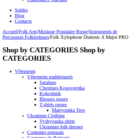
Soldes
Blog
Contacts
Accueil
/
Folk Arts
/
Musique Populaire Russe
/
Instruments de
Percussion Folkloriques
/
Folk Xylophone Diatonic A Major PRO
Shop by CATEGORIES
Shop by
CATEGORIES
Vêtements
Vêtements traditionnels
Sarafans
Chemises Kosovorotka
Kokoshnik
Blouses russes
T-shirts russes
Matryoshka Tees
Ukrainian Clothing
Vyshyvanka shirts
Ukrainian folk dresses
Costumes polonais
Costumes de Bulgarie