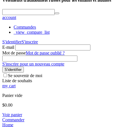
Vêtements traditionnels russes pour les enfants et adultes
account
Commandes
_view_compare_list
S'identifier
S'inscrire
E-mail
Mot de passe
Mot de passe oublié ?
S'inscrire pour un nouveau compte
S'identifier
Se souvenir de moi
Liste de souhaits
my cart
Panier vide
$
0.00
Voir panier
Commander
Home