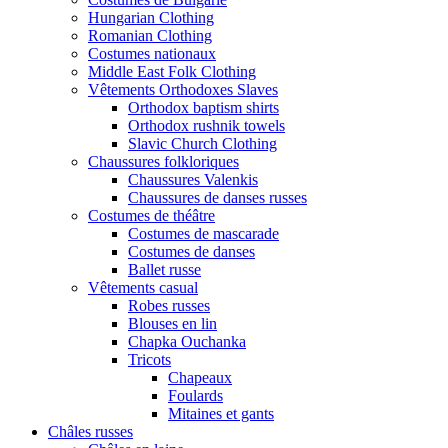
Hungarian Clothing
Romanian Clothing
Costumes nationaux
Middle East Folk Clothing
Vêtements Orthodoxes Slaves
Orthodox baptism shirts
Orthodox rushnik towels
Slavic Church Clothing
Chaussures folkloriques
Chaussures Valenkis
Chaussures de danses russes
Costumes de théâtre
Costumes de mascarade
Costumes de danses
Ballet russe
Vêtements casual
Robes russes
Blouses en lin
Chapka Ouchanka
Tricots
Chapeaux
Foulards
Mitaines et gants
Châles russes