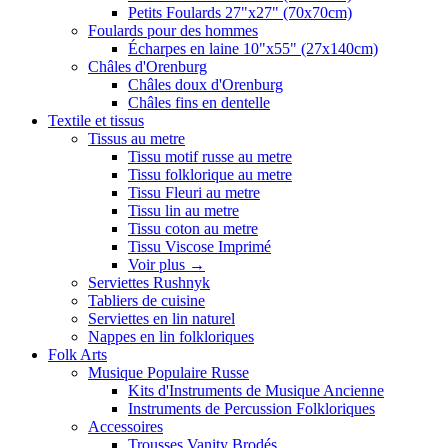
Petits Foulards 27"x27" (70x70cm)
Foulards pour des hommes
Écharpes en laine 10"x55" (27x140cm)
Châles d'Orenburg
Châles doux d'Orenburg
Châles fins en dentelle
Textile et tissus
Tissus au metre
Tissu motif russe au metre
Tissu folklorique au metre
Tissu Fleuri au metre
Tissu lin au metre
Tissu coton au metre
Tissu Viscose Imprimé
Voir plus
→
Serviettes Rushnyk
Tabliers de cuisine
Serviettes en lin naturel
Nappes en lin folkloriques
Folk Arts
Musique Populaire Russe
Kits d'Instruments de Musique Ancienne
Instruments de Percussion Folkloriques
Accessoires
Trousses Vanity Brodés