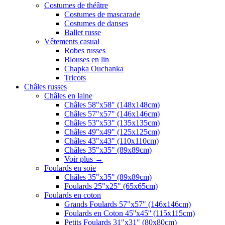
Costumes de théâtre
Costumes de mascarade
Costumes de danses
Ballet russe
Vêtements casual
Robes russes
Blouses en lin
Chapka Ouchanka
Tricots
Châles russes
Châles en laine
Châles 58"x58" (148x148cm)
Châles 57"x57" (146x146cm)
Châles 53"x53" (135x135cm)
Châles 49"x49" (125x125cm)
Châles 43"x43" (110x110cm)
Châles 35"x35" (89x89cm)
Voir plus
→
Foulards en soie
Châles 35"x35" (89x89cm)
Foulards 25"x25" (65x65cm)
Foulards en coton
Grands Foulards 57"x57" (146x146cm)
Foulards en Coton 45''x45'' (115x115cm)
Petits Foulards 31"x31" (80x80cm)