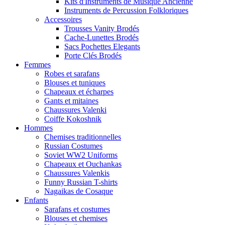
Kits d'Instruments de Musique Ancienne
Instruments de Percussion Folkloriques
Accessoires
Trousses Vanity Brodés
Cache-Lunettes Brodés
Sacs Pochettes Elegants
Porte Clés Brodés
Femmes
Robes et sarafans
Blouses et tuniques
Chapeaux et écharpes
Gants et mitaines
Chaussures Valenki
Coiffe Kokoshnik
Hommes
Chemises traditionnelles
Russian Costumes
Soviet WW2 Uniforms
Chapeaux et Ouchankas
Chaussures Valenkis
Funny Russian T-shirts
Nagaikas de Cosaque
Enfants
Sarafans et costumes
Blouses et chemises