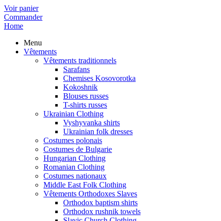
Voir panier
Commander
Home
Menu
Vêtements
Vêtements traditionnels
Sarafans
Chemises Kosovorotka
Kokoshnik
Blouses russes
T-shirts russes
Ukrainian Clothing
Vyshyvanka shirts
Ukrainian folk dresses
Costumes polonais
Costumes de Bulgarie
Hungarian Clothing
Romanian Clothing
Costumes nationaux
Middle East Folk Clothing
Vêtements Orthodoxes Slaves
Orthodox baptism shirts
Orthodox rushnik towels
Slavic Church Clothing