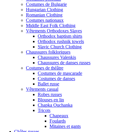
Costumes de Bulgarie
Hungarian Clothing
Romanian Clothing
Costumes nationaux
Middle East Folk Clothing
Vêtements Orthodoxes Slaves
Orthodox baptism shirts
Orthodox rushnik towels
Slavic Church Clothing
Chaussures folkloriques
Chaussures Valenkis
Chaussures de danses russes
Costumes de théâtre
Costumes de mascarade
Costumes de danses
Ballet russe
Vêtements casual
Robes russes
Blouses en lin
Chapka Ouchanka
Tricots
Chapeaux
Foulards
Mitaines et gants
Châles russes