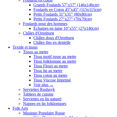
Foulards en coton
Grands Foulards 57"x57" (146x146cm)
Foulards en Coton 45''x45'' (115x115cm)
Petits Foulards 31"x31" (80x80cm)
Petits Foulards 27"x27" (70x70cm)
Foulards pour des hommes
Écharpes en laine 10"x55" (27x140cm)
Châles d'Orenburg
Châles doux d'Orenburg
Châles fins en dentelle
Textile et tissus
Tissus au metre
Tissu motif russe au metre
Tissu folklorique au metre
Tissu Fleuri au metre
Tissu lin au metre
Tissu coton au metre
Tissu Viscose Imprimé
Voir plus
→
Serviettes Rushnyk
Tabliers de cuisine
Serviettes en lin naturel
Nappes en lin folkloriques
Folk Arts
Musique Populaire Russe