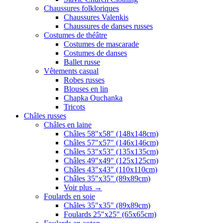
Chaussures folkloriques
Chaussures Valenkis
Chaussures de danses russes
Costumes de théâtre
Costumes de mascarade
Costumes de danses
Ballet russe
Vêtements casual
Robes russes
Blouses en lin
Chapka Ouchanka
Tricots
Châles russes
Châles en laine
Châles 58"x58" (148x148cm)
Châles 57"x57" (146x146cm)
Châles 53"x53" (135x135cm)
Châles 49"x49" (125x125cm)
Châles 43"x43" (110x110cm)
Châles 35"x35" (89x89cm)
Voir plus
→
Foulards en soie
Châles 35"x35" (89x89cm)
Foulards 25"x25" (65x65cm)