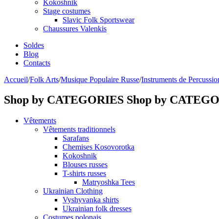
Kokoshnik
Stage costumes
Slavic Folk Sportswear
Chaussures Valenkis
Soldes
Blog
Contacts
Accueil
/
Folk Arts
/
Musique Populaire Russe
/
Instruments de Percussio
Shop by CATEGORIES
Shop by CATEG
Vêtements
Vêtements traditionnels
Sarafans
Chemises Kosovorotka
Kokoshnik
Blouses russes
T-shirts russes
Matryoshka Tees
Ukrainian Clothing
Vyshyvanka shirts
Ukrainian folk dresses
Costumes polonais