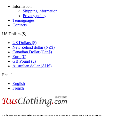
Information
Shipping information
Privacy policy
Témoignages
Contacts
US Dollars ($)
US Dollars ($)
New Zeland dollar (NZ$)
Canadian Dollar (Can$)
Euro (€)
GB Pound (£)
Australian dollar (AU$)
French
English
French