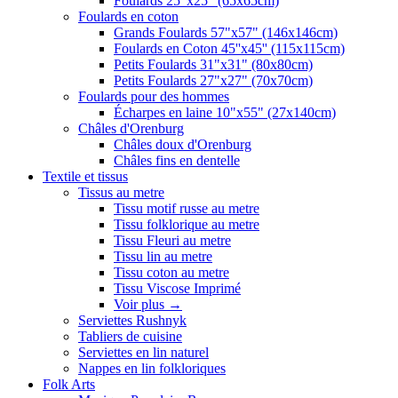
Foulards 25"x25" (65x65cm)
Foulards en coton
Grands Foulards 57"x57" (146x146cm)
Foulards en Coton 45''x45'' (115x115cm)
Petits Foulards 31"x31" (80x80cm)
Petits Foulards 27"x27" (70x70cm)
Foulards pour des hommes
Écharpes en laine 10"x55" (27x140cm)
Châles d'Orenburg
Châles doux d'Orenburg
Châles fins en dentelle
Textile et tissus
Tissus au metre
Tissu motif russe au metre
Tissu folklorique au metre
Tissu Fleuri au metre
Tissu lin au metre
Tissu coton au metre
Tissu Viscose Imprimé
Voir plus
→
Serviettes Rushnyk
Tabliers de cuisine
Serviettes en lin naturel
Nappes en lin folkloriques
Folk Arts