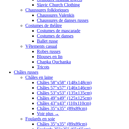
Slavic Church Clothing
Chaussures folkloriques
Chaussures Valenkis
Chaussures de danses russes
Costumes de théâtre
Costumes de mascarade
Costumes de danses
Ballet russe
Vêtements casual
Robes russes
Blouses en lin
Chapka Ouchanka
Tricots
Châles russes
Châles en laine
Châles 58"x58" (148x148cm)
Châles 57"x57" (146x146cm)
Châles 53"x53" (135x135cm)
Châles 49"x49" (125x125cm)
Châles 43"x43" (110x110cm)
Châles 35"x35" (89x89cm)
Voir plus
→
Foulards en soie
Châles 35"x35" (89x89cm)