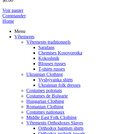
$
0.00
Voir panier
Commander
Home
Menu
Vêtements
Vêtements traditionnels
Sarafans
Chemises Kosovorotka
Kokoshnik
Blouses russes
T-shirts russes
Ukrainian Clothing
Vyshyvanka shirts
Ukrainian folk dresses
Costumes polonais
Costumes de Bulgarie
Hungarian Clothing
Romanian Clothing
Costumes nationaux
Middle East Folk Clothing
Vêtements Orthodoxes Slaves
Orthodox baptism shirts
Orthodox rushnik towels