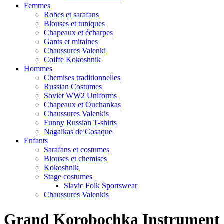
Femmes
Robes et sarafans
Blouses et tuniques
Chapeaux et écharpes
Gants et mitaines
Chaussures Valenki
Coiffe Kokoshnik
Hommes
Chemises traditionnelles
Russian Costumes
Soviet WW2 Uniforms
Chapeaux et Ouchankas
Chaussures Valenkis
Funny Russian T-shirts
Nagaikas de Cosaque
Enfants
Sarafans et costumes
Blouses et chemises
Kokoshnik
Stage costumes
Slavic Folk Sportswear
Chaussures Valenkis
Grand Korobochka Instrument