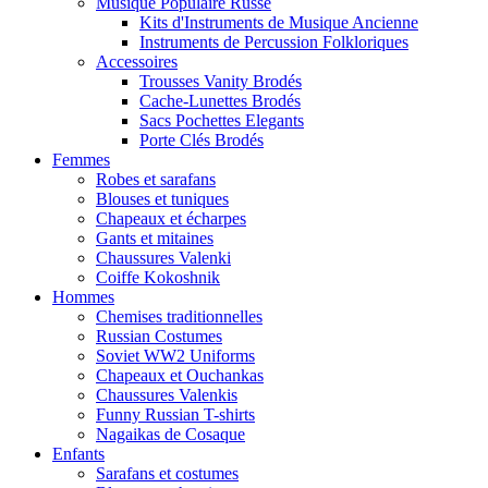
Musique Populaire Russe
Kits d'Instruments de Musique Ancienne
Instruments de Percussion Folkloriques
Accessoires
Trousses Vanity Brodés
Cache-Lunettes Brodés
Sacs Pochettes Elegants
Porte Clés Brodés
Femmes
Robes et sarafans
Blouses et tuniques
Chapeaux et écharpes
Gants et mitaines
Chaussures Valenki
Coiffe Kokoshnik
Hommes
Chemises traditionnelles
Russian Costumes
Soviet WW2 Uniforms
Chapeaux et Ouchankas
Chaussures Valenkis
Funny Russian T-shirts
Nagaikas de Cosaque
Enfants
Sarafans et costumes