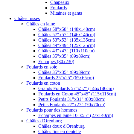
Chapeaux
Foulards
Mitaines et gants
Châles russes
Châles en laine
Châles 58"x58" (148x148cm)
Châles 57"x57" (146x146cm)
Châles 53"x53" (135x135cm)
Châles 49"x49" (125x125cm)
Châles 43"x43" (110x110cm)
Châles 35"x35" (89x89cm)
Echarpes (80х230)
Foulards en soie
Châles 35"x35" (89x89cm)
Foulards 25"x25" (65x65cm)
Foulards en coton
Grands Foulards 57"x57" (146x146cm)
Foulards en Coton 45''x45'' (115x115cm)
Petits Foulards 31"x31" (80x80cm)
Petits Foulards 27"x27" (70x70cm)
Foulards pour des hommes
Écharpes en laine 10"x55" (27x140cm)
Châles d'Orenburg
Châles doux d'Orenburg
Châles fins en dentelle