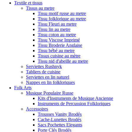
Textile et tissus
Tissus au metre
Tissu motif russe au metre
Tissu folklorique au metre
Tissu Fleuri au metre
Tissu lin au metre
Tissu coton au metre
Tissu Viscose Imprimé
Tissu Broderie Anglaise
Tissu bébé au metre
Tissus cuisine au mètre
Tissu nid d'abeille au metre
Serviettes Rushnyk
Tabliers de cuisine
Serviettes en lin naturel
Nappes en lin folkloriques
Folk Arts
Musique Populaire Russe
Kits d'Instruments de Musique Ancienne
Instruments de Percussion Folkloriques
Accessoires
Trousses Vanity Brodés
Cache-Lunettes Brodés
Sacs Pochettes Elegants
Porte Clés Brodés