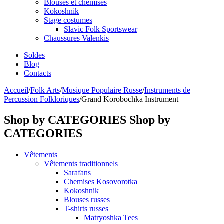
Blouses et chemises
Kokoshnik
Stage costumes
Slavic Folk Sportswear
Chaussures Valenkis
Soldes
Blog
Contacts
Accueil
/
Folk Arts
/
Musique Populaire Russe
/
Instruments de
Percussion Folkloriques
/
Grand Korobochka Instrument
Shop by CATEGORIES
Shop by
CATEGORIES
Vêtements
Vêtements traditionnels
Sarafans
Chemises Kosovorotka
Kokoshnik
Blouses russes
T-shirts russes
Matryoshka Tees