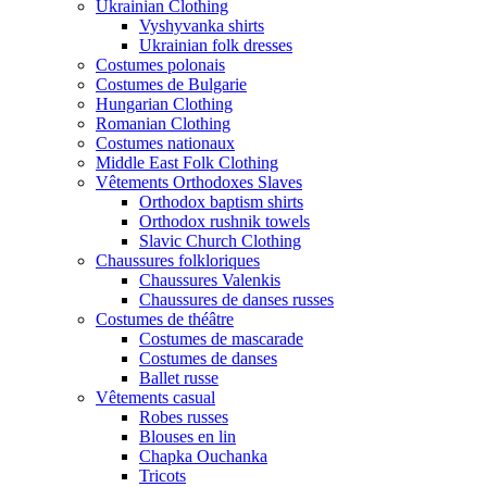
Ukrainian Clothing
Vyshyvanka shirts
Ukrainian folk dresses
Costumes polonais
Costumes de Bulgarie
Hungarian Clothing
Romanian Clothing
Costumes nationaux
Middle East Folk Clothing
Vêtements Orthodoxes Slaves
Orthodox baptism shirts
Orthodox rushnik towels
Slavic Church Clothing
Chaussures folkloriques
Chaussures Valenkis
Chaussures de danses russes
Costumes de théâtre
Costumes de mascarade
Costumes de danses
Ballet russe
Vêtements casual
Robes russes
Blouses en lin
Chapka Ouchanka
Tricots