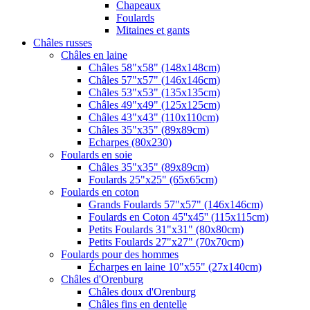
Chapeaux
Foulards
Mitaines et gants
Châles russes
Châles en laine
Châles 58"x58" (148x148cm)
Châles 57"x57" (146x146cm)
Châles 53"x53" (135x135cm)
Châles 49"x49" (125x125cm)
Châles 43"x43" (110x110cm)
Châles 35"x35" (89x89cm)
Echarpes (80х230)
Foulards en soie
Châles 35"x35" (89x89cm)
Foulards 25"x25" (65x65cm)
Foulards en coton
Grands Foulards 57"x57" (146x146cm)
Foulards en Coton 45''x45'' (115x115cm)
Petits Foulards 31"x31" (80x80cm)
Petits Foulards 27"x27" (70x70cm)
Foulards pour des hommes
Écharpes en laine 10"x55" (27x140cm)
Châles d'Orenburg
Châles doux d'Orenburg
Châles fins en dentelle