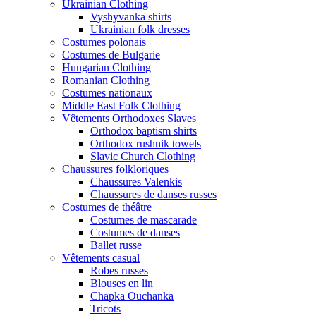
Ukrainian Clothing
Vyshyvanka shirts
Ukrainian folk dresses
Costumes polonais
Costumes de Bulgarie
Hungarian Clothing
Romanian Clothing
Costumes nationaux
Middle East Folk Clothing
Vêtements Orthodoxes Slaves
Orthodox baptism shirts
Orthodox rushnik towels
Slavic Church Clothing
Chaussures folkloriques
Chaussures Valenkis
Chaussures de danses russes
Costumes de théâtre
Costumes de mascarade
Costumes de danses
Ballet russe
Vêtements casual
Robes russes
Blouses en lin
Chapka Ouchanka
Tricots