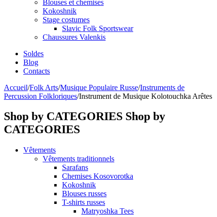
Blouses et chemises
Kokoshnik
Stage costumes
Slavic Folk Sportswear
Chaussures Valenkis
Soldes
Blog
Contacts
Accueil
/
Folk Arts
/
Musique Populaire Russe
/
Instruments de
Percussion Folkloriques
/
Instrument de Musique Kolotouchka Arêtes
Shop by CATEGORIES
Shop by
CATEGORIES
Vêtements
Vêtements traditionnels
Sarafans
Chemises Kosovorotka
Kokoshnik
Blouses russes
T-shirts russes
Matryoshka Tees