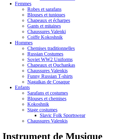
Femmes
Robes et sarafans
Blouses et tuniques
Chapeaux et écharpes
Gants et mitaines
Chaussures Valenki
Coiffe Kokoshnik
Hommes
Chemises traditionnelles
Russian Costumes
Soviet WW2 Uniforms
Chapeaux et Ouchankas
Chaussures Valenkis
Funny Russian T-shirts
Nagaikas de Cosaque
Enfants
Sarafans et costumes
Blouses et chemises
Kokoshnik
Stage costumes
Slavic Folk Sportswear
Chaussures Valenkis
Instrument de Musique