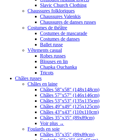
Slavic Church Clothing
Chaussures folkloriques
Chaussures Valenkis
Chaussures de danses russes
Costumes de théâtre
Costumes de mascarade
Costumes de danses
Ballet russe
Vêtements casual
Robes russes
Blouses en lin
Chapka Ouchanka
Tricots
Châles russes
Châles en laine
Châles 58"x58" (148x148cm)
Châles 57"x57" (146x146cm)
Châles 53"x53" (135x135cm)
Châles 49"x49" (125x125cm)
Châles 43"x43" (110x110cm)
Châles 35"x35" (89x89cm)
Voir plus
→
Foulards en soie
Châles 35"x35" (89x89cm)