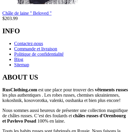
Châle de laine '' Beloved ''
$
203.99
INFO
Contactez-nous
Commande et livraison
Politique de confidentialité
Blog
Sitemap
ABOUT US
RusClothing.com
est une place pour trouver des
vêtements russes
les plus
authentiques . Les robes russes, chemises ukrainiennes,
kokoshnik, kosovorotka, valenki, oushanka et bien plus encore!
Nous sommes aussi heureux de présenter une collection magnifique
de châles russes. C’est des foulards et
châles russes d'Orenbourg
et Pavlovo Posad
100% en laine.
Touts les habits russes sont fabriqués en Russie. Nous faisons la