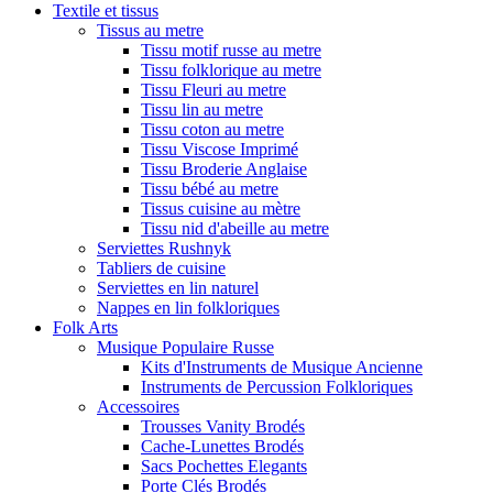
Textile et tissus
Tissus au metre
Tissu motif russe au metre
Tissu folklorique au metre
Tissu Fleuri au metre
Tissu lin au metre
Tissu coton au metre
Tissu Viscose Imprimé
Tissu Broderie Anglaise
Tissu bébé au metre
Tissus cuisine au mètre
Tissu nid d'abeille au metre
Serviettes Rushnyk
Tabliers de cuisine
Serviettes en lin naturel
Nappes en lin folkloriques
Folk Arts
Musique Populaire Russe
Kits d'Instruments de Musique Ancienne
Instruments de Percussion Folkloriques
Accessoires
Trousses Vanity Brodés
Cache-Lunettes Brodés
Sacs Pochettes Elegants
Porte Clés Brodés