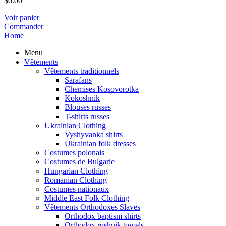
$
0.00
Voir panier
Commander
Home
Menu
Vêtements
Vêtements traditionnels
Sarafans
Chemises Kosovorotka
Kokoshnik
Blouses russes
T-shirts russes
Ukrainian Clothing
Vyshyvanka shirts
Ukrainian folk dresses
Costumes polonais
Costumes de Bulgarie
Hungarian Clothing
Romanian Clothing
Costumes nationaux
Middle East Folk Clothing
Vêtements Orthodoxes Slaves
Orthodox baptism shirts
Orthodox rushnik towels