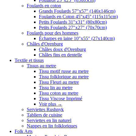
Foulards 25"x25" (65x65cm)
Foulards en coton
Grands Foulards 57"x57" (146x146cm)
Foulards en Coton 45''x45'' (115x115cm)
Petits Foulards 31"x31" (80x80cm)
Petits Foulards 27"x27" (70x70cm)
Foulards pour des hommes
Écharpes en laine 10"x55" (27x140cm)
Châles d'Orenburg
Châles doux d'Orenburg
Châles fins en dentelle
Textile et tissus
Tissus au metre
Tissu motif russe au metre
Tissu folklorique au metre
Tissu Fleuri au metre
Tissu lin au metre
Tissu coton au metre
Tissu Viscose Imprimé
Voir plus
→
Serviettes Rushnyk
Tabliers de cuisine
Serviettes en lin naturel
Nappes en lin folkloriques
Folk Arts