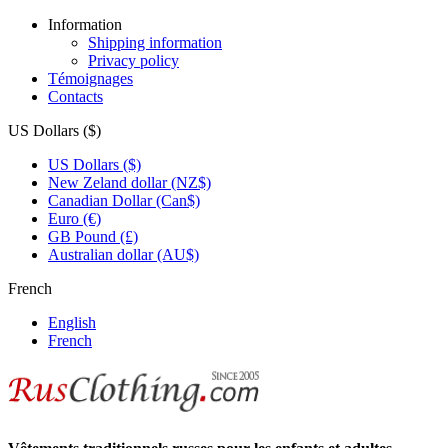
Information
Shipping information
Privacy policy
Témoignages
Contacts
US Dollars ($)
US Dollars ($)
New Zeland dollar (NZ$)
Canadian Dollar (Can$)
Euro (€)
GB Pound (£)
Australian dollar (AU$)
French
English
French