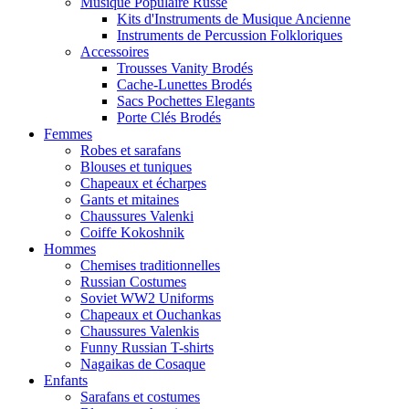
Musique Populaire Russe
Kits d'Instruments de Musique Ancienne
Instruments de Percussion Folkloriques
Accessoires
Trousses Vanity Brodés
Cache-Lunettes Brodés
Sacs Pochettes Elegants
Porte Clés Brodés
Femmes
Robes et sarafans
Blouses et tuniques
Chapeaux et écharpes
Gants et mitaines
Chaussures Valenki
Coiffe Kokoshnik
Hommes
Chemises traditionnelles
Russian Costumes
Soviet WW2 Uniforms
Chapeaux et Ouchankas
Chaussures Valenkis
Funny Russian T-shirts
Nagaikas de Cosaque
Enfants
Sarafans et costumes