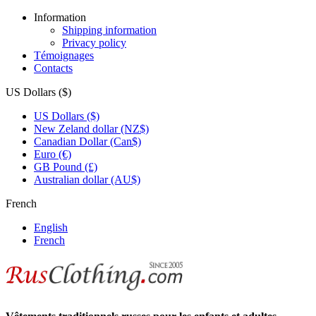
Information
Shipping information
Privacy policy
Témoignages
Contacts
US Dollars ($)
US Dollars ($)
New Zeland dollar (NZ$)
Canadian Dollar (Can$)
Euro (€)
GB Pound (£)
Australian dollar (AU$)
French
English
French