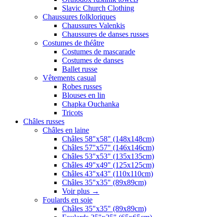
Slavic Church Clothing
Chaussures folkloriques
Chaussures Valenkis
Chaussures de danses russes
Costumes de théâtre
Costumes de mascarade
Costumes de danses
Ballet russe
Vêtements casual
Robes russes
Blouses en lin
Chapka Ouchanka
Tricots
Châles russes
Châles en laine
Châles 58"x58" (148x148cm)
Châles 57"x57" (146x146cm)
Châles 53"x53" (135x135cm)
Châles 49"x49" (125x125cm)
Châles 43"x43" (110x110cm)
Châles 35"x35" (89x89cm)
Voir plus
→
Foulards en soie
Châles 35"x35" (89x89cm)