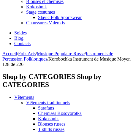
Blouses et chemises
Kokoshnik
Stage costumes
Slavic Folk Sportswear
Chaussures Valenkis
Soldes
Blog
Contacts
Accueil
/
Folk Arts
/
Musique Populaire Russe
/
Instruments de
Percussion Folkloriques
/
Korobochka Instrument de Musique Moyen
128
de
226
Shop by CATEGORIES
Shop by
CATEGORIES
Vêtements
Vêtements traditionnels
Sarafans
Chemises Kosovorotka
Kokoshnik
Blouses russes
T-shirts russes