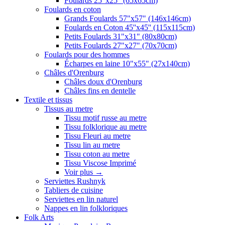
Foulards 25"x25" (65x65cm)
Foulards en coton
Grands Foulards 57"x57" (146x146cm)
Foulards en Coton 45''x45'' (115x115cm)
Petits Foulards 31"x31" (80x80cm)
Petits Foulards 27"x27" (70x70cm)
Foulards pour des hommes
Écharpes en laine 10"x55" (27x140cm)
Châles d'Orenburg
Châles doux d'Orenburg
Châles fins en dentelle
Textile et tissus
Tissus au metre
Tissu motif russe au metre
Tissu folklorique au metre
Tissu Fleuri au metre
Tissu lin au metre
Tissu coton au metre
Tissu Viscose Imprimé
Voir plus
→
Serviettes Rushnyk
Tabliers de cuisine
Serviettes en lin naturel
Nappes en lin folkloriques
Folk Arts