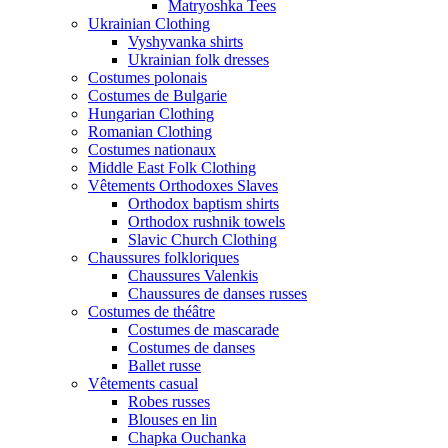
Matryoshka Tees
Ukrainian Clothing
Vyshyvanka shirts
Ukrainian folk dresses
Costumes polonais
Costumes de Bulgarie
Hungarian Clothing
Romanian Clothing
Costumes nationaux
Middle East Folk Clothing
Vêtements Orthodoxes Slaves
Orthodox baptism shirts
Orthodox rushnik towels
Slavic Church Clothing
Chaussures folkloriques
Chaussures Valenkis
Chaussures de danses russes
Costumes de théâtre
Costumes de mascarade
Costumes de danses
Ballet russe
Vêtements casual
Robes russes
Blouses en lin
Chapka Ouchanka