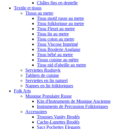
Châles fins en dentelle
Textile et tissus
Tissus au metre
Tissu motif russe au metre
Tissu folklorique au metre
Tissu Fleuri au metre
Tissu lin au metre
Tissu coton au metre
Tissu Viscose Imprimé
Tissu Broderie Anglaise
Tissu bébé au metre
Tissus cuisine au mètre
Tissu nid d'abeille au metre
Serviettes Rushnyk
Tabliers de cuisine
Serviettes en lin naturel
Nappes en lin folkloriques
Folk Arts
Musique Populaire Russe
Kits d'Instruments de Musique Ancienne
Instruments de Percussion Folkloriques
Accessoires
Trousses Vanity Brodés
Cache-Lunettes Brodés
Sacs Pochettes Elegants