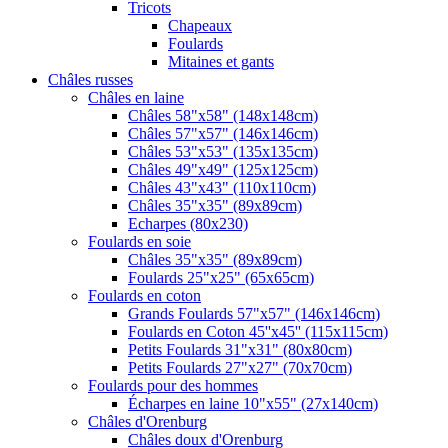
Tricots
Chapeaux
Foulards
Mitaines et gants
Châles russes
Châles en laine
Châles 58"x58" (148x148cm)
Châles 57"x57" (146x146cm)
Châles 53"x53" (135x135cm)
Châles 49"x49" (125x125cm)
Châles 43"x43" (110x110cm)
Châles 35"x35" (89x89cm)
Echarpes (80х230)
Foulards en soie
Châles 35"x35" (89x89cm)
Foulards 25"x25" (65x65cm)
Foulards en coton
Grands Foulards 57"x57" (146x146cm)
Foulards en Coton 45''x45'' (115x115cm)
Petits Foulards 31"x31" (80x80cm)
Petits Foulards 27"x27" (70x70cm)
Foulards pour des hommes
Écharpes en laine 10"x55" (27x140cm)
Châles d'Orenburg
Châles doux d'Orenburg