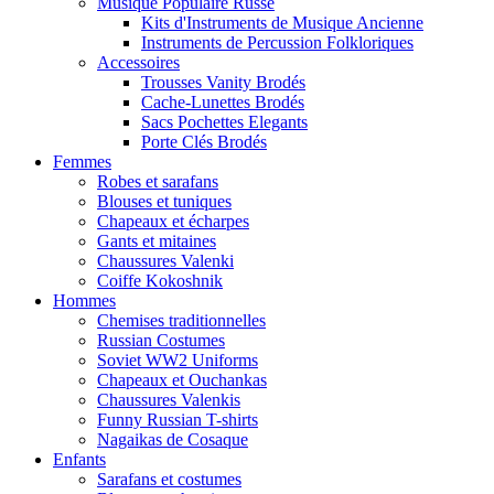
Musique Populaire Russe
Kits d'Instruments de Musique Ancienne
Instruments de Percussion Folkloriques
Accessoires
Trousses Vanity Brodés
Cache-Lunettes Brodés
Sacs Pochettes Elegants
Porte Clés Brodés
Femmes
Robes et sarafans
Blouses et tuniques
Chapeaux et écharpes
Gants et mitaines
Chaussures Valenki
Coiffe Kokoshnik
Hommes
Chemises traditionnelles
Russian Costumes
Soviet WW2 Uniforms
Chapeaux et Ouchankas
Chaussures Valenkis
Funny Russian T-shirts
Nagaikas de Cosaque
Enfants
Sarafans et costumes