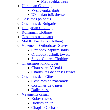
Matryoshka Tees
Ukrainian Clothing
Vyshyvanka shirts
Ukrainian folk dresses
Costumes polonais
Costumes de Bulgarie
Hungarian Clothing
Romanian Clothing
Costumes nationaux
Middle East Folk Clothing
Vêtements Orthodoxes Slaves
Orthodox baptism shirts
Orthodox rushnik towels
Slavic Church Clothing
Chaussures folkloriques
Chaussures Valenkis
Chaussures de danses russes
Costumes de théâtre
Costumes de mascarade
Costumes de danses
Ballet russe
Vêtements casual
Robes russes
Blouses en lin
Chapka Ouchanka