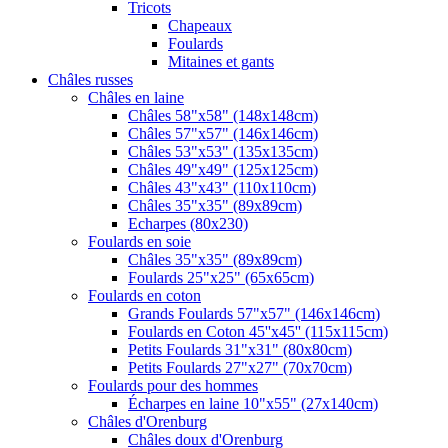
Tricots
Chapeaux
Foulards
Mitaines et gants
Châles russes
Châles en laine
Châles 58"x58" (148x148cm)
Châles 57"x57" (146x146cm)
Châles 53"x53" (135x135cm)
Châles 49"x49" (125x125cm)
Châles 43"x43" (110x110cm)
Châles 35"x35" (89x89cm)
Echarpes (80х230)
Foulards en soie
Châles 35"x35" (89x89cm)
Foulards 25"x25" (65x65cm)
Foulards en coton
Grands Foulards 57"x57" (146x146cm)
Foulards en Coton 45''x45'' (115x115cm)
Petits Foulards 31"x31" (80x80cm)
Petits Foulards 27"x27" (70x70cm)
Foulards pour des hommes
Écharpes en laine 10"x55" (27x140cm)
Châles d'Orenburg
Châles doux d'Orenburg