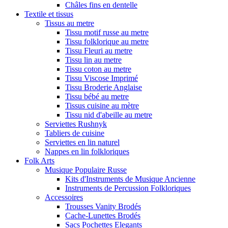
Châles fins en dentelle
Textile et tissus
Tissus au metre
Tissu motif russe au metre
Tissu folklorique au metre
Tissu Fleuri au metre
Tissu lin au metre
Tissu coton au metre
Tissu Viscose Imprimé
Tissu Broderie Anglaise
Tissu bébé au metre
Tissus cuisine au mètre
Tissu nid d'abeille au metre
Serviettes Rushnyk
Tabliers de cuisine
Serviettes en lin naturel
Nappes en lin folkloriques
Folk Arts
Musique Populaire Russe
Kits d'Instruments de Musique Ancienne
Instruments de Percussion Folkloriques
Accessoires
Trousses Vanity Brodés
Cache-Lunettes Brodés
Sacs Pochettes Elegants