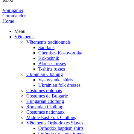
$
0.00
Voir panier
Commander
Home
Menu
Vêtements
Vêtements traditionnels
Sarafans
Chemises Kosovorotka
Kokoshnik
Blouses russes
T-shirts russes
Ukrainian Clothing
Vyshyvanka shirts
Ukrainian folk dresses
Costumes polonais
Costumes de Bulgarie
Hungarian Clothing
Romanian Clothing
Costumes nationaux
Middle East Folk Clothing
Vêtements Orthodoxes Slaves
Orthodox baptism shirts
Orthodox rushnik towels