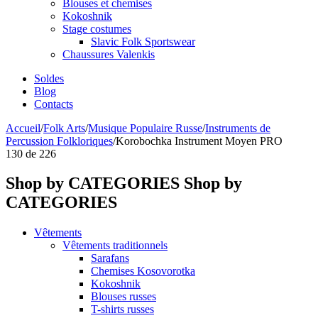
Blouses et chemises
Kokoshnik
Stage costumes
Slavic Folk Sportswear
Chaussures Valenkis
Soldes
Blog
Contacts
Accueil
/
Folk Arts
/
Musique Populaire Russe
/
Instruments de
Percussion Folkloriques
/
Korobochka Instrument Moyen PRO
130
de
226
Shop by CATEGORIES
Shop by
CATEGORIES
Vêtements
Vêtements traditionnels
Sarafans
Chemises Kosovorotka
Kokoshnik
Blouses russes
T-shirts russes