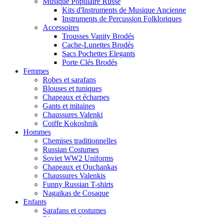
Musique Populaire Russe
Kits d'Instruments de Musique Ancienne
Instruments de Percussion Folkloriques
Accessoires
Trousses Vanity Brodés
Cache-Lunettes Brodés
Sacs Pochettes Elegants
Porte Clés Brodés
Femmes
Robes et sarafans
Blouses et tuniques
Chapeaux et écharpes
Gants et mitaines
Chaussures Valenki
Coiffe Kokoshnik
Hommes
Chemises traditionnelles
Russian Costumes
Soviet WW2 Uniforms
Chapeaux et Ouchankas
Chaussures Valenkis
Funny Russian T-shirts
Nagaikas de Cosaque
Enfants
Sarafans et costumes