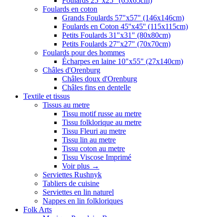
Foulards 25"x25" (65x65cm)
Foulards en coton
Grands Foulards 57"x57" (146x146cm)
Foulards en Coton 45''x45'' (115x115cm)
Petits Foulards 31"x31" (80x80cm)
Petits Foulards 27"x27" (70x70cm)
Foulards pour des hommes
Écharpes en laine 10"x55" (27x140cm)
Châles d'Orenburg
Châles doux d'Orenburg
Châles fins en dentelle
Textile et tissus
Tissus au metre
Tissu motif russe au metre
Tissu folklorique au metre
Tissu Fleuri au metre
Tissu lin au metre
Tissu coton au metre
Tissu Viscose Imprimé
Voir plus
→
Serviettes Rushnyk
Tabliers de cuisine
Serviettes en lin naturel
Nappes en lin folkloriques
Folk Arts