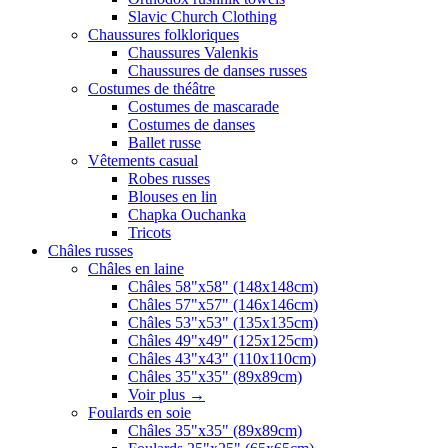
Slavic Church Clothing
Chaussures folkloriques
Chaussures Valenkis
Chaussures de danses russes
Costumes de théâtre
Costumes de mascarade
Costumes de danses
Ballet russe
Vêtements casual
Robes russes
Blouses en lin
Chapka Ouchanka
Tricots
Châles russes
Châles en laine
Châles 58"x58" (148x148cm)
Châles 57"x57" (146x146cm)
Châles 53"x53" (135x135cm)
Châles 49"x49" (125x125cm)
Châles 43"x43" (110x110cm)
Châles 35"x35" (89x89cm)
Voir plus
→
Foulards en soie
Châles 35"x35" (89x89cm)