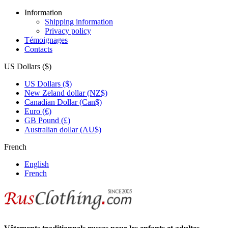
Information
Shipping information
Privacy policy
Témoignages
Contacts
US Dollars ($)
US Dollars ($)
New Zeland dollar (NZ$)
Canadian Dollar (Can$)
Euro (€)
GB Pound (£)
Australian dollar (AU$)
French
English
French