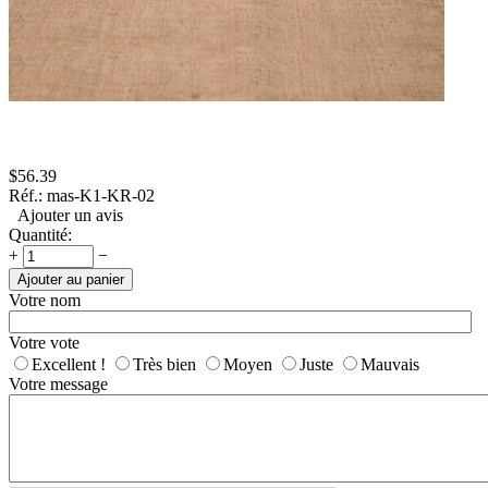
$
56.39
Réf.:
mas-K1-KR-02
Ajouter un avis
Quantité:
+
−
Ajouter au panier
Votre nom
Votre vote
Excellent !
Très bien
Moyen
Juste
Mauvais
Votre message