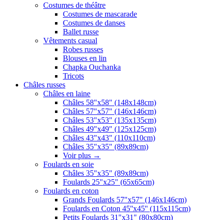
Costumes de théâtre
Costumes de mascarade
Costumes de danses
Ballet russe
Vêtements casual
Robes russes
Blouses en lin
Chapka Ouchanka
Tricots
Châles russes
Châles en laine
Châles 58"x58" (148x148cm)
Châles 57"x57" (146x146cm)
Châles 53"x53" (135x135cm)
Châles 49"x49" (125x125cm)
Châles 43"x43" (110x110cm)
Châles 35"x35" (89x89cm)
Voir plus
→
Foulards en soie
Châles 35"x35" (89x89cm)
Foulards 25"x25" (65x65cm)
Foulards en coton
Grands Foulards 57"x57" (146x146cm)
Foulards en Coton 45''x45'' (115x115cm)
Petits Foulards 31"x31" (80x80cm)