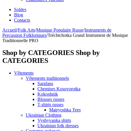
Soldes
Blog
Contacts
Accueil
/
Folk Arts
/
Musique Populaire Russe
/
Instruments de
Percussion Folkloriques
/
Tréchtchotka Grand Instrument de Musique
Traditionnelle PRO
Shop by CATEGORIES
Shop by
CATEGORIES
Vêtements
Vêtements traditionnels
Sarafans
Chemises Kosovorotka
Kokoshnik
Blouses russes
T-shirts russes
Matryoshka Tees
Ukrainian Clothing
Vyshyvanka shirts
Ukrainian folk dresses
Costumes polonais