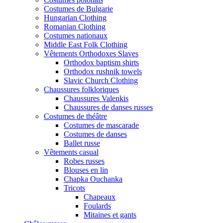
Costumes de Bulgarie
Hungarian Clothing
Romanian Clothing
Costumes nationaux
Middle East Folk Clothing
Vêtements Orthodoxes Slaves
Orthodox baptism shirts
Orthodox rushnik towels
Slavic Church Clothing
Chaussures folkloriques
Chaussures Valenkis
Chaussures de danses russes
Costumes de théâtre
Costumes de mascarade
Costumes de danses
Ballet russe
Vêtements casual
Robes russes
Blouses en lin
Chapka Ouchanka
Tricots
Chapeaux
Foulards
Mitaines et gants