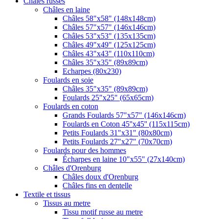
Châles russes
Châles en laine
Châles 58"x58" (148x148cm)
Châles 57"x57" (146x146cm)
Châles 53"x53" (135x135cm)
Châles 49"x49" (125x125cm)
Châles 43"x43" (110x110cm)
Châles 35"x35" (89x89cm)
Echarpes (80х230)
Foulards en soie
Châles 35"x35" (89x89cm)
Foulards 25"x25" (65x65cm)
Foulards en coton
Grands Foulards 57"x57" (146x146cm)
Foulards en Coton 45''x45'' (115x115cm)
Petits Foulards 31"x31" (80x80cm)
Petits Foulards 27"x27" (70x70cm)
Foulards pour des hommes
Écharpes en laine 10"x55" (27x140cm)
Châles d'Orenburg
Châles doux d'Orenburg
Châles fins en dentelle
Textile et tissus
Tissus au metre
Tissu motif russe au metre