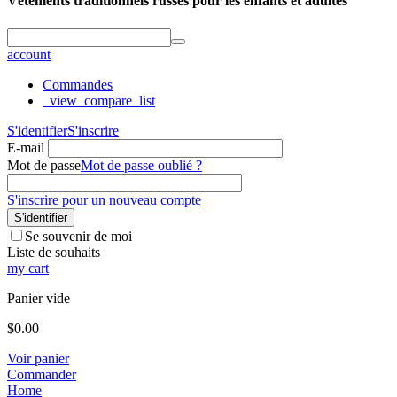
Vêtements traditionnels russes pour les enfants et adultes
account
Commandes
_view_compare_list
S'identifier
S'inscrire
E-mail
Mot de passe
Mot de passe oublié ?
S'inscrire pour un nouveau compte
S'identifier
Se souvenir de moi
Liste de souhaits
my cart
Panier vide
$
0.00
Voir panier
Commander
Home