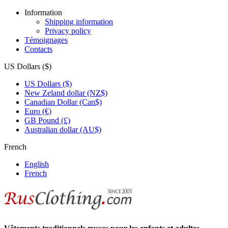
Information
Shipping information
Privacy policy
Témoignages
Contacts
US Dollars ($)
US Dollars ($)
New Zeland dollar (NZ$)
Canadian Dollar (Can$)
Euro (€)
GB Pound (£)
Australian dollar (AU$)
French
English
French