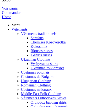
$
0.00
Voir panier
Commander
Home
Menu
Vêtements
Vêtements traditionnels
Sarafans
Chemises Kosovorotka
Kokoshnik
Blouses russes
T-shirts russes
Ukrainian Clothing
Vyshyvanka shirts
Ukrainian folk dresses
Costumes polonais
Costumes de Bulgarie
Hungarian Clothing
Romanian Clothing
Costumes nationaux
Middle East Folk Clothing
Vêtements Orthodoxes Slaves
Orthodox baptism shirts
Orthodox rushnik towels