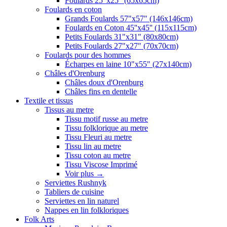
Foulards 25"x25" (65x65cm)
Foulards en coton
Grands Foulards 57"x57" (146x146cm)
Foulards en Coton 45''x45'' (115x115cm)
Petits Foulards 31"x31" (80x80cm)
Petits Foulards 27"x27" (70x70cm)
Foulards pour des hommes
Écharpes en laine 10"x55" (27x140cm)
Châles d'Orenburg
Châles doux d'Orenburg
Châles fins en dentelle
Textile et tissus
Tissus au metre
Tissu motif russe au metre
Tissu folklorique au metre
Tissu Fleuri au metre
Tissu lin au metre
Tissu coton au metre
Tissu Viscose Imprimé
Voir plus
→
Serviettes Rushnyk
Tabliers de cuisine
Serviettes en lin naturel
Nappes en lin folkloriques
Folk Arts