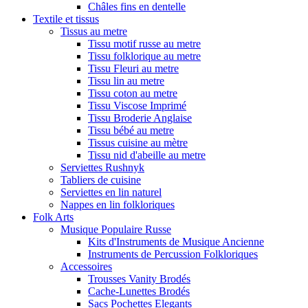
Châles fins en dentelle
Textile et tissus
Tissus au metre
Tissu motif russe au metre
Tissu folklorique au metre
Tissu Fleuri au metre
Tissu lin au metre
Tissu coton au metre
Tissu Viscose Imprimé
Tissu Broderie Anglaise
Tissu bébé au metre
Tissus cuisine au mètre
Tissu nid d'abeille au metre
Serviettes Rushnyk
Tabliers de cuisine
Serviettes en lin naturel
Nappes en lin folkloriques
Folk Arts
Musique Populaire Russe
Kits d'Instruments de Musique Ancienne
Instruments de Percussion Folkloriques
Accessoires
Trousses Vanity Brodés
Cache-Lunettes Brodés
Sacs Pochettes Elegants