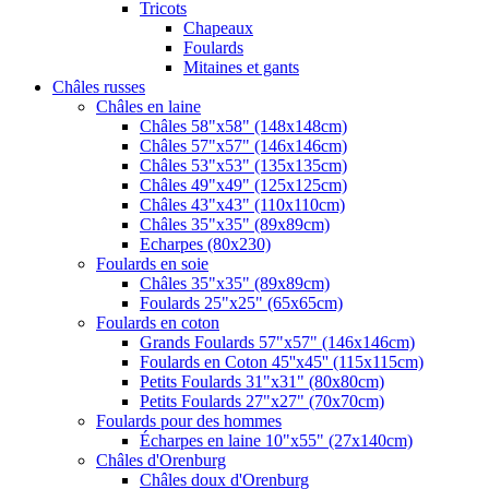
Tricots
Chapeaux
Foulards
Mitaines et gants
Châles russes
Châles en laine
Châles 58"x58" (148x148cm)
Châles 57"x57" (146x146cm)
Châles 53"x53" (135x135cm)
Châles 49"x49" (125x125cm)
Châles 43"x43" (110x110cm)
Châles 35"x35" (89x89cm)
Echarpes (80х230)
Foulards en soie
Châles 35"x35" (89x89cm)
Foulards 25"x25" (65x65cm)
Foulards en coton
Grands Foulards 57"x57" (146x146cm)
Foulards en Coton 45''x45'' (115x115cm)
Petits Foulards 31"x31" (80x80cm)
Petits Foulards 27"x27" (70x70cm)
Foulards pour des hommes
Écharpes en laine 10"x55" (27x140cm)
Châles d'Orenburg
Châles doux d'Orenburg