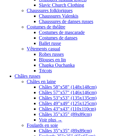
Slavic Church Clothing
Chaussures folkloriques
Chaussures Valenkis
Chaussures de danses russes
Costumes de théâtre
Costumes de mascarade
Costumes de danses
Ballet russe
Vêtements casual
Robes russes
Blouses en lin
Chapka Ouchanka
Tricots
Châles russes
Châles en laine
Châles 58"x58" (148x148cm)
Châles 57"x57" (146x146cm)
Châles 53"x53" (135x135cm)
Châles 49"x49" (125x125cm)
Châles 43"x43" (110x110cm)
Châles 35"x35" (89x89cm)
Voir plus
→
Foulards en soie
Châles 35"x35" (89x89cm)