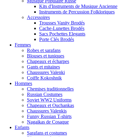
Musique Populaire Russe
Kits d'Instruments de Musique Ancienne
Instruments de Percussion Folkloriques
Accessoires
Trousses Vanity Brodés
Cache-Lunettes Brodés
Sacs Pochettes Elegants
Porte Clés Brodés
Femmes
Robes et sarafans
Blouses et tuniques
Chapeaux et écharpes
Gants et mitaines
Chaussures Valenki
Coiffe Kokoshnik
Hommes
Chemises traditionnelles
Russian Costumes
Soviet WW2 Uniforms
Chapeaux et Ouchankas
Chaussures Valenkis
Funny Russian T-shirts
Nagaikas de Cosaque
Enfants
Sarafans et costumes