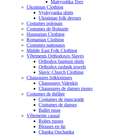
Matryoshka Tees
Ukrainian Clothing
Vyshyvanka shirts
Ukrainian folk dresses
Costumes polonais
Costumes de Bulgarie
Hungarian Clothing
Romanian Clothing
Costumes nationaux
Middle East Folk Clothing
Vêtements Orthodoxes Slaves
Orthodox baptism shirts
Orthodox rushnik towels
Slavic Church Clothing
Chaussures folkloriques
Chaussures Valenkis
Chaussures de danses russes
Costumes de théâtre
Costumes de mascarade
Costumes de danses
Ballet russe
Vêtements casual
Robes russes
Blouses en lin
Chapka Ouchanka