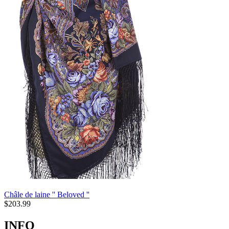
Châle de laine '' Beloved ''
$
203.99
INFO