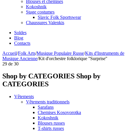
Blouses et chemises
Kokoshnik
Stage costumes
Slavic Folk Sportswear
Chaussures Valenkis
Soldes
Blog
Contacts
Accueil
/
Folk Arts
/
Musique Populaire Russe
/
Kits d'Instruments de
Musique Ancienne
/
Kit d'orchestre folklorique ''Surprise''
29
de
30
Shop by CATEGORIES
Shop by
CATEGORIES
Vêtements
Vêtements traditionnels
Sarafans
Chemises Kosovorotka
Kokoshnik
Blouses russes
T-shirts russes