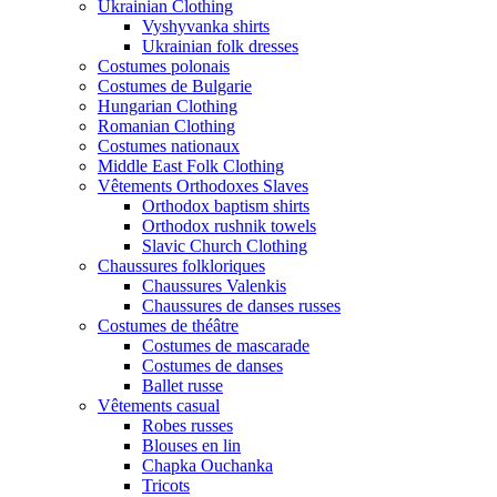
Ukrainian Clothing
Vyshyvanka shirts
Ukrainian folk dresses
Costumes polonais
Costumes de Bulgarie
Hungarian Clothing
Romanian Clothing
Costumes nationaux
Middle East Folk Clothing
Vêtements Orthodoxes Slaves
Orthodox baptism shirts
Orthodox rushnik towels
Slavic Church Clothing
Chaussures folkloriques
Chaussures Valenkis
Chaussures de danses russes
Costumes de théâtre
Costumes de mascarade
Costumes de danses
Ballet russe
Vêtements casual
Robes russes
Blouses en lin
Chapka Ouchanka
Tricots