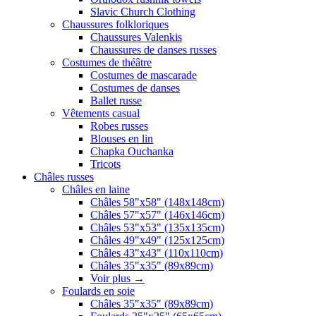
Slavic Church Clothing
Chaussures folkloriques
Chaussures Valenkis
Chaussures de danses russes
Costumes de théâtre
Costumes de mascarade
Costumes de danses
Ballet russe
Vêtements casual
Robes russes
Blouses en lin
Chapka Ouchanka
Tricots
Châles russes
Châles en laine
Châles 58"x58" (148x148cm)
Châles 57"x57" (146x146cm)
Châles 53"x53" (135x135cm)
Châles 49"x49" (125x125cm)
Châles 43"x43" (110x110cm)
Châles 35"x35" (89x89cm)
Voir plus
→
Foulards en soie
Châles 35"x35" (89x89cm)