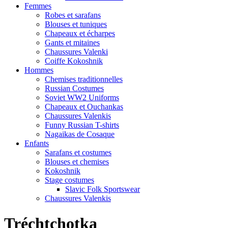
Femmes
Robes et sarafans
Blouses et tuniques
Chapeaux et écharpes
Gants et mitaines
Chaussures Valenki
Coiffe Kokoshnik
Hommes
Chemises traditionnelles
Russian Costumes
Soviet WW2 Uniforms
Chapeaux et Ouchankas
Chaussures Valenkis
Funny Russian T-shirts
Nagaikas de Cosaque
Enfants
Sarafans et costumes
Blouses et chemises
Kokoshnik
Stage costumes
Slavic Folk Sportswear
Chaussures Valenkis
Tréchtchotka