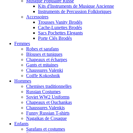
Musique Populaire Russe
Kits d'Instruments de Musique Ancienne
Instruments de Percussion Folkloriques
Accessoires
Trousses Vanity Brodés
Cache-Lunettes Brodés
Sacs Pochettes Elegants
Porte Clés Brodés
Femmes
Robes et sarafans
Blouses et tuniques
Chapeaux et écharpes
Gants et mitaines
Chaussures Valenki
Coiffe Kokoshnik
Hommes
Chemises traditionnelles
Russian Costumes
Soviet WW2 Uniforms
Chapeaux et Ouchankas
Chaussures Valenkis
Funny Russian T-shirts
Nagaikas de Cosaque
Enfants
Sarafans et costumes