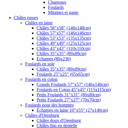
Chapeaux
Foulards
Mitaines et gants
Châles russes
Châles en laine
Châles 58"x58" (148x148cm)
Châles 57"x57" (146x146cm)
Châles 53"x53" (135x135cm)
Châles 49"x49" (125x125cm)
Châles 43"x43" (110x110cm)
Châles 35"x35" (89x89cm)
Echarpes (80х230)
Foulards en soie
Châles 35"x35" (89x89cm)
Foulards 25"x25" (65x65cm)
Foulards en coton
Grands Foulards 57"x57" (146x146cm)
Foulards en Coton 45''x45'' (115x115cm)
Petits Foulards 31"x31" (80x80cm)
Petits Foulards 27"x27" (70x70cm)
Foulards pour des hommes
Écharpes en laine 10"x55" (27x140cm)
Châles d'Orenburg
Châles doux d'Orenburg
Châles fins en dentelle