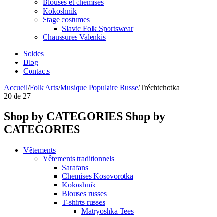
Blouses et chemises
Kokoshnik
Stage costumes
Slavic Folk Sportswear
Chaussures Valenkis
Soldes
Blog
Contacts
Accueil
/
Folk Arts
/
Musique Populaire Russe
/
Tréchtchotka
20
de
27
Shop by CATEGORIES
Shop by
CATEGORIES
Vêtements
Vêtements traditionnels
Sarafans
Chemises Kosovorotka
Kokoshnik
Blouses russes
T-shirts russes
Matryoshka Tees