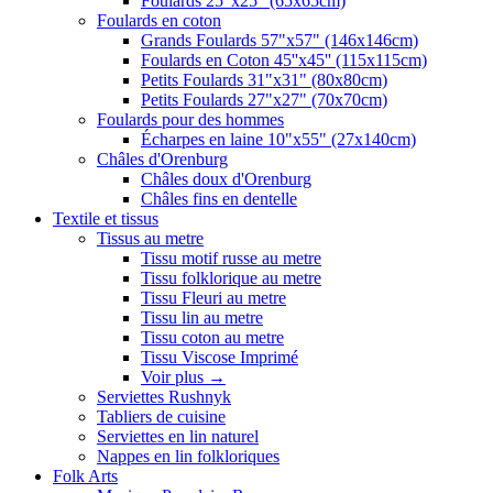
Foulards 25"x25" (65x65cm)
Foulards en coton
Grands Foulards 57"x57" (146x146cm)
Foulards en Coton 45''x45'' (115x115cm)
Petits Foulards 31"x31" (80x80cm)
Petits Foulards 27"x27" (70x70cm)
Foulards pour des hommes
Écharpes en laine 10"x55" (27x140cm)
Châles d'Orenburg
Châles doux d'Orenburg
Châles fins en dentelle
Textile et tissus
Tissus au metre
Tissu motif russe au metre
Tissu folklorique au metre
Tissu Fleuri au metre
Tissu lin au metre
Tissu coton au metre
Tissu Viscose Imprimé
Voir plus
→
Serviettes Rushnyk
Tabliers de cuisine
Serviettes en lin naturel
Nappes en lin folkloriques
Folk Arts