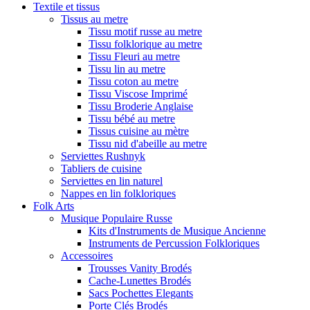
Textile et tissus
Tissus au metre
Tissu motif russe au metre
Tissu folklorique au metre
Tissu Fleuri au metre
Tissu lin au metre
Tissu coton au metre
Tissu Viscose Imprimé
Tissu Broderie Anglaise
Tissu bébé au metre
Tissus cuisine au mètre
Tissu nid d'abeille au metre
Serviettes Rushnyk
Tabliers de cuisine
Serviettes en lin naturel
Nappes en lin folkloriques
Folk Arts
Musique Populaire Russe
Kits d'Instruments de Musique Ancienne
Instruments de Percussion Folkloriques
Accessoires
Trousses Vanity Brodés
Cache-Lunettes Brodés
Sacs Pochettes Elegants
Porte Clés Brodés