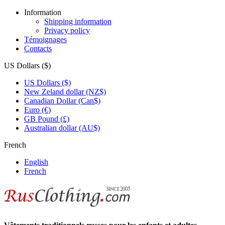
Information
Shipping information
Privacy policy
Témoignages
Contacts
US Dollars ($)
US Dollars ($)
New Zeland dollar (NZ$)
Canadian Dollar (Can$)
Euro (€)
GB Pound (£)
Australian dollar (AU$)
French
English
French