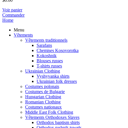
$
0.00
Voir panier
Commander
Home
Menu
Vêtements
Vêtements traditionnels
Sarafans
Chemises Kosovorotka
Kokoshnik
Blouses russes
T-shirts russes
Ukrainian Clothing
Vyshyvanka shirts
Ukrainian folk dresses
Costumes polonais
Costumes de Bulgarie
Hungarian Clothing
Romanian Clothing
Costumes nationaux
Middle East Folk Clothing
Vêtements Orthodoxes Slaves
Orthodox baptism shirts
Orthodox rushnik towels