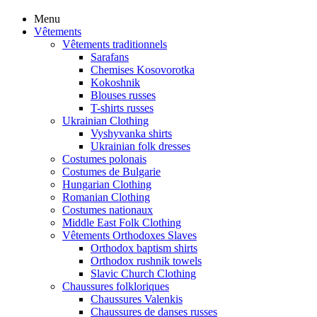
Menu
Vêtements
Vêtements traditionnels
Sarafans
Chemises Kosovorotka
Kokoshnik
Blouses russes
T-shirts russes
Ukrainian Clothing
Vyshyvanka shirts
Ukrainian folk dresses
Costumes polonais
Costumes de Bulgarie
Hungarian Clothing
Romanian Clothing
Costumes nationaux
Middle East Folk Clothing
Vêtements Orthodoxes Slaves
Orthodox baptism shirts
Orthodox rushnik towels
Slavic Church Clothing
Chaussures folkloriques
Chaussures Valenkis
Chaussures de danses russes