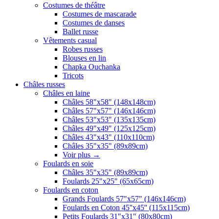
Costumes de théâtre
Costumes de mascarade
Costumes de danses
Ballet russe
Vêtements casual
Robes russes
Blouses en lin
Chapka Ouchanka
Tricots
Châles russes
Châles en laine
Châles 58"x58" (148x148cm)
Châles 57"x57" (146x146cm)
Châles 53"x53" (135x135cm)
Châles 49"x49" (125x125cm)
Châles 43"x43" (110x110cm)
Châles 35"x35" (89x89cm)
Voir plus
→
Foulards en soie
Châles 35"x35" (89x89cm)
Foulards 25"x25" (65x65cm)
Foulards en coton
Grands Foulards 57"x57" (146x146cm)
Foulards en Coton 45''x45'' (115x115cm)
Petits Foulards 31"x31" (80x80cm)