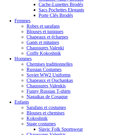
Cache-Lunettes Brodés
Sacs Pochettes Elegants
Porte Clés Brodés
Femmes
Robes et sarafans
Blouses et tuniques
Chapeaux et écharpes
Gants et mitaines
Chaussures Valenki
Coiffe Kokoshnik
Hommes
Chemises traditionnelles
Russian Costumes
Soviet WW2 Uniforms
Chapeaux et Ouchankas
Chaussures Valenkis
Funny Russian T-shirts
Nagaikas de Cosaque
Enfants
Sarafans et costumes
Blouses et chemises
Kokoshnik
Stage costumes
Slavic Folk Sportswear
Chaussures Valenkis