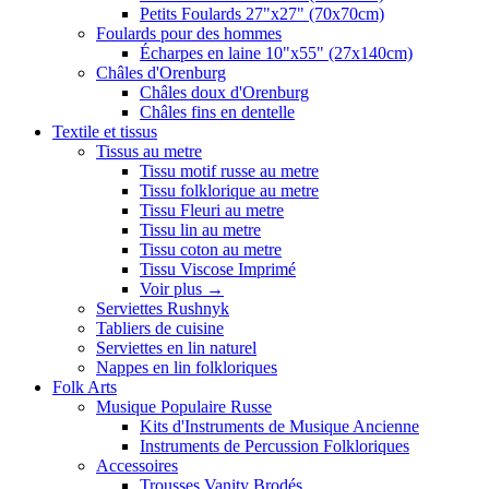
Petits Foulards 27"x27" (70x70cm)
Foulards pour des hommes
Écharpes en laine 10"x55" (27x140cm)
Châles d'Orenburg
Châles doux d'Orenburg
Châles fins en dentelle
Textile et tissus
Tissus au metre
Tissu motif russe au metre
Tissu folklorique au metre
Tissu Fleuri au metre
Tissu lin au metre
Tissu coton au metre
Tissu Viscose Imprimé
Voir plus
→
Serviettes Rushnyk
Tabliers de cuisine
Serviettes en lin naturel
Nappes en lin folkloriques
Folk Arts
Musique Populaire Russe
Kits d'Instruments de Musique Ancienne
Instruments de Percussion Folkloriques
Accessoires
Trousses Vanity Brodés