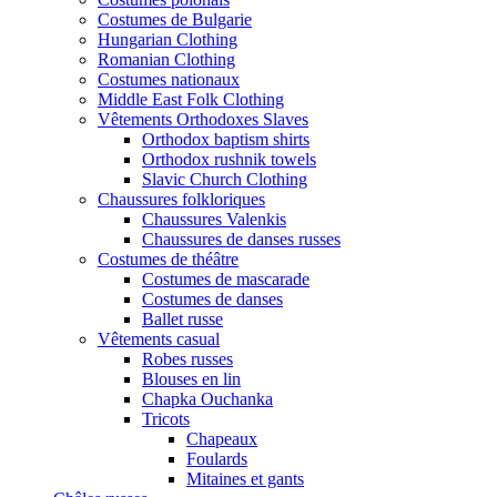
Costumes de Bulgarie
Hungarian Clothing
Romanian Clothing
Costumes nationaux
Middle East Folk Clothing
Vêtements Orthodoxes Slaves
Orthodox baptism shirts
Orthodox rushnik towels
Slavic Church Clothing
Chaussures folkloriques
Chaussures Valenkis
Chaussures de danses russes
Costumes de théâtre
Costumes de mascarade
Costumes de danses
Ballet russe
Vêtements casual
Robes russes
Blouses en lin
Chapka Ouchanka
Tricots
Chapeaux
Foulards
Mitaines et gants