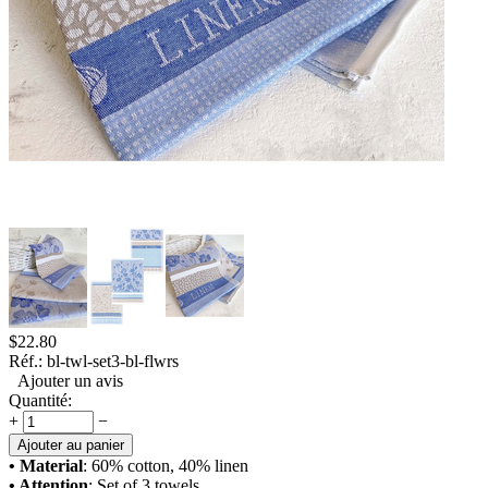
$
22.80
Réf.:
bl-twl-set3-bl-flwrs
Ajouter un avis
Quantité:
+
−
Ajouter au panier
• Material
: 60% cotton, 40% linen
• Attention
: Set of 3 towels