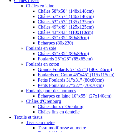
Châles russes
Châles en laine
Châles 58"x58" (148x148cm)
Châles 57"x57" (146x146cm)
Châles 53"x53" (135x135cm)
Châles 49"x49" (125x125cm)
Châles 43"x43" (110x110cm)
Châles 35"x35" (89x89cm)
Echarpes (80х230)
Foulards en soie
Châles 35"x35" (89x89cm)
Foulards 25"x25" (65x65cm)
Foulards en coton
Grands Foulards 57"x57" (146x146cm)
Foulards en Coton 45''x45'' (115x115cm)
Petits Foulards 31"x31" (80x80cm)
Petits Foulards 27"x27" (70x70cm)
Foulards pour des hommes
Écharpes en laine 10"x55" (27x140cm)
Châles d'Orenburg
Châles doux d'Orenburg
Châles fins en dentelle
Textile et tissus
Tissus au metre
Tissu motif russe au metre