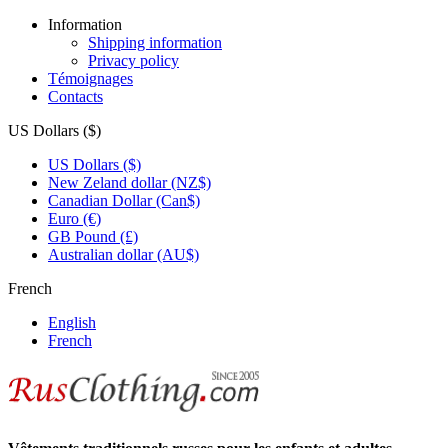
Information
Shipping information
Privacy policy
Témoignages
Contacts
US Dollars ($)
US Dollars ($)
New Zeland dollar (NZ$)
Canadian Dollar (Can$)
Euro (€)
GB Pound (£)
Australian dollar (AU$)
French
English
French