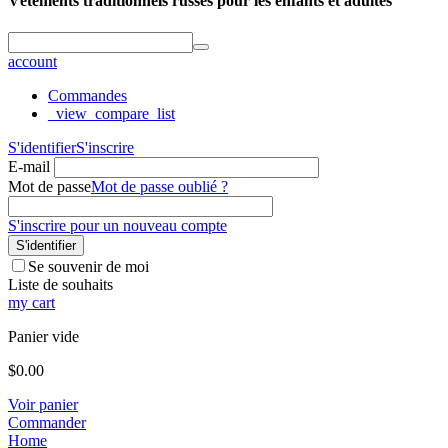
Vêtements traditionnels russes pour les enfants et adultes
account
Commandes
_view_compare_list
S'identifier
S'inscrire
E-mail
Mot de passe
Mot de passe oublié ?
S'inscrire pour un nouveau compte
S'identifier
Se souvenir de moi
Liste de souhaits
my cart
Panier vide
$
0.00
Voir panier
Commander
Home