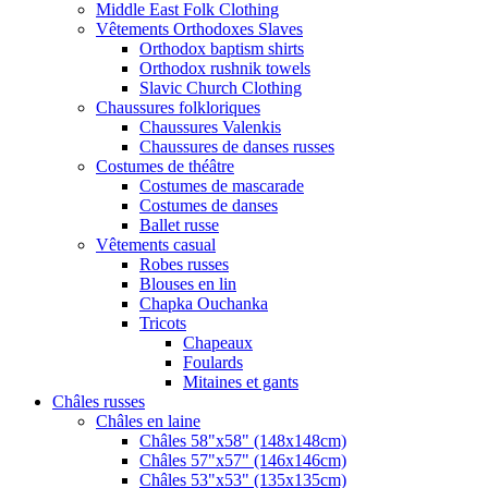
Middle East Folk Clothing
Vêtements Orthodoxes Slaves
Orthodox baptism shirts
Orthodox rushnik towels
Slavic Church Clothing
Chaussures folkloriques
Chaussures Valenkis
Chaussures de danses russes
Costumes de théâtre
Costumes de mascarade
Costumes de danses
Ballet russe
Vêtements casual
Robes russes
Blouses en lin
Chapka Ouchanka
Tricots
Chapeaux
Foulards
Mitaines et gants
Châles russes
Châles en laine
Châles 58"x58" (148x148cm)
Châles 57"x57" (146x146cm)
Châles 53"x53" (135x135cm)