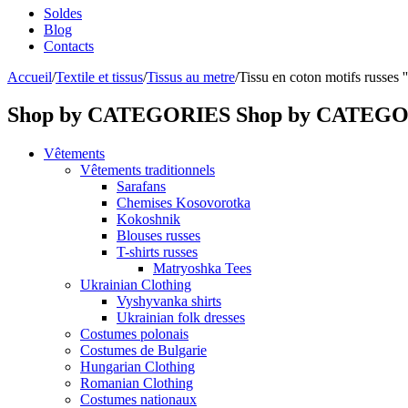
Soldes
Blog
Contacts
Accueil
/
Textile et tissus
/
Tissus au metre
/
Tissu en coton motifs russes 
Shop by CATEGORIES
Shop by CATEG
Vêtements
Vêtements traditionnels
Sarafans
Chemises Kosovorotka
Kokoshnik
Blouses russes
T-shirts russes
Matryoshka Tees
Ukrainian Clothing
Vyshyvanka shirts
Ukrainian folk dresses
Costumes polonais
Costumes de Bulgarie
Hungarian Clothing
Romanian Clothing
Costumes nationaux