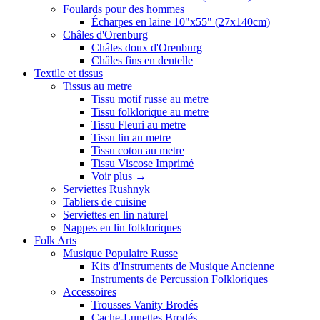
Foulards pour des hommes
Écharpes en laine 10"x55" (27x140cm)
Châles d'Orenburg
Châles doux d'Orenburg
Châles fins en dentelle
Textile et tissus
Tissus au metre
Tissu motif russe au metre
Tissu folklorique au metre
Tissu Fleuri au metre
Tissu lin au metre
Tissu coton au metre
Tissu Viscose Imprimé
Voir plus
→
Serviettes Rushnyk
Tabliers de cuisine
Serviettes en lin naturel
Nappes en lin folkloriques
Folk Arts
Musique Populaire Russe
Kits d'Instruments de Musique Ancienne
Instruments de Percussion Folkloriques
Accessoires
Trousses Vanity Brodés
Cache-Lunettes Brodés