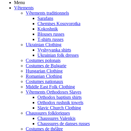
Menu
Vêtements
Vêtements traditionnels
Sarafans
Chemises Kosovorotka
Kokoshnik
Blouses russes
T-shirts russes
Ukrainian Clothing
Vyshyvanka shirts
Ukrainian folk dresses
Costumes polonais
Costumes de Bulgarie
Hungarian Clothing
Romanian Clothing
Costumes nationaux
Middle East Folk Clothing
Vêtements Orthodoxes Slaves
Orthodox baptism shirts
Orthodox rushnik towels
Slavic Church Clothing
Chaussures folkloriques
Chaussures Valenkis
Chaussures de danses russes
Costumes de théâtre