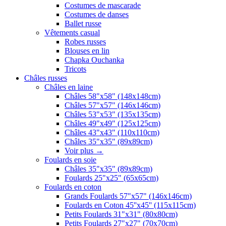
Costumes de mascarade
Costumes de danses
Ballet russe
Vêtements casual
Robes russes
Blouses en lin
Chapka Ouchanka
Tricots
Châles russes
Châles en laine
Châles 58"x58" (148x148cm)
Châles 57"x57" (146x146cm)
Châles 53"x53" (135x135cm)
Châles 49"x49" (125x125cm)
Châles 43"x43" (110x110cm)
Châles 35"x35" (89x89cm)
Voir plus
→
Foulards en soie
Châles 35"x35" (89x89cm)
Foulards 25"x25" (65x65cm)
Foulards en coton
Grands Foulards 57"x57" (146x146cm)
Foulards en Coton 45''x45'' (115x115cm)
Petits Foulards 31"x31" (80x80cm)
Petits Foulards 27"x27" (70x70cm)