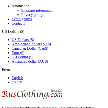
Information
Shipping information
Privacy policy
Témoignages
Contacts
US Dollars ($)
US Dollars ($)
New Zeland dollar (NZ$)
Canadian Dollar (Can$)
Euro (€)
GB Pound (£)
Australian dollar (AU$)
French
English
French