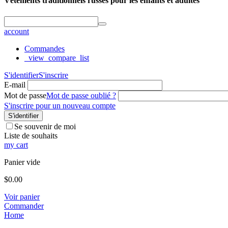
Vêtements traditionnels russes pour les enfants et adultes
account
Commandes
_view_compare_list
S'identifier
S'inscrire
E-mail
Mot de passe
Mot de passe oublié ?
S'inscrire pour un nouveau compte
S'identifier
Se souvenir de moi
Liste de souhaits
my cart
Panier vide
$
0.00
Voir panier
Commander
Home