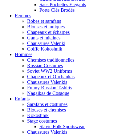
Sacs Pochettes Elegants
Porte Clés Brodés
Femmes
Robes et sarafans
Blouses et tuniques
Chapeaux et écharpes
Gants et mitaines
Chaussures Valenki
Coiffe Kokoshnik
Hommes
Chemises traditionnelles
Russian Costumes
Soviet WW2 Uniforms
Chapeaux et Ouchankas
Chaussures Valenkis
Funny Russian T-shirts
Nagaikas de Cosaque
Enfants
Sarafans et costumes
Blouses et chemises
Kokoshnik
Stage costumes
Slavic Folk Sportswear
Chaussures Valenkis