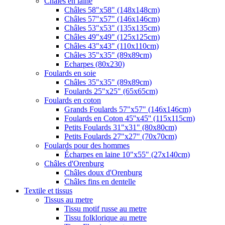
Châles en laine
Châles 58"x58" (148x148cm)
Châles 57"x57" (146x146cm)
Châles 53"x53" (135x135cm)
Châles 49"x49" (125x125cm)
Châles 43"x43" (110x110cm)
Châles 35"x35" (89x89cm)
Echarpes (80х230)
Foulards en soie
Châles 35"x35" (89x89cm)
Foulards 25"x25" (65x65cm)
Foulards en coton
Grands Foulards 57"x57" (146x146cm)
Foulards en Coton 45''x45'' (115x115cm)
Petits Foulards 31"x31" (80x80cm)
Petits Foulards 27"x27" (70x70cm)
Foulards pour des hommes
Écharpes en laine 10"x55" (27x140cm)
Châles d'Orenburg
Châles doux d'Orenburg
Châles fins en dentelle
Textile et tissus
Tissus au metre
Tissu motif russe au metre
Tissu folklorique au metre