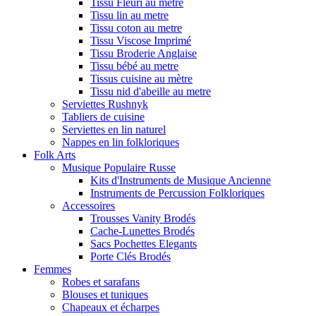
Tissu Fleuri au metre
Tissu lin au metre
Tissu coton au metre
Tissu Viscose Imprimé
Tissu Broderie Anglaise
Tissu bébé au metre
Tissus cuisine au mètre
Tissu nid d'abeille au metre
Serviettes Rushnyk
Tabliers de cuisine
Serviettes en lin naturel
Nappes en lin folkloriques
Folk Arts
Musique Populaire Russe
Kits d'Instruments de Musique Ancienne
Instruments de Percussion Folkloriques
Accessoires
Trousses Vanity Brodés
Cache-Lunettes Brodés
Sacs Pochettes Elegants
Porte Clés Brodés
Femmes
Robes et sarafans
Blouses et tuniques
Chapeaux et écharpes