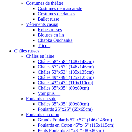
Costumes de théâtre
Costumes de mascarade
Costumes de danses
Ballet russe
Vêtements casual
Robes russes
Blouses en lin
Chapka Ouchanka
Tricots
Châles russes
Châles en laine
Châles 58"x58" (148x148cm)
Châles 57"x57" (146x146cm)
Châles 53"x53" (135x135cm)
Châles 49"x49" (125x125cm)
Châles 43"x43" (110x110cm)
Châles 35"x35" (89x89cm)
Voir plus
→
Foulards en soie
Châles 35"x35" (89x89cm)
Foulards 25"x25" (65x65cm)
Foulards en coton
Grands Foulards 57"x57" (146x146cm)
Foulards en Coton 45''x45'' (115x115cm)
Petits Foulards 31"x31" (80x80cm)