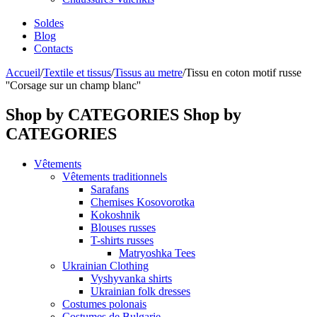
Soldes
Blog
Contacts
Accueil
/
Textile et tissus
/
Tissus au metre
/
Tissu en coton motif russe
''Corsage sur un champ blanc''
Shop by CATEGORIES
Shop by
CATEGORIES
Vêtements
Vêtements traditionnels
Sarafans
Chemises Kosovorotka
Kokoshnik
Blouses russes
T-shirts russes
Matryoshka Tees
Ukrainian Clothing
Vyshyvanka shirts
Ukrainian folk dresses
Costumes polonais
Costumes de Bulgarie