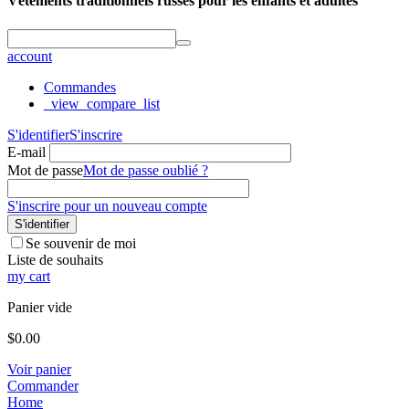
Vêtements traditionnels russes pour les enfants et adultes
account
Commandes
_view_compare_list
S'identifier
S'inscrire
E-mail
Mot de passe
Mot de passe oublié ?
S'inscrire pour un nouveau compte
S'identifier
Se souvenir de moi
Liste de souhaits
my cart
Panier vide
$
0.00
Voir panier
Commander
Home