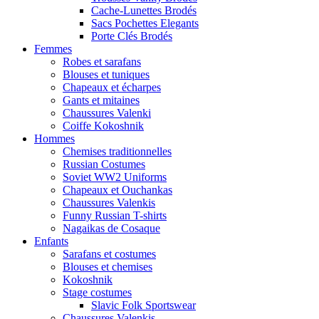
Cache-Lunettes Brodés
Sacs Pochettes Elegants
Porte Clés Brodés
Femmes
Robes et sarafans
Blouses et tuniques
Chapeaux et écharpes
Gants et mitaines
Chaussures Valenki
Coiffe Kokoshnik
Hommes
Chemises traditionnelles
Russian Costumes
Soviet WW2 Uniforms
Chapeaux et Ouchankas
Chaussures Valenkis
Funny Russian T-shirts
Nagaikas de Cosaque
Enfants
Sarafans et costumes
Blouses et chemises
Kokoshnik
Stage costumes
Slavic Folk Sportswear
Chaussures Valenkis