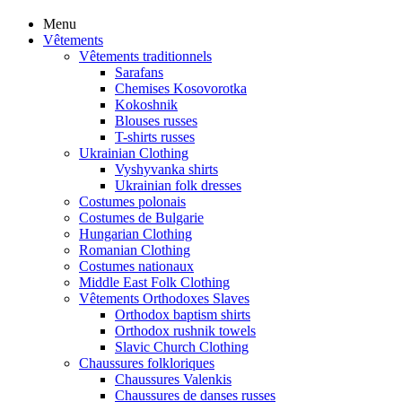
Menu
Vêtements
Vêtements traditionnels
Sarafans
Chemises Kosovorotka
Kokoshnik
Blouses russes
T-shirts russes
Ukrainian Clothing
Vyshyvanka shirts
Ukrainian folk dresses
Costumes polonais
Costumes de Bulgarie
Hungarian Clothing
Romanian Clothing
Costumes nationaux
Middle East Folk Clothing
Vêtements Orthodoxes Slaves
Orthodox baptism shirts
Orthodox rushnik towels
Slavic Church Clothing
Chaussures folkloriques
Chaussures Valenkis
Chaussures de danses russes