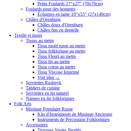
Petits Foulards 27"x27" (70x70cm)
Foulards pour des hommes
Écharpes en laine 10"x55" (27x140cm)
Châles d'Orenburg
Châles doux d'Orenburg
Châles fins en dentelle
Textile et tissus
Tissus au metre
Tissu motif russe au metre
Tissu folklorique au metre
Tissu Fleuri au metre
Tissu lin au metre
Tissu coton au metre
Tissu Viscose Imprimé
Voir plus
→
Serviettes Rushnyk
Tabliers de cuisine
Serviettes en lin naturel
Nappes en lin folkloriques
Folk Arts
Musique Populaire Russe
Kits d'Instruments de Musique Ancienne
Instruments de Percussion Folkloriques
Accessoires
Trousses Vanity Brodés