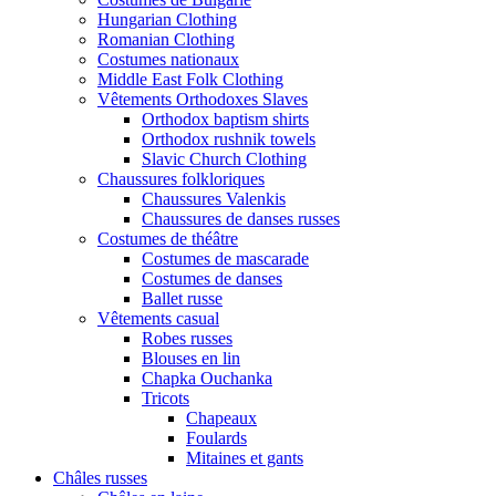
Hungarian Clothing
Romanian Clothing
Costumes nationaux
Middle East Folk Clothing
Vêtements Orthodoxes Slaves
Orthodox baptism shirts
Orthodox rushnik towels
Slavic Church Clothing
Chaussures folkloriques
Chaussures Valenkis
Chaussures de danses russes
Costumes de théâtre
Costumes de mascarade
Costumes de danses
Ballet russe
Vêtements casual
Robes russes
Blouses en lin
Chapka Ouchanka
Tricots
Chapeaux
Foulards
Mitaines et gants
Châles russes