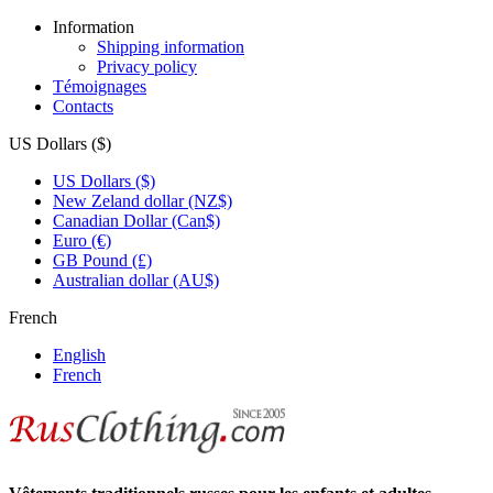
Information
Shipping information
Privacy policy
Témoignages
Contacts
US Dollars ($)
US Dollars ($)
New Zeland dollar (NZ$)
Canadian Dollar (Can$)
Euro (€)
GB Pound (£)
Australian dollar (AU$)
French
English
French