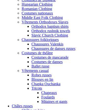
Hungarian Clothing
Romanian Clothing
Costumes nationaux
Middle East Folk Clothing
Vêtements Orthodoxes Slaves
Orthodox baptism shirts
Orthodox rushnik towels
Slavic Church Clothing
Chaussures folkloriques
Chaussures Valenkis
Chaussures de danses russes
Costumes de théâtre
Costumes de mascarade
Costumes de danses
Ballet russe
Vêtements casual
Robes russes
Blouses en lin
Chapka Ouchanka
Tricots
Chapeaux
Foulards
Mitaines et gants
Châles russes