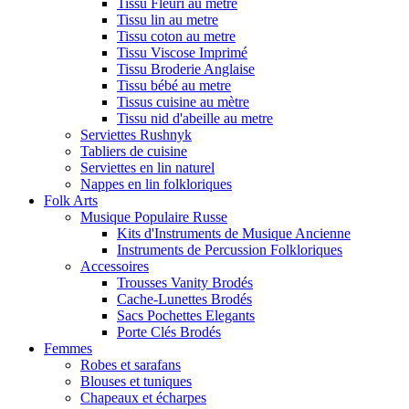
Tissu Fleuri au metre
Tissu lin au metre
Tissu coton au metre
Tissu Viscose Imprimé
Tissu Broderie Anglaise
Tissu bébé au metre
Tissus cuisine au mètre
Tissu nid d'abeille au metre
Serviettes Rushnyk
Tabliers de cuisine
Serviettes en lin naturel
Nappes en lin folkloriques
Folk Arts
Musique Populaire Russe
Kits d'Instruments de Musique Ancienne
Instruments de Percussion Folkloriques
Accessoires
Trousses Vanity Brodés
Cache-Lunettes Brodés
Sacs Pochettes Elegants
Porte Clés Brodés
Femmes
Robes et sarafans
Blouses et tuniques
Chapeaux et écharpes