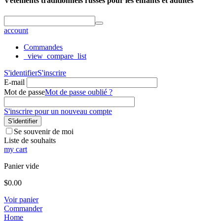
Vêtements traditionnels russes pour les enfants et adultes
account
Commandes
_view_compare_list
S'identifier
S'inscrire
E-mail
Mot de passe
Mot de passe oublié ?
S'inscrire pour un nouveau compte
S'identifier
Se souvenir de moi
Liste de souhaits
my cart
Panier vide
$
0.00
Voir panier
Commander
Home