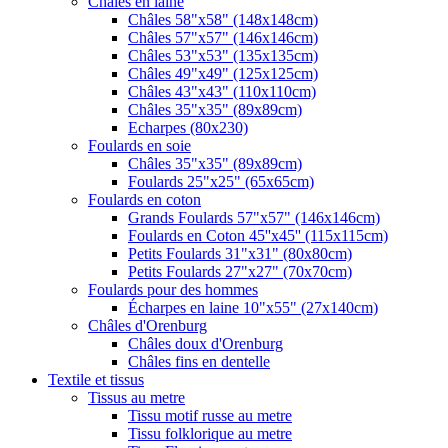
Châles en laine
Châles 58"x58" (148x148cm)
Châles 57"x57" (146x146cm)
Châles 53"x53" (135x135cm)
Châles 49"x49" (125x125cm)
Châles 43"x43" (110x110cm)
Châles 35"x35" (89x89cm)
Echarpes (80х230)
Foulards en soie
Châles 35"x35" (89x89cm)
Foulards 25"x25" (65x65cm)
Foulards en coton
Grands Foulards 57"x57" (146x146cm)
Foulards en Coton 45''x45'' (115x115cm)
Petits Foulards 31"x31" (80x80cm)
Petits Foulards 27"x27" (70x70cm)
Foulards pour des hommes
Écharpes en laine 10"x55" (27x140cm)
Châles d'Orenburg
Châles doux d'Orenburg
Châles fins en dentelle
Textile et tissus
Tissus au metre
Tissu motif russe au metre
Tissu folklorique au metre