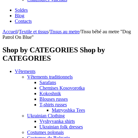
Soldes
Blog
Contacts
Accueil
/
Textile et tissus
/
Tissus au metre
/
Tissu bébé au metre ''Dog
Patrol On Blue''
Shop by CATEGORIES
Shop by
CATEGORIES
Vêtements
Vêtements traditionnels
Sarafans
Chemises Kosovorotka
Kokoshnik
Blouses russes
T-shirts russes
Matryoshka Tees
Ukrainian Clothing
Vyshyvanka shirts
Ukrainian folk dresses
Costumes polonais
Costumes de Bulgarie