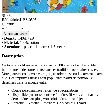
$
10.79
Réf.:
fabric-HBZ-0505
Quantité:
+
−
Ajouter au panier
• Density
: 140
gr / m²
• Material
: 100% cotton
• Attention
: 1 piece = 1 meter x 1.5 meter
Description
Ce tissu à motif russe est fabriqué de 100% en coton. Le textile
traditionnel a des ornements dans les traditions populaires russes.
Vous pouvez concevoir votre propre robe russe ou kosovorotka avec
elle. Les imprimés russes sont populaires parmi de nombreux
designers dans le monde entier.
Coupe personnalisée selon vos spécifications.
Disponible par incréments de 1 mètre. Si vous commandez
deux mètres ou plus, vous obtiendrez un seul jet.
Largeur: 1.5 mètre. 1 mètre = 3.2 pieds = 1.1 yard