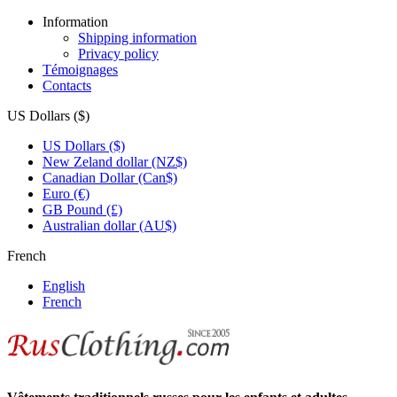
Information
Shipping information
Privacy policy
Témoignages
Contacts
US Dollars ($)
US Dollars ($)
New Zeland dollar (NZ$)
Canadian Dollar (Can$)
Euro (€)
GB Pound (£)
Australian dollar (AU$)
French
English
French