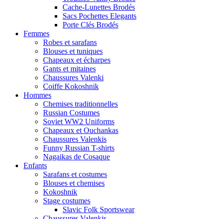
Cache-Lunettes Brodés
Sacs Pochettes Elegants
Porte Clés Brodés
Femmes
Robes et sarafans
Blouses et tuniques
Chapeaux et écharpes
Gants et mitaines
Chaussures Valenki
Coiffe Kokoshnik
Hommes
Chemises traditionnelles
Russian Costumes
Soviet WW2 Uniforms
Chapeaux et Ouchankas
Chaussures Valenkis
Funny Russian T-shirts
Nagaikas de Cosaque
Enfants
Sarafans et costumes
Blouses et chemises
Kokoshnik
Stage costumes
Slavic Folk Sportswear
Chaussures Valenkis