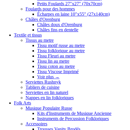
Petits Foulards 27"x27" (70x70cm)
Foulards pour des hommes
Écharpes en laine 10"x55" (27x140cm)
Châles d'Orenburg
Châles doux d'Orenburg
Châles fins en dentelle
Textile et tissus
Tissus au metre
Tissu motif russe au metre
Tissu folklorique au metre
Tissu Fleuri au metre
Tissu lin au metre
Tissu coton au metre
Tissu Viscose Imprimé
Voir plus
→
Serviettes Rushnyk
Tabliers de cuisine
Serviettes en lin naturel
Nappes en lin folkloriques
Folk Arts
Musique Populaire Russe
Kits d'Instruments de Musique Ancienne
Instruments de Percussion Folkloriques
Accessoires
Trousses Vanity Brodés