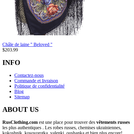
Châle de laine '' Beloved ''
$
203.99
INFO
Contactez-nous
Commande et livraison
Politique de confidentialité
Blog
Sitemap
ABOUT US
RusClothing.com
est une place pour trouver des
vêtements russes
les plus
authentiques . Les robes russes, chemises ukrainiennes,
kokoshnik, kosovorotka, valenki, oushanka et bien plus encore!