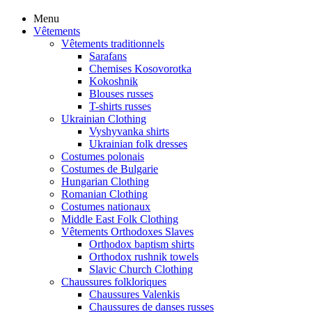
Menu
Vêtements
Vêtements traditionnels
Sarafans
Chemises Kosovorotka
Kokoshnik
Blouses russes
T-shirts russes
Ukrainian Clothing
Vyshyvanka shirts
Ukrainian folk dresses
Costumes polonais
Costumes de Bulgarie
Hungarian Clothing
Romanian Clothing
Costumes nationaux
Middle East Folk Clothing
Vêtements Orthodoxes Slaves
Orthodox baptism shirts
Orthodox rushnik towels
Slavic Church Clothing
Chaussures folkloriques
Chaussures Valenkis
Chaussures de danses russes