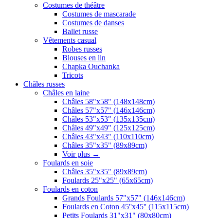
Costumes de théâtre
Costumes de mascarade
Costumes de danses
Ballet russe
Vêtements casual
Robes russes
Blouses en lin
Chapka Ouchanka
Tricots
Châles russes
Châles en laine
Châles 58"x58" (148x148cm)
Châles 57"x57" (146x146cm)
Châles 53"x53" (135x135cm)
Châles 49"x49" (125x125cm)
Châles 43"x43" (110x110cm)
Châles 35"x35" (89x89cm)
Voir plus
→
Foulards en soie
Châles 35"x35" (89x89cm)
Foulards 25"x25" (65x65cm)
Foulards en coton
Grands Foulards 57"x57" (146x146cm)
Foulards en Coton 45''x45'' (115x115cm)
Petits Foulards 31"x31" (80x80cm)